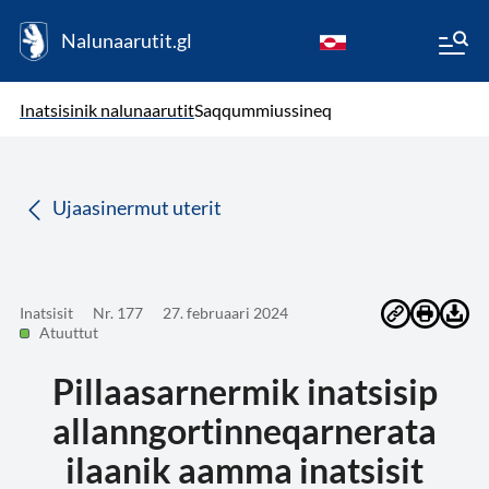
Nalunaarutit.gl
kl-GL
( Toqqagaq )
Oqaatsit toqqakkit
Inatsisinik nalunaarutit
Saqqummiussineq
da
Ujaasinermut uterit
Inatsisit
Nr. 177
27. februaari 2024
Atuuttut
Pillaasarnermik inatsisip
allanngortinneqarnerata
ilaanik aamma inatsisit