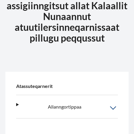
assigiinngitsut allat Kalaallit
Nunaannut
atuutilersinneqarnissaat
pillugu peqqussut
Atassuteqarnerit
Allanngortippaa