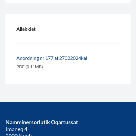
Allakkiat
Anordning nr 177 af 27022024kal
PDF (0.11MB)
Namminersorlutik Oqartussat
Imaneq 4
3900 Nuuk