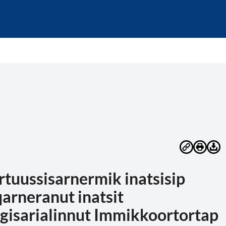
rtuussisarnermik inatsisip
arneranut inatsit
igisarialinnut Immikkoortortap