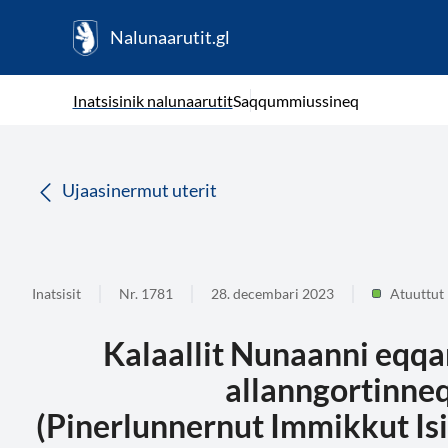
Nalunaarutit.gl
kl-GL
( Toqqagaq )
Oqaatsit toqqakkit
Inatsisinik nalunaarutit
Saqqummiussineq
da
Ujaasinermut uterit
Inatsisit
Nr. 1781
28. decembari 2023
Atuuttut
Kalaallit Nunaanni eqqa
allanngortinneq
(Pinerlunnernut Immikkut Is