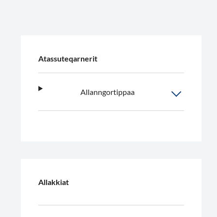
Atassuteqarnerit
Allanngortippaa
Allakkiat