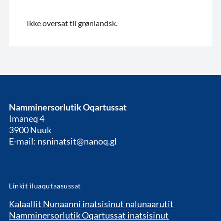
Ikke oversat til grønlandsk.
Namminersorlutik Oqartussat
Imaneq 4
3900 Nuuk
E-mail: nsninatsit@nanoq.gl
Linkit iluaqutaasussat
Kalaallit Nunaanni inatsisinut nalunaarutit
Namminersorlutik Oqartussat inatsisinut