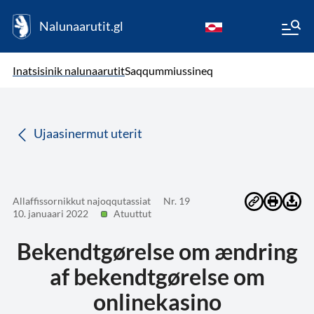
Nalunaarutit.gl
kl-GL
( Toqqagaq )
Oqaatsit toqqakkit
Inatsisinik nalunaarutit
Saqqummiussineq
da
Ujaasinermut uterit
Allaffissornikkut najoqqutassiat
Nr. 19
10. januaari 2022
Atuuttut
Bekendtgørelse om ændring
af bekendtgørelse om
onlinekasino