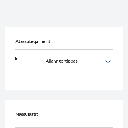
Atassuteqarnerit
Allanngortippaa
Nassuiaatit