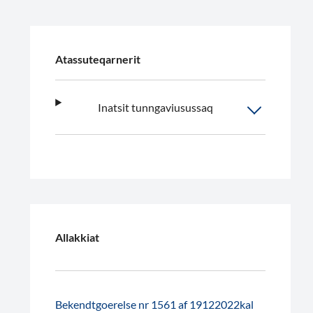
Atassuteqarnerit
Inatsit tunngaviusussaq
Allakkiat
Bekendtgoerelse nr 1561 af 19122022kal