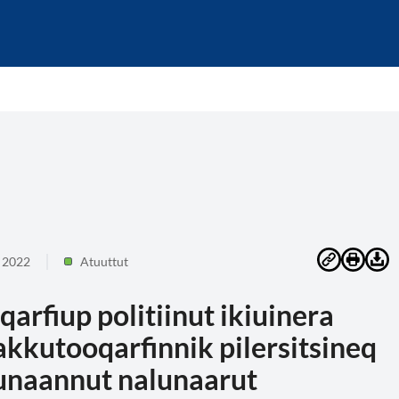
 2022
Atuuttut
qarfiup politiinut ikiuinera
kkutooqarfinnik pilersitsineq
 Nunaannut nalunaarut