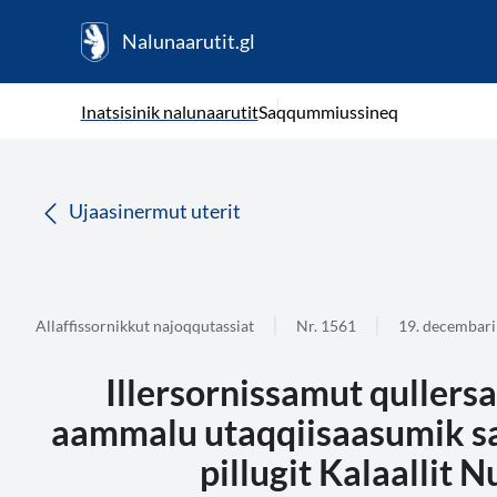
Nalunaarutit.gl
kl-GL
( Toqqagaq )
Oqaatsit toqqakkit
Inatsisinik nalunaarutit
Saqqummiussineq
da
Ujaasinermut uterit
Allaffissornikkut najoqqutassiat
Nr. 1561
19. decembari
Illersornissamut qullersa
aammalu utaqqiisaasumik sa
pillugit Kalaallit