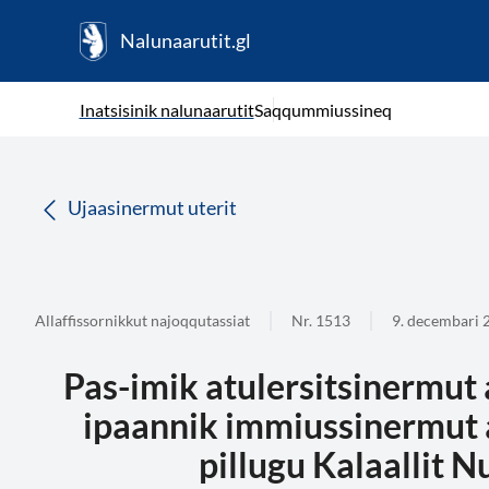
Nalunaarutit.gl
kl-GL
( Toqqagaq )
Oqaatsit toqqakkit
Inatsisinik nalunaarutit
Saqqummiussineq
da
Ujaasinermut uterit
Allaffissornikkut najoqqutassiat
Nr. 1513
9. decembari 
Pas-imik atulersitsinermut a
ipaannik immiussinermut
pillugu Kalaallit 