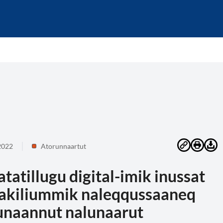
2022
Atorunnaartut
tatillugu digital-imik inussat
 akiliummik naleqqussaaneq
Nunaannut nalunaarut