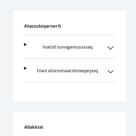
Atassuteqarnerit
Inatsit tunngaviusussaq
Uani atorunnaarsinneqarpoq
Allakkiat