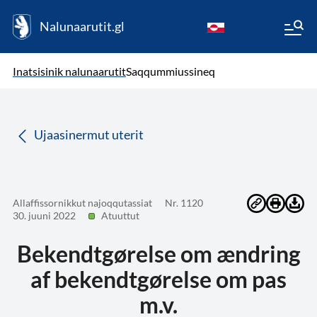
Nalunaarutit.gl
kl-GL
( Toqqagaq )
Oqaatsit toqqakkit
Inatsisinik nalunaarutit
Saqqummiussineq
da
Ujaasinermut uterit
Allaffissornikkut najoqqutassiat
Nr. 1120
30. juuni 2022
Atuuttut
Bekendtgørelse om ændring
af bekendtgørelse om pas
m.v.