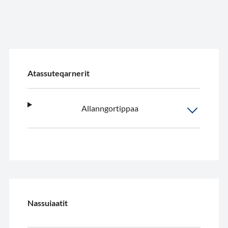
Atassuteqarnerit
Allanngortippaa
Nassuiaatit