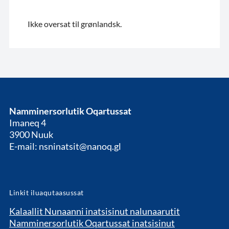
Ikke oversat til grønlandsk.
Namminersorlutik Oqartussat
Imaneq 4
3900 Nuuk
E-mail: nsninatsit@nanoq.gl
Linkit iluaqutaasussat
Kalaallit Nunaanni inatsisinut nalunaarutit
Namminersorlutik Oqartussat inatsisinut