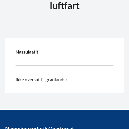
luftfart
Nassuiaatit
Ikke oversat til grønlandsk.
Namminersorlutik Oqartussat