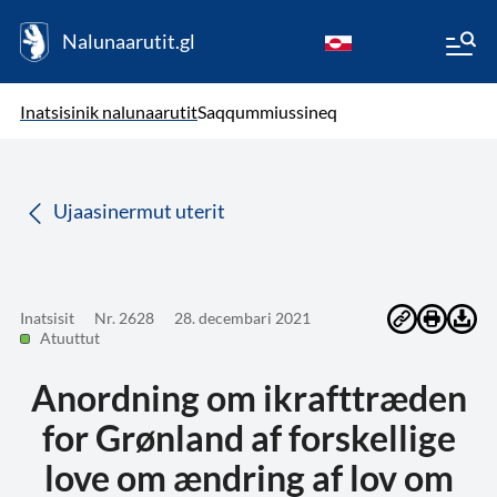
Nalunaarutit.gl
kl-GL
( Toqqagaq )
Oqaatsit toqqakkit
Inatsisinik nalunaarutit
Saqqummiussineq
da
Ujaasinermut uterit
Inatsisit
Nr. 2628
28. decembari 2021
Atuuttut
Anordning om ikrafttræden
for Grønland af forskellige
love om ændring af lov om