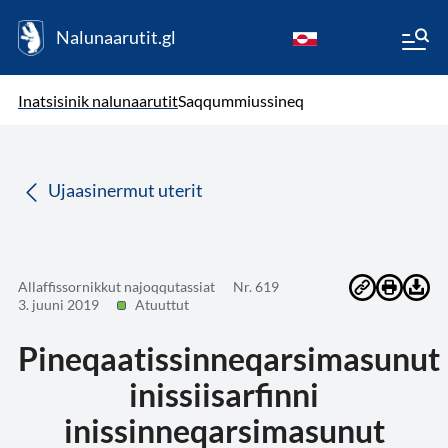
Nalunaarutit.gl
kl-GL
( Toqqagaq )
Oqaatsit toqqakkit
Inatsisinik nalunaarutit
Saqqummiussineq
da
Ujaasinermut uterit
Allaffissornikkut najoqqutassiat
Nr. 619
3. juuni 2019
Atuuttut
Pineqaatissinneqarsimasunut
inissiisarfinni
inissinneqarsimasunut