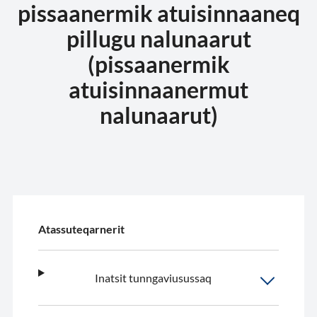
pissaanermik atuisinnaaneq
pillugu nalunaarut
(pissaanermik
atuisinnaanermut
nalunaarut)
Atassuteqarnerit
Inatsit tunngaviusussaq