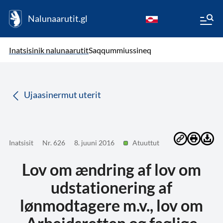
Nalunaarutit.gl
kl-GL
( Toqqagaq )
Oqaatsit toqqakkit
Inatsisinik nalunaarutit
Saqqummiussineq
da
Ujaasinermut uterit
Inatsisit
Nr. 626
8. juuni 2016
Atuuttut
Lov om ændring af lov om
udstationering af
lønmodtagere m.v., lov om