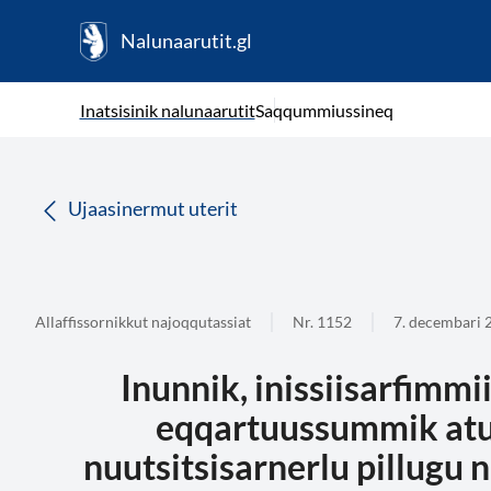
Nalunaarutit.gl
kl-GL
( Toqqagaq )
Oqaatsit toqqakkit
Inatsisinik nalunaarutit
Saqqummiussineq
da
Ujaasinermut uterit
Allaffissornikkut najoqqutassiat
Nr. 1152
7. decembari 
Inunnik, inissiisarfimm
eqqartuussummik atui
nuutsitsisarnerlu pillugu 