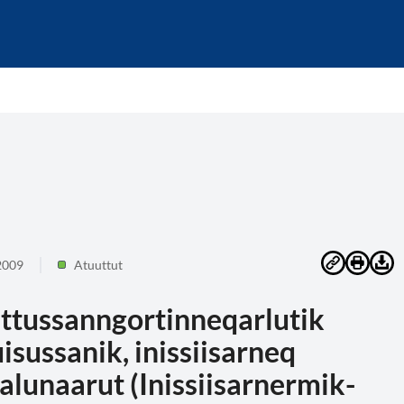
2009
Atuuttut
iittussanngortinneqarlutik
sussanik, inissiisarneq
nalunaarut (Inissiisarnermik-