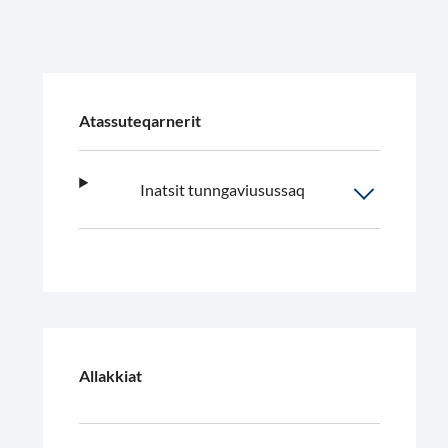
Atassuteqarnerit
Inatsit tunngaviusussaq
Allakkiat