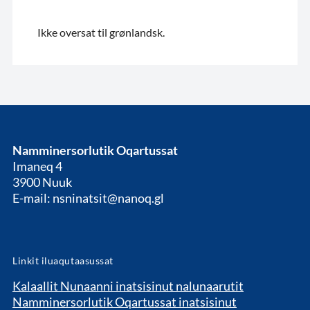
Ikke oversat til grønlandsk.
Namminersorlutik Oqartussat
Imaneq 4
3900 Nuuk
E-mail: nsninatsit@nanoq.gl
Linkit iluaqutaasussat
Kalaallit Nunaanni inatsisinut nalunaarutit
Namminersorlutik Oqartussat inatsisinut