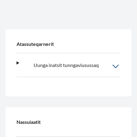
Atassuteqarnerit
Uunga inatsit tunngaviusussaq
Nassuiaatit