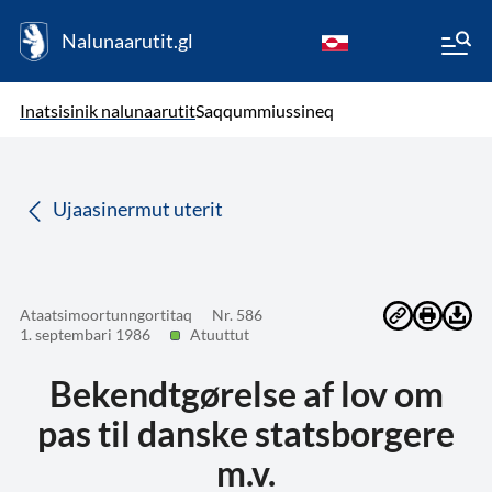
Nalunaarutit.gl
kl-GL
( Toqqagaq )
Oqaatsit toqqakkit
Inatsisinik nalunaarutit
Saqqummiussineq
da
Ujaasinermut uterit
Ataatsimoortunngortitaq
Nr. 586
1. septembari 1986
Atuuttut
Bekendtgørelse af lov om
pas til danske statsborgere
m.v.