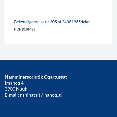
Bekendtgoerelse nr 305 af 24061985dakal
PDF (0.8MB)
Namminersorlutik Oqartussat
Imaneq 4
3900 Nuuk
E-mail: nsninatsit@nanoq.gl