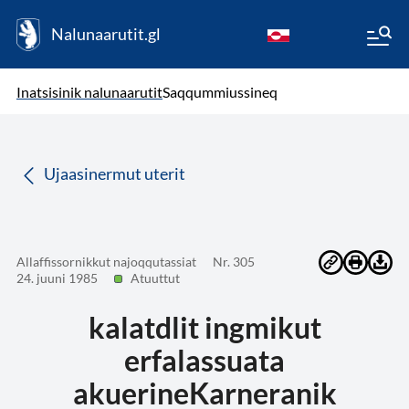
Nalunaarutit.gl
kl-GL
( Toqqagaq )
Oqaatsit toqqakkit
Inatsisinik nalunaarutit
Saqqummiussineq
da
Ujaasinermut uterit
Allaffissornikkut najoqqutassiat
Nr. 305
24. juuni 1985
Atuuttut
kalatdlit ingmikut
erfalassuata
akuerineKarneranik