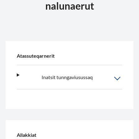
nalunaerut
Atassuteqarnerit
Inatsit tunngaviusussaq
Allakkiat