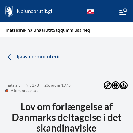
Nalunaarutit.gl
kl-GL
( Toqqagaq )
Oqaatsit toqqakkit
Inatsisinik nalunaarutit
Saqqummiussineq
da
Ujaasinermut uterit
Inatsisit
Nr. 273
26. juuni 1975
Atorunnaartut
Lov om forlængelse af
Danmarks deltagelse i det
skandinaviske