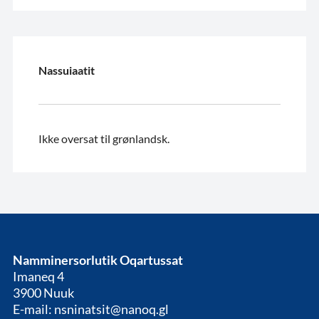
Nassuiaatit
Ikke oversat til grønlandsk.
Namminersorlutik Oqartussat
Imaneq 4
3900 Nuuk
E-mail: nsninatsit@nanoq.gl