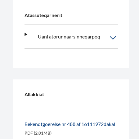
Atassuteqarnerit
Uani atorunnaarsinneqarpoq
Allakkiat
Bekendtgoerelse nr 488 af 16111972dakal
PDF (2.01MB)