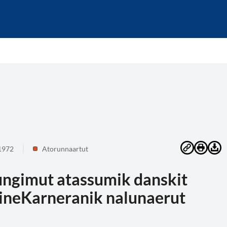
1972
Atorunnaartut
ngimut atassumik danskit
tineKarneranik nalunaerut