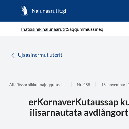
Nalunaarutit.gl
kl-GL
( Toqqagaq )
Oqaatsit toqqakkit
Inatsisinik nalunaarutit
Saqqummiussineq
da
Ujaasinermut uterit
Allaffissornikkut najoqqutassiat
Nr. 488
16. novembari 
erKornaverKutaussap ku
ilisarnautata avdlångor