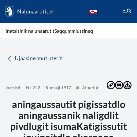
Nalunaarutit.gl
kl-GL
( Toqqagaq )
Oqaatsit toqqakkit
Inatsisinik nalunaarutit
Saqqummiussineq
da
Ujaasinermut uterit
Inatsisit
Nr. 242
8. maaji 1917
Atuuttut
aningaussautit pigissatdlo
aningaussanik naligdlit
pivdlugit isumaKatigissutit