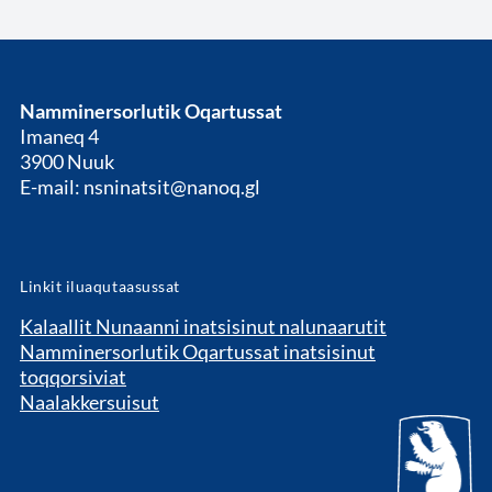
Namminersorlutik Oqartussat
Imaneq 4
3900 Nuuk
E-mail: nsninatsit@nanoq.gl
Linkit iluaqutaasussat
Kalaallit Nunaanni inatsisinut nalunaarutit
Namminersorlutik Oqartussat inatsisinut
toqqorsiviat
Naalakkersuisut