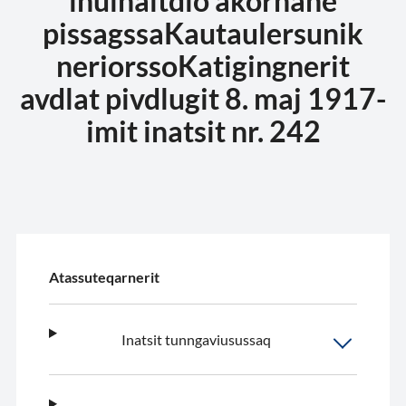
inuinaitdlo akornane
pissagssaKautaulersunik
neriorssoKatigingnerit
avdlat pivdlugit 8. maj 1917-
imit inatsit nr. 242
Atassuteqarnerit
Inatsit tunngaviusussaq