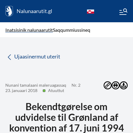
Nalunaarutit.gl
kl-GL
( Toqqagaq )
Oqaatsit toqqakkit
Inatsisinik nalunaarutit
Saqqummiussineq
da
Ujaasinermut uterit
Nunani tamalaani maleruagassaq
Nr. 2
23. januaari 2018
Atuuttut
Bekendtgørelse om
udvidelse til Grønland af
konvention af 17. juni 1994