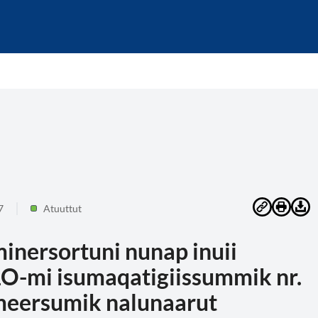
7
Atuuttut
nersortuni nunap inuii
ILO-mi isumaqatigiissummik nr.
-meersumik nalunaarut