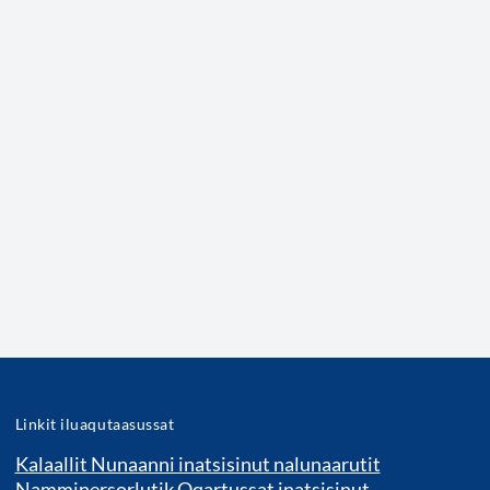
Linkit iluaqutaasussat
Kalaallit Nunaanni inatsisinut nalunaarutit
Namminersorlutik Oqartussat inatsisinut