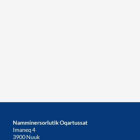
Namminersorlutik Oqartussat
Imaneq 4
3900 Nuuk