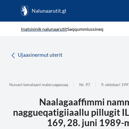
Nalunaarutit.gl
kl-GL
( Toqqagaq )
Oqaatsit toqqakkit
Inatsisinik nalunaarutit
Saqqummiussineq
da
Ujaasinermut uterit
Nunani tamalaani maleruagassaq
Nr. 97
9. oktobari 199
Naalagaaffimmi nammi
naggueqatigiiaallu pillugit 
169, 28. juni 1989