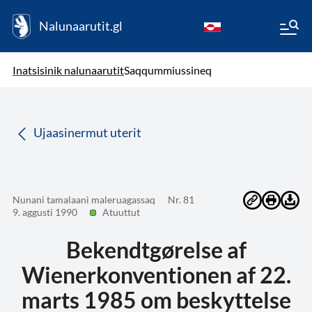
Nalunaarutit.gl
kl-GL
( Toqqagaq )
Oqaatsit toqqakkit
Inatsisinik nalunaarutit
Saqqummiussineq
da
Ujaasinermut uterit
Nunani tamalaani maleruagassaq
Nr. 81
9. aggusti 1990
Atuuttut
Bekendtgørelse af
Wienerkonventionen af 22.
marts 1985 om beskyttelse