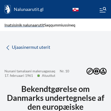
Nalunaarutit.gl
kl-GL
( Toqqagaq )
Oqaatsit toqqakkit
Inatsisinik nalunaarutit
Saqqummiussineq
da
Ujaasinermut uterit
Nunani tamalaani maleruagassaq
Nr. 10
17. februaari 1961
Atuuttut
Bekendtgørelse om
Danmarks undertegnelse af
den europæiske