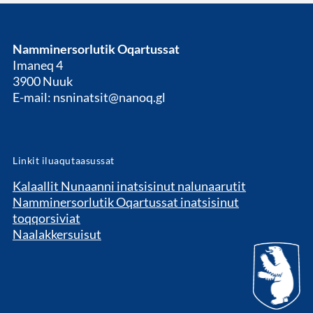
Namminersorlutik Oqartussat
Imaneq 4
3900 Nuuk
E-mail: nsninatsit@nanoq.gl
Linkit iluaqutaasussat
Kalaallit Nunaanni inatsisinut nalunaarutit
Namminersorlutik Oqartussat inatsisinut
toqqorsiviat
Naalakkersuisut