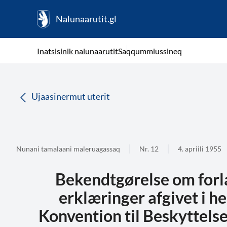
Nalunaarutit.gl
kl-GL
( Toqqagaq )
Oqaatsit toqqakkit
Inatsisinik nalunaarutit
Saqqummiussineq
da
Ujaasinermut uterit
Nunani tamalaani maleruagassaq
Nr. 12
4. apriili 1955
Bekendtgørelse om forl
erklæringer afgivet i h
Konvention til Beskyttels