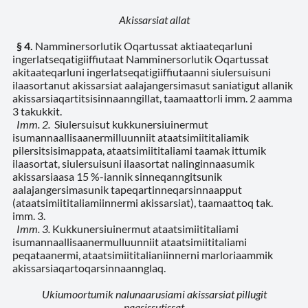
Akissarsiat allat
§ 4.
Namminersorlutik Oqartussat aktiaateqarluni
ingerlatseqatigiiffiutaat Namminersorlutik Oqartussat
akitaateqarluni ingerlatseqatigiiffiutaanni siulersuisuni
ilaasortanut akissarsiat aalajangersimasut saniatigut allanik
akissarsiaqartitsisinnaanngillat, taamaattorli imm. 2 aamma
3 takukkit.
Imm. 2.
Siulersuisut kukkunersiuinermut
isumannaallisaanermilluunniit ataatsimiititaliamik
pilersitsisimappata, ataatsimiititaliami taamak ittumik
ilaasortat, siulersuisuni ilaasortat nalinginnaasumik
akissarsiaasa 15 %-iannik sinneqanngitsunik
aalajangersimasunik tapeqartinneqarsinnaapput
(ataatsimiititaliamiinnermi akissarsiat), taamaattoq tak.
imm. 3.
Imm. 3.
Kukkunersiuinermut ataatsimiititaliami
isumannaallisaanermulluunniit ataatsimiititaliami
peqataanermi, ataatsimiititalianiinnerni marloriaammik
akissarsiaqartoqarsinnaannglaq.
Ukiumoortumik nalunaarusiami akissarsiat pillugit
paasissutissat