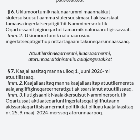
§ 6.
Ukiumoortumik nalunaarummi maannakkut
siulersuisuusut aamma siulersuusimasut akissarsiaat
tamaasa ingerlatseqatigiiffiit Namminersorlutik
Oqartussanit pigineqartut tamarmik nalunaarutigissavaat.
Imm. 2.
Ukiumoortumik nalunaarusiaq
ingerlatseqatigiiffiup nittartagaani takuneqarsinnaassaaq.
Atuutilersinneqarnerani, ikaarsaarnermi,
atorunnaarsitsinisamilu aalajangersakkat
§ 7.
Kaajallaasitaq manna ulloq 1. juuni 2026-mi
atuutilissaaq.
Imm. 2.
Kaajallaasitaq manna kaajallaasitap atuutilernerata
aalajangiiffigineqareerneratigut akissarsianut atuutilissaaq.
Imm. 3
. Ilutigisaanik Naalakkersuisut Namminersorlutik
Oqartussat aktiaateqarluni ingerlatseqatigiiffiutaanni
akissarsiaqartitsisarnermut politikkiat pillugu kaajallaasitaq
nr. 25, 9. maaji 2024-merssoq atorunnaarpoq.