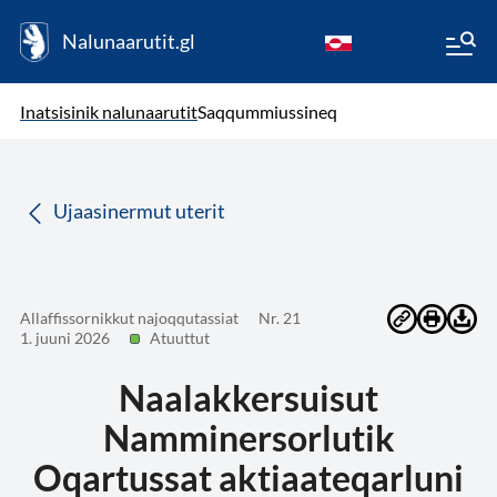
Nalunaarutit.gl
kl-GL
( Toqqagaq )
Oqaatsit toqqakkit
Inatsisinik nalunaarutit
Saqqummiussineq
da
Ujaasinermut uterit
Allaffissornikkut najoqqutassiat
Nr. 21
1. juuni 2026
Atuuttut
Naalakkersuisut
Namminersorlutik
Oqartussat aktiaateqarluni