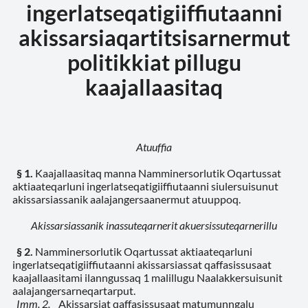
ingerlatseqatigiiffiutaanni
akissarsiaqartitsisarnermut
politikkiat pillugu
kaajallaasitaq
Atuuffia
§ 1.
Kaajallaasitaq manna Namminersorlutik Oqartussat
aktiaateqarluni ingerlatseqatigiiffiutaanni siulersuisunut
akissarsiassanik aalajangersaanermut atuuppoq.
Akissarsiassanik inassuteqarnerit akuersissuteqarnerillu
§ 2.
Namminersorlutik Oqartussat aktiaateqarluni
ingerlatseqatigiiffiutaanni akissarsiassat qaffasissusaat
kaajallaasitami ilanngussaq 1 malillugu Naalakkersuisunit
aalajangersarneqartarput.
Imm. 2.
Akissarsiat qaffasissusaat matumunngalu