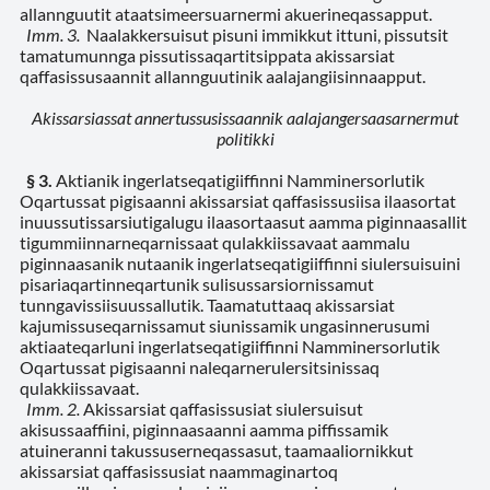
allannguutit ataatsimeersuarnermi akuerineqassapput.
Imm. 3.
Naalakkersuisut pisuni immikkut ittuni, pissutsit
tamatumunnga pissutissaqartitsippata akissarsiat
qaffasissusaannit allannguutinik aalajangiisinnaapput.
Akissarsiassat annertussusissaannik aalajangersaasarnermut
politikki
§ 3.
Aktianik ingerlatseqatigiiffinni Namminersorlutik
Oqartussat pigisaanni akissarsiat qaffasissusiisa ilaasortat
inuussutissarsiutigalugu ilaasortaasut aamma piginnaasallit
tigummiinnarneqarnissaat qulakkiissavaat aammalu
piginnaasanik nutaanik ingerlatseqatigiiffinni siulersuisuini
pisariaqartinneqartunik sulisussarsiornissamut
tunngavissiisuussallutik. Taamatuttaaq akissarsiat
kajumissuseqarnissamut siunissamik ungasinnerusumi
aktiaateqarluni ingerlatseqatigiiffinni Namminersorlutik
Oqartussat pigisaanni naleqarnerulersitsinissaq
qulakkiissavaat.
Imm. 2.
Akissarsiat qaffasissusiat siulersuisut
akisussaaffiini, piginnaasaanni aamma piffissamik
atuineranni takussuserneqassasut, taamaaliornikkut
akissarsiat qaffasissusiat naammaginartoq