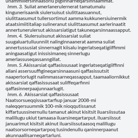
unammillersinnaasorlu pigiinnarneqarsinnaammat.
Imm. 3.
Suliat amerlanerulernerat tamatumalu
kingunerisaanik siulersuisut siulittaasuannut,
siulittaasumut tullersortimut aamma kukkunersiuinermik
ataatsimiititaliap sulineranut siulittaasumut aarlerinaatit
annertunerulersut akissarsiatigut takuneqarsinnaassapput.
Imm. 4.
Siulersuisunut akissarsiat suliat
suugaluartulluunniit nalinginnaanerat aamma suliat
annertussusiat sinnernagit kiisalu ingerlatseqatigiiffimmi
aningaasatigut inissisimaneq sinnerlugu
amerlassuseqassanngillat.
Imm. 5.
Akissarsiat qaffasissusaat ingerlatseqatigiiffinni
allani assersuuffigineqarsinnaasuni qaffasissutsit
naapertorlugit nalimmassarneqassapput, taamaaliornikkut
akissarsiat qaffasissusaat suliffeqarfinni
qaffasinnerpaajunnaarlugit.
Imm. 6.
Akissarsiat qaffasissusaat
Naatsorsueqqissaartarfiup
januar 2008-mi
naleqqersuummik 100-mik nioqqutissanut
kiffartuussinernullu tamanut akinut kisitsit iluarsiissutaa
malillugu ukiut tamaasa iluarsineqartarput. Iluarsiissut
januarimut kisitsit akinut iluarsiissutaasoq malillugu
naatsorsorneqartarpoq tusindenullu qaninnerpaanut
akunnaallisarneqartarluni.