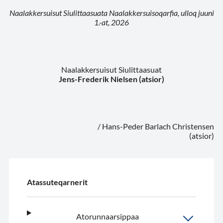
Naalakkersuisut Siulittaasuata Naalakkersuisoqarfia, ulloq juuni
1.-at, 2026
Naalakkersuisut Siulittaasuat
Jens-Frederik Nielsen (atsior)
/ Hans-Peder Barlach Christensen
(atsior)
Atassuteqarnerit
Atorunnaarsippaa