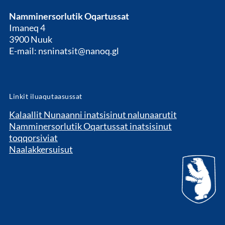
Namminersorlutik Oqartussat
Imaneq 4
3900 Nuuk
E-mail: nsninatsit@nanoq.gl
Linkit iluaqutaasussat
Kalaallit Nunaanni inatsisinut nalunaarutit
Namminersorlutik Oqartussat inatsisinut
toqqorsiviat
Naalakkersuisut