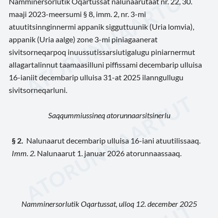
Namminersorlutik Oqartussat nalunaarutaat nr. 22, 30.
maaji 2023-meersumi § 8, imm. 2, nr. 3-mi
atuutitsinnginnermi appanik sigguttuunik (Uria lomvia),
appanik (Uria aalge) zone 3-mi piniagaanerat
sivitsorneqarpoq inuussutissarsiutigalugu piniarnermut
allagartalinnut taamaasilluni piffissami decembarip ulluisa
16-ianiit decembarip ulluisa 31-at 2025 ilanngullugu
sivitsorneqarluni.
Saqqummiussineq atorunnaarsitsinerlu
§ 2.
Nalunaarut decembarip ulluisa 16-iani atuutilissaaq.
Imm. 2.
Nalunaarut 1. januar 2026 atorunnaassaaq.
Namminersorlutik Oqartussat, ulloq 12. december 2025