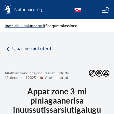
Nalunaarutit.gl
kl-GL
( Toqqagaq )
Oqaatsit toqqakkit
Inatsisinik nalunaarutit
Saqqummiussineq
da
Ujaasinermut uterit
Allaffissornikkut najoqqutassiat
Nr. 86
12. decembari 2025
Atorunnaartut
Appat zone 3-mi
piniagaanerisa
inuussutissarsiutigalugu