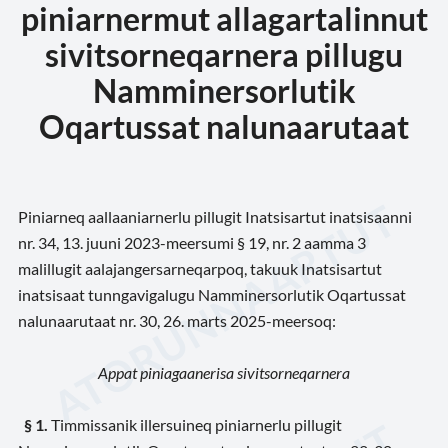
piniarnermut allagartalinnut
sivitsorneqarnera pillugu
Namminersorlutik
Oqartussat nalunaarutaat
Piniarneq aallaaniarnerlu pillugit Inatsisartut inatsisaanni
nr. 34, 13. juuni 2023-meersumi § 19, nr. 2 aamma 3
malillugit aalajangersarneqarpoq, takuuk Inatsisartut
inatsisaat tunngavigalugu Namminersorlutik Oqartussat
nalunaarutaat nr. 30, 26. marts 2025-meersoq:
Appat piniagaanerisa sivitsorneqarnera
§ 1.
Timmissanik illersuineq piniarnerlu pillugit