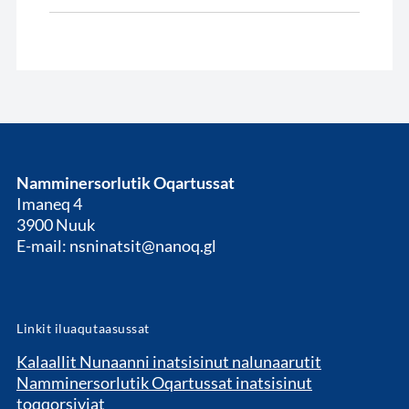
Namminersorlutik Oqartussat
Imaneq 4
3900 Nuuk
E-mail: nsninatsit@nanoq.gl
Linkit iluaqutaasussat
Kalaallit Nunaanni inatsisinut nalunaarutit
Namminersorlutik Oqartussat inatsisinut
toqqorsiviat