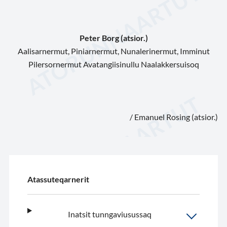
Peter Borg (atsior.)
Aalisarnermut, Piniarnermut, Nunalerinermut, Imminut
Pilersornermut Avatangiisinullu Naalakkersuisoq
/ Emanuel Rosing (atsior.)
Atassuteqarnerit
Inatsit tunngaviusussaq