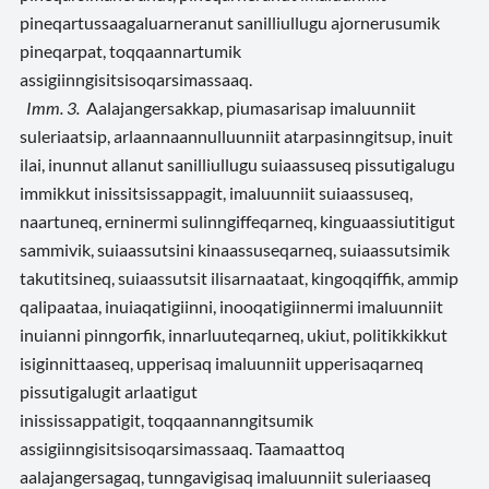
pineqartussaagaluarneranut sanilliullugu ajornerusumik
pineqarpat, toqqaannartumik
assigiinngisitsisoqarsimassaaq.
Imm. 3.
Aalajangersakkap, piumasarisap imaluunniit
suleriaatsip, arlaannaannulluunniit atarpasinngitsup, inuit
ilai, inunnut allanut sanilliullugu suiaassuseq pissutigalugu
immikkut inissitsissappagit, imaluunniit suiaassuseq,
naartuneq, erninermi sulinngiffeqarneq, kinguaassiutitigut
sammivik, suiaassutsini kinaassuseqarneq, suiaassutsimik
takutitsineq, suiaassutsit ilisarnaataat, kingoqqiffik, ammip
qalipaataa, inuiaqatigiinni, inooqatigiinnermi imaluunniit
inuianni pinngorfik, innarluuteqarneq, ukiut, politikkikkut
isiginnittaaseq, upperisaq imaluunniit upperisaqarneq
pissutigalugit arlaatigut
inississappatigit, toqqaannanngitsumik
assigiinngisitsisoqarsimassaaq. Taamaattoq
aalajangersagaq, tunngavigisaq imaluunniit suleriaaseq