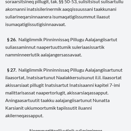
soraarsitsineq pillugit, tak. §§ 50-53, sulisitsisut sulisartullu
akornanni inatsisilerinermik aaqqissuussani taakkunani
suliarineqarsinnaanera isumaqatigiissummut ilaasut
isumaqatigiissutigisinnaavaat.
§ 26.
Naligiimmik Pinninnissaq Pillugu Aalajangiisartut
suliassaminnut naapertuuttumik suleriaasissartik
namminneerlutik aalajangersassavaat.
§ 27.
Naligiimmik Pinninnissaq Pillugu Aalajangiisartunut
ilaasortat, Inatsisartunut Naalakkersuisunut il.il. ilaasortat
akissarsiaat pillugit Inatsisartut Inatsisaanni kapitel 7-imi
malittarisassat naapertorlugit, akissarsiaqassapput.
Aningaasartuutit taakku aalajangiisartunut Nunatta
Karsianit ukiumoortumik tapiissutit iluanni
akilerneqassapput.
Naammagittaalliuutinik suliarinninneq