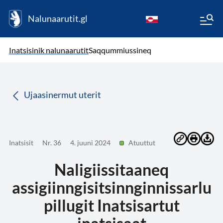
Nalunaarutit.gl
kl-GL
( Toqqagaq )
Oqaatsit toqqakkit
Inatsisinik nalunaarutit
Saqqummiussineq
da
Ujaasinermut uterit
Inatsisit
Nr. 36
4. juuni 2024
Atuuttut
Naligiissitaaneq
assigiinngisitsinnginnissarlu
pillugit Inatsisartut