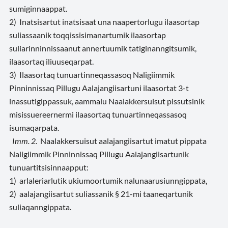
sumiginnaappat.
2) Inatsisartut inatsisaat una naapertorlugu ilaasortap
suliassaanik toqqissisimanartumik ilaasortap
suliarinninnissaanut annertuumik tatiginanngitsumik,
ilaasortaq iliuuseqarpat.
3) Ilaasortaq tunuartinneqassasoq Naligiimmik
Pinninnissaq Pillugu Aalajangiisartuni ilaasortat 3-t
inassutigippassuk, aammalu Naalakkersuisut pissutsinik
misissuereernermi ilaasortaq tunuartinneqassasoq
isumaqarpata.
Imm. 2.
Naalakkersuisut aalajangiisartut imatut pippata
Naligiimmik Pinninnissaq Pillugu Aalajangiisartunik
tunuartitsisinnaapput:
1) arlaleriarlutik ukiumoortumik nalunaarusiunngippata,
2) aalajangiisartut suliassanik § 21-mi taaneqartunik
suliaqanngippata.