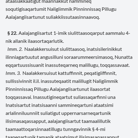
ataasiakkaatigut maannakkut nammineq
soqutigisaqartumit Naligiimmik Pinninnissaq Pillugu
Aalajangiisartunut suliakkiissutaasinnaavoq.
§ 22.
Aalajangiisartut 1-imik siulittaasoqarput aammalu 4-
nik allanik ilaasortaqarlutik.
Imm. 2.
Naalakkersuisut siulittaasoq, inatsisilerinikkut
ilinniagartuutut angusilluni soraarummeersimasoq, Nunatta
eqqartuussisuanit inassuteqarneq malillugu, toqqassavaat.
Imm. 3.
Naalakkersuisut kattuffinnit, peqatigiiffinnit,
sullissivinnit il.il. inassuteqaatit malillugit Naligiimmik
Pinninnissaq Pillugu Aalajangiisartunut ilaasortat
toqqassavai. Inassutigineqartut suliassaqarfinni una
Inatsisartut inatsisaanni sammineqartuni ataatsimi
arlalinniluunniit suliatigut uppernarsarneqartunik
ilisimasaqassapput, aalajangiisartut taamaalillutik
taamaattoqarsinnaatillugu tunngavinnik § 4-mi
taaneqartunik tamanik ataatsimut ilisimasaqassapput.