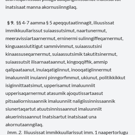
inatsisaat manna akornusiinngilaq.
§ 9.
§§ 4-7 aamma § 5 apeqqutaatinnagit, iliuusissat
immikkuullarissut suiaassutsimut, naartunermut,
meeravissiartaarnermut, erninermi sulinngiffeqarnermut,
kinguaassiutitigut sammivimmut, suiaassutsini
kinaassuseqarnermut, suiaassutsimik takutitsinermut,
suiaassutsit ilisarnaataannut, kingoqqiffik, ammip
qalipaataanut, inuiaqatigiinnut, inooqatigiinnermut
imaluunniit inuianni pinngorfimmut, ukiunut, politikkikkut
isiginnittaatsimut, upperisamut imaluunniit
upperisaqarnermut atasumik ajoqutissartaasut
pitsaaliornissaannik imaluunniit naligiissinnissaannik
siunertaqartut atuutsinnissaannut imaluunniit
akuerinissaannut Inatsisartut inatsisaat una
akornutaanngilaq.
Imm. 2.
Iliuusissat immikkuullarissut imm. 1 naapertorlugu