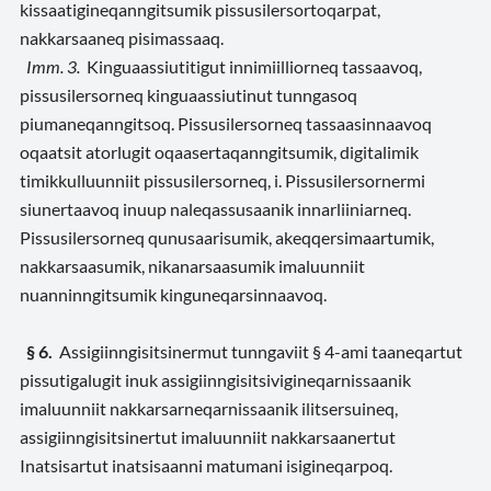
kissaatigineqanngitsumik pissusilersortoqarpat,
nakkarsaaneq pisimassaaq.
Imm. 3.
Kinguaassiutitigut innimiilliorneq tassaavoq,
pissusilersorneq kinguaassiutinut tunngasoq
piumaneqanngitsoq. Pissusilersorneq tassaasinnaavoq
oqaatsit atorlugit oqaasertaqanngitsumik, digitalimik
timikkulluunniit pissusilersorneq, i. Pissusilersornermi
siunertaavoq inuup naleqassusaanik innarliiniarneq.
Pissusilersorneq qunusaarisumik, akeqqersimaartumik,
nakkarsaasumik, nikanarsaasumik imaluunniit
nuanninngitsumik kinguneqarsinnaavoq.
§ 6.
Assigiinngisitsinermut tunngaviit § 4-ami taaneqartut
pissutigalugit inuk assigiinngisitsivigineqarnissaanik
imaluunniit nakkarsarneqarnissaanik ilitsersuineq,
assigiinngisitsinertut imaluunniit nakkarsaanertut
Inatsisartut inatsisaanni matumani isigineqarpoq.