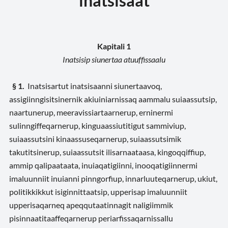
inatsisaat
Kapitali 1
Inatsisip siunertaa atuuffissaalu
§ 1.
Inatsisartut inatsisaanni siunertaavoq,
assigiinngisitsinernik akiuiniarnissaq aammalu suiaassutsip,
naartunerup, meeravissiartaarnerup, erninermi
sulinngiffeqarnerup, kinguaassiutitigut sammiviup,
suiaassutsini kinaassuseqarnerup, suiaassutsimik
takutitsinerup, suiaassutsit ilisarnaataasa, kingoqqiffiup,
ammip qalipaataata, inuiaqatigiinni, inooqatigiinnermi
imaluunniit inuianni pinngorfiup, innarluuteqarnerup, ukiut,
politikkikkut isiginnittaatsip, upperisap imaluunniit
upperisaqarneq apeqqutaatinnagit naligiimmik
pisinnaatitaaffeqarnerup periarfissaqarnissallu