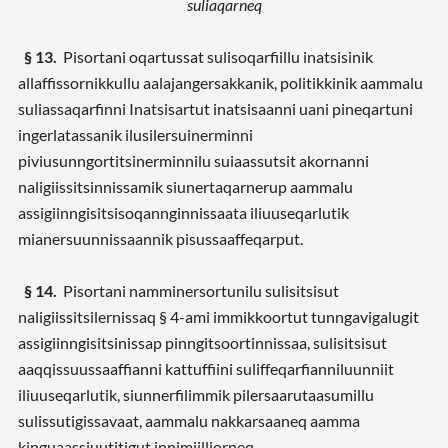
suliaqarneq
§ 13.
Pisortani oqartussat sulisoqarfiillu inatsisinik
allaffissornikkullu aalajangersakkanik, politikkinik aammalu
suliassaqarfinni Inatsisartut inatsisaanni uani pineqartuni
ingerlatassanik ilusilersuinerminni
piviusunngortitsinerminnilu suiaassutsit akornanni
naligiissitsinnissamik siunertaqarnerup aammalu
assigiinngisitsisoqannginnissaata iliuuseqarlutik
mianersuunnissaannik pisussaaffeqarput.
§ 14.
Pisortani namminersortunilu sulisitsisut
naligiissitsilernissaq § 4-ami immikkoortut tunngavigalugit
assigiinngisitsinissap pinngitsoortinnissaa, sulisitsisut
aaqqissuussaaffianni kattuffiini suliffeqarfianniluunniit
iliuuseqarlutik, siunnerfilimmik pilersaarutaasumillu
sulissutigissavaat, aammalu nakkarsaaneq aamma
kinguaassiuutitigut innimiilliorneq