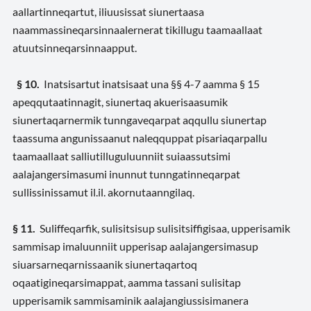
aallartinneqartut, iliuusissat siunertaasa
naammassineqarsinnaalernerat tikillugu taamaallaat
atuutsinneqarsinnaapput.
§ 10
.
Inatsisartut inatsisaat una §§ 4-7 aamma § 15
apeqqutaatinnagit, siunertaq akuerisaasumik
siunertaqarnermik tunngaveqarpat aqqullu siunertap
taassuma angunissaanut naleqquppat pisariaqarpallu
taamaallaat salliutilluguluunniit suiaassutsimi
aalajangersimasumi inunnut tunngatinneqarpat
sullissinissamut il.il. akornutaanngilaq.
§ 11.
Suliffeqarfik, sulisitsisup sulisitsiffigisaa, upperisamik
sammisap imaluunniit upperisap aalajangersimasup
siuarsarneqarnissaanik siunertaqartoq
oqaatigineqarsimappat, aamma tassani sulisitap
upperisamik sammisaminik aalajangiussisimanera