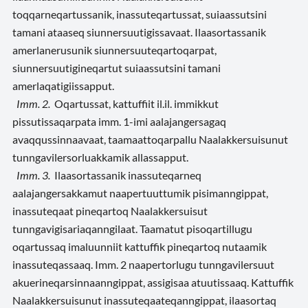
toqqarneqartussanik, inassuteqartussat, suiaassutsini
tamani ataaseq siunnersuutigissavaat. Ilaasortassanik
amerlanerusunik siunnersuuteqartoqarpat,
siunnersuutigineqartut suiaassutsini tamani
amerlaqatigiissapput.
Imm. 2.
Oqartussat, kattuffiit il.il. immikkut
pissutissaqarpata imm. 1-imi aalajangersagaq
avaqqussinnaavaat, taamaattoqarpallu Naalakkersuisunut
tunngavilersorluakkamik allassapput.
Imm. 3.
Ilaasortassanik inassuteqarneq
aalajangersakkamut naapertuuttumik pisimanngippat,
inassuteqaat pineqartoq Naalakkersuisut
tunngavigisariaqanngilaat. Taamatut pisoqartillugu
oqartussaq imaluunniit kattuffik pineqartoq nutaamik
inassuteqassaaq. Imm. 2 naapertorlugu tunngavilersuut
akuerineqarsinnaanngippat, assigisaa atuutissaaq. Kattuffik
Naalakkersuisunut inassuteqaateqanngippat, ilaasortaq