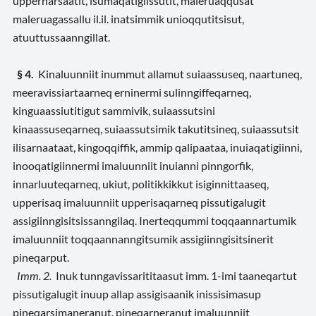
uppernarsaatit, isumaqatigiissutit, maleruaqqusat
maleruagassallu il.il. inatsimmik unioqqutitsisut,
atuuttussaanngillat.
§ 4.
Kinaluunniit inummut allamut suiaassuseq, naartuneq,
meeravissiartaarneq erninermi sulinngiffeqarneq,
kinguaassiutitigut sammivik, suiaassutsini
kinaassuseqarneq, suiaassutsimik takutitsineq, suiaassutsit
ilisarnaataat, kingoqqiffik, ammip qalipaataa, inuiaqatigiinni,
inooqatigiinnermi imaluunniit inuianni pinngorfik,
innarluuteqarneq, ukiut, politikkikkut isiginnittaaseq,
upperisaq imaluunniit upperisaqarneq pissutigalugit
assigiinngisitsissanngilaq. Inerteqqummi toqqaannartumik
imaluunniit toqqaannanngitsumik assigiinngisitsinerit
pineqarput.
Imm. 2.
Inuk tunngavissarititaasut imm. 1-imi taaneqartut
pissutigalugit inuup allap assigisaanik inissisimasup
pineqarsimaneranut, pineqarneranut imaluunniit