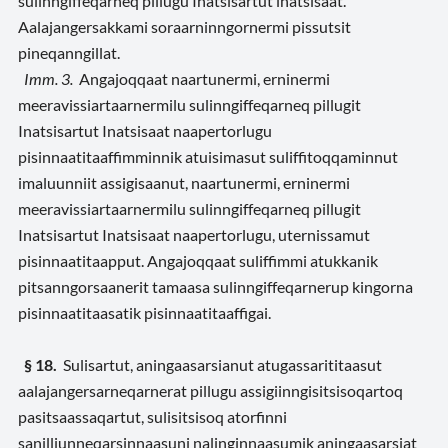
sulinngiffeqarneq pillugu Inatsisartut inatsisaat.
Aalajangersakkami soraarninngornermi pissutsit
pineqanngillat.
Imm. 3.
Angajoqqaat naartunermi, erninermi
meeravissiartaarnermilu sulinngiffeqarneq pillugit
Inatsisartut Inatsisaat naapertorlugu
pisinnaatitaaffimminnik atuisimasut suliffitoqqaminnut
imaluunniit assigisaanut, naartunermi, erninermi
meeravissiartaarnermilu sulinngiffeqarneq pillugit
Inatsisartut Inatsisaat naapertorlugu, uternissamut
pisinnaatitaapput. Angajoqqaat suliffimmi atukkanik
pitsanngorsaanerit tamaasa sulinngiffeqarnerup kingorna
pisinnaatitaasatik pisinnaatitaaffigai.
§ 18.
Sulisartut, aningaasarsianut atugassarititaasut
aalajangersarneqarnerat pillugu assigiinngisitsisoqartoq
pasitsaassaqartut, sulisitsisoq atorfinni
sanilliunneqarsinnaasuni nalinginnaasumik aningaasarsiat