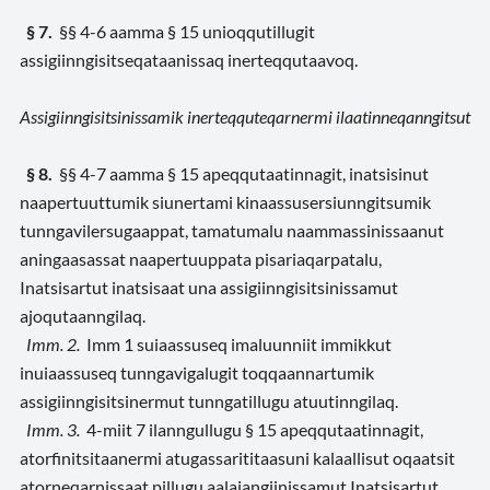
§ 7.
§§ 4-6 aamma § 15 unioqqutillugit
assigiinngisitseqataanissaq inerteqqutaavoq.
Assigiinngisitsinissamik inerteqquteqarnermi ilaatinneqanngitsut
§ 8.
§§ 4-7 aamma § 15 apeqqutaatinnagit, inatsisinut
naapertuuttumik siunertami kinaassusersiunngitsumik
tunngavilersugaappat, tamatumalu naammassinissaanut
aningaasassat naapertuuppata pisariaqarpatalu,
Inatsisartut inatsisaat una assigiinngisitsinissamut
ajoqutaanngilaq.
Imm. 2.
Imm 1 suiaassuseq imaluunniit immikkut
inuiaassuseq tunngavigalugit toqqaannartumik
assigiinngisitsinermut tunngatillugu atuutinngilaq.
Imm. 3.
4-miit 7 ilanngullugu § 15 apeqqutaatinnagit,
atorfinitsitaanermi atugassarititaasuni kalaallisut oqaatsit
atorneqarnissaat pillugu aalajangiinissamut Inatsisartut