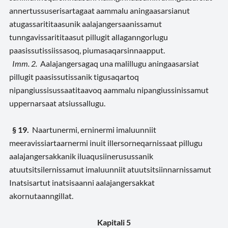
annertussuserisartagaat aammalu aningaasarsianut
atugassarititaasunik aalajangersaanissamut
tunngavissarititaasut pillugit allaganngorlugu
paasissutissiissasoq, piumasaqarsinnaapput.
Imm. 2.
Aalajangersagaq una malillugu aningaasarsiat
pillugit paasissutissanik tigusaqartoq
nipangiussisussaatitaavoq aammalu nipangiussinissamut
uppernarsaat atsiussallugu.
§ 19.
Naartunermi, erninermi imaluunniit
meeravissiartaarnermi inuit illersorneqarnissaat pillugu
aalajangersakkanik iluaqusiinerusussanik
atuutsitsilernissamut imaluunniit atuutsitsiinnarnissamut
Inatsisartut inatsisaanni aalajangersakkat
akornutaanngillat.
Kapitali 5