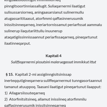
pinngitsoortinniassallugit. Suliaqarnermi ilaatigut
sulisussarsiorneq, aningaasarsianut sulinermullu
atugassarititaasut, atorfimmi qaffasinnerusumik
inissitsinneqarneq, ineriartornissamut periarfissat aammalu
sulinerup ilaqutariittullu inuunerup
ataqatigiissinnissaannut periarfissaqarneq, pineqartunut
ilaatinneqarput.
Kapitali 4
Suliffeqarnermi pissutsini maleruagassat immikkut ittut
§ 15.
Kapitali 2-mi assigiinngisitsinissap
inerteqqutigineqarnera suliffeqarnermut tunngasortaannut
tamanut atuuppoq. Taasani ilaatigut pineqartunut ilaapput:
1) Allagarsiissuteqarneq
2) Atorfinitsitsineq, allamut inissiineq atorfimmilu
qaffasinnerusumik inissitsinneqarneq