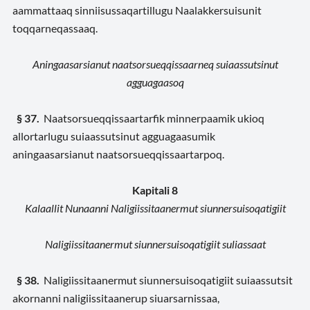
aammattaaq sinniisussaqartillugu Naalakkersuisunit
toqqarneqassaaq.
Aningaasarsianut naatsorsueqqissaarneq suiaassutsinut
agguagaasoq
§ 37.
Naatsorsueqqissaartarfik minnerpaamik ukioq
allortarlugu suiaassutsinut agguagaasumik
aningaasarsianut naatsorsueqqissaartarpoq.
Kapitali 8
Kalaallit Nunaanni Naligiissitaanermut siunnersuisoqatigiit
Naligiissitaanermut siunnersuisoqatigiit suliassaat
§ 38.
Naligiissitaanermut siunnersuisoqatigiit suiaassutsit
akornanni naligiissitaanerup siuarsarnissaa,