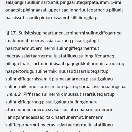
aalajangiisuulluinnartumik pingaaruteqarpata, imm. 1-imi
oqaatsit piginnaasat, upperisaq innarluuteqarnerlu pillugit
paasissutissanik piniarnissamut killiliinngilaq.
§ 17.
Sulisitsisup naartuneq, erninermi sulinngiffeqarneq
imaluunniit meeravissiartaarneq pissutigalugit,
naartunermut, erninermi sulinngiffeqarnermut
meeravissiartaarnermullu atatillugu sulinngiffeqarneq
pillugu Inatsisartut inatsisaat qaqugukkulluunniit atuuttoq
naapertorlugu sulinermik inuussutissarsiuteqartup
sulinngiffeqarnissamik piumasaqarnera pissutigalugu
sulinermik inuussutissarsiuteqartoq soraartissinnaanngilaa.
Imm. 2.
Piffissaq sulinermik inuussutissarsiuteqartup
sulinngiffeqarneq pissutigalugu sulinnginnera
atorneqarsimanerup sivisussusiata naatsorsornerani
ilanngunneqassaaq, tak. naartunermut, inernermi
suliffeqarnermut meeravissiartaarnermullu atatillugu