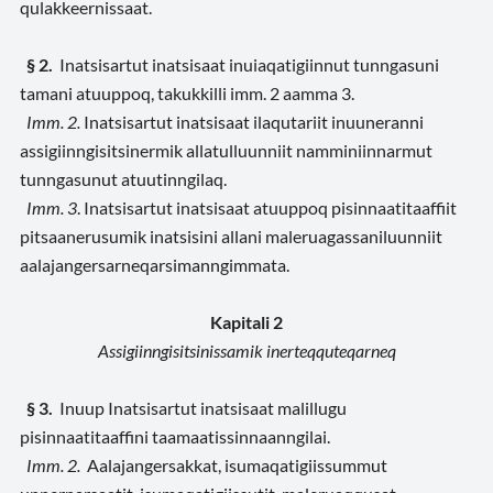
qulakkeernissaat.
§ 2.
Inatsisartut inatsisaat inuiaqatigiinnut tunngasuni
tamani atuuppoq, takukkilli imm. 2 aamma 3.
Imm. 2.
Inatsisartut inatsisaat ilaqutariit inuuneranni
assigiinngisitsinermik allatulluunniit namminiinnarmut
tunngasunut atuutinngilaq.
Imm. 3
. Inatsisartut inatsisaat atuuppoq pisinnaatitaaffiit
pitsaanerusumik inatsisini allani maleruagassaniluunniit
aalajangersarneqarsimanngimmata.
Kapitali 2
Assigiinngisitsinissamik inerteqquteqarneq
§ 3.
Inuup Inatsisartut inatsisaat malillugu
pisinnaatitaaffini taamaatissinnaanngilai.
Imm. 2.
Aalajangersakkat, isumaqatigiissummut