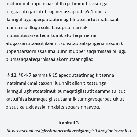
imaluunniit upperisaa suliffeqarfimmut tassunga
pingaaruteqartutut isigineqassappat, §§ 4-miit 7
ilanngullugu apeqqutaatinnagit Inatsisartut inatsisaat
manna malillugu sulisitsisup sulinermik
inuussutissarsiuteqartumik atorfeqarnermi
atugassarititaasut ilaanni, sulisitap aalajangersimasumik
upperisarsiornissaa imaluunniit upperisaqarnissaa pillugu
piumasaqaateqarnissaa akornutaanngilaq.
§ 12.
§§ 4-7 aamma § 15 apeqqutaatinnagit, taanna
inatsimmik malitassanilluunniit allanit, tassunga
ilanngullugit ataatsimut isumaqatigiissutit aamma sulisut
kattuffiisa isumaqatigiissutaannik tunngaveqarpat, ukiut
pissutigalugit assigiinngisitsisoqarsinnaavoq.
Kapitali 3
Iliuuseqarluni naligiissitaanermik assigiinngisitsinnginnissamillu