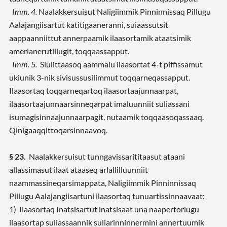
Imm. 4.
Naalakkersuisut Naligiimmik Pinninnissaq Pillugu
Aalajangiisartut katitigaaneranni, suiaassutsit
aappaanniittut annerpaamik ilaasortamik ataatsimik
amerlanerutillugit, toqqaassapput.
Imm. 5.
Siulittaasoq aammalu ilaasortat 4-t piffissamut
ukiunik 3-nik sivisussusilimmut toqqarneqassapput.
Ilaasortaq toqqarneqartoq ilaasortaajunnaarpat,
ilaasortaajunnaarsinneqarpat imaluunniit suliassani
isumagisinnaajunnaarpagit, nutaamik toqqaasoqassaaq.
Qinigaaqqittoqarsinnaavoq.
§ 23.
Naalakkersuisut tunngavissarititaasut ataani
allassimasut ilaat ataaseq arlallilluunniit
naammassineqarsimappata, Naligiimmik Pinninnissaq
Pillugu Aalajangiisartuni ilaasortaq tunuartissinnaavaat:
1) Ilaasortaq Inatsisartut inatsisaat una naapertorlugu
ilaasortap suliassaannik suliarinninnermini annertuumik