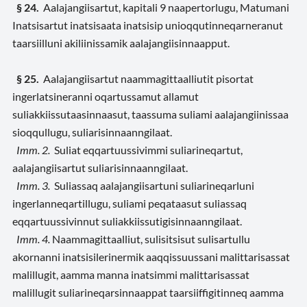
§ 24.
Aalajangiisartut, kapitali 9 naapertorlugu, Matumani
Inatsisartut inatsisaata inatsisip unioqqutinneqarneranut
taarsiilluni akiliinissamik aalajangiisinnaapput.
§ 25.
Aalajangiisartut
naammagittaalliutit pisortat
ingerlatsineranni oqartussamut allamut
suliakkiissutaasinnaasut, taassuma suliami aalajangiinissaa
sioqqullugu, suliarisinnaanngilaat.
Imm. 2.
Suliat eqqartuussivimmi suliarineqartut,
aalajangiisartut suliarisinnaanngilaat.
Imm. 3.
Suliassaq aalajangiisartuni suliarineqarluni
ingerlanneqartillugu, suliami peqataasut suliassaq
eqqartuussivinnut suliakkiissutigisinnaanngilaat.
Imm. 4.
Naammagittaalliut, sulisitsisut sulisartullu
akornanni inatsisilerinermik aaqqissuussani malittarisassat
malillugit, aamma manna inatsimmi malittarisassat
malillugit suliarineqarsinnaappat taarsiiffigitinneq aamma