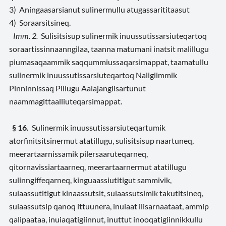
3) Aningaasarsianut sulinermullu atugassarititaasut
4) Soraarsitsineq.
Imm. 2.
Sulisitsisup sulinermik inuussutissarsiuteqartoq
soraartissinnaanngilaa, taanna matumani inatsit malillugu
piumasaqaammik saqqummiussaqarsimappat, taamatullu
sulinermik inuussutissarsiuteqartoq Naligiimmik
Pinninnissaq Pillugu Aalajangiisartunut
naammagittaalliuteqarsimappat.
§ 16.
Sulinermik inuussutissarsiuteqartumik
atorfinitsitsinermut atatillugu, sulisitsisup naartuneq,
meerartaarnissamik pilersaaruteqarneq,
qitornavissiartaarneq, meerartaarnermut atatillugu
sulinngiffeqarneq, kinguaassiutitigut sammivik,
suiaassutitigut kinaassutsit, suiaassutsimik takutitsineq,
suiaassutsip qanoq ittuunera, inuiaat ilisarnaataat, ammip
qalipaataa, inuiaqatigiinnut, inuttut inooqatigiinnikkullu