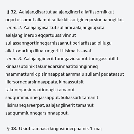
§ 32.
Aalajangiisartut aalajangiineri allaffissornikkut
oqartussamut allamut suliakkiissutigineqarsinnaanngillat.
Imm. 2.
Aalajangiisartut suliami aalajangiippata
aalajangiinerup eqqartuussivinnut
suliassanngortinneqarnissaanut periarfissaq pillugu
allattoqarfiup illuatungeriit ilisimatissavai.
Imm. 3.
Aalajangiinerit tunngaviusunut tunngassutillit,
kinaassutsinik takuneqarsinnaatitsinnginneq
naammattumik pisinnaappat aammalu suliami peqataasut
illersorneqarsinnaappata, kinaassutsit
takuneqarsinnaatinnagit tamanut
saqqummiunneqassapput. Suliassarli tamanit
ilisimaneqareerpat, aalajangiinerit tamanut
saqqummiunneqarsinnaapput.
§ 33.
Ukiut tamaasa kingusinnerpaamik 1. maj