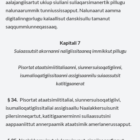
aalajangiisartut ukiup siuliani suliaqarsimanertik pillugu
nalunaarummik tunniussissapput. Nalunaarut aamma
digitalinngorlugu kalaallisut danskisullu tamanut
saqqummiunneqassaaq.
Kapitali
7
Suiaassutsit akornanni naligiissitaaneq
immikkut pillugu
Pisortat ataatsimiititaliaanni, siunnersuisoqatigiinni,
isumalioqatigiissitaanni assigisaannilu suiaassutsit
katitigaanerat
§ 34.
Pisortat ataatsimiititaliai, siunnersuisoqatigiivi,
isumalioqatigiissitaliai assigisaallu Naalakkersuisunit
pilersinneqartut, katitigaanerminni suliaassutsini
aappaaniittut annerpaamik ataatsimik amerlanerussapput.