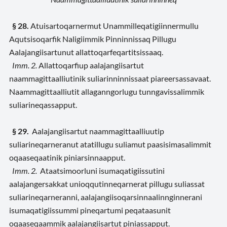
§ 28.
Atuisartoqarnermut Unammilleqatigiinnermullu
Aqutsisoqarfik Naligiimmik Pinninnissaq Pillugu
Aalajangiisartunut allattoqarfeqartitsissaaq.
Imm. 2.
Allattoqarfiup aalajangiisartut
naammagittaalliutinik suliarinninnissaat piareersassavaat.
Naammagittaalliutit allaganngorlugu tunngavissalimmik
suliarineqassapput.
§ 29.
Aalajangiisartut naammagittaalliuutip
suliarineqarneranut atatillugu suliamut paasisimasalimmit
oqaaseqaatinik piniarsinnaapput.
Imm. 2.
Ataatsimoorluni isumaqatigiissutini
aalajangersakkat unioqqutinneqarnerat pillugu suliassat
suliarineqarneranni, aalajangiisoqarsinnaalinnginnerani
isumaqatigiissummi pineqartumi peqataasunit
oqaaseqaammik aalajangiisartut piniassapput.