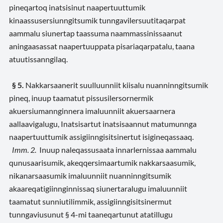
pineqartoq inatsisinut naapertuuttumik
kinaassusersiunngitsumik tunngavilersuutitaqarpat
aammalu siunertap taassuma naammassinissaanut
aningaasassat naapertuuppata pisariaqarpatalu, taana
atuutissanngilaq.
§ 5.
Nakkarsaanerit suulluunniit kiisalu nuanninngitsumik
pineq, inuup taamatut pissusilersornermik
akuersiumannginnera imaluunniit akuersaarnera
aallaavigalugu, Inatsisartut inatsisaannut matumunnga
naapertuuttumik assigiinngisitsinertut isigineqassaaq.
Imm. 2.
Inuup naleqassusaata innarlernissaa aammalu
qunusaarisumik, akeqqersimaartumik nakkarsaasumik,
nikanarsaasumik imaluunniit nuanninngitsumik
akaareqatigiinnginnissaq siunertaralugu imaluunniit
taamatut sunniutilimmik, assigiinngisitsinermut
tunngaviusunut § 4-mi taaneqartunut atatillugu