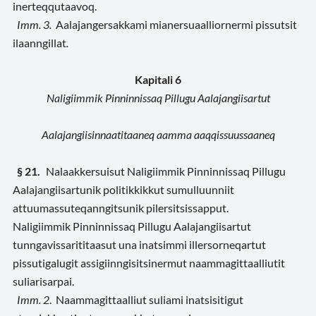
inerteqqutaavoq.
Imm. 3.
Aalajangersakkami mianersuaalliornermi pissutsit
ilaanngillat
.
Kapitali 6
Naligiimmik Pinninnissaq Pillugu Aalajangiisartut
Aalajangiisinnaatitaaneq aamma aaqqissuussaaneq
§ 21.
Nalaakkersuisut Naligiimmik Pinninnissaq Pillugu
Aalajangiisartunik politikkikkut sumulluunniit
attuumassuteqanngitsunik pilersitsissapput.
Naligiimmik Pinninnissaq Pillugu Aalajangiisartut
tunngavissarititaasut una inatsimmi illersorneqartut
pissutigalugit assigiinngisitsinermut naammagittaalliutit
suliarisarpai.
Imm. 2
. Naammagittaalliut suliami inatsisitigut