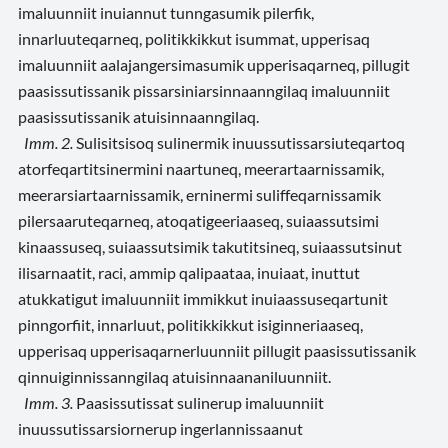
imaluunniit inuiannut tunngasumik pilerfik,
innarluuteqarneq, politikkikkut isummat, upperisaq
imaluunniit aalajangersimasumik upperisaqarneq, pillugit
paasissutissanik pissarsiniarsinnaanngilaq imaluunniit
paasissutissanik atuisinnaanngilaq.
Imm. 2.
Sulisitsisoq sulinermik inuussutissarsiuteqartoq
atorfeqartitsinermini naartuneq, meerartaarnissamik,
meerarsiartaarnissamik, erninermi suliffeqarnissamik
pilersaaruteqarneq, atoqatigeeriaaseq, suiaassutsimi
kinaassuseq, suiaassutsimik takutitsineq, suiaassutsinut
ilisarnaatit, raci, ammip qalipaataa, inuiaat, inuttut
atukkatigut imaluunniit immikkut inuiaassuseqartunit
pinngorfiit, innarluut, politikkikkut isiginneriaaseq,
upperisaq upperisaqarnerluunniit pillugit paasissutissanik
qinnuiginnissanngilaq atuisinnaananiluunniit.
Imm. 3.
Paasissutissat sulinerup imaluunniit
inuussutissarsiornerup ingerlannissaanut