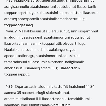
§ 35.
Naalakkersuisut siulersuisunut, sinniisoqarfinnut
assigisaannullu ataatsimoorluni aqutsisunut ilaasortanik
toqqaasoqartillugu, suiaassutsini aappaaniittuni ilaasortaq
ataaseq annerpaamik ataatsimik amerlanerutillugu
toqqaasoqassaaq.
Imm. 2
. Naalakkersuisut siulersuisunut, sinniisoqarfinnut
imaluunniit assigisaanik ataatsimoorluni aqutsisunut
ilaasortat ilaannaannik toqqaallutik pisoqartillugu,
Naalakkersuisut imm. 1-imi aalajangersagaq
apeqqutaatinnagu, ataatsimoorluni aqutsisuni
tamarmiusuni suiaassutsit akornanni naligiimmik
amerlassusiliisimaneq ersersillugu, ilaasortanik
toqqaassapput.
§ 36.
Oqartussat imaluunniit kattuffiit inatsimmi §§ 34
aamma 35 naapertorlugit siulersuisunut,
ataatsimiititalianut il.il. ilaasortassanik, tamakkiisumik
ilaannaasumilluunniit Naalakkersuisunit