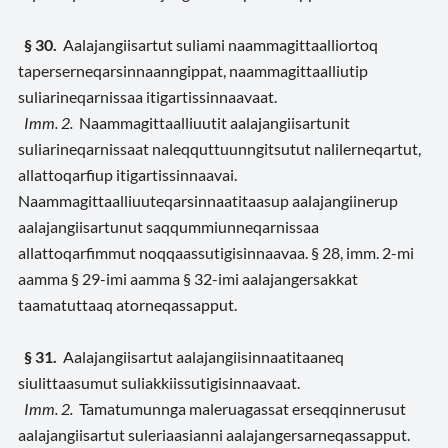
§ 30.
Aalajangiisartut
suliami naammagittaalliortoq
taperserneqarsinnaanngippat, naammagittaalliutip
suliarineqarnissaa itigartissinnaavaat.
Imm. 2.
Naammagittaalliuutit aalajangiisartunit
suliarineqarnissaat naleqquttuunngitsutut nalilerneqartut,
allattoqarfiup itigartissinnaavai.
Naammagittaalliuuteqarsinnaatitaasup aalajangiinerup
aalajangiisartunut saqqummiunneqarnissaa
allattoqarfimmut noqqaassutigisinnaavaa. § 28, imm. 2-mi
aamma § 29-imi aamma § 32-imi aalajangersakkat
taamatuttaaq atorneqassapput.
§ 31.
Aalajangiisartut aalajangiisinnaatitaaneq
siulittaasumut suliakkiissutigisinnaavaat.
Imm. 2.
Tamatumunnga maleruagassat erseqqinnerusut
aalajangiisartut suleriaasianni aalajangersarneqassapput.