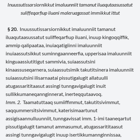
Inuussutissarsiornikkut imaluunniit tamanut iluaqutaasussatut
suliffeqarfiup iluani maleruagassat immikkut ittut
§ 20.
Inuussutissarsiornikkut imaluunniit tamanut
iluaqutaasussatut suliffeqarfiup iluani, inuup kingoqqiffik,
ammip qalipaataa, inuiaqatigiinni imaluunniit
inuiaassutsikkut suminngaanneerfia, upperisaa imaluunniit
kinguaassiutitigut sammivia, suiaassutsini
kinaassuseqarnera, suiaassutsimik takutitsinera imaluunniit
suiaassutsini ilisarnaatai pissutigalugit allatuulli
atugassarititaasut assingi tunngavigalugit inuit
sullikkumaneqannginnerat, inerteqqutaavoq.
Imm. 2.
Taamatuttaaq sumiiffimmut, takutitsivimmut,
saqqummersitsivimmut, katerisimaartunut
assigisaannulluunniit, tunngavissat imm. 1-imi taaneqartut
pissutigalugit tamanut ammasumut, atugassarititaasut
assingi tunngavigalugit inuup isertikkumannginnissaa,