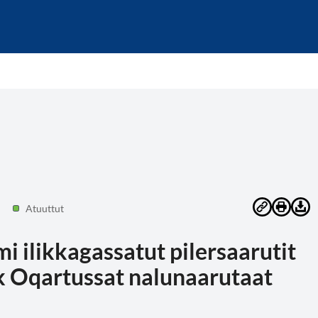
Atuuttut
i ilikkagassatut pilersaarutit
k Oqartussat nalunaarutaat