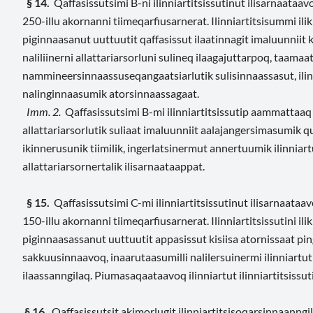
§ 14.
Qaffasissutsimi B-ni ilinniartitsissutinut ilisarnaataav
250-illu akornanni tiimeqarfiusarnerat. Ilinniartitsisummi i
piginnaasanut uuttuutit qaffasissut ilaatinnagit imaluunniit ki
naliliinerni allattariarsorluni sulineq ilaagajuttarpoq, taama
nammineersinnaassuseqangaatsiarlutik sulisinnaassasut, ilinn
nalinginnaasumik atorsinnaassagaat.
Imm. 2.
Qaffasissutsimi B-mi ilinniartitsissutip aammattaaq
allattariarsorlutik suliaat imaluunniit aalajangersimasumik qu
ikinnerusunik tiimilik, ingerlatsinermut annertuumik ilinni
allattariarsornertalik ilisarnaataappat.
§ 15.
Qaffasissutsimi C-mi ilinniartitsissutinut ilisarnaataav
150-illu akornanni tiimeqarfiusarnerat. Ilinniartitsissutini 
piginnaasassanut uuttuutit appasissut kisiisa atornissaat pingaa
sakkuusinnaavoq, inaarutaasumilli nalilersuinermi ilinniartut
ilaassanngilaq. Piumasaqaataavoq ilinniartut ilinniartitsissu
§ 16.
Qaffasissutsit akimorlugit ilinniartitsisoqarsinnaanngil