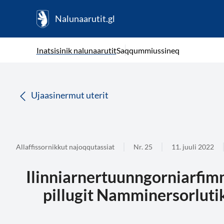
Nalunaarutit.gl
kl-GL
( Toqqagaq )
Oqaatsit toqqakkit
Inatsisinik nalunaarutit
Saqqummiussineq
da
Ujaasinermut uterit
Allaffissornikkut najoqqutassiat
Nr. 25
11. juuli 2022
Ilinniarnertuunngorniarfimm
pillugit Namminersorluti