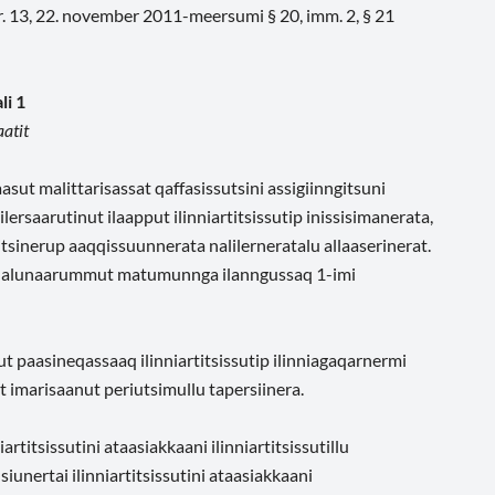
nr. 13, 22. november 2011-meersumi § 20, imm. 2, § 21
li 1
atit
sut malittarisassat qaffasissutsini assigiinngitsuni
ilersaarutinut ilaapput ilinniartitsissutip inissisimanerata,
titsinerup aaqqissuunnerata nalilerneratalu allaaserinerat.
utit nalunaarummut matumunnga ilanngussaq 1-imi
tut paasineqassaaq ilinniartitsissutip ilinniagaqarnermi
 imarisaanut periutsimullu tapersiinera.
rtitsissutini ataasiakkaani ilinniartitsissutillu
 siunertai ilinniartitsissutini ataasiakkaani