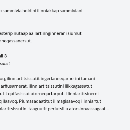
p sammivia holdini ilinniakkap sammiviani
mesterip nutaap aallartinnginnerani siumut
sinneqassanersut.
li 3
sutsit
oq, ilinniartitsissutit ingerlanneqarnerini tamani
fiusarnerat. Ilinniartitsissutini ilikkagassatut
it qaffasissut atorneqartarput. Ilinniartitsinerni
eq ilaavoq. Piumasaqaatitut ilimagisaavoq ilinniartut
rtitsissutini taaguutit periutsillu atorsinnaassagaat –