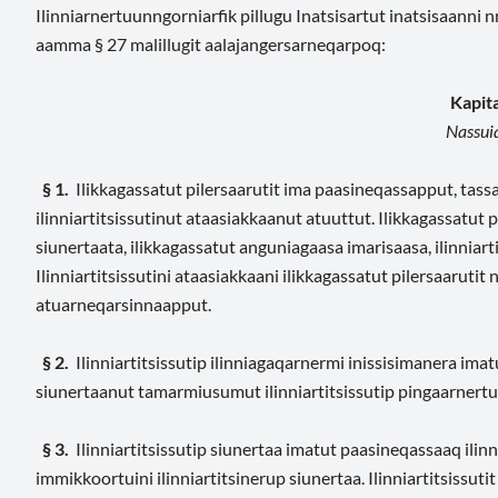
Ilinniarnertuunngorniarfik pillugu Inatsisartut inatsisaanni 
aamma § 27 malillugit aalajangersarneqarpoq:
Kapita
Nassuia
§ 1.
Ilikkagassatut pilersaarutit ima paasineqassapput, tassaa
ilinniartitsissutinut ataasiakkaanut atuuttut. Ilikkagassatut p
siunertaata, ilikkagassatut anguniagaasa imarisaasa, ilinniar
Ilinniartitsissutini ataasiakkaani ilikkagassatut pilersaar
atuarneqarsinnaapput.
§ 2.
Ilinniartitsissutip ilinniagaqarnermi inissisimanera ima
siunertaanut tamarmiusumut ilinniartitsissutip pingaarnertut
§ 3.
Ilinniartitsissutip siunertaa imatut paasineqassaaq ilinnia
immikkoortuini ilinniartitsinerup siunertaa. Ilinniartitsissutit