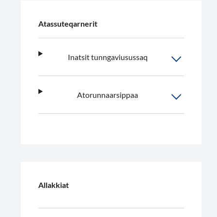
Atassuteqarnerit
Inatsit tunngaviusussaq
Atorunnaarsippaa
Allakkiat