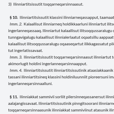
3) Ilinniartitsissutit toqqarneqarsinnaasut.
§ 10.
Ilinniartitsissutit klassini ilinniarneqassapput, taamaat
Imm. 2.
Kalaallisut ilinniarneq holdikkaarluni ilinniartut il
ingerlanneqassaaq. Ilinniartut kalaallisut ilitsoqqussaralugu
tunngavigalugu kalaallisut ilinnialerlaatut oqaatsillu aappaatt
kalaallisut ilitsoqqussaralugu oqaaseqartut ilikkagassatut p
tut ingerlatissavaat.
Imm. 3.
Ilinniartitsissutit toqqarneqarsinnaasut ilinniartut 
akimorlugit holdini ingerlanneqarsinnaapput.
Imm. 4.
Ilinniartitsissutit ilinniartitsissutinik ataasiakkaa
tassani ilinniartitsineq klassini holdiniluunniit pioreersuni 
ingerlanneqarsinnaalluni.
§ 11.
Ilinniakkat sammivii sorliit pilersinneqassanersut ili
aalajangissavaat. Ilinniartitsissutinik pinngitsoorani ilinniar
toqqarneqarsinnaasunik ilinniakkat sammiviinut atasunik il