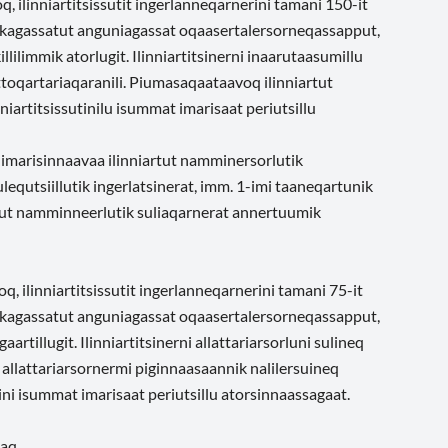
oq, ilinniartitsissutit ingerlanneqarnerini tamani 150-it
likkagassatut anguniagassat oqaasertalersorneqassapput,
llilimmik atorlugit. Ilinniartitsinerni inaarutaasumillu
attoqartariaqaranili. Piumasaqaataavoq ilinniartut
iartitsissutinilu isummat imarisaat periutsillu
 imarisinnaavaa ilinniartut namminersorlutik
lequtsiillutik ingerlatsinerat, imm. 1-imi taaneqartunik
artut namminneerlutik suliaqarnerat annertuumik
oq, ilinniartitsissutit ingerlanneqarnerini tamani 75-it
ilikkagassatut anguniagassat oqaasertalersorneqassapput,
rtillugit. Ilinniartitsinerni allattariarsorluni sulineq
 allattariarsornermi piginnaasaannik nalilersuineq
tini isummat imarisaat periutsillu atorsinnaassagaat.
aq.