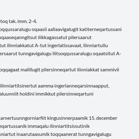
toq tak. imm. 2-4.
itsoqqussaralugu oqaasii aallaavigalugit katiterneqartussani
 oqaaseqanngitsut ilikkagassatut pilersaarut
ut ilinniakkatut A-tut ingerlatissavaat, ilinniartullu
ilersaarut tunngavigalugu ilitsoqqussaralugu oqaatsitut A-
toqqagaat malillugit pilersinneqartut ilinniakkat sammivii
nik ilinniartitsinertut aamma ingerlanneqarsinnaapput,
imaluunniit holdini immikkut pilersinneqartuni
nniarnertuunngorniarfiit kingusinnerpaamik 15. december
neqartussanik immaqalu ilinniartitsissutinik
inniartut inaarutaasumik toqqaanerat tunngavigalugu