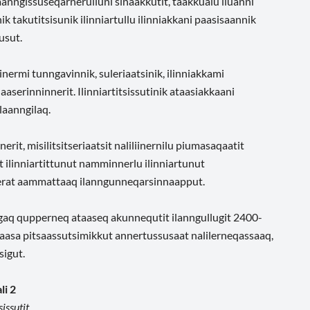
anngissuseqarnerulluni sinaakkutit, taakkualu iluanni
k takutitsisunik ilinniartullu ilinniakkani paasisaannik
usut.
sinermi tunngavinnik, suleriaatsinik, ilinniakkami
laaserinninnerit. Ilinniartitsissutinik ataasiakkaani
ilaanngilaq.
rit, misilitsitseriaatsit naliliinernilu piumasaqaatit
ilinniartittunut namminnerlu ilinniartunut
nerat aammattaaq ilanngunneqarsinnaapput.
aq qupperneq ataaseq akunnequtit ilanngullugit 2400-
saasa pitsaassutsimikkut annertussusaat nalilerneqassaaq,
sigut.
li 2
sissutit