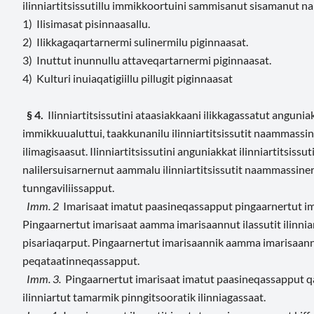
ilinniartitsissutillu immikkoortuini sammisanut sisamanut nal
1) Ilisimasat pisinnaasallu.
2) Ilikkagaqartarnermi sulinermilu piginnaasat.
3) Inuttut inunnullu attaveqartarnermi piginnaasat.
4) Kulturi inuiaqatigiillu pillugit piginnaasat
§ 4.
Ilinniartitsissutini ataasiakkaani ilikkagassatut angun
immikkuualuttui, taakkunanilu ilinniartitsissutit naammassin
ilimagisaasut. Ilinniartitsissutini anguniakkat ilinniartitsissu
nalilersuisarnernut aammalu ilinniartitsissutit naammassine
tunngaviliissapput.
Imm. 2
Imarisaat imatut paasineqassapput pingaarnertut imar
Pingaarnertut imarisaat aamma imarisaannut ilassutit ilinni
pisariaqarput. Pingaarnertut imarisaannik aamma imarisaannu
peqataatinneqassapput.
Imm. 3.
Pingaarnertut imarisaat imatut paasineqassapput qaff
ilinniartut tamarmik pinngitsooratik ilinniagassaat.