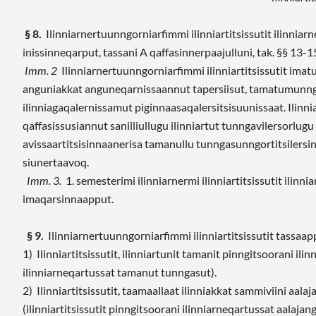
§ 8.
Ilinniarnertuunngorniarfimmi ilinniartitsissutit ilinni
inissinneqarput, tassani A qaffasinnerpaajulluni, tak. §§ 13-1
Imm. 2
Ilinniarnertuunngorniarfimmi ilinniartitsissutit imatu
anguniakkat anguneqarnissaannut tapersiisut, tamatumunnga i
ilinniagaqalernissamut piginnaasaqalersitsisuunissaat. Ilinni
qaffasissusiannut sanilliullugu ilinniartut tunngavilersorlug
avissaartitsisinnaanerisa tamanullu tunngasunngortitsilersin
siunertaavoq.
Imm. 3.
1. semesterimi ilinniarnermi ilinniartitsissutit ilinn
imaqarsinnaapput.
§ 9.
Ilinniarnertuunngorniarfimmi ilinniartitsissutit tassaap
1) Ilinniartitsissutit, ilinniartunit tamanit pinngitsoorani ili
ilinniarneqartussat tamanut tunngasut).
2) Ilinniartitsissutit, taamaallaat ilinniakkat sammiviini aal
(ilinniartitsissutit pinngitsoorani ilinniarneqartussat aalajan