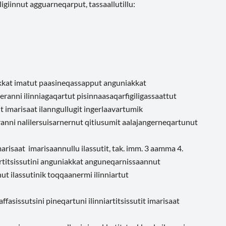
igiinnut agguarneqarput, tassaallutillu:
iakkat imatut paasineqassapput anguniakkat
eranni ilinniagaqartut pisinnaasaqarfigiligassaattut
tit imarisaat ilanngullugit ingerlaavartumik
ranni nalilersuisarnernut qitiusumit aalajangerneqartunut
isaat imarisaannullu ilassutit, tak. imm. 3 aamma 4.
artitsissutini anguniakkat anguneqarnissaannut
t ilassutinik toqqaanermi ilinniartut
asissutsini pineqartuni ilinniartitsissutit imarisaat