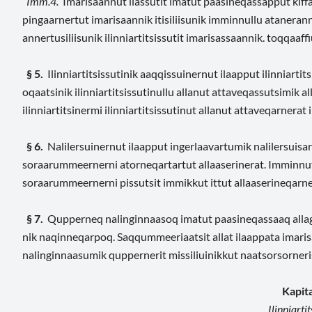
Imm.4.
Imarisaannut ilassutit imatut paasineqassapput kiffa
pingaarnertut imarisaannik itisiliisunik imminnullu ataneranni
annertusiliisunik ilinniartitsissutit imarisassaannik. toqqaaffi
§ 5.
Ilinniartitsissutinik aaqqissuinernut ilaapput ilinniartit
oqaatsinik ilinniartitsissutinullu allanut attaveqassutsimik al
ilinniartitsinermi ilinniartitsissutinut allanut attaveqarnerat 
§ 6.
Nalilersuinernut ilaapput ingerlaavartumik nalilersuisarne
soraarummeernerni atorneqartartut allaaserinerat. Imminnut 
soraarummeernerni pissutsit immikkut ittut allaaserineqar
§ 7.
Qupperneq nalinginnaasoq imatut paasineqassaaq allag
nik naqinneqarpoq. Saqqummeeriaatsit allat ilaappata imari
nalinginnaasumik quppernerit missiliuinikkut naatsorsorneri
Kapita
Ilinniartit