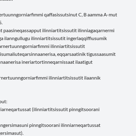
arnertuunngorniarfimmi qaffasissutsinut C, B aamma A-mut
5.
t paasineqassapput ilinniartitsissutit ilinniagaqarnermi
lanngullugu ilinniartitsissutit ingerlaqqiffiusumik
arnertuunngorniarfimmi ilinniartitsissutit
u isumaliuteqarsinnaanerisa, eqqarsaatinik tigussaasumit
naanerisa ineriartortinneqarnissaat ilaatigut
iarnertuunngorniarfimmi ilinniartitsissutit ilaannik
put:
nniarneqartussat (ilinniartitsissutit pinngitsoorani
ajangersimasuni pinngitsoorani ilinniarneqartussat
gersimasut).