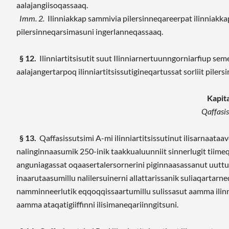
aalajangiisoqassaaq.
Imm. 2.
Ilinniakkap sammivia pilersinneqareerpat ilinniakka
pilersinneqarsimasuni ingerlanneqassaaq.
§ 12.
Ilinniartitsisutit suut Ilinniarnertuunngorniarfiup se
aalajangertarpoq ilinniartitsissutigineqartussat sorliit piler
Kapita
Qaffasis
§ 13.
Qaffasissutsimi A-mi ilinniartitsissutinut ilisarnaataav
nalinginnaasumik 250-inik taakkualuunniit sinnerlugit tiimeqar
anguniagassat oqaasertalersornerini piginnaasassanut uuttuut
inaarutaasumillu nalilersuinerni allattarissanik suliaqartarn
namminneerlutik eqqoqqissaartumillu sulissasut aamma ilinnia
aamma ataqatigiiffinni ilisimaneqariinngitsuni.