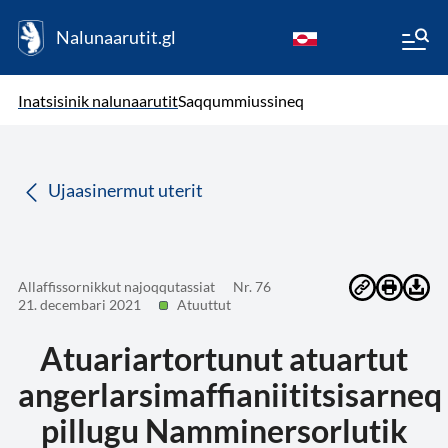
Nalunaarutit.gl
kl-GL
( Toqqagaq )
Oqaatsit toqqakkit
Inatsisinik nalunaarutit
Saqqummiussineq
da
Ujaasinermut uterit
Allaffissornikkut najoqqutassiat
Nr. 76
21. decembari 2021
Atuuttut
Atuariartortunut atuartut
angerlarsimaffianiititsisarneq
pillugu Namminersorlutik