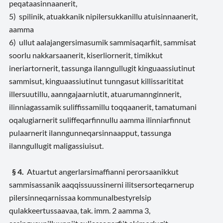
peqataasinnaanerit,
5) spilinik, atuakkanik nipilersukkanillu atuisinnaanerit,
aamma
6) ullut aalajangersimasumik sammisaqarfiit, sammisat
soorlu nakkarsaanerit, kiserliornerit, timikkut
ineriartornerit, tassunga ilanngullugit kinguaassiutinut
sammisut, kinguaassiutinut tunngasut killissarititat
illersuutillu, aanngajaarniutit, atuarumannginnerit,
ilinniagassamik suliffissamillu toqqaanerit, tamatumani
oqalugiarnerit suliffeqarfinnullu aamma ilinniarfinnut
pulaarnerit ilanngunneqarsinnaapput, tassunga
ilanngullugit maligassiuisut.
§ 4.
Atuartut angerlarsimaffianni perorsaanikkut
sammisassanik aaqqissuussinerni ilitsersorteqarnerup
pilersinneqarnissaa kommunalbestyrelsip
qulakkeertussaavaa, tak. imm. 2 aamma 3,