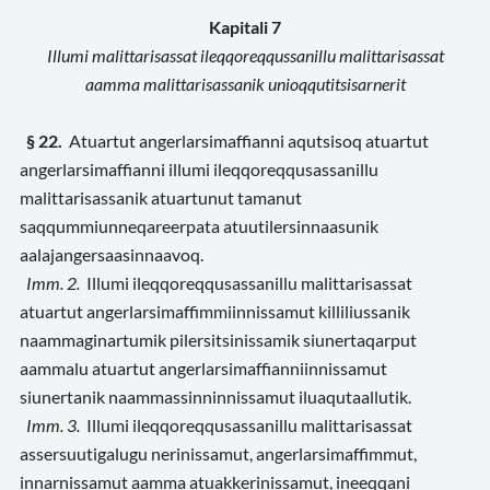
Kapitali 7
Illumi malittarisassat ileqqoreqqussanillu malittarisassat
aamma malittarisassanik unioqqutitsisarnerit
§ 22.
Atuartut angerlarsimaffianni aqutsisoq atuartut
angerlarsimaffianni illumi ileqqoreqqusassanillu
malittarisassanik atuartunut tamanut
saqqummiunneqareerpata atuutilersinnaasunik
aalajangersaasinnaavoq.
Imm. 2.
Illumi ileqqoreqqusassanillu malittarisassat
atuartut angerlarsimaffimmiinnissamut killiliussanik
naammaginartumik pilersitsinissamik siunertaqarput
aammalu atuartut angerlarsimaffianniinnissamut
siunertanik naammassinninnissamut iluaqutaallutik.
Imm. 3.
Illumi ileqqoreqqusassanillu malittarisassat
assersuutigalugu nerinissamut, angerlarsimaffimmut,
innarnissamut aamma atuakkerinissamut, ineeqqani