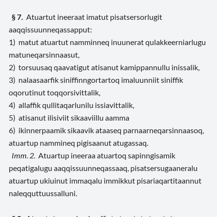
§ 7.
Atuartut ineeraat imatut pisatsersorlugit
aaqqissuunneqassapput:
1) matut atuartut namminneq inuunerat qulakkeerniarlugu
matuneqarsinnaasut,
2) torsuusaq qaavatigut atisanut kamippannullu inissalik,
3) nalaasaarfik siniffinngortartoq imaluunniit siniffik
oqorutinut toqqorsivittalik,
4) allaffik qullitaqarlunilu issiavittalik,
5) atisanut ilisiviit sikaaviillu aamma
6) ikinnerpaamik sikaavik ataaseq parnaarneqarsinnaasoq,
atuartup nammineq pigisaanut atugassaq.
Imm. 2.
Atuartup ineeraa atuartoq sapinngisamik
peqatigalugu aaqqissuunneqassaaq, pisatsersugaaneralu
atuartup ukiuinut immaqalu immikkut pisariaqartitaannut
naleqquttuussalluni.