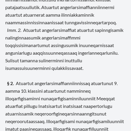
patajaatsuullutik. Atuartut angerlarsimaffianniinnermi
atuartut atuarnerat aamma ilinniakkaminnik
naammassinnissinnaanissaat tunngavissinneqartarpoq.
Imm. 2.
Atuartut angerlarsimaffiat atuartut sapinngisamik
nalinginnaasumik angerlarsimaffimmi
toqqissisimanartumut assingusumik inuuneqarnissaat
anguniarlugu aaqqissuunneqassaaq ingerlanneqarlunilu.
Sulisut tamanna sulinerminni inuttullu
isumassuisuunerminni qulakkiissavaat.
§ 2.
Atuartut angerlarsimaffianniinnissaq atuartunut 9.
aamma 10. klassini atuartunut namminneq
illoqarfigisaminni nunaqarfigisaminniluunniit Meeqqat
atuarfiat pillugu Inatsisartut inatsisaat naapertorlugu
atuarnissamik neqeroorfigineqarsinnaanngitsunut
neqeroorutaassaaq. Illoqarfigisami nunaqarfigisamiluunniit
imatut paasineqassaaq, illoqarfik nunaqarfilluunniit