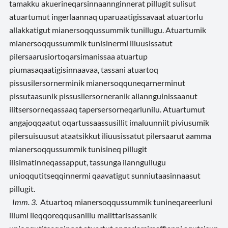
tamakku akuerineqarsinnaannginnerat pillugit sulisut
atuartumut ingerlaannaq uparuaatigissavaat atuartorlu
allakkatigut mianersoqqussummik tunillugu. Atuartumik
mianersoqqussummik tunisinermi iliuusissatut
pilersaarusiortoqarsimanissaa atuartup
piumasaqaatigisinnaavaa, tassani atuartoq
pissusilersornerminik mianersoqquneqarnerminut
pissutaasunik pissusilersorneranik allannguinissaanut
ilitsersorneqassaaq tapersersorneqarlunilu. Atuartumut
angajoqqaatut oqartussaassusillit imaluunniit piviusumik
pilersuisuusut ataatsikkut iliuusissatut pilersaarut aamma
mianersoqqussummik tunisineq pillugit
ilisimatinneqassapput, tassunga ilanngullugu
unioqqutitseqqinnermi qaavatigut sunniutaasinnaasut
pillugit.
Imm. 3.
Atuartoq mianersoqqussummik tunineqareerluni
illumi ileqqoreqqusanillu malittarisassanik