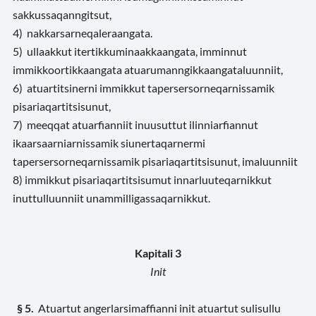
sakkussaqanngitsut,
4) nakkarsarneqaleraangata.
5) ullaakkut itertikkuminaakkaangata, imminnut
immikkoortikkaangata atuarumanngikkaangataluunniit,
6) atuartitsinerni immikkut tapersersorneqarnissamik
pisariaqartitsisunut,
7) meeqqat atuarfianniit inuusuttut ilinniarfiannut
ikaarsaarniarnissamik siunertaqarnermi
tapersersorneqarnissamik pisariaqartitsisunut, imaluunniit
8) immikkut pisariaqartitsisumut innarluuteqarnikkut
inuttulluunniit unammilligassaqarnikkut.
Kapitali 3
Init
§ 5.
Atuartut angerlarsimaffianni init atuartut sulisullu