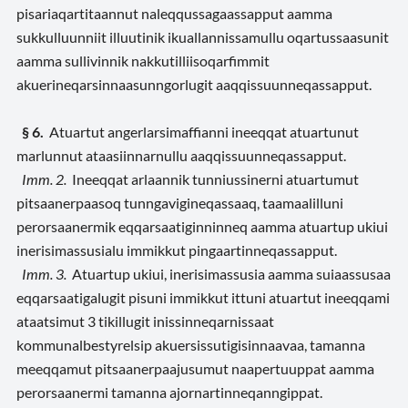
pisariaqartitaannut naleqqussagaassapput aamma
sukkulluunniit illuutinik ikuallannissamullu oqartussaasunit
aamma sullivinnik nakkutilliisoqarfimmit
akuerineqarsinnaasunngorlugit aaqqissuunneqassapput.
§ 6.
Atuartut angerlarsimaffianni ineeqqat atuartunut
marlunnut ataasiinnarnullu aaqqissuunneqassapput.
Imm. 2.
Ineeqqat arlaannik tunniussinerni atuartumut
pitsaanerpaasoq tunngavigineqassaaq, taamaalilluni
perorsaanermik eqqarsaatiginninneq aamma atuartup ukiui
inerisimassusialu immikkut pingaartinneqassapput.
Imm. 3.
Atuartup ukiui, inerisimassusia aamma suiaassusaa
eqqarsaatigalugit pisuni immikkut ittuni atuartut ineeqqami
ataatsimut 3 tikillugit inissinneqarnissaat
kommunalbestyrelsip akuersissutigisinnaavaa, tamanna
meeqqamut pitsaanerpaajusumut naapertuuppat aamma
perorsaanermi tamanna ajornartinneqanngippat.