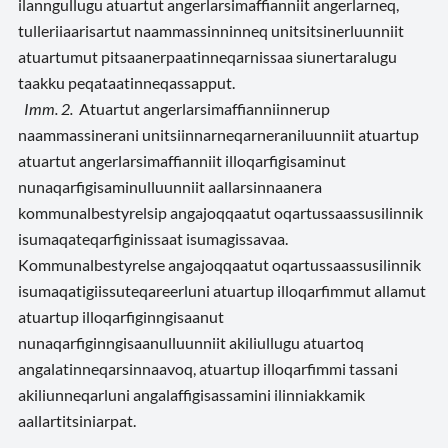
ilanngullugu atuartut angerlarsimaffianniit angerlarneq,
tulleriiaarisartut naammassinninneq unitsitsinerluunniit
atuartumut pitsaanerpaatinneqarnissaa siunertaralugu
taakku peqataatinneqassapput.
Imm. 2.
Atuartut angerlarsimaffianniinnerup
naammassinerani unitsiinnarneqarneraniluunniit atuartup
atuartut angerlarsimaffianniit illoqarfigisaminut
nunaqarfigisaminulluunniit aallarsinnaanera
kommunalbestyrelsip angajoqqaatut oqartussaassusilinnik
isumaqateqarfiginissaat isumagissavaa.
Kommunalbestyrelse angajoqqaatut oqartussaassusilinnik
isumaqatigiissuteqareerluni atuartup illoqarfimmut allamut
atuartup illoqarfiginngisaanut
nunaqarfiginngisaanulluunniit akiliullugu atuartoq
angalatinneqarsinnaavoq, atuartup illoqarfimmi tassani
akiliunneqarluni angalaffigisassamini ilinniakkamik
aallartitsiniarpat.