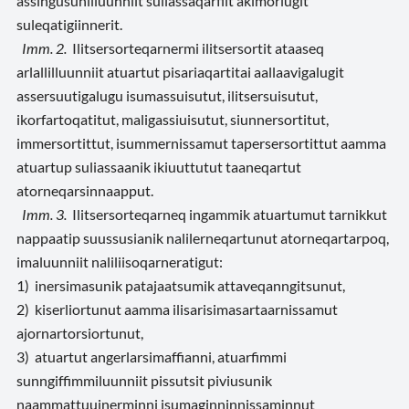
assingusunilluunniit suliassaqarfiit akimorlugit
suleqatigiinnerit.
Imm. 2.
Ilitsersorteqarnermi ilitsersortit ataaseq
arlallilluunniit atuartut pisariaqartitai aallaavigalugit
assersuutigalugu isumassuisutut, ilitsersuisutut,
ikorfartoqatitut, maligassiuisutut, siunnersortitut,
immersortittut, isummernissamut tapersersortittut aamma
atuartup suliassaanik ikiuuttutut taaneqartut
atorneqarsinnaapput.
Imm. 3.
Ilitsersorteqarneq ingammik atuartumut tarnikkut
nappaatip suussusianik nalilerneqartunut atorneqartarpoq,
imaluunniit naliliisoqarneratigut:
1) inersimasunik patajaatsumik attaveqanngitsunut,
2) kiserliortunut aamma ilisarisimasartaarnissamut
ajornartorsiortunut,
3) atuartut angerlarsimaffianni, atuarfimmi
sunngiffimmiluunniit pissutsit piviusunik
naammattuuinerminni isumaginninnissaminnut