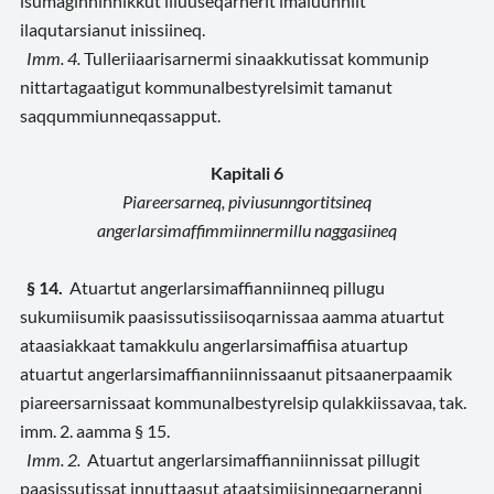
isumaginninnikkut iliuuseqarnerit imaluunniit
ilaqutarsianut inissiineq.
Imm. 4.
Tulleriiaarisarnermi sinaakkutissat kommunip
nittartagaatigut kommunalbestyrelsimit tamanut
saqqummiunneqassapput.
Kapitali 6
Piareersarneq, piviusunngortitsineq
angerlarsimaffimmiinnermillu naggasiineq
§ 14.
Atuartut angerlarsimaffianniinneq pillugu
sukumiisumik paasissutissiisoqarnissaa aamma atuartut
ataasiakkaat tamakkulu angerlarsimaffiisa atuartup
atuartut angerlarsimaffianniinnissaanut pitsaanerpaamik
piareersarnissaat kommunalbestyrelsip qulakkiissavaa, tak.
imm. 2. aamma § 15.
Imm. 2.
Atuartut angerlarsimaffianniinnissat pillugit
paasissutissat innuttaasut ataatsimiisinneqarneranni