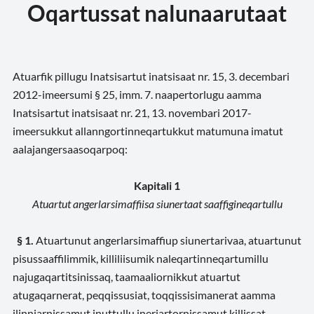
Oqartussat nalunaarutaat
Atuarfik pillugu Inatsisartut inatsisaat nr. 15, 3. decembari
2012-imeersumi § 25, imm. 7. naapertorlugu aamma
Inatsisartut inatsisaat nr. 21, 13. novembari 2017-
imeersukkut allanngortinneqartukkut matumuna imatut
aalajangersaasoqarpoq:
Kapitali 1
Atuartut angerlarsimaffiisa siunertaat saaffigineqartullu
§ 1.
Atuartunut angerlarsimaffiup siunertarivaa, atuartunut
pisussaaffilimmik, killiliisumik naleqartinneqartumillu
najugaqartitsinissaq, taamaaliornikkut atuartut
atugaqarnerat, peqqissusiat, toqqissisimanerat aamma
ilinniarnissamut inuttullu ineriartornissamut killissat