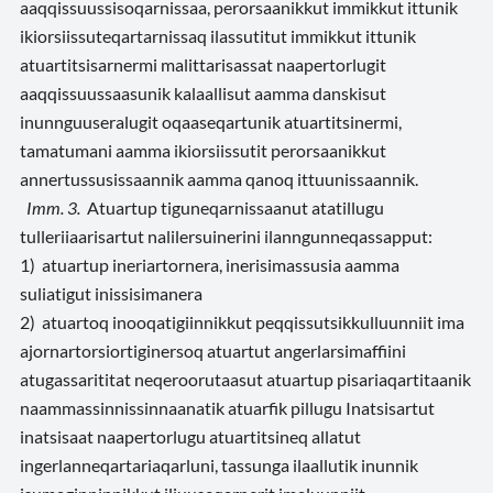
aaqqissuussisoqarnissaa, perorsaanikkut immikkut ittunik
ikiorsiissuteqartarnissaq ilassutitut immikkut ittunik
atuartitsisarnermi malittarisassat naapertorlugit
aaqqissuussaasunik kalaallisut aamma danskisut
inunnguuseralugit oqaaseqartunik atuartitsinermi,
tamatumani aamma ikiorsiissutit perorsaanikkut
annertussusissaannik aamma qanoq ittuunissaannik.
Imm. 3.
Atuartup tiguneqarnissaanut atatillugu
tulleriiaarisartut nalilersuinerini ilanngunneqassapput:
1) atuartup ineriartornera, inerisimassusia aamma
suliatigut inissisimanera
2) atuartoq inooqatigiinnikkut peqqissutsikkulluunniit ima
ajornartorsiortiginersoq atuartut angerlarsimaffiini
atugassarititat neqeroorutaasut atuartup pisariaqartitaanik
naammassinnissinnaanatik atuarfik pillugu Inatsisartut
inatsisaat naapertorlugu atuartitsineq allatut
ingerlanneqartariaqarluni, tassunga ilaallutik inunnik