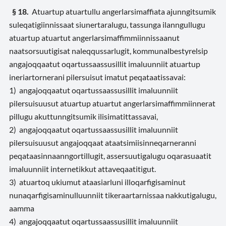
§ 18.
Atuartup atuartullu angerlarsimaffiata ajunngitsumik
suleqatigiinnissaat siunertaralugu, tassunga ilanngullugu
atuartup atuartut angerlarsimaffimmiinnissaanut
naatsorsuutigisat naleqqussarlugit, kommunalbestyrelsip
angajoqqaatut oqartussaassusillit imaluunniit atuartup
ineriartornerani pilersuisut imatut peqataatissavai:
1) angajoqqaatut oqartussaassusillit imaluunniit
pilersuisuusut atuartup atuartut angerlarsimaffimmiinnerat
pillugu akuttunngitsumik ilisimatittassavai,
2) angajoqqaatut oqartussaassusillit imaluunniit
pilersuisuusut angajoqqaat ataatsimiisinneqarneranni
peqataasinnaanngortillugit, assersuutigalugu oqarasuaatit
imaluunniit internetikkut attaveqaatitigut.
3) atuartoq ukiumut ataasiarluni illoqarfigisaminut
nunaqarfigisaminulluunniit tikeraartarnissaa nakkutigalugu,
aamma
4) angajoqqaatut oqartussaassusillit imaluunniit