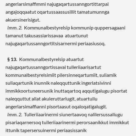
angerlarsimaffimmi najugaqartussanngortittarpai
angajoqqaatut oqartussaassusillit tamatumunnga
akuersinerisigut.
Imm. 2.
Kommunalbestyrelsip kommunip quppersagaani
tamanut takusassiarissavaa atuartunut
najugaqartussanngortitsisarnermi periaasiusoq.
§ 13.
Kommunalbestyrelsip atuartut
najugaqartussanngortissavai tulleriiaarisartut
kommunalbestyrelsimiit pilersinneqartumiit, suliamik
suliaqartunik inunnik naleqquttunik ingerlatsivinni
immikkoortuneersunik inuttaqartoq aqqutigalugu pisortat
naleqquttut allat akuleruttarlugit, atuartullu
angerlarsimaffianni pisortaasut oqaloqatigalugit.
Imm. 2.
Tulleriiaarinermi siunertaavoq nalilersussallugu
pisariaqarnersoq tulleriiaarinermi perorsaanikkut immikkut
ittunik tapersersuinermi periaasissanik