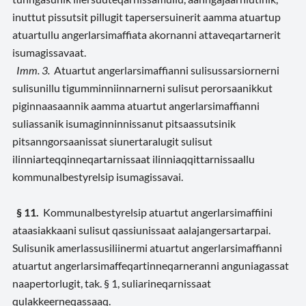
inuttut pissutsit pillugit tapersersuinerit aamma atuartup
atuartullu angerlarsimaffiata akornanni attaveqartarnerit
isumagissavaat.
Imm. 3.
Atuartut angerlarsimaffianni sulisussarsiornerni
sulisunillu tigumminniinnarnerni sulisut perorsaanikkut
piginnaasaannik aamma atuartut angerlarsimaffianni
suliassanik isumaginninnissanut pitsaassutsinik
pitsanngorsaanissat siunertaralugit sulisut
ilinniarteqqinneqartarnissaat ilinniaqqittarnissaallu
kommunalbestyrelsip isumagissavai.
§ 11.
Kommunalbestyrelsip atuartut angerlarsimaffiini
ataasiakkaani sulisut qassiunissaat aalajangersartarpai.
Sulisunik amerlassusiliinermi atuartut angerlarsimaffianni
atuartut angerlarsimaffeqartinneqarneranni anguniagassat
naapertorlugit, tak. § 1, suliarineqarnissaat
qulakkeerneqassaaq.