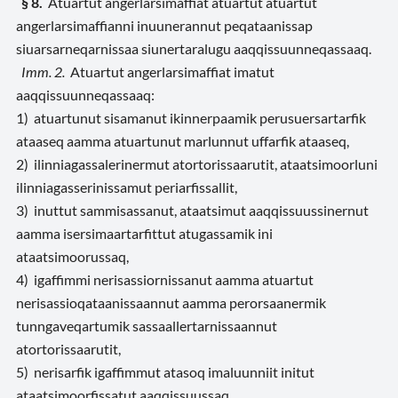
§ 8.
Atuartut angerlarsimaffiat atuartut atuartut
angerlarsimaffianni inuunerannut peqataanissap
siuarsarneqarnissaa siunertaralugu aaqqissuunneqassaaq.
Imm. 2.
Atuartut angerlarsimaffiat imatut
aaqqissuunneqassaaq:
1) atuartunut sisamanut ikinnerpaamik perusuersartarfik
ataaseq aamma atuartunut marlunnut uffarfik ataaseq,
2) ilinniagassalerinermut atortorissaarutit, ataatsimoorluni
ilinniagasserinissamut periarfissallit,
3) inuttut sammisassanut, ataatsimut aaqqissuussinernut
aamma isersimaartarfittut atugassamik ini
ataatsimoorussaq,
4) igaffimmi nerisassiornissanut aamma atuartut
nerisassioqataanissaannut aamma perorsaanermik
tunngaveqartumik sassaallertarnissaannut
atortorissaarutit,
5) nerisarfik igaffimmut atasoq imaluunniit initut
ataatsimoorfissatut aaqqissuussaq,