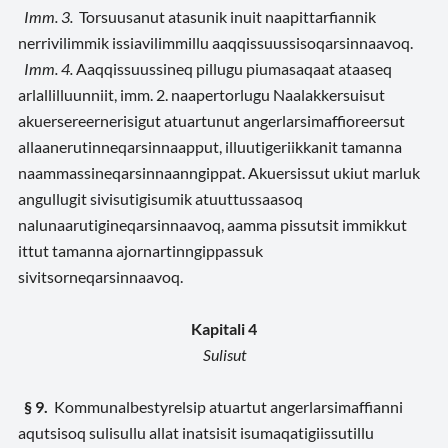
Imm. 3.
Torsuusanut atasunik inuit naapittarfiannik
nerrivilimmik issiavilimmillu aaqqissuussisoqarsinnaavoq.
Imm. 4.
Aaqqissuussineq pillugu piumasaqaat ataaseq
arlallilluunniit, imm. 2. naapertorlugu Naalakkersuisut
akuersereernerisigut atuartunut angerlarsimaffioreersut
allaanerutinneqarsinnaapput, illuutigeriikkanit tamanna
naammassineqarsinnaanngippat. Akuersissut ukiut marluk
angullugit sivisutigisumik atuuttussaasoq
nalunaarutigineqarsinnaavoq, aamma pissutsit immikkut
ittut tamanna ajornartinngippassuk
sivitsorneqarsinnaavoq.
Kapitali 4
Sulisut
§ 9.
Kommunalbestyrelsip atuartut angerlarsimaffianni
aqutsisoq sulisullu allat inatsisit isumaqatigiissutillu