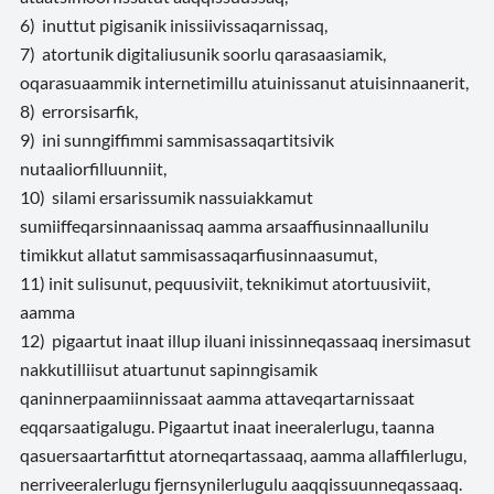
6) inuttut pigisanik inissiivissaqarnissaq,
7) atortunik digitaliusunik soorlu qarasaasiamik,
oqarasuaammik internetimillu atuinissanut atuisinnaanerit,
8) errorsisarfik,
9) ini sunngiffimmi sammisassaqartitsivik
nutaaliorfilluunniit,
10) silami ersarissumik nassuiakkamut
sumiiffeqarsinnaanissaq aamma arsaaffiusinnaallunilu
timikkut allatut sammisassaqarfiusinnaasumut,
11) init sulisunut, pequusiviit, teknikimut atortuusiviit,
aamma
12) pigaartut inaat illup iluani inissinneqassaaq inersimasut
nakkutilliisut atuartunut sapinngisamik
qaninnerpaamiinnissaat aamma attaveqartarnissaat
eqqarsaatigalugu. Pigaartut inaat ineeralerlugu, taanna
qasuersaartarfittut atorneqartassaaq, aamma allaffilerlugu,
nerriveeralerlugu fjernsynilerlugulu aaqqissuunneqassaaq.