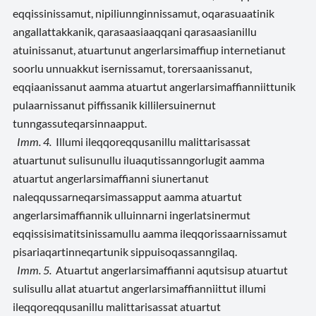
eqqissinissamut, nipiliunnginnissamut, oqarasuaatinik
angallattakkanik, qarasaasiaaqqani qarasaasianillu
atuinissanut, atuartunut angerlarsimaffiup internetianut
soorlu unnuakkut isernissamut, torersaanissanut,
eqqiaanissanut aamma atuartut angerlarsimaffianniittunik
pulaarnissanut piffissanik killilersuinernut
tunngassuteqarsinnaapput.
Imm. 4.
Illumi ileqqoreqqusanillu malittarisassat
atuartunut sulisunullu iluaqutissanngorlugit aamma
atuartut angerlarsimaffianni siunertanut
naleqqussarneqarsimassapput aamma atuartut
angerlarsimaffiannik ulluinnarni ingerlatsinermut
eqqissisimatitsinissamullu aamma ileqqorissaarnissamut
pisariaqartinneqartunik sippuisoqassanngilaq.
Imm. 5.
Atuartut angerlarsimaffianni aqutsisup atuartut
sulisullu allat atuartut angerlarsimaffianniittut illumi
ileqqoreqqusanillu malittarisassat atuartut