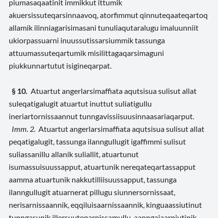
piumasaqaatinit immikkut ittumik
akuersissuteqarsinnaavoq, atorfimmut qinnuteqaateqartoq
allamik ilinniagarisimasani tunuliaqutaralugu imaluunniit
ukiorpassuarni inuussutissarsiummik tassunga
attuumassuteqartumik misilittagaqarsimaguni
piukkunnartutut isigineqarpat.
§ 10
.
Atuartut angerlarsimaffiata aqutsisua sulisut allat
suleqatigalugit atuartut inuttut suliatigullu
ineriartornissaannut tunngavissiisuusinnaasariaqarput.
Imm. 2.
Atuartut angerlarsimaffiata aqutsisua sulisut allat
peqatigalugit, tassunga ilanngullugit igaffimmi sulisut
suliassanillu allanik suliallit, atuartunut
isumassuisuussapput, atuartunik nereqateqartassapput
aamma atuartunik nakkutilliisuussapput, tassunga
ilanngullugit atuarnerat pillugu siunnersornissaat,
nerisarnissaannik, eqqiluisaarnissaannik, kinguaassiutinut
tunngasunik illersuuteqarnissamullu, aanngajaarniutinik,