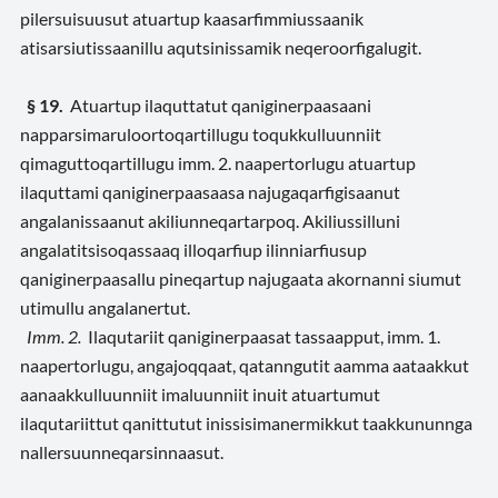
pilersuisuusut atuartup kaasarfimmiussaanik
atisarsiutissaanillu aqutsinissamik neqeroorfigalugit.
§ 19.
Atuartup ilaquttatut qaniginerpaasaani
napparsimaruloortoqartillugu toqukkulluunniit
qimaguttoqartillugu imm. 2. naapertorlugu atuartup
ilaquttami qaniginerpaasaasa najugaqarfigisaanut
angalanissaanut akiliunneqartarpoq. Akiliussilluni
angalatitsisoqassaaq illoqarfiup ilinniarfiusup
qaniginerpaasallu pineqartup najugaata akornanni siumut
utimullu angalanertut.
Imm. 2.
Ilaqutariit qaniginerpaasat tassaapput, imm. 1.
naapertorlugu, angajoqqaat, qatanngutit aamma aataakkut
aanaakkulluunniit imaluunniit inuit atuartumut
ilaqutariittut qanittutut inissisimanermikkut taakkununnga
nallersuunneqarsinnaasut.