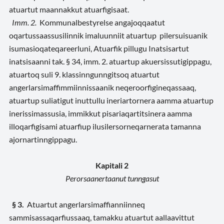
atuartut maannakkut atuarfigisaat.
Imm. 2.
Kommunalbestyrelse angajoqqaatut
oqartussaassusilinnik imaluunniit atuartup pilersuisuanik
isumasioqateqareerluni, Atuarfik pillugu Inatsisartut
inatsisaanni tak. § 34, imm. 2. atuartup akuersissutigippagu,
atuartoq suli 9. klassinngunngitsoq atuartut
angerlarsimaffimmiinnissaanik neqeroorfigineqassaaq,
atuartup suliatigut inuttullu ineriartornera aamma atuartup
inerissimassusia, immikkut pisariaqartitsinera aamma
illoqarfigisami atuarfiup ilusilersorneqarnerata tamanna
ajornartinngippagu.
Kapitali 2
Perorsaanertaanut tunngasut
§ 3.
Atuartut angerlarsimaffianniinneq
sammisassaqarfiussaaq, tamakku atuartut aallaavittut