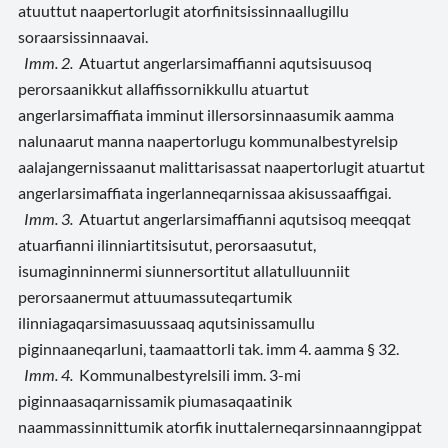
atuuttut naapertorlugit atorfinitsissinnaallugillu
soraarsissinnaavai.
Imm. 2.
Atuartut angerlarsimaffianni aqutsisuusoq
perorsaanikkut allaffissornikkullu atuartut
angerlarsimaffiata imminut illersorsinnaasumik aamma
nalunaarut manna naapertorlugu kommunalbestyrelsip
aalajangernissaanut malittarisassat naapertorlugit atuartut
angerlarsimaffiata ingerlanneqarnissaa akisussaaffigai.
Imm. 3.
Atuartut angerlarsimaffianni aqutsisoq meeqqat
atuarfianni ilinniartitsisutut, perorsaasutut,
isumaginninnermi siunnersortitut allatulluunniit
perorsaanermut attuumassuteqartumik
ilinniagaqarsimasuussaaq aqutsinissamullu
piginnaaneqarluni, taamaattorli tak. imm 4. aamma § 32.
Imm. 4.
Kommunalbestyrelsili imm. 3-mi
piginnaasaqarnissamik piumasaqaatinik
naammassinnittumik atorfik inuttalerneqarsinnaanngippat