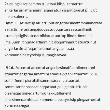
2) aningaasat aamma suliassat kiisalu atuartut
angerlarsimaffianniinnissami atugassarititaasut pillugit
ilitsersuinerit.
Imm. 3.
Atuartup atuartunut angerlarsimaffimmiinnerata
aallartinnerani angajoqqaatut oqartussaassusilinnik
isumaqatigiissuteqarnikkut atuartup illoqarfimminit
imaluunniit nunaqarfimminit illoqarfimmut atuartunut
angerlarsimaffeqarfiusumut angalanissaa
kommunalbestyrelsip isumagissavaa.
§ 16.
Atuartut atuartut angerlarsimaffianniinneranni
atuartut angerlarsimaffiini ataasiakkaani atuartut ukiui,
sumiiffimmi pissutsit sammisassallu atuartut
sammisarsinnaasaat eqqarsaatigalugit atuartunik
pisariaqartinneqartumik nakkutilliinerit
pilersinneqarnissaat kommunalbestyrelsip pingaarnertut
akisussaaffigai.