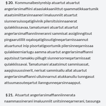
§ 20.
Kommunalbestyrelsip atuartut atuartut
angerlarsimaffiini ataasiakkaaniittut qaammatikkaartumik
ataatsimiittarsinnaaneri imaluunniit atuartut
siunnersuisoqatigiivinik pilersitsisinnaanerat
qulakkiissavaa, tamatumani atuartut atuartut
angerlarsimaffianniinneranni sammisat assigiinngitsut
pingaarutillit oqaloqatigiissutigineqartarnissaannut
atuartunut inip pisortatigoortumik pilersinneqarnissaa
qulakkeerniarlugu aamma atuartut angerlarsimaffianni
aqutsisut tamakku pillugit siunnersorneqartarnissaat
qulakkiissavai. Tamatumani ataatsimut sammisassat,
aaqqissuussinerit, nerisat sammisallu allat atuartut
angerlarsimaffianni ulluinnarnut atukkanullu tunngasut
attuumassuteqartut ilanngunneqarsinnaapput.
§ 21.
Atuartut angerlarsimaffianniinnerata
naammassinerani imaluunniit unitsinneqarnerani, tassunga