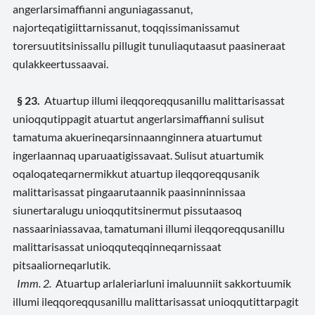
angerlarsimaffianni anguniagassanut,
najorteqatigiittarnissanut, toqqissimanissamut
torersuutitsinissallu pillugit tunuliaqutaasut paasineraat
qulakkeertussaavai.
§ 23.
Atuartup illumi ileqqoreqqusanillu malittarisassat
unioqqutippagit atuartut angerlarsimaffianni sulisut
tamatuma akuerineqarsinnaannginnera atuartumut
ingerlaannaq uparuaatigissavaat. Sulisut atuartumik
oqaloqateqarnermikkut atuartup ileqqoreqqusanik
malittarisassat pingaarutaannik paasinninnissaa
siunertaralugu unioqqutitsinermut pissutaasoq
nassaariniassavaa, tamatumani illumi ileqqoreqqusanillu
malittarisassat unioqquteqqinneqarnissaat
pitsaaliorneqarlutik.
Imm. 2.
Atuartup arlaleriarluni imaluunniit sakkortuumik
illumi ileqqoreqqusanillu malittarisassat unioqqutittarpagit