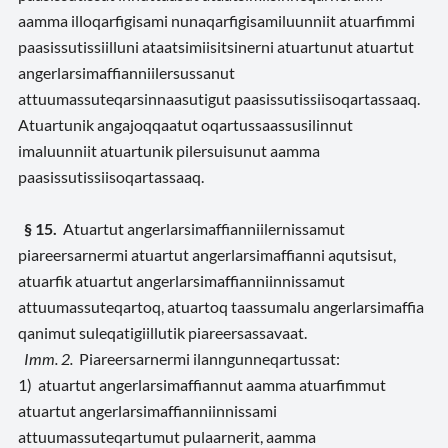
aamma illoqarfigisami nunaqarfigisamiluunniit atuarfimmi
paasissutissiilluni ataatsimiisitsinerni atuartunut atuartut
angerlarsimaffianniilersussanut
attuumassuteqarsinnaasutigut paasissutissiisoqartassaaq.
Atuartunik angajoqqaatut oqartussaassusilinnut
imaluunniit atuartunik pilersuisunut aamma
paasissutissiisoqartassaaq.
§ 15.
Atuartut angerlarsimaffianniilernissamut
piareersarnermi atuartut angerlarsimaffianni aqutsisut,
atuarfik atuartut angerlarsimaffianniinnissamut
attuumassuteqartoq, atuartoq taassumalu angerlarsimaffia
qanimut suleqatigiillutik piareersassavaat.
Imm. 2.
Piareersarnermi ilanngunneqartussat:
1) atuartut angerlarsimaffiannut aamma atuarfimmut
atuartut angerlarsimaffianniinnissami
attuumassuteqartumut pulaarnerit, aamma