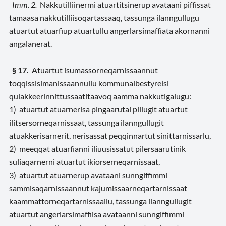
Imm. 2.
Nakkutilliinermi atuartitsinerup avataani piffissat
tamaasa nakkutilliisoqartassaaq, tassunga ilanngullugu
atuartut atuarfiup atuartullu angerlarsimaffiata akornanni
angalanerat.
§ 17.
Atuartut isumassorneqarnissaannut
toqqissisimanissaannullu kommunalbestyrelsi
qulakkeerinnittussaatitaavoq aamma nakkutigalugu:
1) atuartut atuarnerisa pingaarutai pillugit atuartut
ilitsersorneqarnissaat, tassunga ilanngullugit
atuakkerisarnerit, nerisassat peqqinnartut sinittarnissarlu,
2) meeqqat atuarfianni iliuusissatut pilersaarutinik
suliaqarnerni atuartut ikiorserneqarnissaat,
3) atuartut atuarnerup avataani sunngiffimmi
sammisaqarnissaannut kajumissaarneqartarnissaat
kaammattorneqartarnissaallu, tassunga ilanngullugit
atuartut angerlarsimaffiisa avataanni sunngiffimmi