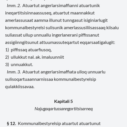
Imm. 2.
Atuartut angerlarsimaffianni atuartunik
ineqartitsisinnaassuseq, atuartut maannakkut
amerlassusaat aamma illunut tunngasut isiginiarlugit
kommunalbestyrelsi sulisunik amerlassusiliisassaaq kiisalu
suliassat ullup unnuallu ingerlanerani piffissanut
assigiinngitsunut attuumassuteqartut eqqarsaatigalugit:
1) piffissaq atuarfiusoq,
2) ullukkut nal. ak. imaluunniit
3) unnuakkut.
Imm. 3.
Atuartut angerlarsimaffiata ulloq unnuarlu
sulisoqartuaannarnissaa kommunalbestyrelsip
qulakkiissavaa.
Kapitali 5
Najugaqartussanngortitsisarneq
§ 12.
Kommunalbestyrelsip atuartut atuartunut