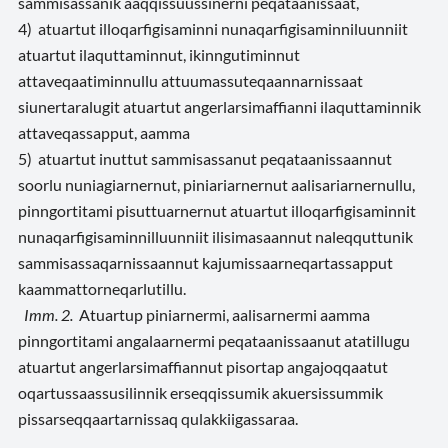
sammisassanik aaqqissuussinerni peqataanissaat,
4) atuartut illoqarfigisaminni nunaqarfigisaminniluunniit
atuartut ilaquttaminnut, ikinngutiminnut
attaveqaatiminnullu attuumassuteqaannarnissaat
siunertaralugit atuartut angerlarsimaffianni ilaquttaminnik
attaveqassapput, aamma
5) atuartut inuttut sammisassanut peqataanissaannut
soorlu nuniagiarnernut, piniariarnernut aalisariarnernullu,
pinngortitami pisuttuarnernut atuartut illoqarfigisaminnit
nunaqarfigisaminnilluunniit ilisimasaannut naleqquttunik
sammisassaqarnissaannut kajumissaarneqartassapput
kaammattorneqarlutillu.
Imm. 2.
Atuartup piniarnermi, aalisarnermi aamma
pinngortitami angalaarnermi peqataanissaanut atatillugu
atuartut angerlarsimaffiannut pisortap angajoqqaatut
oqartussaassusilinnik erseqqissumik akuersissummik
pissarseqqaartarnissaq qulakkiigassaraa.