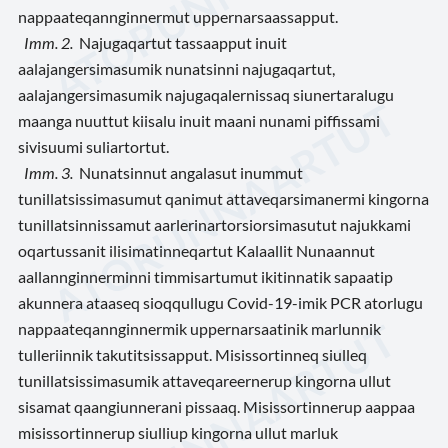
nappaateqannginnermut uppernarsaassapput.
Imm. 2.
Najugaqartut tassaapput inuit
aalajangersimasumik nunatsinni najugaqartut,
aalajangersimasumik najugaqalernissaq siunertaralugu
maanga nuuttut kiisalu inuit maani nunami piffissami
sivisuumi suliartortut.
Imm. 3.
Nunatsinnut angalasut inummut
tunillatsissimasumut qanimut attaveqarsimanermi kingorna
tunillatsinnissamut aarlerinartorsiorsimasutut najukkami
oqartussanit ilisimatinneqartut Kalaallit Nunaannut
aallannginnerminni timmisartumut ikitinnatik sapaatip
akunnera ataaseq sioqqullugu Covid-19-imik PCR atorlugu
nappaateqannginnermik uppernarsaatinik marlunnik
tulleriinnik takutitsissapput. Misissortinneq siulleq
tunillatsissimasumik attaveqareernerup kingorna ullut
sisamat qaangiunnerani pissaaq. Misissortinnerup aappaa
misissortinnerup siulliup kingorna ullut marluk