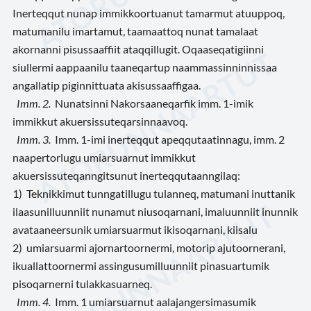
Inerteqqut nunap immikkoortuanut tamarmut atuuppoq,
matumanilu imartamut, taamaattoq nunat tamalaat
akornanni pisussaaffiit ataqqillugit. Oqaaseqatigiinni
siullermi aappaanilu taaneqartup naammassinninnissaa
angallatip piginnittuata akisussaaffigaa.
Imm. 2.
Nunatsinni Nakorsaaneqarfik imm. 1-imik
immikkut akuersissuteqarsinnaavoq.
Imm. 3.
Imm. 1-imi inerteqqut apeqqutaatinnagu, imm. 2
naapertorlugu umiarsuarnut immikkut
akuersissuteqanngitsunut inerteqqutaanngilaq:
1) Teknikkimut tunngatillugu tulanneq, matumani inuttanik
ilaasunilluunniit nunamut niusoqarnani, imaluunniit inunnik
avataaneersunik umiarsuarmut ikisoqarnani, kiisalu
2) umiarsuarmi ajornartoornermi, motorip ajutoornerani,
ikuallattoornermi assingusumilluunniit pinasuartumik
pisoqarnerni tulakkasuarneq.
Imm. 4.
Imm. 1 umiarsuarnut aalajangersimasumik