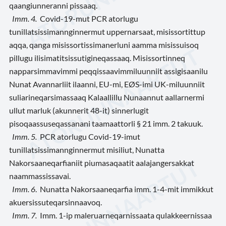
qaangiunneranni pissaaq.
Imm. 4.
Covid-19-mut PCR atorlugu
tunillatsissimannginnermut uppernarsaat, misissortittup
aqqa, qanga misissortissimanerluni aamma misissuisoq
pillugu ilisimatitsissutigineqassaaq. Misissortinneq
napparsimmavimmi peqqissaavimmiluunniit assigisaanilu
Nunat Avannarliit ilaanni, EU-mi, EØS-imi UK-miluunniit
suliarineqarsimassaaq Kalaallillu Nunaannut aallarnermi
ullut marluk (akunnerit 48-it) sinnerlugit
pisoqaassuseqassanani taamaattorli § 21 imm. 2 takuuk.
Imm. 5.
PCR atorlugu Covid-19-imut
tunillatsissimannginnermut misiliut, Nunatta
Nakorsaaneqarfianiit piumasaqaatit aalajangersakkat
naammassissavai.
Imm. 6
. Nunatta Nakorsaaneqarfia imm. 1-4-mit immikkut
akuersissuteqarsinnaavoq.
Imm. 7.
Imm. 1-ip maleruarneqarnissaata qulakkeernissaa