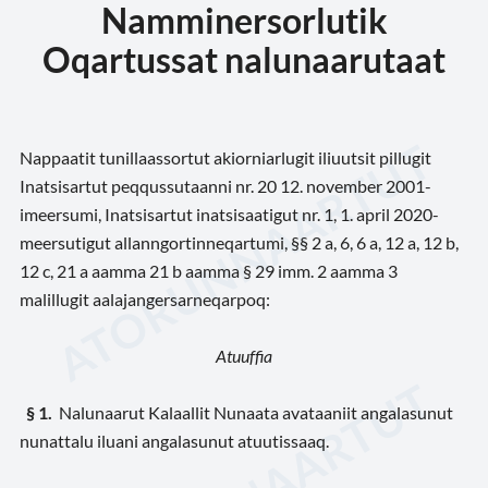
Namminersorlutik
Oqartussat nalunaarutaat
Nappaatit tunillaassortut akiorniarlugit iliuutsit pillugit
Inatsisartut peqqussutaanni nr. 20 12. november 2001-
imeersumi, Inatsisartut inatsisaatigut nr. 1, 1. april 2020-
meersutigut allanngortinneqartumi, §§ 2 a, 6, 6 a, 12 a, 12 b,
12 c, 21 a aamma 21 b aamma § 29 imm. 2 aamma 3
malillugit aalajangersarneqarpoq:
Atuuffia
§ 1.
Nalunaarut Kalaallit Nunaata avataaniit angalasunut
nunattalu iluani angalasunut atuutissaaq.