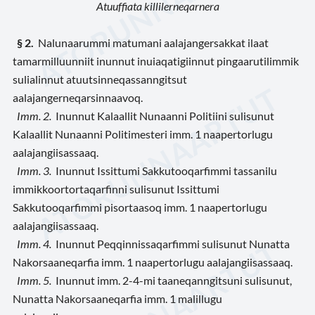
Atuuffiata killilerneqarnera
§ 2.
Nalunaarummi matumani aalajangersakkat ilaat
tamarmilluunniit inunnut inuiaqatigiinnut pingaarutilimmik
sulialinnut atuutsinneqassanngitsut
aalajangerneqarsinnaavoq.
Imm. 2.
Inunnut Kalaallit Nunaanni Politiini sulisunut
Kalaallit Nunaanni Politimesteri imm. 1 naapertorlugu
aalajangiisassaaq.
Imm. 3.
Inunnut Issittumi Sakkutooqarfimmi tassanilu
immikkoortortaqarfinni sulisunut Issittumi
Sakkutooqarfimmi pisortaasoq imm. 1 naapertorlugu
aalajangiisassaaq.
Imm. 4.
Inunnut Peqqinnissaqarfimmi sulisunut Nunatta
Nakorsaaneqarfia imm. 1 naapertorlugu aalajangiisassaaq.
Imm. 5.
Inunnut imm. 2-4-mi taaneqanngitsuni sulisunut,
Nunatta Nakorsaaneqarfia imm. 1 malillugu