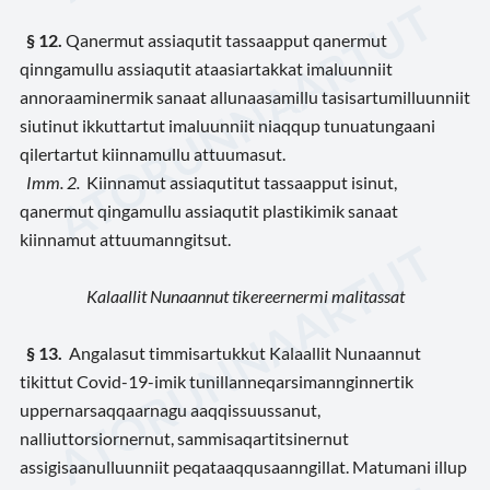
§ 12.
Qanermut assiaqutit tassaapput qanermut
qinngamullu assiaqutit ataasiartakkat imaluunniit
annoraaminermik sanaat allunaasamillu tasisartumilluunniit
siutinut ikkuttartut imaluunniit niaqqup tunuatungaani
qilertartut kiinnamullu attuumasut.
Imm. 2.
Kiinnamut assiaqutitut tassaapput isinut,
qanermut qingamullu assiaqutit plastikimik sanaat
kiinnamut attuumanngitsut.
Kalaallit Nunaannut tikereernermi malitassat
§ 13.
Angalasut timmisartukkut Kalaallit Nunaannut
tikittut Covid-19-imik tunillanneqarsimannginnertik
uppernarsaqqaarnagu aaqqissuussanut,
nalliuttorsiornernut, sammisaqartitsinernut
assigisaanulluunniit peqataaqqusaanngillat. Matumani illup