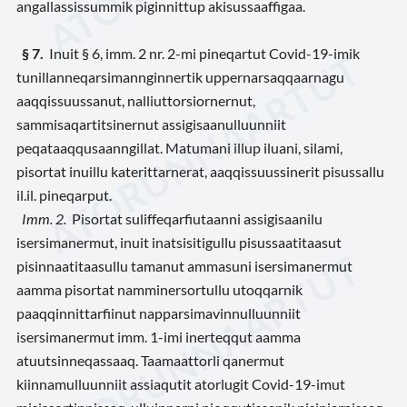
angallassissummik piginnittup akisussaaffigaa.
§ 7.
Inuit § 6, imm. 2 nr. 2-mi pineqartut Covid-19-imik
tunillanneqarsimannginnertik uppernarsaqqaarnagu
aaqqissuussanut, nalliuttorsiornernut,
sammisaqartitsinernut assigisaanulluunniit
peqataaqqusaanngillat. Matumani illup iluani, silami,
pisortat inuillu katerittarnerat, aaqqissuussinerit pisussallu
il.il. pineqarput.
Imm. 2.
Pisortat suliffeqarfiutaanni assigisaanilu
isersimanermut, inuit inatsisitigullu pisussaatitaasut
pisinnaatitaasullu tamanut ammasuni isersimanermut
aamma pisortat namminersortullu utoqqarnik
paaqqinnittarfiinut napparsimavinnulluunniit
isersimanermut imm. 1-imi inerteqqut aamma
atuutsinneqassaaq. Taamaattorli qanermut
kiinnamulluunniit assiaqutit atorlugit Covid-19-imut