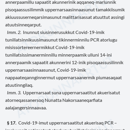
annerpaamillu sapaatit akunnerinik aqqaneq-marlunnik
pisoqaassusilimmik uppernarsaasinnaasunut tamakkiisumik
akiuussuserneqarsimasunut malittarisassat atuuttut assingi
atuutsinneqarput.
Imm. 2.
Inunnut siusinnerusukkut Covid-19-imik
tunillatsinnikuusimasunut tikinnerminnilu PCR atorlugu
misissortereernermikkut Covid-19-imik
tunillatsissimanerminnillu minnerpaamik ulluni 14-ini
annerpaamik sapaatit akunnerini 12-inik pisoqaassusilinnik
uppernarsaasinnaasunut, Covid-19-imik
nappaateqannginnermut uppernarsaanermik piumasaqaat
atuutinngilaq.
Imm. 3.
Uppernarsaat suna uppernarsaatitut akuerisatut
atorneqassanersoq Nunatta Nakorsaaneqarfiata
aalajangersinnaavaa.
§ 17.
Covid-19-imut uppernarsaatitut akuerisaq PCR –