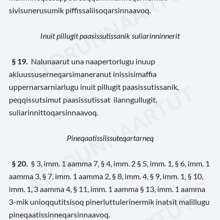
sivisunerusumik piffissaliisoqarsinnaavoq.
Inuit pillugit paasissutissanik suliarinninnerit
§ 19.
Nalunaarut una naapertorlugu inuup
akiuussuserneqarsimaneranut inissisimaffia
uppernarsarniarlugu inuit pillugit paasissutissanik,
peqqissutsimut paasissutissat ilanngullugit,
suliarinnittoqarsinnaavoq.
Pineqaatissiissuteqartarneq
§ 20.
§ 3, imm. 1 aamma 7, § 4, imm. 2 § 5, imm. 1, § 6, imm. 1
aamma 3, § 7, imm. 1 aamma 2, § 8, imm. 4, § 9, imm. 1, § 10,
imm. 1, 3 aamma 4, § 11, imm. 1 aamma § 13, imm. 1 aamma
3-mik unioqqutitsisoq pinerluttulerinermik inatsit malillugu
pineqaatissinneqarsinnaavoq.