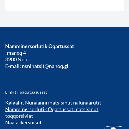
Namminersorlutik Oqartussat
Imaneq 4
3900 Nuuk
E-mail: nsninatsit@nanoq.gl
Linkit iluaqutaasussat
Kalaallit Nunaanni inatsisinut nalunaarutit
Namminersorlutik Oqartussat inatsisinut
toqqorsiviat
Naalakkersuisut