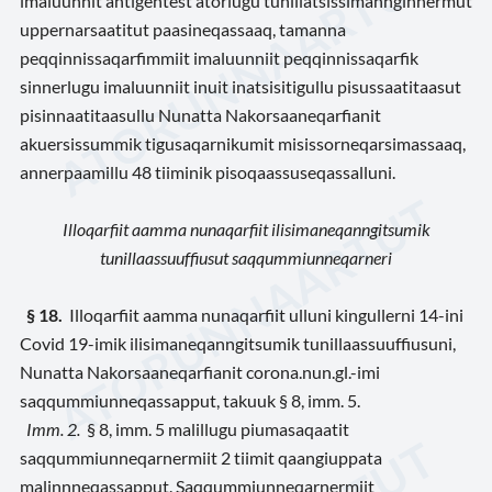
imaluunnit antigentest atorlugu tunillatsissimannginnermut
uppernarsaatitut paasineqassaaq, tamanna
peqqinnissaqarfimmiit imaluunniit peqqinnissaqarfik
sinnerlugu imaluunniit inuit inatsisitigullu pisussaatitaasut
pisinnaatitaasullu Nunatta Nakorsaaneqarfianit
akuersissummik tigusaqarnikumit misissorneqarsimassaaq,
annerpaamillu 48 tiiminik pisoqaassuseqassalluni.
Illoqarfiit aamma nunaqarfiit ilisimaneqanngitsumik
tunillaassuuffiusut saqqummiunneqarneri
§ 18.
Illoqarfiit aamma nunaqarfiit ulluni kingullerni 14-ini
Covid 19-imik ilisimaneqanngitsumik tunillaassuuffiusuni,
Nunatta Nakorsaaneqarfianit corona.nun.gl.-imi
saqqummiunneqassapput, takuuk § 8, imm. 5.
Imm. 2.
§ 8, imm. 5 malillugu piumasaqaatit
saqqummiunneqarnermiit 2 tiimit qaangiuppata
malinnneqassapput. Saqqummiunneqarnermiit