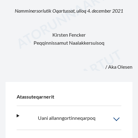
Namminersorlutik Oqartussat, ulloq 4. december 2021
Kirsten Fencker
Peqqinnissamut Naalakkersuisoq
/ Aka Olesen
Atassuteqarnerit
Uani allanngortinneqarpoq