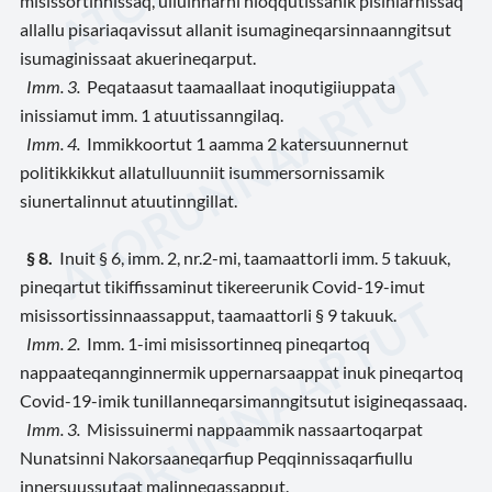
misissortinnissaq, ulluinnarni nioqqutissanik pisiniarnissaq
allallu pisariaqavissut allanit isumagineqarsinnaanngitsut
isumaginissaat akuerineqarput.
Imm. 3.
Peqataasut taamaallaat inoqutigiiuppata
inissiamut imm. 1 atuutissanngilaq.
Imm. 4.
Immikkoortut 1 aamma 2 katersuunnernut
politikkikkut allatulluunniit isummersornissamik
siunertalinnut atuutinngillat.
§ 8.
Inuit § 6, imm. 2, nr.2-mi, taamaattorli imm. 5 takuuk,
pineqartut tikiffissaminut tikereerunik Covid-19-imut
misissortissinnaassapput, taamaattorli § 9 takuuk.
Imm. 2.
Imm. 1-imi misissortinneq pineqartoq
nappaateqannginnermik uppernarsaappat inuk pineqartoq
Covid-19-imik tunillanneqarsimanngitsutut isigineqassaaq.
Imm. 3.
Misissuinermi nappaammik nassaartoqarpat
Nunatsinni Nakorsaaneqarfiup Peqqinnissaqarfiullu
innersuussutaat malinneqassapput.