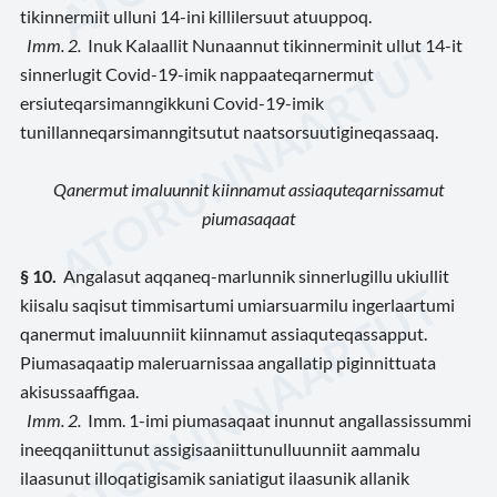
tikinnermiit ulluni 14-ini killilersuut atuuppoq.
Imm. 2.
Inuk Kalaallit Nunaannut tikinnerminit ullut 14-it
sinnerlugit Covid-19-imik nappaateqarnermut
ersiuteqarsimanngikkuni Covid-19-imik
tunillanneqarsimanngitsutut naatsorsuutigineqassaaq.
Qanermut imaluunnit kiinnamut assiaquteqarnissamut
piumasaqaat
§ 10.
Angalasut aqqaneq-marlunnik sinnerlugillu ukiullit
kiisalu saqisut timmisartumi umiarsuarmilu ingerlaartumi
qanermut imaluunniit kiinnamut assiaquteqassapput.
Piumasaqaatip maleruarnissaa angallatip piginnittuata
akisussaaffigaa.
Imm. 2.
Imm. 1-imi piumasaqaat inunnut angallassissummi
ineeqqaniittunut assigisaaniittunulluunniit aammalu
ilaasunut illoqatigisamik saniatigut ilaasunik allanik