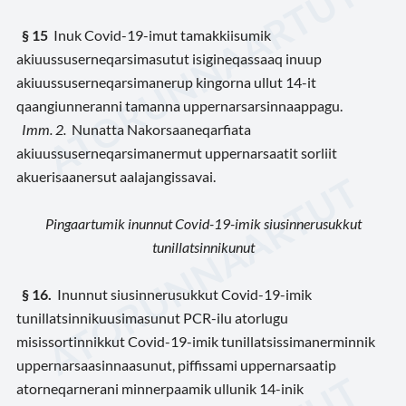
§ 15
Inuk Covid-19-imut tamakkiisumik
akiuussuserneqarsimasutut isigineqassaaq inuup
akiuussuserneqarsimanerup kingorna ullut 14-it
qaangiunneranni tamanna uppernarsarsinnaappagu.
Imm. 2.
Nunatta Nakorsaaneqarfiata
akiuussuserneqarsimanermut uppernarsaatit sorliit
akuerisaanersut aalajangissavai.
Pingaartumik inunnut Covid-19-imik siusinnerusukkut
tunillatsinnikunut
§ 16.
Inunnut siusinnerusukkut Covid-19-imik
tunillatsinnikuusimasunut PCR-ilu atorlugu
misissortinnikkut Covid-19-imik tunillatsissimanerminnik
uppernarsaasinnaasunut, piffissami uppernarsaatip
atorneqarnerani minnerpaamik ullunik 14-inik