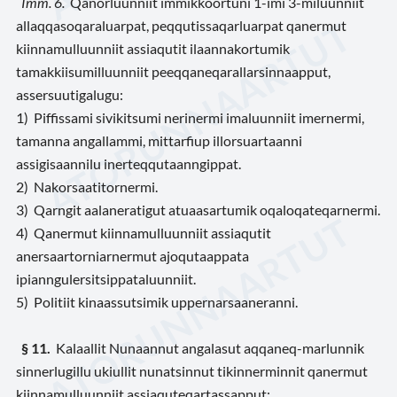
Imm. 6.
Qanorluunniit immikkoortuni 1-imi 3-miluunniit
allaqqasoqaraluarpat, peqqutissaqarluarpat qanermut
kiinnamulluunniit assiaqutit ilaannakortumik
tamakkiisumilluunniit peeqqaneqarallarsinnaapput,
assersuutigalugu:
1) Piffissami sivikitsumi nerinermi imaluunniit imernermi,
tamanna angallammi, mittarfiup illorsuartaanni
assigisaannilu inerteqqutaanngippat.
2) Nakorsaatitornermi.
3) Qarngit aalaneratigut atuaasartumik oqaloqateqarnermi.
4) Qanermut kiinnamulluunniit assiaqutit
anersaartorniarnermut ajoqutaappata
ipianngulersitsippataluunniit.
5) Politiit kinaassutsimik uppernarsaaneranni.
§ 11.
Kalaallit Nunaannut angalasut aqqaneq-marlunnik
sinnerlugillu ukiullit nunatsinnut tikinnerminnit qanermut
kiinnamulluunniit assiaquteqartassapput: