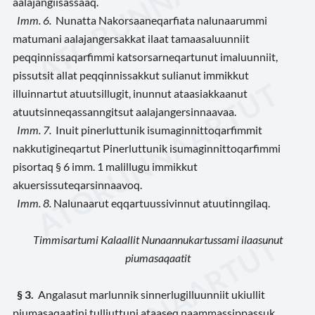
aalajangiisassaaq.
Imm. 6.
Nunatta Nakorsaaneqarfiata nalunaarummi
matumani aalajangersakkat ilaat tamaasaluunniit
peqqinnissaqarfimmi katsorsarneqartunut imaluunniit,
pissutsit allat peqqinnissakkut sulianut immikkut
illuinnartut atuutsillugit, inunnut ataasiakkaanut
atuutsinneqassanngitsut aalajangersinnaavaa.
Imm. 7.
Inuit pinerluttunik isumaginnittoqarfimmit
nakkutigineqartut Pinerluttunik isumaginnittoqarfimmi
pisortaq § 6 imm. 1 malillugu immikkut
akuersissuteqarsinnaavoq.
Imm. 8.
Nalunaarut eqqartuussivinnut atuutinngilaq.
Timmisartumi Kalaallit Nunaannukartussami ilaasunut
piumasaqaatit
§ 3.
Angalasut marlunnik sinnerlugilluunniit ukiullit
piumasaqaatini tulliuttuni ataaseq naammassippassuk