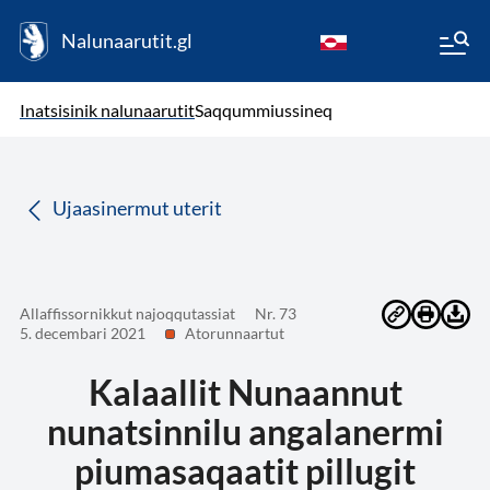
Nalunaarutit.gl
kl-GL
( Toqqagaq )
Oqaatsit toqqakkit
Inatsisinik nalunaarutit
Saqqummiussineq
da
Ujaasinermut uterit
Allaffissornikkut najoqqutassiat
Nr. 73
5. decembari 2021
Atorunnaartut
Kalaallit Nunaannut
nunatsinnilu angalanermi
piumasaqaatit pillugit