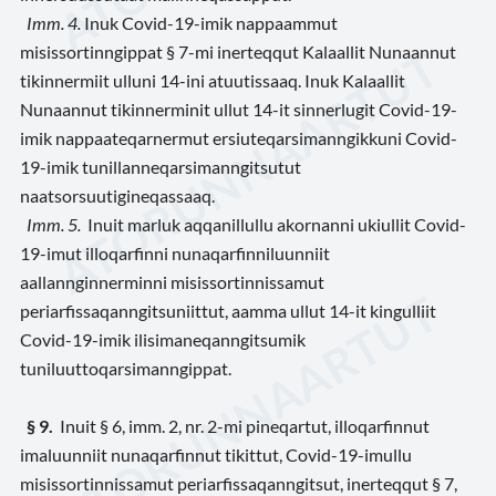
Imm. 4.
Inuk Covid-19-imik nappaammut
misissortinngippat § 7-mi inerteqqut Kalaallit Nunaannut
tikinnermiit ulluni 14-ini atuutissaaq. Inuk Kalaallit
Nunaannut tikinnerminit ullut 14-it sinnerlugit Covid-19-
imik nappaateqarnermut ersiuteqarsimanngikkuni Covid-
19-imik tunillanneqarsimanngitsutut
naatsorsuutigineqassaaq.
Imm. 5.
Inuit marluk aqqanillullu akornanni ukiullit Covid-
19-imut illoqarfinni nunaqarfinniluunniit
aallannginnerminni misissortinnissamut
periarfissaqanngitsuniittut, aamma ullut 14-it kingulliit
Covid-19-imik ilisimaneqanngitsumik
tuniluuttoqarsimanngippat.
§ 9.
Inuit § 6, imm. 2, nr. 2-mi pineqartut, illoqarfinnut
imaluunniit nunaqarfinnut tikittut, Covid-19-imullu
misissortinnissamut periarfissaqanngitsut, inerteqqut § 7,