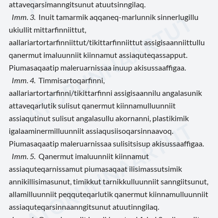
attaveqarsimanngitsunut atuutsinngilaq.
Imm. 3.
Inuit tamarmik aqqaneq-marlunnik sinnerlugillu
ukiullit mittarfinniittut,
aallariartortarfinniittut/tikittarfinniittut assigisaanniittullu
qanermut imaluunniit kiinnamut assiaquteqassapput.
Piumasaqaatip maleruarnissaa inuup akisussaaffigaa.
Imm. 4.
Timmisartoqarfinni,
aallariartortarfinni/tikittarfinni assigisaannilu angalasunik
attaveqarlutik sulisut qanermut kiinnamulluunniit
assiaqutinut sulisut angalasullu akornanni, plastikimik
igalaaminermilluunniit assiaqusiisoqarsinnaavoq.
Piumasaqaatip maleruarnissaa sulisitsisup akisussaaffigaa.
Imm. 5.
Qanermut imaluunniit kiinnamut
assiaquteqarnissamut piumasaqaat ilisimassutsimik
annikillisimasunut, timikkut tarnikkulluunniit sanngiitsunut,
allamilluunniit peqquteqarlutik qanermut kiinnamulluunniit
assiaquteqarsinnaanngitsunut atuutinngilaq.