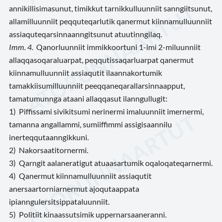
annikillisimasunut, timikkut tarnikkulluunniit sanngiitsunut,
allamilluunniit peqquteqarlutik qanermut kiinnamulluunniit
assiaquteqarsinnaanngitsunut atuutinngilaq.
Imm. 4.
Qanorluunniit immikkoortuni 1-imi 2-miluunniit
allaqqasoqaraluarpat, peqqutissaqarluarpat qanermut
kiinnamulluunniit assiaqutit ilaannakortumik
tamakkiisumilluunniit peeqqaneqarallarsinnaapput,
tamatumunnga ataani allaqqasut ilanngullugit:
1) Piffissami sivikitsumi nerinermi imaluunniit imernermi,
tamanna angallammi, sumiiffimmi assigisaannilu
inerteqqutaanngikkuni.
2) Nakorsaatitornermi.
3) Qarngit aalaneratigut atuaasartumik oqaloqateqarnermi.
4) Qanermut kiinnamulluunniit assiaqutit
anersaartorniarnermut ajoqutaappata
ipianngulersitsippataluunniit.
5) Politiit kinaassutsimik uppernarsaaneranni.