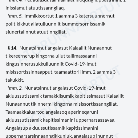
inissiamut atuutissanngilaq.
Imm. 5.
Immikkoortut 1 aamma 3 katersuunnernut
politikikkut allatulluunniit isummersornissamik
siunertalinnut atuutinngillat.
§ 14.
Nunatsinnut angalasut Kalaallit Nunaannut
tikereernerup kingorna ullut tallimassaanni
kingusinnerusukkulluunniit Covid-19-imut
misissortissinnaapput, taamaattorli imm. 2 aamma 3
takukkit.
Imm. 2.
Nunatsinnut angalasut Covid-19-imut
akiuussutissamik tamakkiisumik kapitissimasut Kalaallit
Nunaannut tikinnermi kingorna misissortissanngillat.
Taamaakkaluartoq angalasoq aperineqaruni
akiuussutissamik kapitissimanini uppernarsassavaa.
Angalasup akiuussutissamik kapitissimanini
uppernarsarsinnaanngikkuniuk, angalasup inunnut