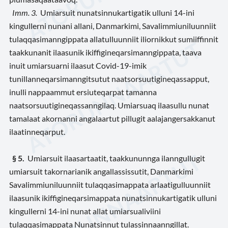
Imm. 3.
Umiarsuit nunatsinnukartigatik ulluni 14-ini
kingullerni nunani allani, Danmarkimi, Savalimmiuniluunniit
tulaqqasimanngippata allatulluunniit iliornikkut sumiiffinnit
taakkunanit ilaasunik ikiffigineqarsimanngippata, taava
inuit umiarsuarni ilaasut Covid-19-imik
tunillanneqarsimanngitsutut naatsorsuutigineqassapput,
inulli nappaammut ersiuteqarpat tamanna
naatsorsuutigineqassanngilaq. Umiarsuaq ilaasullu nunat
tamalaat akornanni angalaartut pillugit aalajangersakkanut
ilaatinneqarput.
§ 5.
Umiarsuit ilaasartaatit, taakkununnga ilanngullugit
umiarsuit takornarianik angallassissutit, Danmarkimi
Savalimmiuniluunniit tulaqqasimappata arlaatigulluunniit
ilaasunik ikiffigineqarsimappata nunatsinnukartigatik ulluni
kingullerni 14-ini nunat allat umiarsualiviini
tulaqqasimappata Nunatsinnut tulassinnaanngillat.