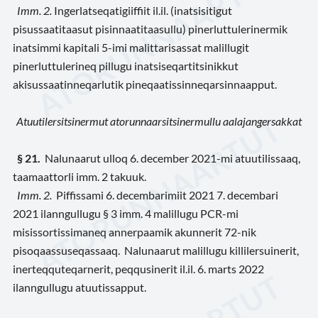
Imm. 2.
Ingerlatseqatigiiffiit il.il. (inatsisitigut
pisussaatitaasut pisinnaatitaasullu) pinerluttulerinermik
inatsimmi kapitali 5-imi malittarisassat malillugit
pinerluttulerineq pillugu inatsiseqartitsinikkut
akisussaatinneqarlutik pineqaatissinneqarsinnaapput.
Atuutilersitsinermut atorunnaarsitsinermullu aalajangersakkat
§ 21.
Nalunaarut ulloq 6. december 2021-mi atuutilissaaq,
taamaattorli imm. 2 takuuk.
Imm. 2.
Piffissami 6. decembarimiit 2021 7. decembari
2021 ilanngullugu § 3 imm. 4 malillugu PCR-mi
misissortissimaneq annerpaamik akunnerit 72-nik
pisoqaassuseqassaaq. Nalunaarut malillugu killilersuinerit,
inerteqquteqarnerit, peqqusinerit il.il. 6. marts 2022
ilanngullugu atuutissapput.