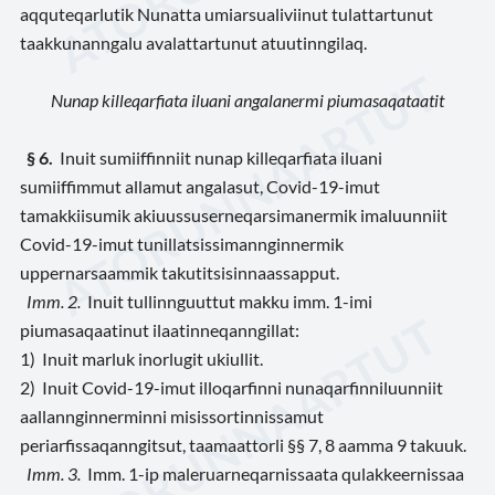
aqquteqarlutik Nunatta umiarsualiviinut tulattartunut
taakkunanngalu avalattartunut atuutinngilaq.
Nunap killeqarfiata iluani angalanermi piumasaqataatit
§ 6.
Inuit sumiiffinniit nunap killeqarfiata iluani
sumiiffimmut allamut angalasut, Covid-19-imut
tamakkiisumik akiuussuserneqarsimanermik imaluunniit
Covid-19-imut tunillatsissimannginnermik
uppernarsaammik takutitsisinnaassapput.
Imm. 2.
Inuit tullinnguuttut makku imm. 1-imi
piumasaqaatinut ilaatinneqanngillat:
1) Inuit marluk inorlugit ukiullit.
2) Inuit Covid-19-imut illoqarfinni nunaqarfinniluunniit
aallannginnerminni misissortinnissamut
periarfissaqanngitsut, taamaattorli §§ 7, 8 aamma 9 takuuk.
Imm. 3.
Imm. 1-ip maleruarneqarnissaata qulakkeernissaa