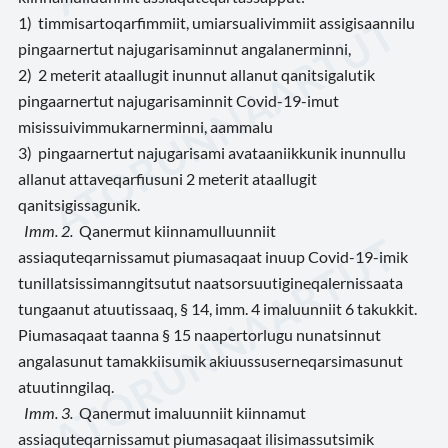
1) timmisartoqarfimmiit, umiarsualivimmiit assigisaannilu
pingaarnertut najugarisaminnut angalanerminni,
2) 2 meterit ataallugit inunnut allanut qanitsigalutik
pingaarnertut najugarisaminnit Covid-19-imut
misissuivimmukarnerminni, aammalu
3) pingaarnertut najugarisami avataaniikkunik inunnullu
allanut attaveqarfiusuni 2 meterit ataallugit
qanitsigissagunik.
Imm. 2.
Qanermut kiinnamulluunniit
assiaquteqarnissamut piumasaqaat inuup Covid-19-imik
tunillatsissimanngitsutut naatsorsuutigineqalernissaata
tungaanut atuutissaaq, § 14, imm. 4 imaluunniit 6 takukkit.
Piumasaqaat taanna § 15 naapertorlugu nunatsinnut
angalasunut tamakkiisumik akiuussuserneqarsimasunut
atuutinngilaq.
Imm. 3.
Qanermut imaluunniit kiinnamut
assiaquteqarnissamut piumasaqaat ilisimassutsimik