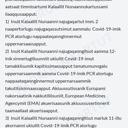
aatsaat timmisartumi Kalaallit Nunaannukartussami
ilaaqqusaapput:
1) Inuit Kalaallit Nunaanni najugaqartut imm. 2
naapertorlugu najugaqassutsimut aammalu Covid-19-imik
PCR atorlugu nappaateqannginnermut
uppernarsaassapput.
2) Inuit Kalaallit Nunaanni najugaqanngitsut aamma 12-
inik sinnerlugilluunniit ukiullit Covid-19-imut
tamakkiisumik kapitissimassapput tamatumunngalu
uppernarsaammik aamma Covid-19-imik PCR atorlugu
nappaateqannginnermut uppernarsaammik
takutitsisinnaassapput. Akiuussutissanik Europami
nakorsaatinik nakkutilliisuniit, European Medicines
Agencymit (EMA) akuerisaasunik akiuussusertinnerit
taamaallaat akuerisaapput.
3) Inuit Kalaallit Nunaanni najugaqanngitsut marluk 11-illu
akornanni ukiullit Covid-19-imik PCR atorlugu