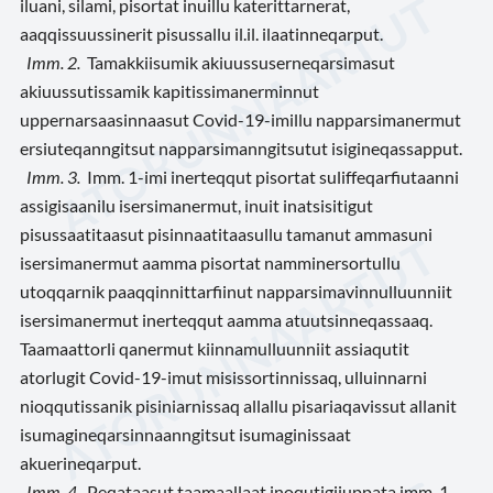
iluani, silami, pisortat inuillu katerittarnerat,
aaqqissuussinerit pisussallu il.il. ilaatinneqarput.
Imm. 2.
Tamakkiisumik akiuussuserneqarsimasut
akiuussutissamik kapitissimanerminnut
uppernarsaasinnaasut Covid-19-imillu napparsimanermut
ersiuteqanngitsut napparsimanngitsutut isigineqassapput.
Imm. 3.
Imm. 1-imi inerteqqut pisortat suliffeqarfiutaanni
assigisaanilu isersimanermut, inuit inatsisitigut
pisussaatitaasut pisinnaatitaasullu tamanut ammasuni
isersimanermut aamma pisortat namminersortullu
utoqqarnik paaqqinnittarfiinut napparsimavinnulluunniit
isersimanermut inerteqqut aamma atuutsinneqassaaq.
Taamaattorli qanermut kiinnamulluunniit assiaqutit
atorlugit Covid-19-imut misissortinnissaq, ulluinnarni
nioqqutissanik pisiniarnissaq allallu pisariaqavissut allanit
isumagineqarsinnaanngitsut isumaginissaat
akuerineqarput.
Imm. 4.
Peqataasut taamaallaat inoqutigiiuppata imm. 1