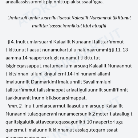
angallassissummik piginnittup akisussaaffigaa.
Umiarsuit umiarsuarnilu ilaasut Kalaallit Nunaannut tikittunut
malittarisassat immikkut ittut atuuffii
§ 4.
Inuit umiarsuarni Kalaallit Nunaanni talittarfimmut
tikittunut ilaasut nunamukartullu nalunaarummi §§ 11, 13
aamma 14 naapertorlugit nunamut tikittutut
isigineqassapput, matumani umiarsuaq Kalaallit Nunaannut
tikitsinnani ulluni kingullerni 14-ini nunami allami
imaluunniit Danmarkimi imaluunniit Savalimmiuni
talittarfimmut talissimappat arlaatigulluunniit sumiiffinnit
taakkunanit inunnik ikisoqarsimappat.
Imm. 2.
Inuit umiarsuarmut ilaasut umiarsuup Kalaallit
Nunaanni tulaqqanerani nunameersunik 2 meterit ataallugit
qanitsigalutik attaveqateqassagunik § 10 naapertorlugu
qanermut imaluunniit kiinnamut assiaquteqarnissaat
piumasaqaataavoq.