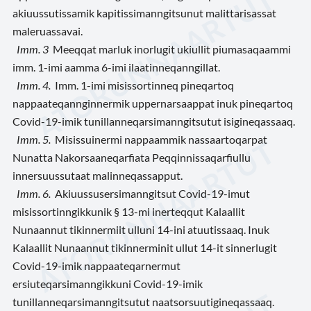
akiuussutissamik kapitissimanngitsunut malittarisassat
maleruassavai.
Imm. 3
Meeqqat marluk inorlugit ukiullit piumasaqaammi
imm. 1-imi aamma 6-imi ilaatinneqanngillat.
Imm. 4.
Imm. 1-imi misissortinneq pineqartoq
nappaateqannginnermik uppernarsaappat inuk pineqartoq
Covid-19-imik tunillanneqarsimanngitsutut isigineqassaaq.
Imm. 5.
Misissuinermi nappaammik nassaartoqarpat
Nunatta Nakorsaaneqarfiata Peqqinnissaqarfiullu
innersuussutaat malinneqassapput.
Imm. 6.
Akiuussusersimanngitsut Covid-19-imut
misissortinngikkunik § 13-mi inerteqqut Kalaallit
Nunaannut tikinnermiit ulluni 14-ini atuutissaaq. Inuk
Kalaallit Nunaannut tikinnerminit ullut 14-it sinnerlugit
Covid-19-imik nappaateqarnermut
ersiuteqarsimanngikkuni Covid-19-imik
tunillanneqarsimanngitsutut naatsorsuutigineqassaaq.