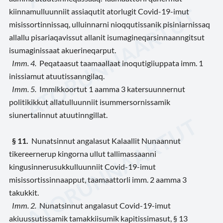
kiinnamulluunniit assiaqutit atorlugit Covid-19-imut
misissortinnissaq, ulluinnarni nioqqutissanik pisiniarnissaq
allallu pisariaqavissut allanit isumagineqarsinnaanngitsut
isumaginissaat akuerineqarput.
Imm. 4.
Peqataasut taamaallaat inoqutigiiuppata imm. 1
inissiamut atuutissanngilaq.
Imm. 5.
Immikkoortut 1 aamma 3 katersuunnernut
politikikkut allatulluunniit isummersornissamik
siunertalinnut atuutinngillat.
§ 11.
Nunatsinnut angalasut Kalaallit Nunaannut
tikereernerup kingorna ullut tallimassaanni
kingusinnerusukkulluunniit Covid-19-imut
misissortissinnaapput, taamaattorli imm. 2 aamma 3
takukkit.
Imm. 2.
Nunatsinnut angalasut Covid-19-imut
akiuussutissamik tamakkiisumik kapitissimasut, § 13