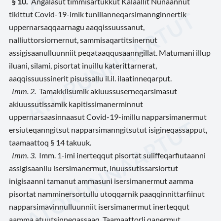
§ 10.
Angalasut timmisartukkut Kalaallit Nunaannut
tikittut Covid-19-imik tunillanneqarsimannginnertik
uppernarsaqqaarnagu aaqqissuussanut,
nalliuttorsiornernut, sammisaqartitsinernut
assigisaanulluunniit peqataaqqusaanngillat. Matumani illup
iluani, silami, pisortat inuillu katerittarnerat,
aaqqissuussinerit pisussallu il.il. ilaatinneqarput.
Imm. 2.
Tamakkiisumik akiuussuserneqarsimasut
akiuussutissamik kapitissimanerminnut
uppernarsaasinnaasut Covid-19-imillu napparsimanermut
ersiuteqanngitsut napparsimanngitsutut isigineqassapput,
taamaattoq § 14 takuuk.
Imm. 3.
Imm. 1-imi inerteqqut pisortat suliffeqarfiutaanni
assigisaanilu isersimanermut, inuussutissarsiortut
inigisaanni tamanut ammasuni isersimanermut aamma
pisortat namminersortullu utoqqarnik paaqqinnittarfiinut
napparsimavinnulluunniit isersimanermut inerteqqut
aamma atuutsinneqassaaq. Taamaattorli qanermut