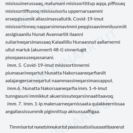
misissuinerussaaq, matumani misissortittup aqqa, piffissaq
misissortiffiusoq misissuisorlu uppernarsaammi
erseqqissumik allassimassallutik. Covid-19-imut
misissortinneq napparsimmavimmi peqqissaavimmiluunniit
assigisaanilu Nunat Avannarliit ilaanni
suliarineqarsimassaaq Kalaallillu Nunaannut aallarnermi
ullut marluk (akunnerit 48-t) sinnerlugit
pisoqaassuseqassanani.
Imm. 5.
Covid-19-imut misissortinnermi
piumasarineqartut Nunatta Nakorsaaneqarfianiit
aalajangersarneqartut naammassineqarsimassapput.
Imm.6
. Nunatta Nakorsaaneqarfia imm. 1-4-imut
tunngasuni immikkut akuersissuteqarsinnaatitaavoq.
Imm. 7.
Imm. 1-ip maleruarneqarnissaata qulakkeernissaa
angallassissummik piginnittup akisussaaffigaa.
Timmisartut nunatsinnukartut paasissutissiisussaatitaanerat