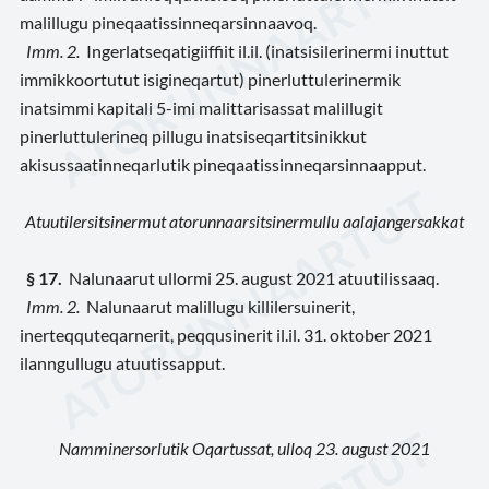
malillugu pineqaatissinneqarsinnaavoq.
Imm. 2.
Ingerlatseqatigiiffiit il.il. (inatsisilerinermi inuttut
immikkoortutut isigineqartut) pinerluttulerinermik
inatsimmi kapitali 5-imi malittarisassat malillugit
pinerluttulerineq pillugu inatsiseqartitsinikkut
akisussaatinneqarlutik pineqaatissinneqarsinnaapput.
Atuutilersitsinermut atorunnaarsitsinermullu aalajangersakkat
§ 17.
Nalunaarut ullormi 25. august 2021 atuutilissaaq.
Imm. 2.
Nalunaarut malillugu killilersuinerit,
inerteqquteqarnerit, peqqusinerit il.il. 31. oktober 2021
ilanngullugu atuutissapput.
Namminersorlutik Oqartussat, ulloq 23. august 2021