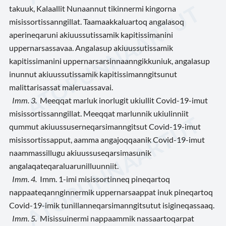
takuuk, Kalaallit Nunaannut tikinnermi kingorna
misissortissanngillat. Taamaakkaluartoq angalasoq
aperineqaruni akiuussutissamik kapitissimanini
uppernarsassavaa. Angalasup akiuussutissamik
kapitissimanini uppernarsarsinnaanngikkuniuk, angalasup
inunnut akiuussutissamik kapitissimanngitsunut
malittarisassat maleruassavai.
Imm. 3.
Meeqqat marluk inorlugit ukiullit Covid-19-imut
misissortissanngillat. Meeqqat marlunnik ukiulinniit
qummut akiuussuserneqarsimanngitsut Covid-19-imut
misissortissapput, aamma angajoqqaanik Covid-19-imut
naammassillugu akiuussuseqarsimasunik
angalaqateqaraluarunilluunniit.
Imm. 4.
Imm. 1-imi misissortinneq pineqartoq
nappaateqannginnermik uppernarsaappat inuk pineqartoq
Covid-19-imik tunillanneqarsimanngitsutut isigineqassaaq.
Imm. 5.
Misissuinermi nappaammik nassaartoqarpat