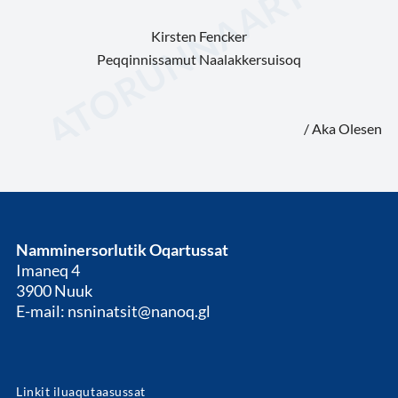
Kirsten Fencker
Peqqinnissamut Naalakkersuisoq
/ Aka Olesen
Namminersorlutik Oqartussat
Imaneq 4
3900 Nuuk
E-mail: nsninatsit@nanoq.gl
Linkit iluaqutaasussat