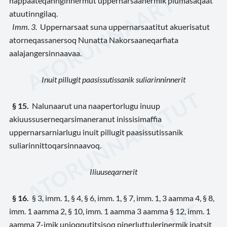
nappaateqannginnermut uppernarsaanermik piumasaqaat
atuutinngilaq.
Imm. 3.
Uppernarsaat suna uppernarsaatitut akuerisatut
atorneqassanersoq Nunatta Nakorsaaneqarfiata
aalajangersinnaavaa.
Inuit pillugit paasissutissanik suliarinninnerit
§ 15.
Nalunaarut una naapertorlugu inuup
akiuussuserneqarsimaneranut inissisimaffia
uppernarsarniarlugu inuit pillugit paasissutissanik
suliarinnittoqarsinnaavoq.
Iliuuseqarnerit
§ 16.
§ 3, imm. 1, § 4, § 6, imm. 1, § 7, imm. 1, 3 aamma 4, § 8,
imm. 1 aamma 2, § 10, imm. 1 aamma 3 aamma § 12, imm. 1
aamma 7-imik unioqqutitsisoq pinerluttulerinermik inatsit