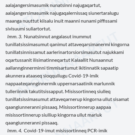
aalajangersimasumik nunatsinni najugaqartut,
aalajangersimasumik najugaqalernissaq siunertaralugu
maanga nuuttut kiisalu inuit maanni nunami piffissami
sivisuumi suliartortut.
Imm. 3.
Nunatsinnut angalasut inummut
tunillatsissimasumut qanimut attaveqarsimanermi kingorna
tunillatsinnissamut aarlerinartorsiorsimasutut najukkami
oqartussanit ilisimatinneqartut Kalaallit Nunaannut
aallannginnerminni timmisartumut ikitinnatik sapaatip
akunnera ataaseq sioqqullugu Covid-19-imik
nappaateqannginnermik uppernarsaatinik marlunnik
tulleriinnik takutitsissapput. Misissortinneq siulleq
tunillatsissimasumut attaveqarnerup kingorna ullut sisamat
qaangiunneranni pissaaq. Misissortinnerup aappaa
misissortinnerup siulliup kingorna ullut marluk
qaangiunneranni pissaaq.
Imm. 4.
Covid-19-imut misissortinneq PCR-imik