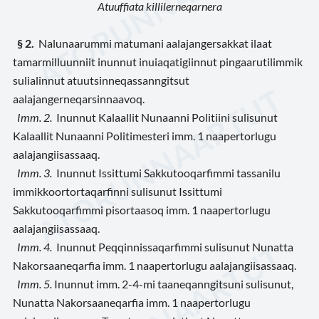
Atuuffiata killilerneqarnera
§ 2.
Nalunaarummi matumani aalajangersakkat ilaat
tamarmilluunniit inunnut inuiaqatigiinnut pingaarutilimmik
sulialinnut atuutsinneqassanngitsut
aalajangerneqarsinnaavoq.
Imm. 2.
Inunnut Kalaallit Nunaanni Politiini sulisunut
Kalaallit Nunaanni Politimesteri imm. 1 naapertorlugu
aalajangiisassaaq.
Imm. 3.
Inunnut Issittumi Sakkutooqarfimmi tassanilu
immikkoortortaqarfinni sulisunut Issittumi
Sakkutooqarfimmi pisortaasoq imm. 1 naapertorlugu
aalajangiisassaaq.
Imm. 4.
Inunnut Peqqinnissaqarfimmi sulisunut Nunatta
Nakorsaaneqarfia imm. 1 naapertorlugu aalajangiisassaaq.
Imm. 5.
Inunnut imm. 2-4-mi taaneqanngitsuni sulisunut,
Nunatta Nakorsaaneqarfia imm. 1 naapertorlugu