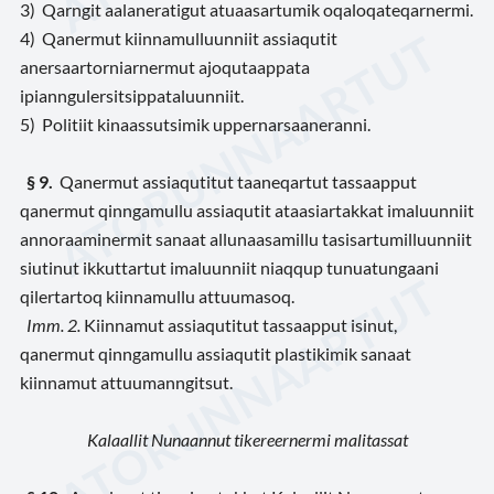
3) Qarngit aalaneratigut atuaasartumik oqaloqateqarnermi.
4) Qanermut kiinnamulluunniit assiaqutit
anersaartorniarnermut ajoqutaappata
ipianngulersitsippataluunniit.
5) Politiit kinaassutsimik uppernarsaaneranni.
§ 9.
Qanermut assiaqutitut taaneqartut tassaapput
qanermut qinngamullu assiaqutit ataasiartakkat imaluunniit
annoraaminermit sanaat allunaasamillu tasisartumilluunniit
siutinut ikkuttartut imaluunniit niaqqup tunuatungaani
qilertartoq kiinnamullu attuumasoq.
Imm. 2.
Kiinnamut assiaqutitut tassaapput isinut,
qanermut qinngamullu assiaqutit plastikimik sanaat
kiinnamut attuumanngitsut.
Kalaallit Nunaannut tikereernermi malitassat