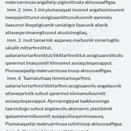
maleruarnissaa angallatip piginnittuata akisussaaffigaa.
Imm. 2.
Imm. 1-imi piumasaqaat inunnut angallassissummi
ineeqqaniittunut assigisaaniiittunulluunniit aammalu
ilaasunut illoqatigisamik saniatigut ilaasunik allanik
attaveqarsimanngitsunut atuutsinngilaq.
Imm. 3.
Inuit tamarmik aqqaneq-marlunnik sinnerlugillu
ukiullit mittarfinniittut,
aallariartortarfinniittut/tikittarfinniittut assigisaanniittullu
qanermut imaluunniit kiinnamut assiaquteqassapput.
Piumasaqaatip maleruarnissaa inuup akisussaaffigaa.
Imm. 4.
Taamatuttaaq timmisartoqarfinni,
aallariartortarfinni/tikittarfinni assigisaannilu angalasunik
attaveqarlutik sulisut qanermut kiinnamulluunniit
assiaquteqassapput. Ajornanngippat taakkununnga
taarsiullugu sulisut angalasullu akornanni, plastikimik
igalaaminermilluunniit assiaqusiisoqarsinnaavoq.
Piumasaqaatip maleruarnissaa sulisitsisup akisussaaffigaa.