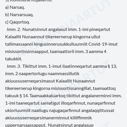
a) Narsaq.
b) Narsarsuaq.
c) Qaqortoq.
Imm. 2.
Nunatsinnut angalasut imm. 1-imi pineqartut
Kalaallit Nunaannut tikereernerup kingorna ullut
tallimassaanni kingusinnerusukkulluunniit Covid-19-imut
misissortissinnaapput, taamaattorli imm. 3 aamma 4
takukkit.
Imm. 3.
Tikittut imm. 1-imut ilaatinneqartut aamma § 13,
imm. 2 naapertorlugu naammassillutik
akiuussuserneqarsimasut Kalaallit Nunaannut
tikereernerup kingorna misissortissanngillat, taamaattoq
takuuk § 14. Taamaakkaluartoq tikittut angalanerminni imm.
1-imi taaneqartut saniatigut illoqarfinnut, nunaqarfinnut
ukiorluunniit naallugu najugaqarfinnut angalaqqittussat
akiuussuserneqarsimanerminnut killiffimmik
uppernarsaassapput.
Nunatsinnut angalasup