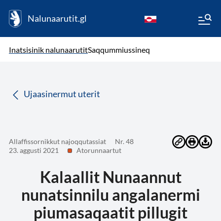
Nalunaarutit.gl
kl-GL
( Toqqagaq )
Oqaatsit toqqakkit
Inatsisinik nalunaarutit
Saqqummiussineq
da
Ujaasinermut uterit
Allaffissornikkut najoqqutassiat
Nr. 48
23. aggusti 2021
Atorunnaartut
Kalaallit Nunaannut
nunatsinnilu angalanermi
piumasaqaatit pillugit