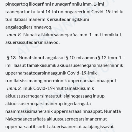
pineqartoq illoqarfinni nunaqarfinnilu imm. 1-imi
taaneqartuni ulluni 14-ini uninngareerluni Covid-19-imillu
tunillatsissimanermik ersiuteqanngikkuni
angalaqqilersinnaavoq.
Imm. 8.
Nunatta Nakorsaaneqarfia imm. 1-imit immikkut
akuersissuteqarsinnaavoq.
§ 13.
Nunatsinnut angalasut § 10-mi aamma § 12, imm. 1-
imi ilaasut tamakkiisumik akiuussuserneqarsimanerminnik
uppernarsaateqarsinnaagunik Covid-19-imik
tunillatsissimannginnerminnik uppernarsaasinnaapput.
Imm. 2.
Inuk Covid-19-imut tamakkiisumik
akiuussuserneqarsimasutut isigineqassaaq inuup
akiuussuserneqarsimanerup ingerlarngata
naammassisimaneranik uppernarsaasinnaappat. Nunatta
Nakorsaaneqarfiata akiuussuserneqarsimanermut
uppernarsaatit sorliit akuerisaanersut aalajangissavai.