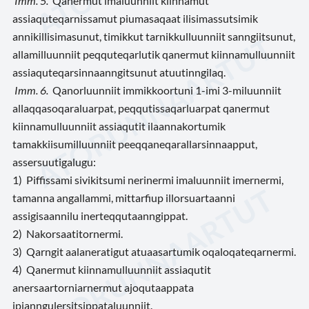
Imm. 5.
Qanermut imaluunniit kiinnamut
assiaquteqarnissamut piumasaqaat ilisimassutsimik
annikillisimasunut, timikkut tarnikkulluunniit sanngiitsunut,
allamilluunniit peqquteqarlutik qanermut kiinnamulluunniit
assiaquteqarsinnaanngitsunut atuutinngilaq.
Imm. 6.
Qanorluunniit immikkoortuni 1-imi 3-miluunniit
allaqqasoqaraluarpat, peqqutissaqarluarpat qanermut
kiinnamulluunniit assiaqutit ilaannakortumik
tamakkiisumilluunniit peeqqaneqarallarsinnaapput,
assersuutigalugu:
1) Piffissami sivikitsumi nerinermi imaluunniit imernermi,
tamanna angallammi, mittarfiup illorsuartaanni
assigisaannilu inerteqqutaanngippat.
2) Nakorsaatitornermi.
3) Qarngit aalaneratigut atuaasartumik oqaloqateqarnermi.
4) Qanermut kiinnamulluunniit assiaqutit
anersaartorniarnermut ajoqutaappata
ipianngulersitsippataluunniit.