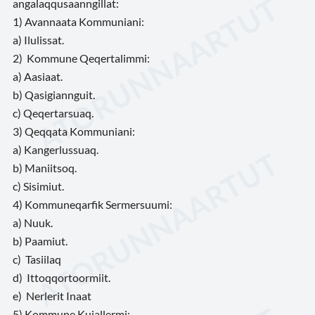
angalaqqusaanngillat:
1) Avannaata Kommuniani:
a) Ilulissat.
2)
Kommune Qeqertalimmi:
a) Aasiaat.
b) Qasigiannguit.
c) Qeqertarsuaq.
3) Qeqqata Kommuniani:
a) Kangerlussuaq.
b) Maniitsoq.
c) Sisimiut.
4) Kommuneqarfik Sermersuumi:
a) Nuuk.
b) Paamiut.
c)
Tasiilaq
d)
Ittoqqortoormiit.
e)
Nerlerit Inaat
5) Kommune Kujallermi: