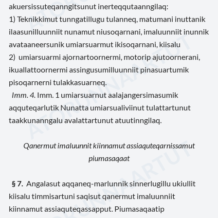
akuersissuteqanngitsunut inerteqqutaanngilaq:
1) Teknikkimut tunngatillugu tulanneq, matumani inuttanik
ilaasunilluunniit nunamut niusoqarnani, imaluunniit inunnik
avataaneersunik umiarsuarmut ikisoqarnani, kiisalu
2) umiarsuarmi ajornartoornermi, motorip ajutoornerani,
ikuallattoornermi assingusumilluunniit pinasuartumik
pisoqarnerni tulakkasuarneq.
Imm. 4.
Imm. 1 umiarsuarnut aalajangersimasumik
aqquteqarlutik Nunatta umiarsualiviinut tulattartunut
taakkunanngalu avalattartunut atuutinngilaq.
Qanermut imaluunnit kiinnamut assiaquteqarnissamut
piumasaqaat
§ 7.
Angalasut aqqaneq-marlunnik sinnerlugillu ukiullit
kiisalu timmisartuni saqisut qanermut imaluunniit
kiinnamut assiaquteqassapput. Piumasaqaatip