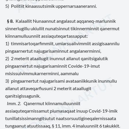
5) Politiit kinaassutsimik uppernarsaaneranni.
§ 8.
Kalaallit Nunaannut angalasut aqqaneq-marlunnik
sinnerlugillu ukiullit nunatsinnut tikinnerminnit qanermut
kiinnamulluunniit assiaquteqartassapput:
1) timmisartoqarfimmiit, umiarsualivimmiit assigisaannilu
pingaarnertut najugarisaminnut angalanerminni,
2) 2 meterit ataallugit inunnut allanut qanitsigalutik
pingaarnertut najugarisaminnit Covide-19-imut
misissuivimmukarnerminni, aammalu
3) pingaarnertut najugarisami avataaniikkunik inunnullu
allanut attaveqarfiusuni 2 meterit ataallugit
qanitsigissagunik.
Imm. 2.
Qanermut kiinnamulluunniit
assiaquteqarnissamut piumasaqaat inuup Covid-19-imik
tunillatsissimanngitsutut naatsorsuutigineqalernissaata
tungaanut atuutissaaq, § 11, imm. 4 imaluunniit 6 takukkit.