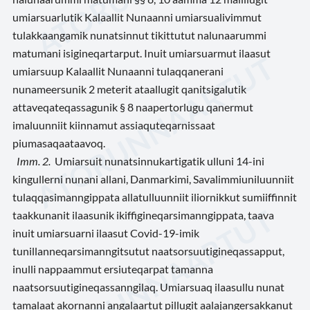
umiarsuarlutik Kalaallit Nunaanni umiarsualivimmut
tulakkaangamik nunatsinnut tikittutut nalunaarummi
matumani isigineqartarput. Inuit umiarsuarmut ilaasut
umiarsuup Kalaallit Nunaanni tulaqqanerani
nunameersunik 2 meterit ataallugit qanitsigalutik
attaveqateqassagunik § 8 naapertorlugu qanermut
imaluunniit kiinnamut assiaquteqarnissaat
piumasaqaataavoq.
Imm. 2.
Umiarsuit nunatsinnukartigatik ulluni 14-ini
kingullerni nunani allani, Danmarkimi, Savalimmiuniluunniit
tulaqqasimanngippata allatulluunniit iliornikkut sumiiffinnit
taakkunanit ilaasunik ikiffigineqarsimanngippata, taava
inuit umiarsuarni ilaasut Covid-19-imik
tunillanneqarsimanngitsutut naatsorsuutigineqassapput,
inulli nappaammut ersiuteqarpat tamanna
naatsorsuutigineqassanngilaq. Umiarsuaq ilaasullu nunat
tamalaat akornanni angalaartut pillugit aalajangersakkanut