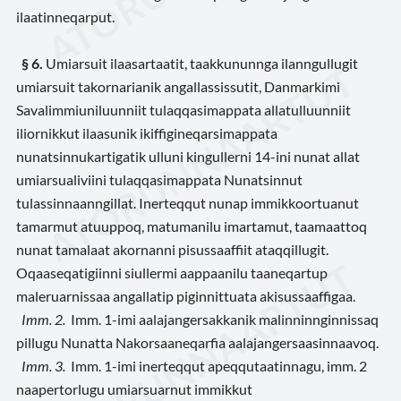
ilaatinneqarput.
§ 6.
Umiarsuit ilaasartaatit, taakkununnga ilanngullugit
umiarsuit takornarianik angallassissutit, Danmarkimi
Savalimmiuniluunniit tulaqqasimappata allatulluunniit
iliornikkut ilaasunik ikiffigineqarsimappata
nunatsinnukartigatik ulluni kingullerni 14-ini nunat allat
umiarsualiviini tulaqqasimappata Nunatsinnut
tulassinnaanngillat. Inerteqqut nunap immikkoortuanut
tamarmut atuuppoq, matumanilu imartamut, taamaattoq
nunat tamalaat akornanni pisussaaffiit ataqqillugit.
Oqaaseqatigiinni siullermi aappaanilu taaneqartup
maleruarnissaa angallatip piginnittuata akisussaaffigaa.
Imm. 2.
Imm. 1-imi aalajangersakkanik malinninnginnissaq
pillugu Nunatta Nakorsaaneqarfia aalajangersaasinnaavoq.
Imm. 3.
Imm. 1-imi inerteqqut apeqqutaatinnagu, imm. 2
naapertorlugu umiarsuarnut immikkut