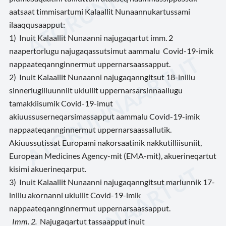
aatsaat timmisartumi Kalaallit Nunaannukartussami
ilaaqqusaapput:
1) Inuit Kalaallit Nunaanni najugaqartut imm. 2
naapertorlugu najugaqassutsimut aammalu Covid-19-imik
nappaateqannginnermut uppernarsaassapput.
2) Inuit Kalaallit Nunaanni najugaqanngitsut 18-inillu
sinnerlugilluunniit ukiullit uppernarsarsinnaallugu
tamakkiisumik Covid-19-imut
akiuussuserneqarsimassapput aammalu Covid-19-imik
nappaateqannginnermut uppernarsaassallutik.
Akiuussutissat Europami nakorsaatinik nakkutilliisuniit,
European Medicines Agency-mit (EMA-mit), akuerineqartut
kisimi akuerineqarput.
3) Inuit Kalaallit Nunaanni najugaqanngitsut marlunnik 17-
inillu akornanni ukiullit Covid-19-imik
nappaateqannginnermut uppernarsaassapput.
Imm. 2.
Najugaqartut tassaapput inuit