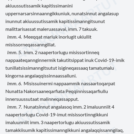
akiuussutissamik kapitissimanini
uppernarsarsinnaanngikkuniuk, nunatsinnut angalasup
inunnut akiuussutissamik kapitissimanngitsunut
malittarisassat maleruassavai, imm. 7 takuuk.
Imm. 4.
Meeqqat marluk inorlugit ukiullit
misissorneqassanngillat.
Imm. 5.
Imm. 2 naapertorlugu misissortinneq
nappaateqannginnermik takutitsippat inuk Covid-19-imik
tunillatsissimanngitsutut isigineqassaaq tamatumalu
kingorna angalaqqissinnaassalluni.
Imm. 6.
Misissuinermi nappaammik nassaartoqarpat
Nunatta Nakorsaaneqarfiata Peqqinnissaqarfiullu
innersuussutaat malinneqassapput.
Imm. 7.
Nunatsinnut angalasoq imm. 2 imaluunniit 4
naapertorlugu Covid-19-imut misissortinngikkuni
imaluunniit imm. 3 naapertorlugu akiuussutissamik
tamakkiisumik kapitissimanngikkuni angalaqqissanngilaq,