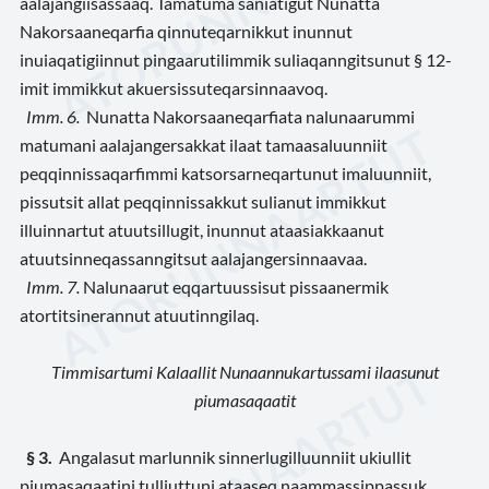
aalajangiisassaaq. Tamatuma saniatigut Nunatta
Nakorsaaneqarfia qinnuteqarnikkut inunnut
inuiaqatigiinnut pingaarutilimmik suliaqanngitsunut § 12-
imit immikkut akuersissuteqarsinnaavoq.
Imm. 6.
Nunatta Nakorsaaneqarfiata nalunaarummi
matumani aalajangersakkat ilaat tamaasaluunniit
peqqinnissaqarfimmi katsorsarneqartunut imaluunniit,
pissutsit allat peqqinnissakkut sulianut immikkut
illuinnartut atuutsillugit, inunnut ataasiakkaanut
atuutsinneqassanngitsut aalajangersinnaavaa.
Imm. 7.
Nalunaarut eqqartuussisut pissaanermik
atortitsinerannut atuutinngilaq.
Timmisartumi Kalaallit Nunaannukartussami ilaasunut
piumasaqaatit
§ 3.
Angalasut marlunnik sinnerlugilluunniit ukiullit
piumasaqaatini tulliuttuni ataaseq naammassippassuk