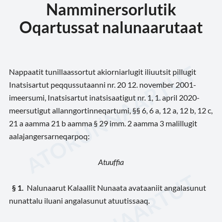
Namminersorlutik
Oqartussat nalunaarutaat
Nappaatit tunillaassortut akiorniarlugit iliuutsit pillugit
Inatsisartut peqqussutaanni nr. 20 12. november 2001-
imeersumi, Inatsisartut inatsisaatigut nr. 1, 1. april 2020-
meersutigut allanngortinneqartumi, §§ 6, 6 a, 12 a, 12 b, 12 c,
21 a aamma 21 b aamma § 29 imm. 2 aamma 3 malillugit
aalajangersarneqarpoq:
Atuuffia
§ 1.
Nalunaarut Kalaallit Nunaata avataaniit angalasunut
nunattalu iluani angalasunut atuutissaaq.