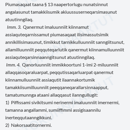
Piumasaqaat taana § 13 naapertorlugu nunatsinnut
angalasunut tamakkiisumik akiuussuserneqarsimasunut
atuutinngilaq.
Imm. 3.
Qanermut imaluunniit kiinnamut
assiaquteqarnissamut piumasaqaat ilisimassutsimik
annikillisimasunut, timikkut tarnikkulluunniit sanngiitsunut,
allamilluunniit peqquteqarlutik qanermut kiinnamulluunniit
assiaquteqarsinnaanngitsunut atuutinngilaq.
Imm. 4.
Qanorluunniit immikkoortuni 1-imi 2-miluunniit
allaqqasoqaraluarpat, peqqutissaqarluarpat qanermut
kiinnamulluunniit assiaqutit ilaannakortumik
tamakkiisumilluunniit peeqqaneqarallarsinnaapput,
tamatumunnga ataani allaqqasut ilanngullugit:
1) Piffissami sivikitsumi nerinermi imaluunniit imernermi,
tamanna angallammi, sumiiffimmi assigisaannilu
inerteqqutaanngikkuni.
2) Nakorsaatitornermi.