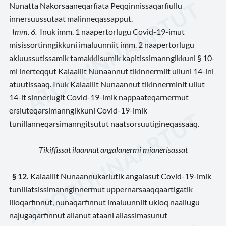
Nunatta Nakorsaaneqarfiata Peqqinnissaqarfiullu
innersuussutaat malinneqassapput.
Imm. 6.
Inuk imm. 1 naapertorlugu Covid-19-imut
misissortinngikkuni imaluunniit imm. 2 naapertorlugu
akiuussutissamik tamakkiisumik kapitissimanngikkuni § 10-
mi inerteqqut Kalaallit Nunaannut tikinnermiit ulluni 14-ini
atuutissaaq. Inuk Kalaallit Nunaannut tikinnerminit ullut
14-it sinnerlugit Covid-19-imik nappaateqarnermut
ersiuteqarsimanngikkuni Covid-19-imik
tunillanneqarsimanngitsutut naatsorsuutigineqassaaq.
Tikiffissat ilaannut angalanermi mianerisassat
§ 12.
Kalaallit Nunaannukarlutik angalasut Covid-19-imik
tunillatsissimannginnermut uppernarsaaqqaartigatik
illoqarfinnut, nunaqarfinnut imaluunniit ukioq naallugu
najugaqarfinnut allanut ataani allassimasunut