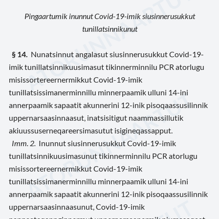
Pingaartumik inunnut Covid-19-imik siusinnerusukkut
tunillatsinnikunut
§ 14.
Nunatsinnut angalasut siusinnerusukkut Covid-19-
imik tunillatsinnikuusimasut tikinnerminnilu PCR atorlugu
misissortereernermikkut Covid-19-imik
tunillatsissimanerminnillu minnerpaamik ulluni 14-ini
annerpaamik sapaatit akunnerini 12-inik pisoqaassusilinnik
uppernarsaasinnaasut, inatsisitigut naammassillutik
akiuussuserneqareersimasutut isigineqassapput.
Imm. 2.
Inunnut siusinnerusukkut Covid-19-imik
tunillatsinnikuusimasunut tikinnerminnilu PCR atorlugu
misissortereernermikkut Covid-19-imik
tunillatsissimanerminnillu minnerpaamik ulluni 14-ini
annerpaamik sapaatit akunnerini 12-inik pisoqaassusilinnik
uppernarsaasinnaasunut, Covid-19-imik