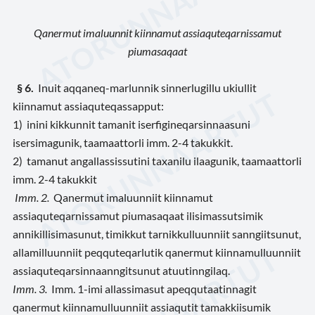
Qanermut imaluunnit kiinnamut assiaquteqarnissamut
piumasaqaat
§ 6.
Inuit aqqaneq-marlunnik sinnerlugillu ukiullit
kiinnamut assiaquteqassapput:
1) inini kikkunnit tamanit iserfigineqarsinnaasuni
isersimagunik, taamaattorli imm. 2-4 takukkit.
2) tamanut angallassissutini taxanilu ilaagunik, taamaattorli
imm. 2-4 takukkit
Imm. 2.
Qanermut imaluunniit kiinnamut
assiaquteqarnissamut piumasaqaat ilisimassutsimik
annikillisimasunut, timikkut tarnikkulluunniit sanngiitsunut,
allamilluunniit peqquteqarlutik qanermut kiinnamulluunniit
assiaquteqarsinnaanngitsunut atuutinngilaq.
Imm. 3.
Imm. 1-imi allassimasut apeqqutaatinnagit
qanermut kiinnamulluunniit assiaqutit tamakkiisumik