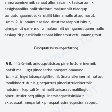
annoraaminermik sanaat allunaasamik, tasisartumik
assigisaanilluunniit siutinut imaluunniit niaqqup
tunuatungaanut sukarutillit kiinnamullu attuumasut.
Imm. 2.
Kiinnamut assiaqutitut tassaapput isinut,
qinngamut qanermullu imaluunniit qinngamut qanermullu
assiaqutit plastikimik sanaat kiinnamut attuumanngitsut.
Pineqaatissiissuteqartarneq
§ 8
.
§§ 2-5-inik unioqqutitsisoq pinerluttulerinermik
inatsit malillugu pineqaatissinneqarsinnaavoq.
Imm. 2.
Ingerlatseqatigiiffiit il.il. (inatsisilerinermi inuttut
immikkoortutut isigineqartut) pinerluttulerinermik
inatsimmi kapitali 5-imi malittarisassat malillugit
pinerluttulerineq pillugu inatsiseqartitsinikkut
akisussaatinneqarlutik pineqaatissinneqarsinnaapput.