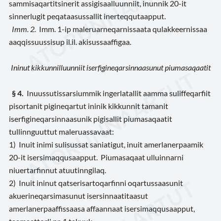
sammisaqartitsinerit assigisaalluunniit, inunnik 20-it
sinnerlugit peqataasussallit inerteqqutaapput.
Imm. 2.
Imm. 1-ip maleruarneqarnissaata qulakkeernissaa
aaqqissuussisup il.il. akisussaaffigaa.
Ininut kikkunnilluunniit iserfigineqarsinnaasunut piumasaqaatit
§ 4.
Inuussutissarsiummik ingerlatallit aamma suliffeqarfiit
pisortanit pigineqartut ininik kikkunnit tamanit
iserfigineqarsinnaasunik pigisallit piumasaqaatit
tullinnguuttut maleruassavaat:
1) Inuit inimi sulisussat saniatigut, inuit amerlanerpaamik
20-it isersimaqqusaapput. Piumasaqaat ulluinnarni
niuertarfinnut atuutinngilaq.
2) Inuit ininut qatserisartoqarfinni oqartussaasunit
akuerineqarsimasunut isersinnaatitaasut
amerlanerpaaffissaasa affaannaat isersimaqqusaapput,