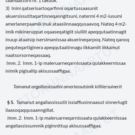
taamaattorli nr. 1 takuuk.
3) Inini qatserisartoqarfinni oqartussaasunit
akuersissutitaqartinneqanngitsuni, natermi 4 m2-iusumi
amerlanerpaamik inuk ataasiinnaaqqusaavoq. Nateq 4 m2-
imik mikineruppat oqaaseqatigiit siulliit apeqqutaatinnagit
inuup ataatsip isersimanissaa akuerineqarpoq. Nateq qanoq
pequteqartiginera apeqqutaatinnagu iikkamiit iikkamut
naatsorsorneqassaaq.
Imm. 2.
Imm. 1-ip maleruarneqarnissaata qulakkeernissaa
inimik pigisallip akisussaaffigaa.
Tamanut angallassissutini amerlassutsinik killilersuinerit
§ 5.
Tamanut angallassissutit issiaffiusinnaasut sinnerlugit
ilaasoqaqqusaanngillat.
Imm. 2.
Imm. 1-ip maleruarneqarnissaata qulakkeernissaa
angallassissummik piginnittup akisussaaffigaa.