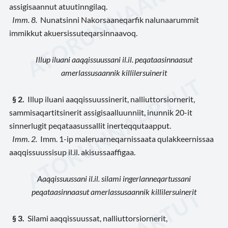
assigisaannut atuutinngilaq.
Imm. 8.
Nunatsinni Nakorsaaneqarfik nalunaarummit
immikkut akuersissuteqarsinnaavoq.
Illup iluani aaqqissuussani il.il. peqataasinnaasut
amerlassusaannik killilersuinerit
§ 2.
Illup iluani aaqqissuussinerit, nalliuttorsiornerit,
sammisaqartitsinerit assigisaalluunniit, inunnik 20-it
sinnerlugit peqataasussallit inerteqqutaapput.
Imm. 2.
Imm. 1-ip maleruarneqarnissaata qulakkeernissaa
aaqqissuussisup il.il. akisussaaffigaa.
Aaqqissuussani il.il. silami ingerlanneqartussani
peqataasinnaasut amerlassusaannik killilersuinerit
§ 3.
Silami aaqqissuussat, nalliuttorsiornerit,