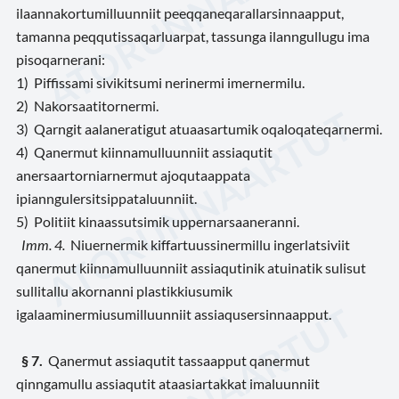
ilaannakortumilluunniit peeqqaneqarallarsinnaapput,
tamanna peqqutissaqarluarpat, tassunga ilanngullugu ima
pisoqarnerani:
1) Piffissami sivikitsumi nerinermi imernermilu.
2) Nakorsaatitornermi.
3) Qarngit aalaneratigut atuaasartumik oqaloqateqarnermi.
4) Qanermut kiinnamulluunniit assiaqutit
anersaartorniarnermut ajoqutaappata
ipianngulersitsippataluunniit.
5) Politiit kinaassutsimik uppernarsaaneranni.
Imm. 4.
Niuernermik kiffartuussinermillu ingerlatsiviit
qanermut kiinnamulluunniit assiaqutinik atuinatik sulisut
sullitallu akornanni plastikkiusumik
igalaaminermiusumilluunniit assiaqusersinnaapput.
§ 7.
Qanermut assiaqutit tassaapput qanermut
qinngamullu assiaqutit ataasiartakkat imaluunniit