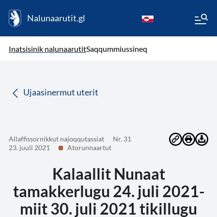
Nalunaarutit.gl
kl-GL
( Toqqagaq )
Oqaatsit toqqakkit
Inatsisinik nalunaarutit
Saqqummiussineq
da
Ujaasinermut uterit
Allaffissornikkut najoqqutassiat
Nr. 31
23. juuli 2021
Atorunnaartut
Kalaallit Nunaat
tamakkerlugu 24. juli 2021-
miit 30. juli 2021 tikillugu