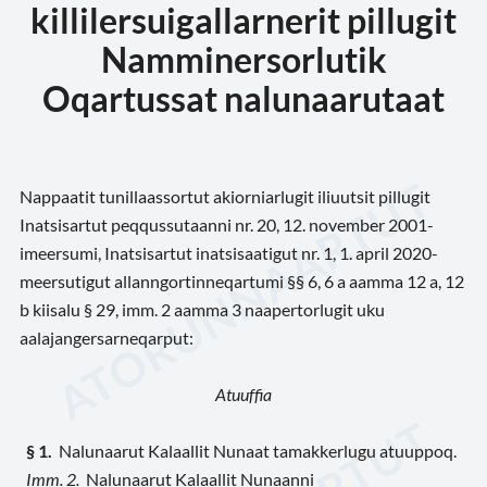
killilersuigallarnerit pillugit
Namminersorlutik
Oqartussat nalunaarutaat
Nappaatit tunillaassortut akiorniarlugit iliuutsit pillugit
Inatsisartut peqqussutaanni nr. 20, 12. november 2001-
imeersumi, Inatsisartut inatsisaatigut nr. 1, 1. april 2020-
meersutigut allanngortinneqartumi §§ 6, 6 a aamma 12 a, 12
b kiisalu § 29, imm. 2 aamma 3 naapertorlugit uku
aalajangersarneqarput:
Atuuffia
§ 1.
Nalunaarut Kalaallit Nunaat tamakkerlugu atuuppoq.
Imm. 2.
Nalunaarut
Kalaallit Nunaanni