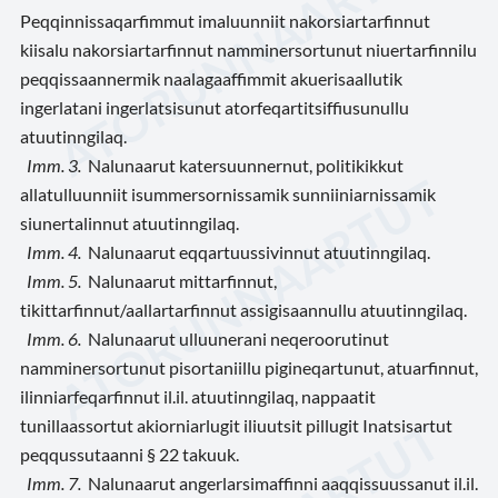
Peqqinnissaqarfimmut imaluunniit nakorsiartarfinnut
kiisalu nakorsiartarfinnut namminersortunut niuertarfinnilu
peqqissaannermik naalagaaffimmit akuerisaallutik
ingerlatani ingerlatsisunut atorfeqartitsiffiusunullu
atuutinngilaq.
Imm. 3.
Nalunaarut katersuunnernut, politikikkut
allatulluunniit isummersornissamik sunniiniarnissamik
siunertalinnut atuutinngilaq.
Imm. 4.
Nalunaarut eqqartuussivinnut atuutinngilaq.
Imm. 5.
Nalunaarut mittarfinnut,
tikittarfinnut/aallartarfinnut assigisaannullu atuutinngilaq.
Imm. 6.
Nalunaarut ulluunerani neqeroorutinut
namminersortunut pisortaniillu pigineqartunut, atuarfinnut,
ilinniarfeqarfinnut il.il. atuutinngilaq, nappaatit
tunillaassortut akiorniarlugit iliuutsit pillugit Inatsisartut
peqqussutaanni § 22 takuuk.
Imm. 7.
Nalunaarut angerlarsimaffinni aaqqissuussanut il.il.