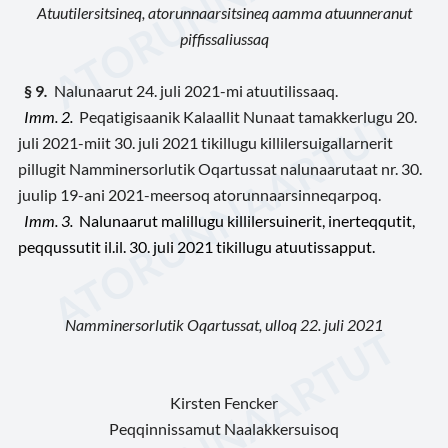
Atuutilersitsineq, atorunnaarsitsineq aamma atuunneranut
piffissaliussaq
§ 9
.
Nalunaarut 24. juli 2021-mi atuutilissaaq.
Imm. 2.
Peqatigisaanik Kalaallit Nunaat tamakkerlugu 20.
juli 2021-miit 30. juli 2021 tikillugu killilersuigallarnerit
pillugit Namminersorlutik Oqartussat nalunaarutaat
nr.
30.
juulip 19-ani 2021-meersoq atorunnaarsinneqarpoq
.
Imm. 3.
Nalunaarut malillugu killilersuinerit, inerteqqutit,
peqqussutit il.il. 30. juli 2021 tikillugu atuutissapput.
Namminersorlutik Oqartussat, ulloq 22. juli 2021
Kirsten Fencker
Peqqinnissamut Naalakkersuisoq