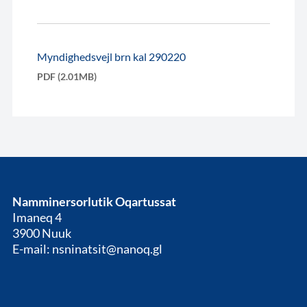
Myndighedsvejl brn kal 290220
PDF (2.01MB)
Namminersorlutik Oqartussat
Imaneq 4
3900 Nuuk
E-mail: nsninatsit@nanoq.gl