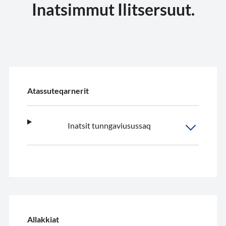
Inatsimmut Ilitsersuut.
Atassuteqarnerit
Inatsit tunngaviusussaq
Allakkiat