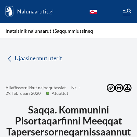
Nalunaarutit.gl
kl-GL
( Toqqagaq )
Oqaatsit toqqakkit
Inatsisinik nalunaarutit
Saqqummiussineq
da
Ujaasinermut uterit
Allaffissornikkut najoqqutassiat
Nr. -
29. februaari 2020
Atuuttut
Saqqa. Kommunini
Pisortaqarfinni Meeqqat
Tapersersorneqarnissaannut