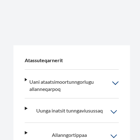
Atassuteqarnerit
Uani ataatsimoortunngorlugu
allanneqarpoq
Uunga inatsit tunngaviusussaq
Allanngortippaa