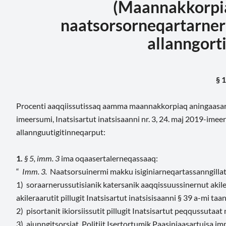
(Maannakkorpia
naatsorsorneqartarner
allanngort
§ 1
Procenti aaqqiissutissaq aamma maannakkorpiaq aningaasarsiat 
imeersumi, Inatsisartut inatsisaanni nr. 3, 24. maj 2019-im
allannguutigitinneqarput:
1.
§ 5, imm. 3
ima oqaasertalerneqassaaq:
“
Imm. 3.
Naatsorsuinermi makku isiginiarneqartassanngillat
1) soraarnerussutisianik katersanik aaqqissuussinernut akile
akileraarutit pillugit Inatsisartut inatsisisaanni § 39 a-mi taa
2) pisortanit ikiorsiissutit pillugit Inatsisartut peqqussutaat 
3) ajunngitsorsiat, Politiit Isertortumik Paasiniaasartuisa 