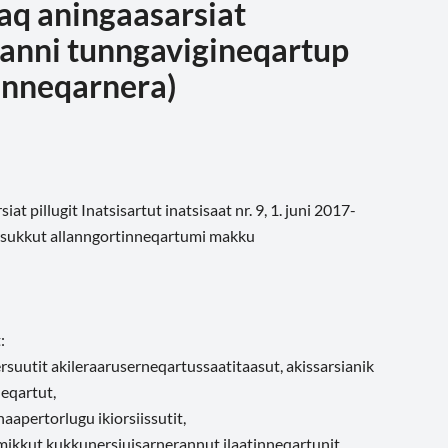
q aningaasarsiat
anni tunngavigineqartup
inneqarnera)
pillugit Inatsisartut inatsisaat nr. 9, 1. juni 2017-
eersukkut allanngortinneqartumi makku
:
rsuutit akileraaruserneqartussaatitaasut, akissarsianik
neqartut,
naapertorlugu ikiorsiissutit,
immikkut kukkunersiuisarnerannut ilaatinneqartunit