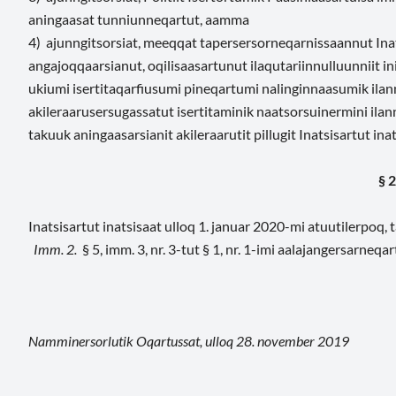
aningaasat tunniunneqartut, aamma
4) ajunngitsorsiat, meeqqat tapersersorneqarnissaannut Inat
angajoqqaarsianut, oqilisaasartunut ilaqutariinnulluunniit i
ukiumi isertitaqarfiusumi pineqartumi nalinginnaasumik ilan
akileraarusersugassatut isertitaminik naatsorsuinermini ila
takuuk aningaasarsianit akileraarutit pillugit Inatsisartut inat
§ 2
Inatsisartut inatsisaat ulloq 1. januar 2020-mi atuutilerpoq, 
Imm. 2.
§ 5, imm. 3, nr. 3-tut § 1, nr. 1-imi aalajangersarne
Namminersorlutik Oqartussat, ulloq 28. november 2019