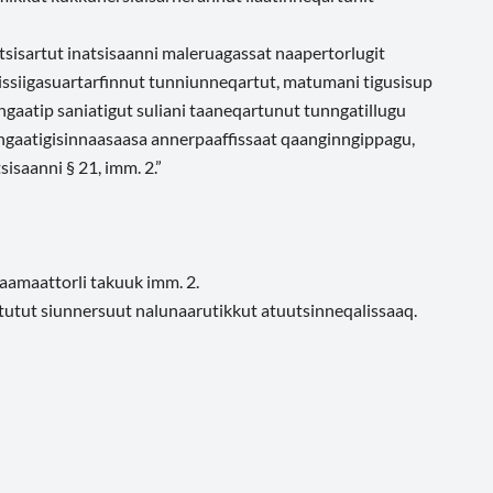
sisartut inatsisaanni maleruagassat naapertorlugit
nissiigasuartarfinnut tunniunneqartut, matumani tigusisup
ngaatip saniatigut suliani taaneqartunut tunngatillugu
nngaatigisinnaasaasa annerpaaffissaat qaanginngippagu,
sisaanni § 21, imm. 2.”
taamaattorli takuuk imm. 2.
qartutut siunnersuut nalunaarutikkut atuutsinneqalissaaq.