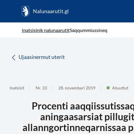
Nalunaarutit.gl
kl-GL
( Toqqagaq )
Oqaatsit toqqakkit
Inatsisinik nalunaarutit
Saqqummiussineq
da
Ujaasinermut uterit
Inatsisit
Nr. 33
28. novembari 2019
Atuuttut
Procenti aaqqiissutis
aningaasarsiat pillugit
allanngortinneqarnissaa pi