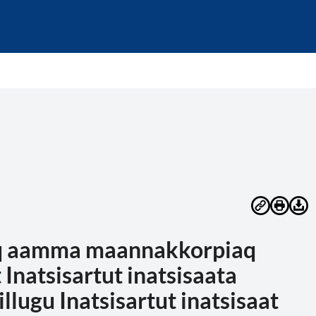
saq aamma maannakkorpiaq
 Inatsisartut inatsisaata
llugu Inatsisartut inatsisaat