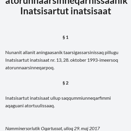
atorunnaarsinneqarnissaanik
Inatsisartut inatsisaat
§ 1
Nunanit allanit aningaasanik taarsigassarsinissaq pillugu
Inatsisartut inatsisaat nr. 13, 28. ok­tober 1993-imeersoq
atorunnaarsinneqarpoq.
§ 2
Inatsisartut inatsisaat ullup saqqummiunneqarfimmi
aqaguani atortuulissaaq.
Namminersorlutik Oqartussat, ulloq 29. maj 2017