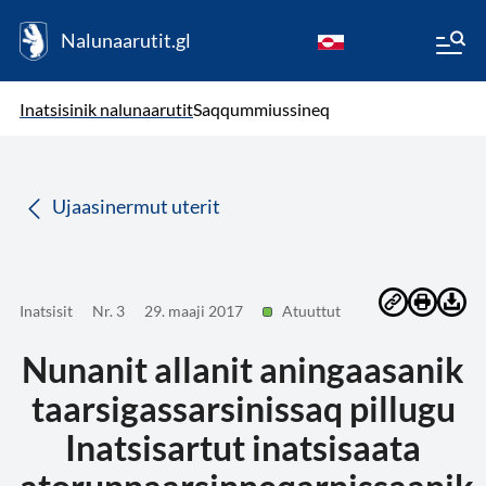
Nalunaarutit.gl
kl-GL
( Toqqagaq )
Oqaatsit toqqakkit
Inatsisinik nalunaarutit
Saqqummiussineq
da
Ujaasinermut uterit
Inatsisit
Nr. 3
29. maaji 2017
Atuuttut
Nunanit allanit aningaasanik
taarsigassarsinissaq pillugu
Inatsisartut inatsisaata