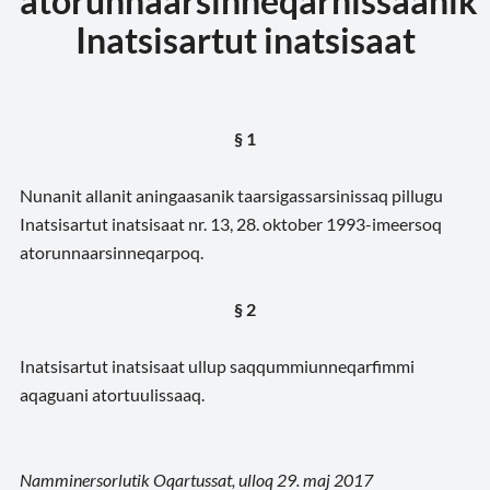
atorunnaarsinneqarnissaanik
Inatsisartut inatsisaat
§ 1
Nunanit allanit aningaasanik taarsigassarsinissaq pillugu
Inatsisartut inatsisaat nr. 13, 28. ok­tober 1993-imeersoq
atorunnaarsinneqarpoq.
§ 2
Inatsisartut inatsisaat ullup saqqummiunneqarfimmi
aqaguani atortuulissaaq.
Namminersorlutik Oqartussat, ulloq 29. maj 2017