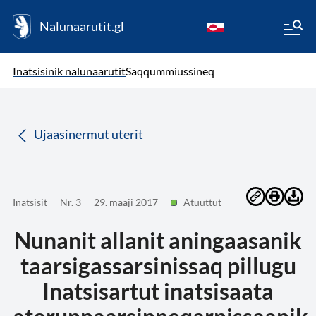
Nalunaarutit.gl
kl-GL
( Toqqagaq )
Oqaatsit toqqakkit
Inatsisinik nalunaarutit
Saqqummiussineq
da
Ujaasinermut uterit
Inatsisit
Nr. 3
29. maaji 2017
Atuuttut
Nunanit allanit aningaasanik
taarsigassarsinissaq pillugu
Inatsisartut inatsisaata