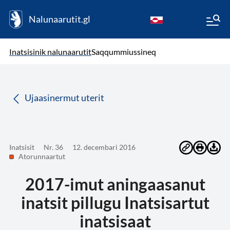
Nalunaarutit.gl
kl-GL
( Toqqagaq )
Oqaatsit toqqakkit
Inatsisinik nalunaarutit
Saqqummiussineq
da
Ujaasinermut uterit
Inatsisit
Nr. 36
12. decembari 2016
Atorunnaartut
2017-imut aningaasanut
inatsit pillugu Inatsisartut
inatsisaat