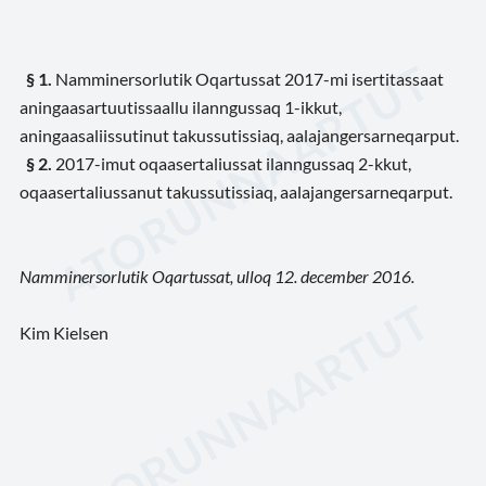
§ 1.
Namminersorlutik Oqartussat 2017-mi isertitassaat
aningaasartuutissaallu ilanngussaq 1-ikkut,
aningaasaliissutinut takussutissiaq, aalajangersarneqarput.
§ 2.
2017-imut oqaasertaliussat ilanngussaq 2-kkut,
oqaasertaliussanut takussutissiaq, aalajangersarneqarput.
Namminersorlutik Oqartussat, ulloq 12. december 2016.
Kim Kielsen