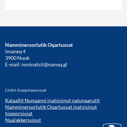
Namminersorlutik Oqartussat
Imaneq 4
3900 Nuuk
E-mail: nsninatsit@nanoq.gl
Linkit iluaqutaasussat
Kalaallit Nunaanni inatsisinut nalunaarutit
Namminersorlutik Oqartussat inatsisinut
toqqorsiviat
Naalakkersuisut