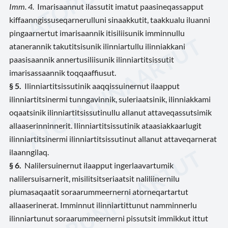
Imm. 4.
Imarisaannut ilassutit imatut paasineqassapput
kiffaanngissuseqarnerulluni sinaakkutit, taakkualu iluanni
pingaarnertut imarisaannik itisiliisunik imminnullu
atanerannik takutitsisunik ilinniartullu ilinniakkani
paasisaannik annertusiliisunik ilinniartitsissutit
imarisassaannik toqqaaffiusut.
§ 5.
Ilinniartitsissutinik aaqqissuinernut ilaapput
ilinniartitsinermi tunngavinnik, suleriaatsinik, ilinniakkami
oqaatsinik ilinniartitsissutinullu allanut attaveqassutsimik
allaaserinninnerit. Ilinniartitsissutinik ataasiakkaarlugit
ilinniartitsinermi ilinniartitsissutinut allanut attaveqarnerat
ilaanngilaq.
§ 6.
Nalilersuinernut ilaapput ingerlaavartumik
nalilersuisarnerit, misilitsitseriaatsit naliliinernilu
piumasaqaatit soraarummeernerni atorneqartartut
allaaserinerat. Imminnut ilinniartittunut namminnerlu
ilinniartunut soraarummeernerni pissutsit immikkut ittut