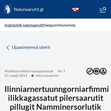
Nalunaarutit.gl
kl-GL
( Toqqagaq )
Oqaatsit toqqakkit
Inatsisinik nalunaarutit
Saqqummiussineq
da
Ujaasinermut uterit
Allaffissornikkut najoqqutassiat
Nr. 7
27. maaji 2014
Atorunnaartut
Ilinniarnertuunngorniarfimmi
ilikkagassatut pilersaarutit
pillugit Namminersorlutik