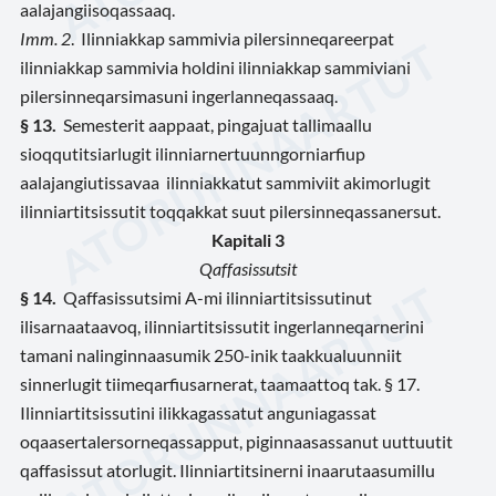
aalajangiisoqassaaq.
Imm. 2
. Ilinniakkap sammivia pilersinneqareerpat
ilinniakkap sammivia holdini ilinniakkap sammiviani
pilersinneqarsimasuni ingerlanneqassaaq.
§ 13.
Semesterit aappaat, pingajuat tallimaallu
sioqqutitsiarlugit ilinniarnertuunngorniarfiup
aalajangiutissavaa ilinniakkatut sammiviit akimorlugit
ilinniartitsissutit toqqakkat suut pilersinneqassanersut.
Kapitali 3
Qaffasissutsit
§ 14.
Qaffasissutsimi A-mi ilinniartitsissutinut
ilisarnaataavoq, ilinniartitsissutit ingerlanneqarnerini
tamani nalinginnaasumik 250-inik taakkualuunniit
sinnerlugit tiimeqarfiusarnerat, taamaattoq tak. § 17.
Ilinniartitsissutini ilikkagassatut anguniagassat
oqaasertalersorneqassapput, piginnaasassanut uuttuutit
qaffasissut atorlugit. Ilinniartitsinerni inaarutaasumillu