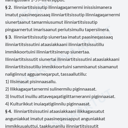
§ 2.
Ilinniartitsissutip ilinniagaqarnermi inissisimanera
imatut paasineqassaaq ilinniartitsissutip ilinniagaqarnermi
siunertaanut tamarmiusumut ilinniartitsissutip
pingaarnertut imarisaanut periutsimullu tapersiinera.
§ 3.
Ilinniartitsissutip siunertaa imatut paasineqassaaq
ilinniartitsissutini ataasiakkaani ilinniartitsissutillu
immikkoortuini ilinniartitsinerup siunertaa.
Ilinniartitsissutit siunertai ilinniartitsissutini ataasiakkaani
ilinniartitsissutillu immikkoortuini sammisanut sisamanut
naligiinnut agguarneqarput, tassaallutillu:
1) Ilisimasat pisinnaasallu.
2) Ilikkagaqartarnermi sulinermilu piginnaasat.
3) Inuttut inuillu attaveqaqatigiittarneranni piginnaasat.
4) Kulturikkut inuiaqatigiinnilu piginnaasat.
§ 4.
Ilinniartitsissutini ataasiakkaani ilikkagassatut
anguniakkat imatut paasineqassapput anguniakkat
immikkuualuttui, taakkunanilu ilinniartitsissutit