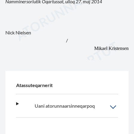
Namminersorlutik Oqartussat, ulloq 27. maj 2014
Nick Nielsen
/
Mikael Kristensen
Atassuteqarnerit
Uani atorunnaarsinneqarpoq