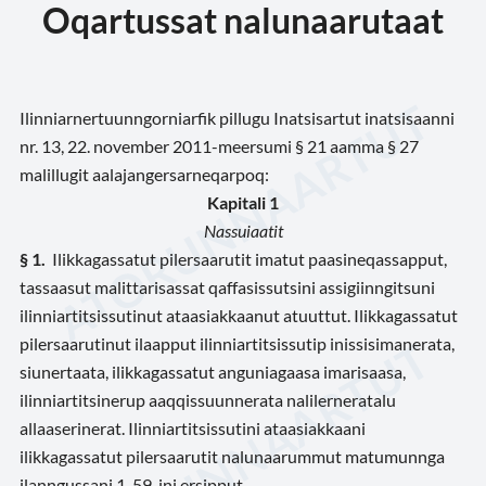
Oqartussat nalunaarutaat
Ilinniarnertuunngorniarfik pillugu Inatsisartut inatsisaanni
nr. 13, 22. november 2011-meersumi § 21 aamma § 27
malillugit aalajangersarneqarpoq:
Kapitali 1
Nassuiaatit
§ 1.
Ilikkagassatut pilersaarutit imatut paasineqassapput,
tassaasut malittarisassat qaffasissutsini assigiinngitsuni
ilinniartitsissutinut ataasiakkaanut atuuttut. Ilikkagassatut
pilersaarutinut ilaapput ilinniartitsissutip inissisimanerata,
siunertaata, ilikkagassatut anguniagaasa imarisaasa,
ilinniartitsinerup aaqqissuunnerata nalilerneratalu
allaaserinerat. Ilinniartitsissutini ataasiakkaani
ilikkagassatut pilersaarutit nalunaarummut matumunnga
ilanngussani 1-59-ini ersipput.