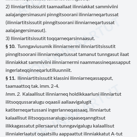
2) Ilinniartitsissutit taamaallaat ilinniakkat sammiviini
aalajangersimasuni pinngitsoorani ilinniarneqartussat
(ilinniartitsissutit pinngitsoorani ilinniarneqartussat
aalajangersimasut).
3) Ilinniartitsissutit toqqarneqarsinnaasut.
§ 10.
Tunngaviusumik ilinniarnermi ilinniartitsissutit
pinngitsoorani ilinniarneqartussat tamanut tunngasut ilaat
ilinniakkat sammiviini ilinniarnermi naammassineqassapput
ingerlateqqinneqarlutilluunniit.
§ 11.
Ilinniartitsissutit klassini ilinniarneqassapput,
taamaattoq tak. imm. 2-4.
Imm. 2.
Kalaallisut ilinniarneq holdikkaarluni ilinniartut
ilitsoqqussaralugu oqaasii aallaavigalugit
katiterneqartussani ingerlanneqassaaq. Ilinniartut
kalaallisut ilitsoqqussaralugu oqaaseqanngitsut
ilikkagassatut pilersaarut tunngavigalugu kalaallisut
ilinnialerlaatut oqaatsillu aappaattut ilinniakkatut A-tut