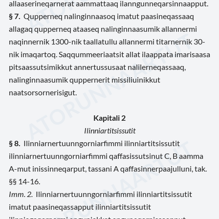
allaaserineqarnerat aammattaaq ilanngunneqarsinnaapput.
§ 7.
Qupperneq nalinginnaasoq imatut paasineqassaaq
allagaq qupperneq ataaseq nalinginnaasumik allannermi
naqinnernik 1300-nik taallatullu allannermi titarnernik 30-
nik imaqartoq. Saqqummeeriaatsit allat ilaappata imarisaasa
pitsaassutsimikkut annertussusaat nalilerneqassaaq,
nalinginnaasumik quppernerit missiliuinikkut
naatsorsornerisigut.
Kapitali 2
Ilinniartitsissutit
§ 8.
Ilinniarnertuunngorniarfimmi ilinniartitsissutit
ilinniarnertuunngorniarfimmi qaffasissutsinut C, B aamma
A-mut inissinneqarput, tassani A qaffasinnerpaajulluni, tak.
§§ 14-16.
Imm. 2.
Ilinniarnertuunngorniarfimmi ilinniartitsissutit
imatut paasineqassapput ilinniartitsissutit