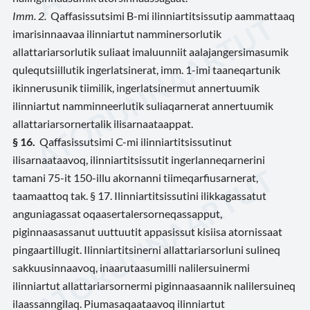
Imm. 2.
Qaffasissutsimi B-mi ilinniartitsissutip aammattaaq
imarisinnaavaa ilinniartut namminersorlutik
allattariarsorlutik suliaat imaluunniit aalajangersimasumik
qulequtsiillutik ingerlatsinerat, imm. 1-imi taaneqartunik
ikinnerusunik tiimilik, ingerlatsinermut annertuumik
ilinniartut namminneerlutik suliaqarnerat annertuumik
allattariarsornertalik ilisarnaataappat.
§ 16.
Qaffasissutsimi C-mi ilinniartitsissutinut
ilisarnaataavoq, ilinniartitsissutit ingerlanneqarnerini
tamani 75-it 150-illu akornanni tiimeqarfiusarnerat,
taamaattoq tak. § 17. Ilinniartitsissutini ilikkagassatut
anguniagassat oqaasertalersorneqassapput,
piginnaasassanut uuttuutit appasissut kisiisa atornissaat
pingaartillugit. Ilinniartitsinerni allattariarsorluni sulineq
sakkuusinnaavoq, inaarutaasumilli nalilersuinermi
ilinniartut allattariarsornermi piginnaasaannik nalilersuineq
ilaassanngilaq. Piumasaqaataavoq ilinniartut