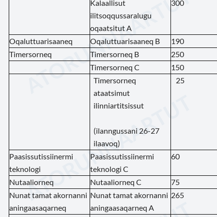
Kalaallisut
300
ilitsoqqussaralugu
oqaatsitut A
Oqaluttuarisaaneq
Oqaluttuarisaaneq B
190
Timersorneq
Timersorneq B
250
Timersorneq C
150
Timersorneq
25
ataatsimut
ilinniartitsissut
(ilanngussani 26-27
ilaavoq)
Paasissutissiinermi
Paasissutissiinermi
60
teknologi
teknologi C
Nutaaliorneq
Nutaaliorneq C
75
Nunat tamat akornanni
Nunat tamat akornanni
265
aningaasaqarneq
aningaasaqarneq A