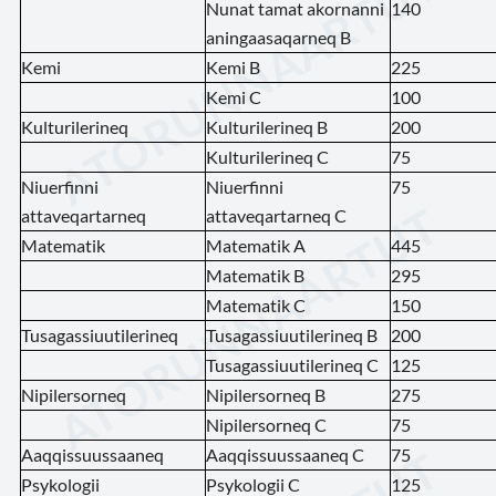
Nunat tamat akornanni
140
aningaasaqarneq B
Kemi
Kemi B
225
Kemi C
100
Kulturilerineq
Kulturilerineq B
200
Kulturilerineq C
75
Niuerfinni
Niuerfinni
75
attaveqartarneq
attaveqartarneq C
Matematik
Matematik A
445
Matematik B
295
Matematik C
150
Tusagassiuutilerineq
Tusagassiuutilerineq B
200
Tusagassiuutilerineq C
125
Nipilersorneq
Nipilersorneq B
275
Nipilersorneq C
75
Aaqqissuussaaneq
Aaqqissuussaaneq C
75
Psykologii
Psykologii C
125