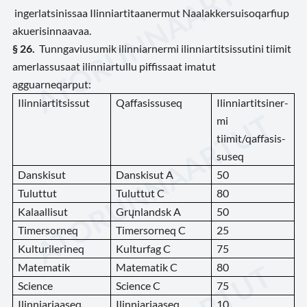
ingerlatsinissaa Ilinniartitaanermut Naalakkersuisoqarfiup
akuerisinnaavaa.
§ 26.
Tunngaviusumik ilinniarnermi ilinniartitsissutini tiimit
amerlassusaat ilinniartullu piffissaat imatut
agguarneqarput:
Ilinniartitsissut
Qaffasissuseq
Ilinniartitsiner-
mi
tiimit/qaffasis-
suseq
Danskisut
Danskisut A
50
Tuluttut
Tuluttut C
80
Kalaallisut
Grųnlandsk A
50
Timersorneq
Timersorneq C
25
Kulturilerineq
Kulturfag C
75
Matematik
Matematik C
80
Science
Science C
75
Ilinniariaaseq
Ilinniariaaseq
10