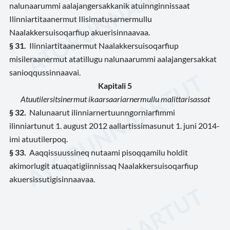
nalunaarummi aalajangersakkanik atuinnginnissaat
Ilinniartitaanermut Ilisimatusarnermullu
Naalakkersuisoqarfiup akuerisinnaavaa.
§ 31.
Ilinniartitaanermut Naalakkersuisoqarfiup
misileraanermut atatillugu nalunaarummi aalajangersakkat
sanioqqussinnaavai.
Kapitali 5
Atuutilersitsinermut ikaarsaariarnermullu malittarisassat
§ 32.
Nalunaarut ilinniarnertuunngorniarfimmi
ilinniartunut 1. august 2012 aallartissimasunut 1. juni 2014-
imi atuutilerpoq.
§ 33.
Aaqqissuussineq nutaami pisoqqamilu holdit
akimorlugit atuaqatigiinnissaq Naalakkersuisoqarfiup
akuersissutigisinnaavaa.