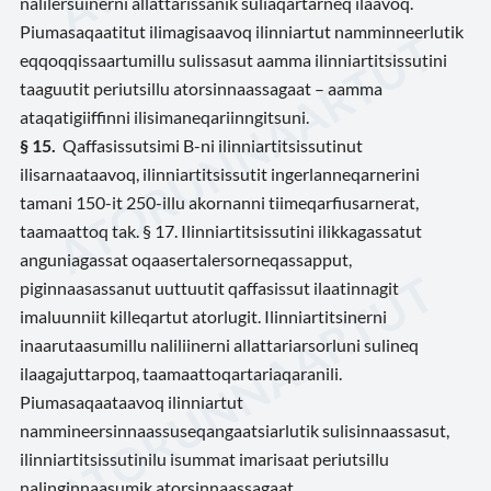
nalilersuinerni allattarissanik suliaqartarneq ilaavoq.
Piumasaqaatitut ilimagisaavoq ilinniartut namminneerlutik
eqqoqqissaartumillu sulissasut aamma ilinniartitsissutini
taaguutit periutsillu atorsinnaassagaat – aamma
ataqatigiiffinni ilisimaneqariinngitsuni.
§ 15.
Qaffasissutsimi B-ni ilinniartitsissutinut
ilisarnaataavoq, ilinniartitsissutit ingerlanneqarnerini
tamani 150-it 250-illu akornanni tiimeqarfiusarnerat,
taamaattoq tak. § 17. Ilinniartitsissutini ilikkagassatut
anguniagassat oqaasertalersorneqassapput,
piginnaasassanut uuttuutit qaffasissut ilaatinnagit
imaluunniit killeqartut atorlugit. Ilinniartitsinerni
inaarutaasumillu naliliinerni allattariarsorluni sulineq
ilaagajuttarpoq, taamaattoqartariaqaranili.
Piumasaqaataavoq ilinniartut
nammineersinnaassuseqangaatsiarlutik sulisinnaassasut,
ilinniartitsissutinilu isummat imarisaat periutsillu
nalinginnaasumik atorsinnaassagaat.