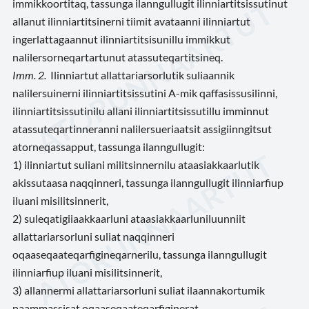
immikkoortitaq, tassunga ilanngullugit ilinniartitsissutinut
allanut ilinniartitsinerni tiimit avataanni ilinniartut
ingerlattagaannut ilinniartitsisunillu immikkut
nalilersorneqartartunut atassuteqartitsineq.
Imm. 2.
Ilinniartut allattariarsorlutik suliaannik
nalilersuinerni ilinniartitsissutini A-mik qaffasissusilinni,
ilinniartitsissutinilu allani ilinniartitsissutillu imminnut
atassuteqartinneranni nalilersueriaatsit assigiinngitsut
atorneqassapput, tassunga ilanngullugit:
1) ilinniartut suliani militsinnernilu ataasiakkaarlutik
akissutaasa naqqinneri, tassunga ilanngullugit ilinniarfiup
iluani misilitsinnerit,
2) suleqatigiiaakkaarluni ataasiakkaarluniluunniit
allattariarsorluni suliat naqqinneri
oqaaseqaateqarfigineqarnerilu, tassunga ilanngullugit
ilinniarfiup iluani misilitsinnerit,
3) allannermi allattariarsorluni suliat ilaannakortumik
naammassisat oqaaseqaateqarfiginerat,