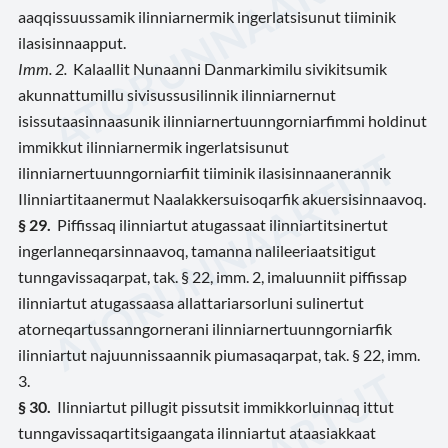
aaqqissuussamik ilinniarnermik ingerlatsisunut tiiminik
ilasisinnaapput.
Imm. 2.
Kalaallit Nunaanni Danmarkimilu sivikitsumik
akunnattumillu sivisussusilinnik ilinniarnernut
isissutaasinnaasunik ilinniarnertuunngorniarfimmi holdinut
immikkut ilinniarnermik ingerlatsisunut
ilinniarnertuunngorniarfiit tiiminik ilasisinnaanerannik
Ilinniartitaanermut Naalakkersuisoqarfik akuersisinnaavoq.
§ 29.
Piffissaq ilinniartut atugassaat ilinniartitsinertut
ingerlanneqarsinnaavoq, tamanna nalileeriaatsitigut
tunngavissaqarpat, tak. § 22, imm. 2, imaluunniit piffissap
ilinniartut atugassaasa allattariarsorluni sulinertut
atorneqartussanngornerani ilinniarnertuunngorniarfik
ilinniartut najuunnissaannik piumasaqarpat, tak. § 22, imm.
3.
§ 30.
Ilinniartut pillugit pissutsit immikkorluinnaq ittut
tunngavissaqartitsigaangata ilinniartut ataasiakkaat