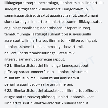
ilikkagaqarnissaq siunertaralugu, ilinniartitsisup ilinniartullu
suleqatigiiffigisaannik, ilinniarnertuunngorniarfiup
sammisaqartitsissutissatut aaqqissugaanut, tamatumani
siunertaralugu ilinniartup ilinniartitsissummi ilikkagassatut
anguniagassanik angusaqarnissaanut tapersiinissaq,
tamatumunnga ilaatillugit suliniutit pissusiviusunillu
assersuutit, ilinniartitsisup ilinniartumik ilitsersuiffigisai.
Ilinniartitsinermi tiimit aamma ingerlaavartumik
nalilersuinernut taakkununngalu atasumik
ilitsersuisarnernut atorneqassapput.
§ 21.
Ilinniartitsissutini tiimit ingerlanneqassapput,
piffissap soraarummeerfiusup - ilinniartitsissummi
misilitsiffiusup imaluunniit misilitsinnissamut
periarfissaqarfiusup - aallartinnginnerani.
§ 22.
Ilinniartitsissutini ataasiakkaani ilinniartut piffissaq
atugassaat tassaavoq piffissaq ilinniartut ataasiakkaat
ilinniartitsissutini allattariarsorlutik sulinissaannut