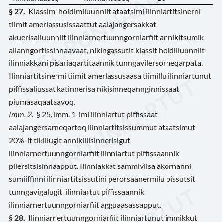
§ 27.
Klassimi holdimiluunniit ataatsimi ilinniartitsinerni
tiimit amerlassusissaattut aalajangersakkat
akuerisalluunniit ilinniarnertuunngorniarfiit annikitsumik
allanngortissinnaavaat, nikingassutit klassit holdilluunniit
ilinniakkani pisariaqartitaannik tunngavilersorneqarpata.
Ilinniartitsinermi tiimit amerlassusaasa tiimillu ilinniartunut
piffissaliussat katinnerisa nikisinneqannginnissaat
piumasaqaataavoq.
Imm. 2.
§ 25, imm. 1-imi ilinniartut piffissaat
aalajangersarneqartoq ilinniartitsissummut ataatsimut
20%-it tikillugit annikillisinnerisigut
ilinniarnertuunngorniarfiit ilinniartut piffissaannik
pilersitsisinnaapput. Ilinniakkat sammiviisa akornanni
sumiiffinni ilinniartitsissutini perorsaanermilu pissutsit
tunngavigalugit ilinniartut piffissaannik
ilinniarnertuunngorniarfiit agguaasassapput.
§ 28.
Ilinniarnertuunngorniarfiit ilinniartunut immikkut