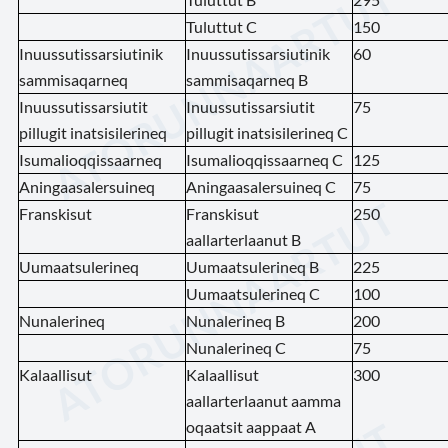
Tuluttut C
150
Inuussutissarsiutinik
Inuussutissarsiutinik
60
sammisaqarneq
sammisaqarneq B
Inuussutissarsiutit
Inuussutissarsiutit
75
pillugit inatsisilerineq
pillugit inatsisilerineq C
Isumalioqqissaarneq
Isumalioqqissaarneq C
125
Aningaasalersuineq
Aningaasalersuineq C
75
Franskisut
Franskisut
250
aallarterlaanut B
Uumaatsulerineq
Uumaatsulerineq B
225
Uumaatsulerineq C
100
Nunalerineq
Nunalerineq B
200
Nunalerineq C
75
Kalaallisut
Kalaallisut
300
aallarterlaanut aamma
oqaatsit aappaat A