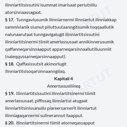
ilinniartitsissutini isummat imarisaat periutsillu
atorsinnaassagaat.
§ 17.
Tunngaviusumik ilinniarnermi ilinniartut ilinniakkap
sammivianik siumut pituttuutaanngitsumik toqqaallutik
nalunaarutaat tunngavigalugit ilinniartitsissutini
ilinniartitsinermi tiimit amerlassusaat annikinnerusumik
qaffanneqarsinnaapput apparneqarsinnaallutilluunniit
(naleqqussarneqarsinnaapput).
§ 18.
Qaffasissutsit akimorlugit
ilinniartitsisoqarsinnaanngilaq.
Kapitali 4
Annertussusiliineq
§ 19.
Ilinniartitsissutini ilinniartitsinermi tiimit
amerlassusaat, piffissaq ilinniartut atugaat
ilinniartitsinissanullu piareersarnerit ilinniartut
ilinniagaqarnermi sulinerannut ilaapput.
§ 20.
Ilinniartitsinermi tiimit atorneqassapput