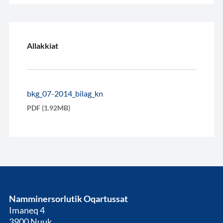
Allakkiat
bkg_07-2014_bilag_kn
PDF (1.92MB)
Namminersorlutik Oqartussat
Imaneq 4
3900 Nuuk