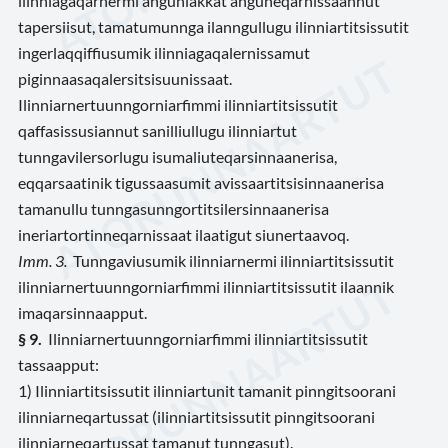
ilinniagaqarnermi anguniakkat anguneqarnissaannut
tapersiisut, tamatumunnga ilanngullugu ilinniartitsissutit
ingerlaqqiffiusumik ilinniagaqalernissamut
piginnaasaqalersitsisuunissaat.
Ilinniarnertuunngorniarfimmi ilinniartitsissutit
qaffasissusiannut sanilliullugu ilinniartut
tunngavilersorlugu isumaliuteqarsinnaanerisa,
eqqarsaatinik tigussaasumit avissaartitsisinnaanerisa
tamanullu tunngasunngortitsilersinnaanerisa
ineriartortinneqarnissaat ilaatigut siunertaavoq.
Imm. 3.
Tunngaviusumik ilinniarnermi ilinniartitsissutit
ilinniarnertuunngorniarfimmi ilinniartitsissutit ilaannik
imaqarsinnaapput.
§ 9.
Ilinniarnertuunngorniarfimmi ilinniartitsissutit
tassaapput:
1) Ilinniartitsissutit ilinniartunit tamanit pinngitsoorani
ilinniarneqartussat (ilinniartitsissutit pinngitsoorani
ilinniarneqartussat tamanut tunngasut).