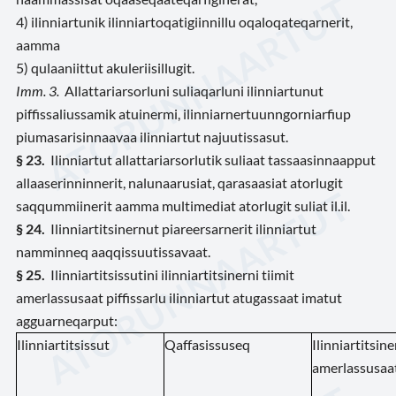
4) ilinniartunik ilinniartoqatigiinnillu oqaloqateqarnerit,
aamma
5) qulaaniittut akuleriisillugit.
Imm. 3.
Allattariarsorluni suliaqarluni ilinniartunut
piffissaliussamik atuinermi, ilinniarnertuunngorniarfiup
piumasarisinnaavaa ilinniartut najuutissasut.
§ 23.
Ilinniartut allattariarsorlutik suliaat tassaasinnaapput
allaaserinninnerit, nalunaarusiat, qarasaasiat atorlugit
saqqummiinerit aamma multimediat atorlugit suliat il.il.
§ 24.
Ilinniartitsinernut piareersarnerit ilinniartut
namminneq aaqqissuutissavaat.
§ 25.
Ilinniartitsissutini ilinniartitsinerni tiimit
amerlassusaat piffissarlu ilinniartut atugassaat imatut
agguarneqarput:
Ilinniartitsissut
Qaffasissuseq
Ilinniartitsine
amerlassusaat