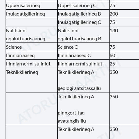
Upperisalerineq
Upperisalerineq C
75
Inuiaqatigiilerineq
Inuiaqatigiilerineq B
200
Inuiaqatigiilerineq C
75
Nalitsinni
Nalitsinni
130
oqaluttuarisaaneq
oqaluttuarisaaneq B
Science
Science C
75
Ilinniariaaseq
Ilinniariaaseq C
60
Ilinniarnermi suliniut
Ilinniarnermi suliniut
25
Teknikkilerineq
Teknikkilerineq A
350
geologi aatsitassallu
Teknikkilerineq A
350
pinngortitaq
avatangiisillu
Teknikkilerineq A
350