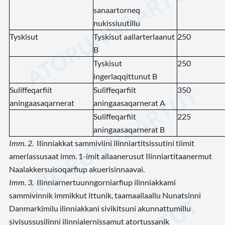
sanaartorneq
nukissiuutillu
Tyskisut
Tyskisut aallarterlaanut
250
B
Tyskisut
250
ingerlaqqittunut B
Suliffeqarfiit
Suliffeqarfiit
350
aningaasaqarnerat
aningaasaqarnerat A
Suliffeqarfiit
225
aningaasaqarnerat B
Imm. 2.
Ilinniakkat sammiviini ilinniartitsissutini tiimit
amerlassusaat imm. 1-imit allaanerusut Ilinniartitaanermut
Naalakkersuisoqarfiup akuerisinnaavai.
Imm. 3.
Ilinniarnertuunngorniarfiup ilinniakkami
sammivinnik immikkut ittunik, taamaallaallu Nunatsinni
Danmarkimilu ilinniakkani sivikitsuni akunnattumillu
sivisussusilinni ilinnialernissamut atortussanik