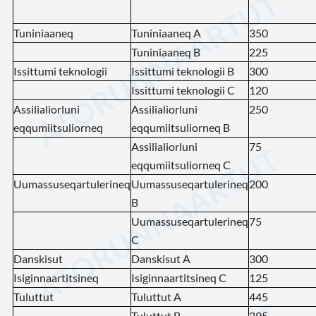
Tuniniaaneq
Tuniniaaneq A
350
Tuniniaaneq B
225
Issittumi teknologii
Issittumi teknologii B
300
Issittumi teknologii C
120
Assilialiorluni
Assilialiorluni
250
eqqumiitsuliorneq
eqqumiitsuliorneq B
Assilialiorluni
75
eqqumiitsuliorneq C
Uumassuseqartulerineq
Uumassuseqartulerineq
200
B
Uumassuseqartulerineq
75
C
Danskisut
Danskisut A
300
Isiginnaartitsineq
Isiginnaartitsineq C
125
Tuluttut
Tuluttut A
445
Tuluttut B
295