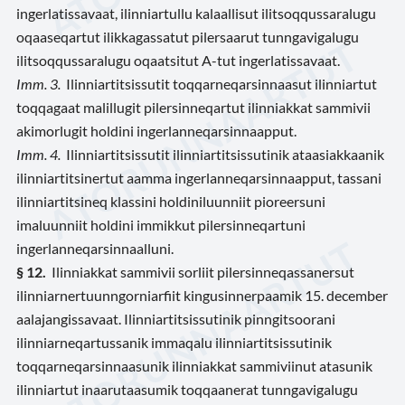
ingerlatissavaat, ilinniartullu kalaallisut ilitsoqqussaralugu
oqaaseqartut ilikkagassatut pilersaarut tunngavigalugu
ilitsoqqussaralugu oqaatsitut A-tut ingerlatissavaat.
Imm. 3.
Ilinniartitsissutit toqqarneqarsinnaasut ilinniartut
toqqagaat malillugit pilersinneqartut ilinniakkat sammivii
akimorlugit holdini ingerlanneqarsinnaapput.
Imm. 4.
Ilinniartitsissutit ilinniartitsissutinik ataasiakkaanik
ilinniartitsinertut aamma ingerlanneqarsinnaapput, tassani
ilinniartitsineq klassini holdiniluunniit pioreersuni
imaluunniit holdini immikkut pilersinneqartuni
ingerlanneqarsinnaalluni.
§ 12.
Ilinniakkat sammivii sorliit pilersinneqassanersut
ilinniarnertuunngorniarfiit kingusinnerpaamik 15. december
aalajangissavaat. Ilinniartitsissutinik pinngitsoorani
ilinniarneqartussanik immaqalu ilinniartitsissutinik
toqqarneqarsinnaasunik ilinniakkat sammiviinut atasunik
ilinniartut inaarutaasumik toqqaanerat tunngavigalugu