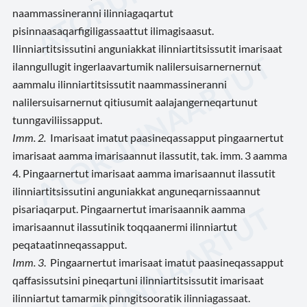
naammassineranni ilinniagaqartut
pisinnaasaqarfigiligassaattut ilimagisaasut.
Ilinniartitsissutini anguniakkat ilinniartitsissutit imarisaat
ilanngullugit ingerlaavartumik nalilersuisarnernernut
aammalu ilinniartitsissutit naammassineranni
nalilersuisarnernut qitiusumit aalajangerneqartunut
tunngaviliissapput.
Imm. 2.
Imarisaat imatut paasineqassapput pingaarnertut
imarisaat aamma imarisaannut ilassutit, tak. imm. 3 aamma
4. Pingaarnertut imarisaat aamma imarisaannut ilassutit
ilinniartitsissutini anguniakkat anguneqarnissaannut
pisariaqarput. Pingaarnertut imarisaannik aamma
imarisaannut ilassutinik toqqaanermi ilinniartut
peqataatinneqassapput.
Imm. 3
.
Pingaarnertut imarisaat imatut paasineqassapput
qaffasissutsini pineqartuni ilinniartitsissutit imarisaat
ilinniartut tamarmik pinngitsooratik ilinniagassaat.