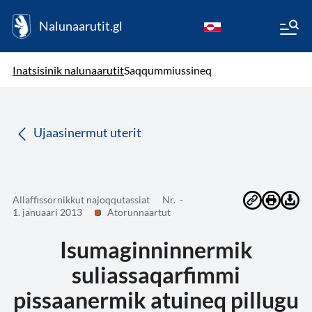
Nalunaarutit.gl
kl-GL
( Toqqagaq )
Oqaatsit toqqakkit
Inatsisinik nalunaarutit
Saqqummiussineq
da
Ujaasinermut uterit
Allaffissornikkut najoqqutassiat
Nr. -
1. januaari 2013
Atorunnaartut
Isumaginninnermik
suliassaqarfimmi
pissaanermik atuineq pillugu