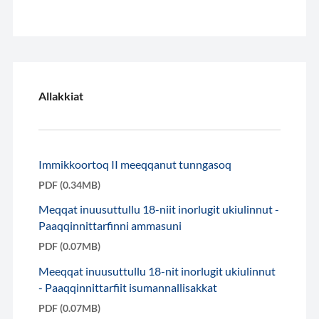
Allakkiat
Immikkoortoq II meeqqanut tunngasoq
PDF (0.34MB)
Meqqat inuusuttullu 18-niit inorlugit ukiulinnut -
Paaqqinnittarfinni ammasuni
PDF (0.07MB)
Meeqqat inuusuttullu 18-nit inorlugit ukiulinnut
- Paaqqinnittarfiit isumannallisakkat
PDF (0.07MB)