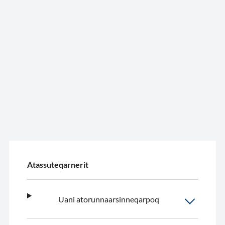
Atassuteqarnerit
Uani atorunnaarsinneqarpoq