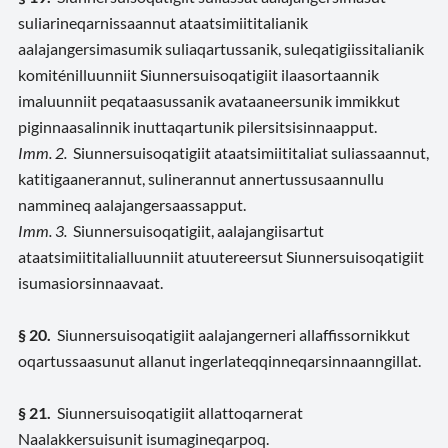
suliarineqarnissaannut ataatsimiititalianik
aalajangersimasumik suliaqartussanik, suleqatigiissitalianik
komiténilluunniit Siunnersuisoqatigiit ilaasortaannik
imaluunniit peqataasussanik avataaneersunik immikkut
piginnaasalinnik inuttaqartunik pilersitsisinnaapput.
Imm. 2.
Siunnersuisoqatigiit ataatsimiititaliat suliassaannut,
katitigaanerannut, sulinerannut annertussusaannullu
nammineq aalajangersaassapput.
Imm. 3.
Siunnersuisoqatigiit, aalajangiisartut
ataatsimiititalialluunniit atuutereersut Siunnersuisoqatigiit
isumasiorsinnaavaat.
§ 20.
Siunnersuisoqatigiit aalajangerneri allaffissornikkut
oqartussaasunut allanut ingerlateqqinneqarsinnaanngillat.
§ 21.
Siunnersuisoqatigiit allattoqarnerat
Naalakkersuisunit isumagineqarpoq.