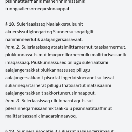
pisinnatitaaffianik mianerinninnissamik
tunngavilersorneqarsinnaappat.
§ 18.
Suleriaasissaq Naalakkersuisunit
akuersissutigineqartoq Siunnersuisoqatigiit
namminneerlutik aalajangersassavaat.
Imm. 2.
Suleriaasissaq ataatsimiittarnernut, taasisarnermut,
piukkunnassutsimut imaqarniliornermullu malittarisassanik
imaqassaaq. Piukkunnassuseq pillugu suleriaatsimi
aalajangersakkat piukkannassuseq pillugu
aalajangersakkanit pisortat ingerlatsineranni suliassat
suliarineqartarnerat pillugu Inatsisartut inatsisaanni
aalajangersakkanit sakkortunerusinnaapput.
Imm. 3.
Suleriaasissaq ulluinnarni aqutsisut
pilersinneqarnissaannik taakkulu pisinnaatitaaffiinut
malittarisassanik imaqarsinnaavoq.
§ 19.
Siunnersuisoqatigiit suliassat aalajangersimasut