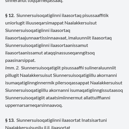
sinneranut toqqarneqassaaq.
§ 12.
Siunnersuisoqatigiinni ilaasortaq pisussaaffitik
uniorlugit iliuuseqarsimappat Naalakkersuisut
Siunnersuisoqatigiinni ilaasortaq
ilaasortaajunnaartissinnaavaat, imaluunniit ilaasortaq
Siunnersuisoqatigiinni ilaasortaanissamut
ilaasortaanissamut ataqqinassuseqanngitsoq
paasinarsippat.
Imm. 2.
Siunnersuisoqatigiit pisussaaffii sulineraluunniit
pillugit Naalakkersuisut Siunnersuisoqatigiillu akornanni
isumaqatigiinnginnermik pilersoqassappat Naalakkersuisut
Siunnersuisoqatigiillu akornanni isumaqatigiinngissutaasoq
Siunnersuisoqatigiit ataatsimiinnermut allattuiffianni
uppernarsarneqarsinnaavoq.
§ 13.
Siunnersuisoqatigiinni ilaasortat Inatsisartuni
Naalakkersuisunilu il.il. ilaasortat