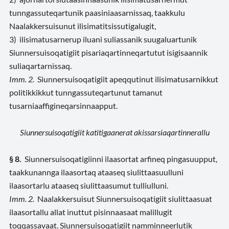
tunngassuteqartunik paasiniaasarnissaq, taakkulu
Naalakkersuisunut ilisimatitsissutigalugit,
3) ilisimatusarnerup iluani suliassanik suugaluartunik
Siunnersuisoqatigiit pisariaqartinneqartutut isigisaannik
suliaqartarnissaq.
Imm. 2.
Siunnersuisoqatigiit apeqqutinut ilisimatusarnikkut
politikkikkut tunngassuteqartunut tamanut
tusarniaaffigineqarsinnaapput.
Siunnersuisoqatigiit katitigaanerat akissarsiaqartinnerallu
§ 8.
Siunnersuisoqatigiinni ilaasortat arfineq pingasuupput,
taakkunannga ilaasortaq ataaseq siulittaasuulluni
ilaasortarlu ataaseq siulittaasumut tulliulluni.
Imm. 2.
Naalakkersuisut Siunnersuisoqatigiit siulittaasuat
ilaasortallu allat inuttut pisinnaasaat malillugit
toqqassavaat. Siunnersuisoqatigiit namminneerlutik