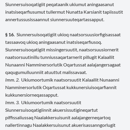
Siunnersuisoqatigiit peqataanik ukiumut aningaasanut
inatsiseqarfiusumut tullermut Nunatta Karsianit tapiissutit
annertussusissaannut siunnersuuteqartassapput.
§ 16.
Siunnersuisoqatigiit ukioq naatsorsuusiorfigisassaat
tassaavoq ukioq aningaasanut inatsiseqarfiusoq.
Siunnersuisoqatigiit missingersuutit, naatsorsuusiornerit
naatsorsuutinillu tunniussaqartarnerit pillugit Kalaallit
Nunaanni Namminersorlutik Oqartussat aalajangersagaat
qaqugumulluunniit atuuttut malissavaat.
Imm. 2.
Ukiumoortumik naatsorsuutit Kalaallit Nunaanni
Namminersorlutik Oqartussat kukkunersiuisoqarfiannit
kukkunersiorneqassapput.
Imm. 3.
Ukiumoortumik naatsorsuutit
Siunnersuisoqatigiinnit akuersissutigineqartut
piffissaliussaq Naalakkersuisunit aalajangerneqartoq
nallertinnagu Naalakkersuisunut akuerisassanngorlugit