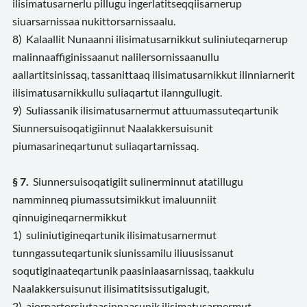
ilisimatusarnerlu pillugu ingerlatitseqqiisarnerup
siuarsarnissaa nukittorsarnissaalu.
8) Kalaallit Nunaanni ilisimatusarnikkut suliniuteqarnerup
malinnaaffiginissaanut nalilersornissaanullu
aallartitsinissaq, tassanittaaq ilisimatusarnikkut ilinniarnerit
ilisimatusarnikkullu suliaqartut ilanngullugit.
9) Suliassanik ilisimatusarnermut attuumassuteqartunik
Siunnersuisoqatigiinnut Naalakkersuisunit
piumasarineqartunut suliaqartarnissaq.
§ 7.
Siunnersuisoqatigiit sulinerminnut atatillugu
namminneq piumassutsimikkut imaluunniit
qinnuigineqarnermikkut
1) suliniutigineqartunik ilisimatusarnermut
tunngassuteqartunik siunissamilu iliuusissanut
soqutiginaateqartunik paasiniaasarnissaq, taakkulu
Naalakkersuisunut ilisimatitsissutigalugit,
2) ajornartorsiutaasinnaasunik ilisimatusarnermut