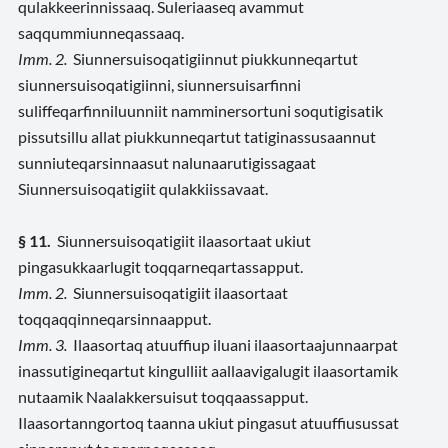
qulakkeerinnissaaq. Suleriaaseq avammut
saqqummiunneqassaaq.
Imm. 2.
Siunnersuisoqatigiinnut piukkunneqartut
siunnersuisoqatigiinni, siunnersuisarfinni
suliffeqarfinniluunniit namminersortuni soqutigisatik
pissutsillu allat piukkunneqartut tatiginassusaannut
sunniuteqarsinnaasut nalunaarutigissagaat
Siunnersuisoqatigiit qulakkiissavaat.
§ 11.
Siunnersuisoqatigiit ilaasortaat ukiut
pingasukkaarlugit toqqarneqartassapput.
Imm. 2.
Siunnersuisoqatigiit ilaasortaat
toqqaqqinneqarsinnaapput.
Imm. 3.
Ilaasortaq atuuffiup iluani ilaasortaajunnaarpat
inassutigineqartut kingulliit aallaavigalugit ilaasortamik
nutaamik Naalakkersuisut toqqaassapput.
Ilaasortanngortoq taanna ukiut pingasut atuuffiusussat