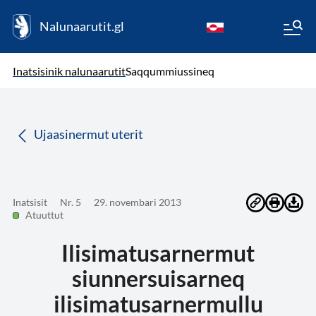
Nalunaarutit.gl
kl-GL
( Toqqagaq )
Oqaatsit toqqakkit
Inatsisinik nalunaarutit
Saqqummiussineq
da
Ujaasinermut uterit
Inatsisit
Nr. 5
29. novembari 2013
Atuuttut
Ilisimatusarnermut
siunnersuisarneq
ilisimatusarnermullu