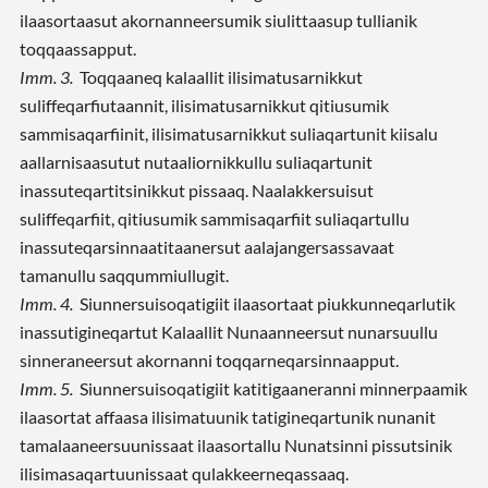
ilaasortaasut akornanneersumik siulittaasup tullianik
toqqaassapput.
Imm. 3.
Toqqaaneq kalaallit ilisimatusarnikkut
suliffeqarfiutaannit, ilisimatusarnikkut qitiusumik
sammisaqarfiinit, ilisimatusarnikkut suliaqartunit kiisalu
aallarnisaasutut nutaaliornikkullu suliaqartunit
inassuteqartitsinikkut pissaaq. Naalakkersuisut
suliffeqarfiit, qitiusumik sammisaqarfiit suliaqartullu
inassuteqarsinnaatitaanersut aalajangersassavaat
tamanullu saqqummiullugit.
Imm. 4.
Siunnersuisoqatigiit ilaasortaat piukkunneqarlutik
inassutigineqartut Kalaallit Nunaanneersut nunarsuullu
sinneraneersut akornanni toqqarneqarsinnaapput.
Imm. 5.
Siunnersuisoqatigiit katitigaaneranni minnerpaamik
ilaasortat affaasa ilisimatuunik tatigineqartunik nunanit
tamalaaneersuunissaat ilaasortallu Nunatsinni pissutsinik
ilisimasaqartuunissaat qulakkeerneqassaaq.