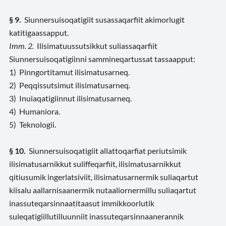
§ 9.
Siunnersuisoqatigiit susassaqarfiit akimorlugit
katitigaassapput.
Imm. 2.
Ilisimatuussutsikkut suliassaqarfiit
Siunnersuisoqatigiinni sammineqartussat tassaapput:
1) Pinngortitamut ilisimatusarneq.
2) Peqqissutsimut ilisimatusarneq.
3) Inuiaqatigiinnut ilisimatusarneq.
4) Humaniora.
5) Teknologii.
§ 10.
Siunnersuisoqatigiit allattoqarfiat periutsimik
ilisimatusarnikkut suliffeqarfiit, ilisimatusarnikkut
qitiusumik ingerlatsiviit, ilisimatusarnermik suliaqartut
kiisalu aallarnisaanermik nutaaliornermillu suliaqartut
inassuteqarsinnaatitaasut immikkoorlutik
suleqatigiillutilluunniit inassuteqarsinnaanerannik