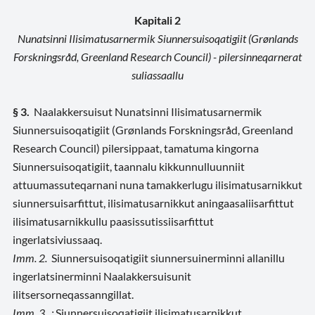
Kapitali 2
Nunatsinni Ilisimatusarnermik Siunnersuisoqatigiit (Grønlands
Forskningsråd, Greenland Research Council) - pilersinneqarnerat
suliassaallu
§ 3.
Naalakkersuisut Nunatsinni Ilisimatusarnermik
Siunnersuisoqatigiit (Grønlands Forskningsråd, Greenland
Research Council) pilersippaat, tamatuma kingorna
Siunnersuisoqatigiit, taannalu kikkunnulluunniit
attuumassuteqarnani nuna tamakkerlugu ilisimatusarnikkut
siunnersuisarfittut, ilisimatusarnikkut aningaasaliisarfittut
ilisimatusarnikkullu paasissutissiisarfittut
ingerlatsiviussaaq.
Imm. 2.
Siunnersuisoqatigiit siunnersuinerminni allanillu
ingerlatsinerminni Naalakkersuisunit
ilitsersorneqassanngillat.
Imm. 3. ;
Siunnersuisoqatigiit ilisimatusarnikkut