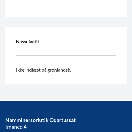
Nassuiaatit
Ikke indlæst på grønlandsk.
Namminersorlutik Oqartussat
Imaneq 4