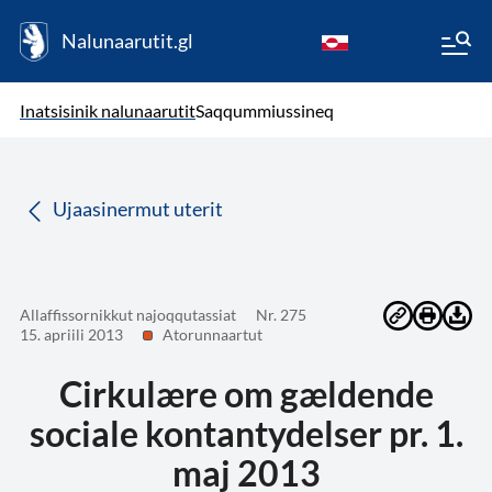
Nalunaarutit.gl
kl-GL
( Toqqagaq )
Oqaatsit toqqakkit
Inatsisinik nalunaarutit
Saqqummiussineq
da
Ujaasinermut uterit
Allaffissornikkut najoqqutassiat
Nr. 275
15. apriili 2013
Atorunnaartut
Cirkulære om gældende
sociale kontantydelser pr. 1.
maj 2013