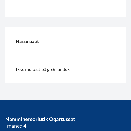
Nassuiaatit
Ikke indlæst på grønlandsk.
Namminersorlutik Oqartussat
Imaneq 4