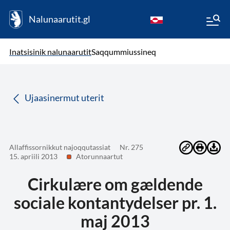
Nalunaarutit.gl
kl-GL
( Toqqagaq )
Oqaatsit toqqakkit
Inatsisinik nalunaarutit
Saqqummiussineq
da
Ujaasinermut uterit
Allaffissornikkut najoqqutassiat
Nr. 275
15. apriili 2013
Atorunnaartut
Cirkulære om gældende
sociale kontantydelser pr. 1.
maj 2013