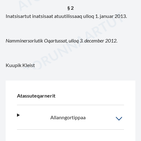
§ 2
Inatsisartut inatsisaat atuutilissaaq ulloq 1. januar 2013.
Namminersorlutik Oqartussat, ulloq 3. december 2012.
Kuupik Kleist
Atassuteqarnerit
Allanngortippaa