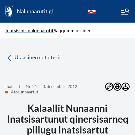
Nalunaarutit.gl
kl-GL
( Toqqagaq )
Oqaatsit toqqakkit
Inatsisinik nalunaarutit
Saqqummiussineq
da
Ujaasinermut uterit
Inatsisit
Nr. 21
3. decembari 2012
Atorunnaartut
Kalaallit Nunaanni
Inatsisartunut qinersisarneq
pillugu Inatsisartut