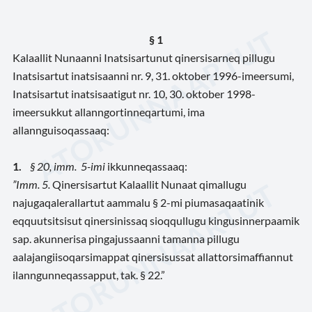
§ 1
Kalaallit Nunaanni Inatsisartunut qinersisarneq pillugu
Inatsisartut inatsisaanni nr. 9, 31. oktober 1996-imeersumi,
Inatsisartut inatsisaatigut nr. 10, 30. oktober 1998-
imeersukkut allanngortinneqartumi, ima
allannguisoqassaaq:
1.
§ 20, imm. 5-imi
ikkunneqassaaq:
”Imm. 5.
Qinersisartut Kalaallit Nunaat qimallugu
najugaqalerallartut aammalu § 2-mi piumasaqaatinik
eqquutsitsisut qinersinissaq sioqqullugu kingusinnerpaamik
sap. akunnerisa pingajussaanni tamanna pillugu
aalajangiisoqarsimappat qinersisussat allattorsimaffiannut
ilanngunneqassapput, tak. § 22.”