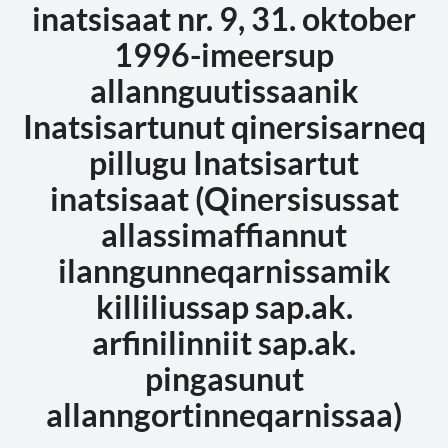
inatsisaat nr. 9, 31. oktober
1996-imeersup
allannguutissaanik
Inatsisartunut qinersisarneq
pillugu Inatsisartut
inatsisaat (Qinersisussat
allassimaffiannut
ilanngunneqarnissamik
killiliussap sap.ak.
arfinilinniit sap.ak.
pingasunut
allanngortinneqarnissaa)