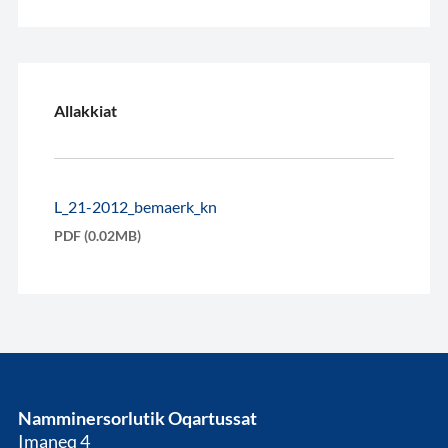
Allakkiat
L_21-2012_bemaerk_kn
PDF (0.02MB)
Namminersorlutik Oqartussat
Imaneq 4