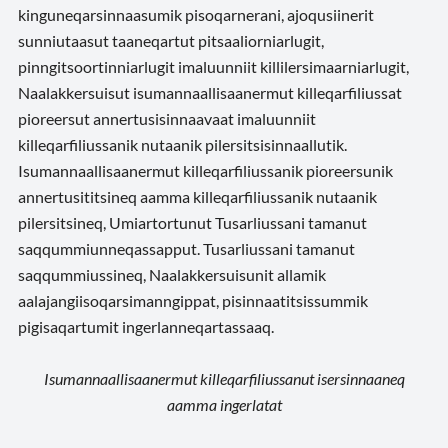
kinguneqarsinnaasumik pisoqarnerani, ajoqusiinerit
sunniutaasut taaneqartut pitsaaliorniarlugit,
pinngitsoortinniarlugit imaluunniit killilersimaarniarlugit,
Naalakkersuisut isumannaallisaanermut killeqarfiliussat
pioreersut annertusisinnaavaat imaluunniit
killeqarfiliussanik nutaanik pilersitsisinnaallutik.
Isumannaallisaanermut killeqarfiliussanik pioreersunik
annertusititsineq aamma killeqarfiliussanik nutaanik
pilersitsineq, Umiartortunut Tusarliussani tamanut
saqqummiunneqassapput. Tusarliussani tamanut
saqqummiussineq, Naalakkersuisunit allamik
aalajangiisoqarsimanngippat, pisinnaatitsissummik
pigisaqartumit ingerlanneqartassaaq.
Isumannaallisaanermut killeqarfiliussanut isersinnaaneq
aamma ingerlatat