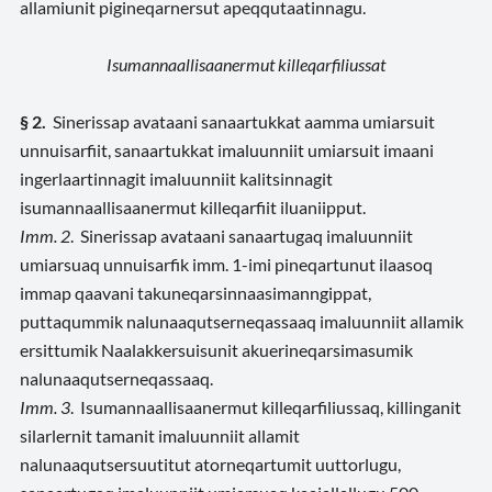
allamiunit pigineqarnersut apeqqutaatinnagu.
Isumannaallisaanermut killeqarfiliussat
§ 2.
Sinerissap avataani sanaartukkat aamma umiarsuit
unnuisarfiit, sanaartukkat imaluunniit umiarsuit imaani
ingerlaartinnagit imaluunniit kalitsinnagit
isumannaallisaanermut killeqarfiit iluaniipput.
Imm. 2
. Sinerissap avataani sanaartugaq imaluunniit
umiarsuaq unnuisarfik imm. 1-imi pineqartunut ilaasoq
immap qaavani takuneqarsinnaasimanngippat,
puttaqummik nalunaaqutserneqassaaq imaluunniit allamik
ersittumik Naalakkersuisunit akuerineqarsimasumik
nalunaaqutserneqassaaq.
Imm. 3
. Isumannaallisaanermut killeqarfiliussaq, killinganit
silarlernit tamanit imaluunniit allamit
nalunaaqutsersuutitut atorneqartumit uuttorlugu,