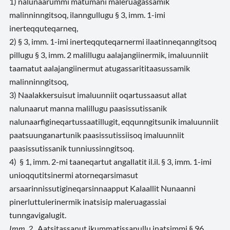
1) nalunaarummi matumani maleruagassamik
malinninngitsoq, ilanngullugu § 3, imm. 1-imi
inerteqquteqarneq,
2) § 3, imm. 1-imi inerteqquteqarnermi ilaatinneqanngitsoq
pillugu § 3, imm. 2 malillugu aalajangiinermik, imaluunniit
taamatut aalajangiinermut atugassarititaasussamik
malinninngitsoq,
3) Naalakkersuisut imaluunniit oqartussaasut allat
nalunaarut manna malillugu paasissutissanik
nalunaarfigineqartussaatillugit, eqqunngitsunik imaluunniit
paatsuunganartunik paasissutissiisoq imaluunniit
paasissutissanik tunniussinngitsoq.
4) § 1, imm. 2-mi taaneqartut angallatit il.il. § 3, imm. 1-imi
unioqqutitsinermi atorneqarsimasut
arsaarinnissutigineqarsinnaapput Kalaallit Nunaanni
pinerluttulerinermik inatsisip maleruagassiai
tunngavigalugit.
Imm. 2.
Aatsitassanut ikummatissanullu inatsimmi § 96,