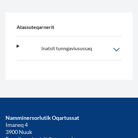
Atassuteqarnerit
Inatsit tunngaviusussaq
Namminersorlutik Oqartussat
Imaneq 4
3900 Nuuk