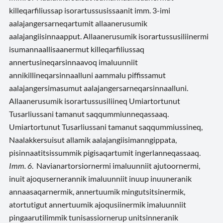
killeqarfiliussap isorartussusissaanit imm. 3-imi
aalajangersarneqartumit allaanerusumik
aalajangiisinnaapput. Allaanerusumik isorartussusiliinermi
isumannaallisaanermut killeqarfiliussaq
annertusineqarsinnaavoq imaluunniit
annikillineqarsinnaalluni aammalu piffissamut
aalajangersimasumut aalajangersarneqarsinnaalluni.
Allaanerusumik isorartussusiliineq Umiartortunut
Tusarliussani tamanut saqqummiunneqassaaq.
Umiartortunut Tusarliussani tamanut saqqummiussineq,
Naalakkersuisut allamik aalajangiisimanngippata,
pisinnaatitsissummik pigisaqartumit ingerlanneqassaaq.
Imm. 6
. Navianartorsiornermi imaluunniit ajutoornermi,
inuit ajoqusernerannik imaluunniit inuup inuuneranik
annaasaqarnermik, annertuumik mingutsitsinermik,
atortutigut annertuumik ajoqusiinermik imaluunniit
pingaarutilimmik tunisassiornerup unitsinneranik