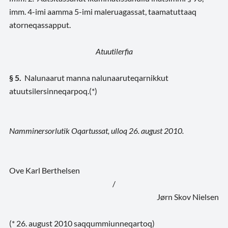
imm. 4-imi aamma 5-imi maleruagassat, taamatuttaaq
atorneqassapput.
Atuutilerfia
§ 5.
Nalunaarut manna nalunaaruteqarnikkut
atuutsilersinneqarpoq.(*)
Namminersorlutik Oqartussat, ulloq 26. august 2010.
Ove Karl Berthelsen
/
Jørn Skov Nielsen
(* 26. august 2010 saqqummiunneqartoq)