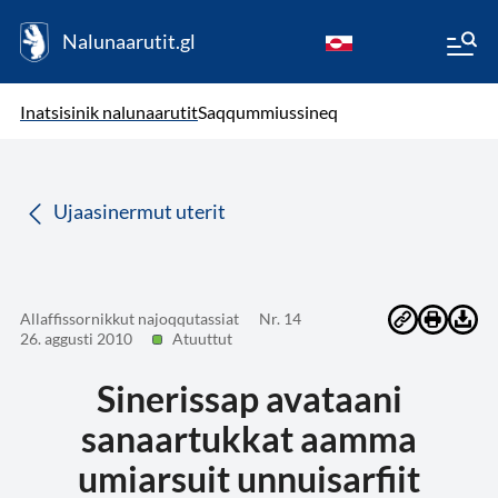
Nalunaarutit.gl
kl-GL
( Toqqagaq )
Oqaatsit toqqakkit
Inatsisinik nalunaarutit
Saqqummiussineq
da
Ujaasinermut uterit
Allaffissornikkut najoqqutassiat
Nr. 14
26. aggusti 2010
Atuuttut
Sinerissap avataani
sanaartukkat aamma
umiarsuit unnuisarfiit