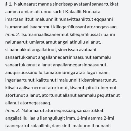
§ 1.
Nalunaarut manna sinerissap avataani sanaartukkat
aamma umiarsuit unnuisarfiit Kalaallit Nunaata
imartaaniittut imaluunniit nunavittaaniittut eqqaanni
isumannaallisaanermut killeqarfiliussani atorneqassaaq.
Imm. 2.
Isumannaallisaanermut killeqarfiliussat iluanni
nalunaarut, umiarsuarnut angallatinullu allanut,
silaannakkut angallatinut, sinerissap avataani
sanaartukkanut angallanneqarsinnaasunut aammalu
sanaartukkanut allanut angallanneqarsinnaasunut
aaqqissuussanullu, tamatumunnga atatillugu imaani
ingerlaartunut, kalittunut imaluunniit kisarsimaartunut,
kiisalu aalisarnermut atortunut, kisanut, pituttuinermut
atortunut allanut, atortunut allanut aammalu pequttanut
allanut atorneqassaaq.
Imm. 3.
Nalunaarut atorneqassaaq, sanaartukkat
angallatillu ilaalu ilanngullugit imm. 1-imi aamma 2-imi
taaneqartut kalaallinit, danskinit imaluunniit nunanit