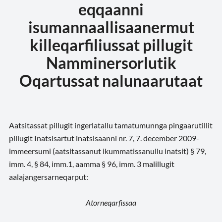
eqqaanni
isumannaallisaanermut
killeqarfiliussat pillugit
Namminersorlutik
Oqartussat nalunaarutaat
Aatsitassat pillugit ingerlatallu tamatumunnga pingaarutillit
pillugit Inatsisartut inatsisaanni nr. 7, 7. december 2009-
immeersumi (aatsitassanut ikummatissanullu inatsit) § 79,
imm. 4, § 84, imm.1, aamma § 96, imm. 3 malillugit
aalajangersarneqarput:
Atorneqarfissaa