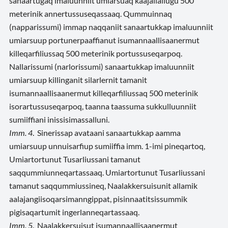
sanaartugaq imaluunniit umiarsuaq kaajallallugu 500
meterinik annertussuseqassaaq. Qummuinnaq
(napparissumi) immap naqqaniit sanaartukkap imaluunniit
umiarsuup portunerpaaffianut isumannaallisaanermut
killeqarfiliussaq 500 meterinik portussuseqarpoq.
Nallarissumi (narlorissumi) sanaartukkap imaluunniit
umiarsuup killinganit silarlernit tamanit
isumannaallisaanermut killeqarfiliussaq 500 meterinik
isorartussuseqarpoq, taanna taassuma sukkulluunniit
sumiiffiani inissisimassalluni.
Imm. 4
. Sinerissap avataani sanaartukkap aamma
umiarsuup unnuisarfiup sumiiffia imm. 1-imi pineqartoq,
Umiartortunut Tusarliussani tamanut
saqqummiunneqartassaaq. Umiartortunut Tusarliussani
tamanut saqqummiussineq, Naalakkersuisunit allamik
aalajangiisoqarsimanngippat, pisinnaatitsissummik
pigisaqartumit ingerlanneqartassaaq.
Imm. 5
. Naalakkersuisut isumannaallisaanermut