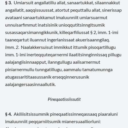
§ 3.
Umiarsuit angallatillu allat, sanaartukkat, silaannakkut
angallatit, aaqqissuussat, atortut pequttallu allat, sinerissap
avataani sanaartukkamut imaluunniit umiarsuarmut
unnuisarfimmut inatsisinik unioqqutitsinngitsumik
susassaqarsimanngikkunik, killeqarfiliussat § 2, imm. 1-imi
taaneqartut iluannut ingerlanissaat akuerisaanngilaq.
Imm. 2
. Naalakkersuisut immikkut ittumik pisoqartillugu
imm. 1-imi inerteqquteqarnermi ilaatitsinnginnissaq pillugu
aalajangiisinnaapput, ilanngullugu aalisarnermut
piniarnermullu tunngatillugu, aammalu tamatumunnga
atugassarititaasussanik erseqqinnerusunik
aalajangersaasinnaallutik.
Pineqaatissiissutit
§ 4.
Akiliisitsissummik pineqaatissinneqassaaq piaaraluni
imaluunniit peqqarniitsumik mianersuaalliorluni: