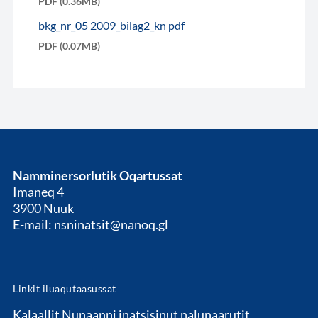
PDF (0.36MB)
bkg_nr_05 2009_bilag2_kn pdf
PDF (0.07MB)
Namminersorlutik Oqartussat
Imaneq 4
3900 Nuuk
E-mail: nsninatsit@nanoq.gl
Linkit iluaqutaasussat
Kalaallit Nunaanni inatsisinut nalunaarutit