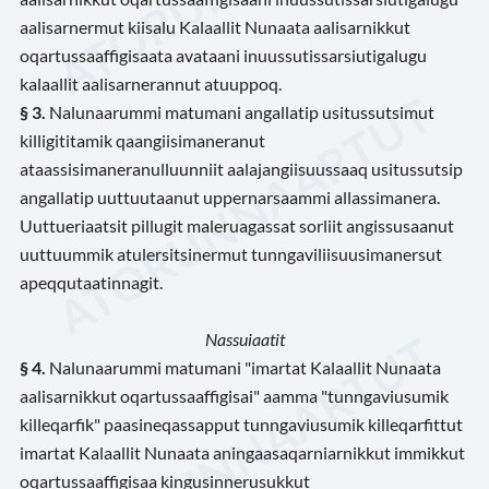
aalisarnermut kiisalu Kalaallit Nunaata aalisarnikkut
oqartussaaffigisaata avataani inuussutissarsiutigalugu
kalaallit aalisarnerannut atuuppoq.
§ 3.
Nalunaarummi matumani angallatip usitussutsimut
killigititamik qaangiisimaneranut
ataassisimaneranulluunniit aalajangiisuussaaq usitussutsip
angallatip uuttuutaanut uppernarsaammi allassimanera.
Uuttueriaatsit pillugit maleruagassat sorliit angissusaanut
uuttuummik atulersitsinermut tunngaviliisuusimanersut
apeqqutaatinnagit.
Nassuiaatit
§ 4.
Nalunaarummi matumani "imartat Kalaallit Nunaata
aalisarnikkut oqartussaaffigisai" aamma "tunngaviusumik
killeqarfik" paasineqassapput tunngaviusumik killeqarfittut
imartat Kalaallit Nunaata aningaasaqarniarnikkut immikkut
oqartussaaffigisaa kingusinnerusukkut