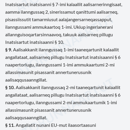
Inatsisartut inatsisanni § 7-imi kalaallit aalisarnerinngisaat,
aamma ilanngussaq 2, sinerissamut qanittumi aalisarneq,
pisassiissutit tamarmiusut aalajangersarneqassapput,
ilanngussami ammukaartoq 1-imi. Ukiup ingerlanerani
allannguisoqartarsinnaavoq, takuuk aalisarneq pillugu
Inatsisartut inatsisaanni § 10.
§ 9.
Aalisakkanit ilanngussaq 1-imi taaneqartunit kalaallit
angallataat, aalisarneq pillugu Inatsisartut inatsisaanni § 6
naapertorlugu, ilanngussami 1-imi ammukaartumi 2-mi
allassimasunit pisassanit annertunerusunik
aalisaqqusaanngillat.
§ 10.
Aalisakkanit ilanngussaq 2-mi taaneqartunit kalaallit
angallataat, aalisarneq pillugu Inatsisartut inatsisaanni § 6
naapertorlugu, ilanngussami 2-mi ammukaartumik 1-imi
allassimasunit pisassanit annertunerusunik
aalisaqqusaanngillat.
§ 11.
Angallatit nunani EU-mut ilaasortaasuni