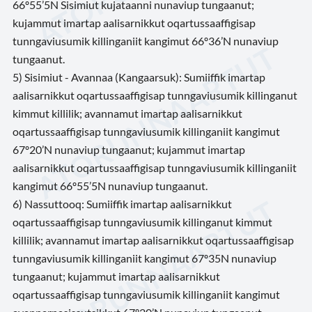
66º55’5N Sisimiut kujataanni nunaviup tungaanut;
kujammut imartap aalisarnikkut oqartussaaffigisap
tunngaviusumik killinganiit kangimut 66º36’N nunaviup
tungaanut.
5) Sisimiut - Avannaa (Kangaarsuk): Sumiiffik imartap
aalisarnikkut oqartussaaffigisap tunngaviusumik killinganut
kimmut killilik; avannamut imartap aalisarnikkut
oqartussaaffigisap tunngaviusumik killinganiit kangimut
67º20’N nunaviup tungaanut; kujammut imartap
aalisarnikkut oqartussaaffigisap tunngaviusumik killinganiit
kangimut 66º55’5N nunaviup tungaanut.
6) Nassuttooq: Sumiiffik imartap aalisarnikkut
oqartussaaffigisap tunngaviusumik killinganut kimmut
killilik; avannamut imartap aalisarnikkut oqartussaaffigisap
tunngaviusumik killinganiit kangimut 67º35N nunaviup
tungaanut; kujammut imartap aalisarnikkut
oqartussaaffigisap tunngaviusumik killinganiit kangimut