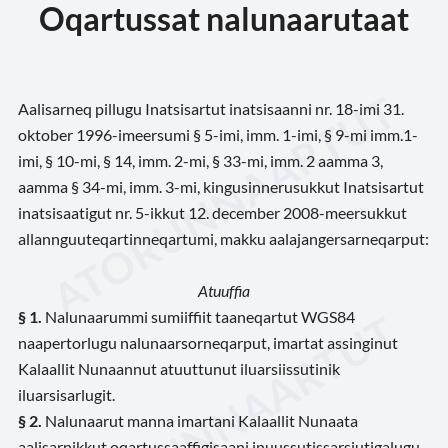
Oqartussat nalunaarutaat
Aalisarneq pillugu Inatsisartut inatsisaanni nr. 18-imi 31.
oktober 1996-imeersumi § 5-imi, imm. 1-imi, § 9-mi imm.1-
imi, § 10-mi, § 14, imm. 2-mi, § 33-mi, imm. 2 aamma 3,
aamma § 34-mi, imm. 3-mi, kingusinnerusukkut Inatsisartut
inatsisaatigut nr. 5-ikkut 12. december 2008-meersukkut
allannguuteqartinneqartumi, makku aalajangersarneqarput:
Atuuffia
§ 1.
Nalunaarummi sumiiffiit taaneqartut WGS84
naapertorlugu nalunaarsorneqarput, imartat assinginut
Kalaallit Nunaannut atuuttunut iluarsiissutinik
iluarsisarlugit.
§ 2.
Nalunaarut manna imartani Kalaallit Nunaata
aalisarnikkut oqartussaaffigisaani inuussutissarsiutigalugu