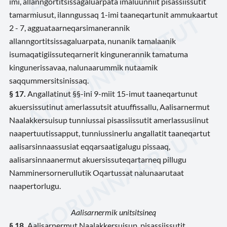
imi, allanngortitsissagaluarpata imaluunniit pisassiissutit
tamarmiusut, ilanngussaq 1-imi taaneqartunit ammukaartut
2 - 7, agguataarneqarsimanerannik
allanngortitsissagaluarpata, nunanik tamalaanik
isumaqatigiissuteqarnerit kingunerannik tamatuma
kingunerissavaa, nalunaarummik nutaamik
saqqummersitsinissaq.
§ 17.
Angallatinut §§-ini 9-miit 15-imut taaneqartunut
akuersissutinut amerlassutsit atuuffissallu, Aalisarnermut
Naalakkersuisup tunniussai pisassiissutit amerlassusiinut
naapertuutissapput, tunniussinerlu angallatit taaneqartut
aalisarsinnaassusiat eqqarsaatigalugu pissaaq,
aalisarsinnaanermut akuersissuteqartarneq pillugu
Namminersornerullutik Oqartussat nalunaarutaat
naapertorlugu.
Aalisarnermik unitsitsineq
§ 18.
Aalisarnermut Naalakkersuisup, pisassiissutit