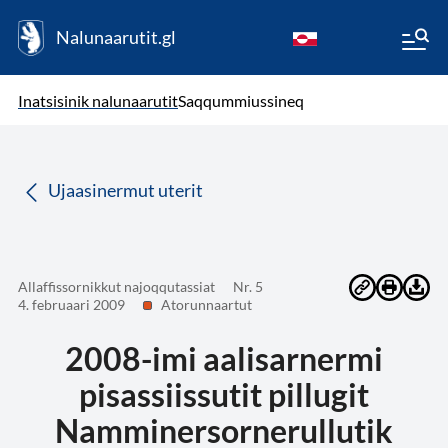
Nalunaarutit.gl
kl-GL
( Toqqagaq )
Oqaatsit toqqakkit
Inatsisinik nalunaarutit
Saqqummiussineq
da
Ujaasinermut uterit
Allaffissornikkut najoqqutassiat
Nr. 5
4. februaari 2009
Atorunnaartut
2008-imi aalisarnermi
pisassiissutit pillugit
Namminersornerullutik