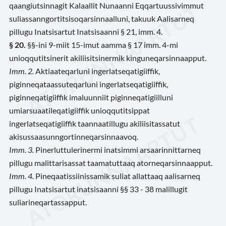
qaangiutsinnagit Kalaallit Nunaanni Eqqartuussivimmut
suliassanngortitsisoqarsinnaalluni, takuuk Aalisarneq
pillugu Inatsisartut Inatsisaanni § 21, imm. 4.
§ 20.
§§-ini 9-miit 15-imut aamma § 17 imm. 4-mi
unioqqutitsinerit akiliisitsinermik kinguneqarsinnaapput.
Imm. 2.
Aktiaateqarluni ingerlatseqatigiiffik,
piginneqataassuteqarluni ingerlatseqatigiiffik,
piginneqatigiiffik imaluunniit piginneqatigiilluni
umiarsuaatileqatigiiffik unioqqutitsippat
ingerlatseqatigiiffik taannaatillugu akiliisitassatut
akisussaasunngortinneqarsinnaavoq.
Imm. 3.
Pinerluttulerinermi inatsimmi arsaarinnittarneq
pillugu malittarisassat taamatuttaaq atorneqarsinnaapput.
Imm. 4.
Pineqaatissiinissamik suliat allattaaq aalisarneq
pillugu Inatsisartut inatsisaanni §§ 33 - 38 malillugit
suliarineqartassapput.