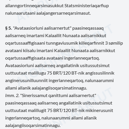
allanngortinneqarsimasukkut Statsministeriaqarfiup
nalunaarutaani aalajangersarneqarsimasut.
§ 5.
"Avataasiorluni aalisarnertut" paasineqassaaq
aalisarneq imartami Kalaallit Nunaata aalisarnikkut
oqartussaaffigisaani tunngaviusumik killeqarfinnit 3 sømilip
avataani kiisalu imartani Kalaallit Nunaata aalisarnikkut
oqartussaaffigisaata avataani ingerlanneqartoq.
Avataasiorluni aalisarneq angallatinik usitussutsimut
uuttuutaat malillugu 75 BRT/120 BT-nik angissusilinnik
anginerusunilluunniit ingerlanneqartoq, nalunaarummi
allami allanik aalajangiisoqarsimatinnagu.
Imm. 2.
"Sinerissamut qanittumi aalisarnertut"
paasineqassaaq aalisarneq angallatinik usitussutsimut
uuttuutaat malillugit 75 BRT/120 BT-nik mikinerusunit
ingerlanneqartoq, nalunaarummi allami allanik
aalajangiisoqarsimatinnagu.