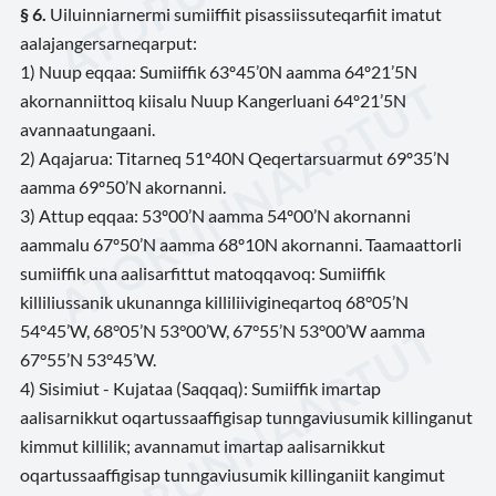
§ 6.
Uiluinniarnermi sumiiffiit pisassiissuteqarfiit imatut
aalajangersarneqarput:
1) Nuup eqqaa: Sumiiffik 63º45’0N aamma 64º21’5N
akornanniittoq kiisalu Nuup Kangerluani 64º21’5N
avannaatungaani.
2) Aqajarua: Titarneq 51º40N Qeqertarsuarmut 69º35’N
aamma 69º50’N akornanni.
3) Attup eqqaa: 53º00’N aamma 54º00’N akornanni
aammalu 67º50’N aamma 68º10N akornanni. Taamaattorli
sumiiffik una aalisarfittut matoqqavoq: Sumiiffik
killiliussanik ukunannga killiliivigineqartoq 68°05’N
54°45’W, 68°05’N 53°00’W, 67°55’N 53°00’W aamma
67°55’N 53°45’W.
4) Sisimiut - Kujataa (Saqqaq): Sumiiffik imartap
aalisarnikkut oqartussaaffigisap tunngaviusumik killinganut
kimmut killilik; avannamut imartap aalisarnikkut
oqartussaaffigisap tunngaviusumik killinganiit kangimut