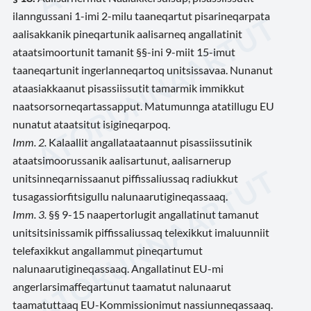
ilanngussani 1-imi 2-milu taaneqartut pisarineqarpata
aalisakkanik pineqartunik aalisarneq angallatinit
ataatsimoortunit tamanit §§-ini 9-miit 15-imut
taaneqartunit ingerlanneqartoq unitsissavaa. Nunanut
ataasiakkaanut pisassiissutit tamarmik immikkut
naatsorsorneqartassapput. Matumunnga atatillugu EU
nunatut ataatsitut isigineqarpoq.
Imm. 2.
Kalaallit angallataataannut pisassiissutinik
ataatsimoorussanik aalisartunut, aalisarnerup
unitsinneqarnissaanut piffissaliussaq radiukkut
tusagassiorfitsigullu nalunaarutigineqassaaq.
Imm. 3.
§§ 9-15 naapertorlugit angallatinut tamanut
unitsitsinissamik piffissaliussaq telexikkut imaluunniit
telefaxikkut angallammut pineqartumut
nalunaarutigineqassaaq. Angallatinut EU-mi
angerlarsimaffeqartunut taamatut nalunaarut
taamatuttaaq EU-Kommissionimut nassiunneqassaaq.