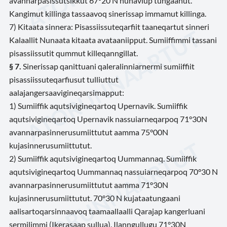
avannarpasissutsikkut 67º20’N nunaviup tungaanut.
Kangimut killinga tassaavoq sinerissap immamut killinga.
7) Kitaata sinnera: Pisassiissuteqarfiit taaneqartut sinneri
Kalaallit Nunaata kitaata avataaniipput. Sumiiffimmi tassani
pisassiissutit qummut killeqanngillat.
§ 7.
Sinerissap qanittuani qaleralinniarnermi sumiiffiit
pisassiissuteqarfiusut tulliuttut
aalajangersaavigineqarsimapput:
1) Sumiiffik aqutsivigineqartoq Upernavik. Sumiiffik
aqutsivigineqartoq Upernavik nassuiarneqarpoq 71°30N
avannarpasinnerusumiittutut aamma 75°00N
kujasinnerusumiittutut.
2) Sumiiffik aqutsivigineqartoq Uummannaq. Sumiiffik
aqutsivigineqartoq Uummannaq nassuiarneqarpoq 70°30 N
avannarpasinnerusumiittutut aamma 71°30N
kujasinnerusumiittutut. 70°30 N kujataatungaani
aalisartoqarsinnaavoq taamaallaalli Qarajap kangerluani
sermilimmi (Ikerasaap sullua). Ilanngullugu 71°30N