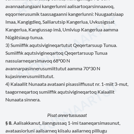
avannaatungaani kangerlunni aalisartoqarsinnaavoq,
eqqornerusumik taassagaanni kangerlunni: Nuugaatsiaap
Imaa, Kangigdleq, Salliarutsip Kangerlua, Uvkusigssat
Kangerlua, Kangiussap imâ, Umîviup Kangerlua aamma
Nûgâtsiaup tunua.
3) Sumiiffik aqutsivigineqartutut Qeqertarsuup Tunua.
Sumiiffik aqutsivigineqartoq Qeqertarsuup Tunua
nassuiarneqarsimavoq 68°00 N
avannarpasinnerusumiittutut aamma 70°30 N
kujasinnerusumiittutut.
4) Kalaallit Nunaata avataani pisassiiffiusut nr. 1-miit 3-mut,
taagorneqartoq sumiiffik aqutsivigineqartoq Kalaallit
Nunaata sinnera.
Pisat annertussusaat
§ 8.
Aalisakkanut, ilanngussaq 1-imi taaneqarsimasunut,
avataasiorluni aalisarneq kiisalu aaliarneq pilllugu