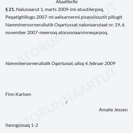
Atuutilerfia
§ 21.
Nalunaarut 1. marts 2009-imi atuutilerpoq.
Peqatigitillugu 2007-mi aalisarnermi pisassiissutit pillugit
Namminersornerullutik Oqartussat nalunaarutaat nr. 19, 6.
november 2007-meersoq atorunnaarsinneqarpoq.
Namminersornerullutik Oqartussat, ulloq 4. februar 2009
Finn Karlsen
/
Amalie Jessen
Ilanngussaq 1-2