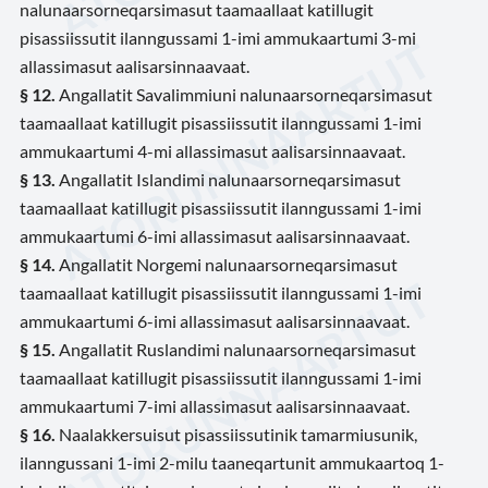
nalunaarsorneqarsimasut taamaallaat katillugit
pisassiissutit ilanngussami 1-imi ammukaartumi 3-mi
allassimasut aalisarsinnaavaat.
§ 12.
Angallatit Savalimmiuni nalunaarsorneqarsimasut
taamaallaat katillugit pisassiissutit ilanngussami 1-imi
ammukaartumi 4-mi allassimasut aalisarsinnaavaat.
§ 13.
Angallatit Islandimi nalunaarsorneqarsimasut
taamaallaat katillugit pisassiissutit ilanngussami 1-imi
ammukaartumi 6-imi allassimasut aalisarsinnaavaat.
§ 14.
Angallatit Norgemi nalunaarsorneqarsimasut
taamaallaat katillugit pisassiissutit ilanngussami 1-imi
ammukaartumi 6-imi allassimasut aalisarsinnaavaat.
§ 15.
Angallatit Ruslandimi nalunaarsorneqarsimasut
taamaallaat katillugit pisassiissutit ilanngussami 1-imi
ammukaartumi 7-imi allassimasut aalisarsinnaavaat.
§ 16.
Naalakkersuisut pisassiissutinik tamarmiusunik,
ilanngussani 1-imi 2-milu taaneqartunit ammukaartoq 1-