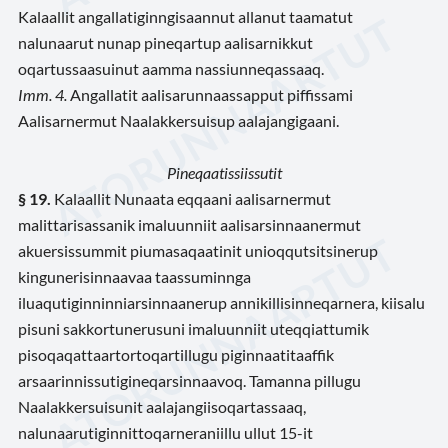
Kalaallit angallatiginngisaannut allanut taamatut
nalunaarut nunap pineqartup aalisarnikkut
oqartussaasuinut aamma nassiunneqassaaq.
Imm. 4.
Angallatit aalisarunnaassapput piffissami
Aalisarnermut Naalakkersuisup aalajangigaani.
Pineqaatissiissutit
§ 19.
Kalaallit Nunaata eqqaani aalisarnermut
malittarisassanik imaluunniit aalisarsinnaanermut
akuersissummit piumasaqaatinit unioqqutsitsinerup
kingunerisinnaavaa taassuminnga
iluaqutiginninniarsinnaanerup annikillisinneqarnera, kiisalu
pisuni sakkortunerusuni imaluunniit uteqqiattumik
pisoqaqattaartortoqartillugu piginnaatitaaffik
arsaarinnissutigineqarsinnaavoq. Tamanna pillugu
Naalakkersuisunit aalajangiisoqartassaaq,
nalunaarutiginnittoqarneraniillu ullut 15-it