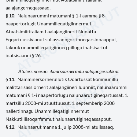
aalajangerneqassaaq.
§
10.
Nalunaarummi matumani § 1-i aamma § 8-i
naapertorlugit Unammilleqatigiinnermut
Ataatsimiititaliamit aalajangiinerit Nunatta
Eqqartuussivianut suliassanngortinneqarsinnaapput,
takuuk unammilleqatigiinneq pillugu inatsisartut
inatsisaanni § 26.
Atulersinnerani ikaarsaarnermilu aalajangersakkat
§
11.
Namminersornerullutik Oqartussat kommunillu
malittarisassiornerit aalajangiinerilluunniit, nalunaarummi
matumani § 1-i naapertorlugu nalunaarutigineqartussat, 1.
martsillu 2008-mi atuuttuusut, 1. septemberip 2008
nallertinnagu Unammilleqatigiinnermut
Nakkutilliisoqarfimmut nalunaarutigineqassapput.
§
12.
Nalunaarut manna 1. julip 2008-mi atulissaaq.