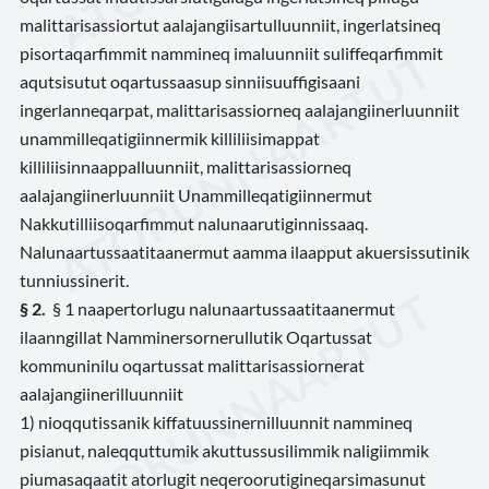
malittarisassiortut aalajangiisartulluunniit, ingerlatsineq
pisortaqarfimmit nammineq imaluunniit suliffeqarfimmit
aqutsisutut oqartussaasup sinniisuuffigisaani
ingerlanneqarpat, malittarisassiorneq aalajangiinerluunniit
unammilleqatigiinnermik killiliisimappat
killiliisinnaappalluunniit, malittarisassiorneq
aalajangiinerluunniit Unammilleqatigiinnermut
Nakkutilliisoqarfimmut nalunaarutiginnissaaq.
Nalunaartussaatitaanermut aamma ilaapput akuersissutinik
tunniussinerit.
§
2.
§ 1 naapertorlugu nalunaartussaatitaanermut
ilaanngillat Namminersornerullutik Oqartussat
kommuninilu oqartussat malittarisassiornerat
aalajangiinerilluunniit
1) nioqqutissanik kiffatuussinernilluunnit nammineq
pisianut, naleqquttumik akuttussusilimmik naligiimmik
piumasaqaatit atorlugit neqeroorutigineqarsimasunut