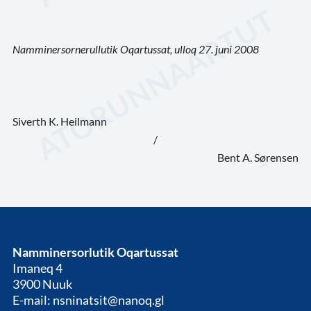
Namminersornerullutik Oqartussat, ulloq 27. juni 2008
Siverth K. Heilmann
/
Bent A. Sørensen
Namminersorlutik Oqartussat
Imaneq 4
3900 Nuuk
E-mail: nsninatsit@nanoq.gl