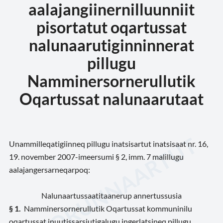
aalajangiinernilluunniit
pisortatut oqartussat
nalunaarutiginninnerat
pillugu
Namminersornerullutik
Oqartussat nalunaarutaat
Unammilleqatigiinneq pillugu inatsisartut inatsisaat nr. 16,
19. november 2007-imeersumi § 2, imm. 7 malillugu
aalajangersarneqarpoq:
Nalunaartussaatitaanerup annertussusia
§
1.
Namminersornerullutik Oqartussat kommuninilu
oqartussat inuutissarsiutigalugu ingerlatsineq pillugu