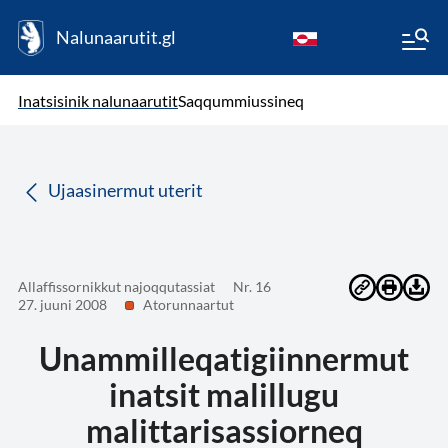
Nalunaarutit.gl
kl-GL
( Toqqagaq )
Oqaatsit toqqakkit
Inatsisinik nalunaarutit
Saqqummiussineq
da
Ujaasinermut uterit
Allaffissornikkut najoqqutassiat
Nr. 16
27. juuni 2008
Atorunnaartut
Unammilleqatigiinnermut
inatsit malillugu
malittarisassiorneq