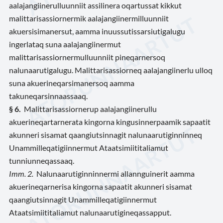
aalajangiinerulluunniit assilinera oqartussat kikkut
malittarisassiornermik aalajangiinermilluunniit
akuersisimanersut, aamma inuussutissarsiutigalugu
ingerlataq suna aalajangiinermut
malittarisassiornermulluunniit pineqarnersoq
nalunaarutigalugu. Malittarisassiorneq aalajangiinerlu ulloq
suna akuerineqarsimanersoq aamma
takuneqarsinnaassaaq.
§
6.
Malittarisassiornerup aalajangiinerullu
akuerineqartarnerata kingorna kingusinnerpaamik sapaatit
akunneri sisamat qaangiutsinnagit nalunaarutiginninneq
Unammilleqatigiinnermut Ataatsimiititaliamut
tunniunneqassaaq.
Imm.
2.
Nalunaarutiginninnermi allannguinerit aamma
akuerineqarnerisa kingorna sapaatit akunneri sisamat
qaangiutsinnagit Unammilleqatigiinnermut
Ataatsimiititaliamut nalunaarutigineqassapput.