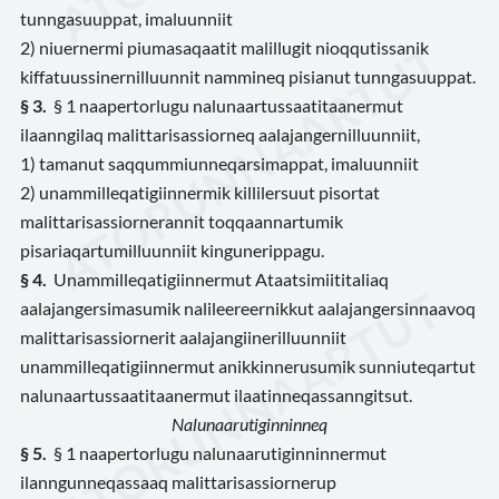
tunngasuuppat, imaluunniit
2) niuernermi piumasaqaatit malillugit nioqqutissanik
kiffatuussinernilluunnit nammineq pisianut tunngasuuppat.
§
3.
§ 1 naapertorlugu nalunaartussaatitaanermut
ilaanngilaq malittarisassiorneq aalajangernilluunniit,
1) tamanut saqqummiunneqarsimappat, imaluunniit
2) unammilleqatigiinnermik killilersuut pisortat
malittarisassiornerannit toqqaannartumik
pisariaqartumilluunniit kingunerippagu.
§
4.
Unammilleqatigiinnermut Ataatsimiititaliaq
aalajangersimasumik nalileereernikkut aalajangersinnaavoq
malittarisassiornerit aalajangiinerilluunniit
unammilleqatigiinnermut anikkinnerusumik sunniuteqartut
nalunaartussaatitaanermut ilaatinneqassanngitsut.
Nalunaarutiginninneq
§
5.
§ 1 naapertorlugu nalunaarutiginninnermut
ilanngunneqassaaq malittarisassiornerup