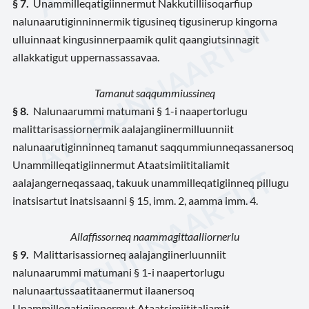
§
7.
Unammilleqatigiinnermut Nakkutilliisoqarfiup
nalunaarutiginninnermik tigusineq tigusinerup kingorna
ulluinnaat kingusinnerpaamik qulit qaangiutsinnagit
allakkatigut uppernassassavaa.
Tamanut saqqummiussineq
§
8.
Nalunaarummi matumani § 1-i naapertorlugu
malittarisassiornermik aalajangiinermilluunniit
nalunaarutiginninneq tamanut saqqummiunneqassanersoq
Unammilleqatigiinnermut Ataatsimiititaliamit
aalajangerneqassaaq, takuuk unammilleqatigiinneq pillugu
inatsisartut inatsisaanni § 15, imm. 2, aamma imm. 4.
Allaffissorneq naammagittaalliornerlu
§
9.
Malittarisassiorneq aalajangiinerluunniit
nalunaarummi matumani § 1-i naapertorlugu
nalunaartussaatitaanermut ilaanersoq
Unammilleqatigiinnermut Ataatsimiititaliamit