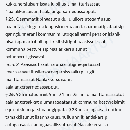
kukkunersiuisarnissaallu pillugit malittarisassat
Naalakkersuisunit aalajangersarneqassapput.
§ 25.
Qaammatit pingasut ukiullu ullorsiuteqarfiusup
naanerata kingorna kingusinnerpaamik qaammatip ataatsip
qanngiunnerani kommunimi utoqqalinermi pensionisianik
pisartagaqartut pillugit kisitsisitigut paasissutissat
kommunalbestyrelsip Naalakkersuisunut
nalunaarutigissavai.
Imm. 2.
Paasissutissat nalunaarutigineqartussat
imarisassaat ilusilersorneqarnissaallu pillugit
malittarisassat Naalakkersuisunit
aalajangersarneqassapput.
§ 26.
§ 25 imaluunniit §-ini 24-imi 25-imilu malittarisassatut
aalajangersakkat piumasaqaataasut kommunalbestyrelsimit
eqquutsinneqarsimanngippata, § 23-mi aningaasartuutinut
tamakkiisunut ilaannakuusunulluunniit landskarsip
aningaasaatai aningaasaliissutaasut Naalakkersuisut