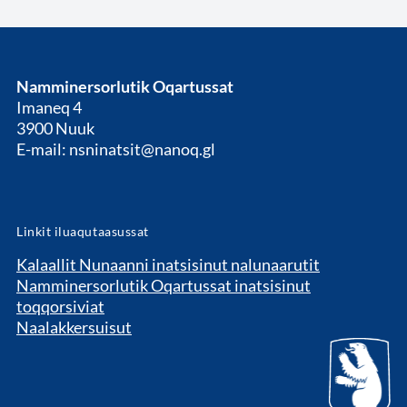
Namminersorlutik Oqartussat
Imaneq 4
3900 Nuuk
E-mail: nsninatsit@nanoq.gl
Linkit iluaqutaasussat
Kalaallit Nunaanni inatsisinut nalunaarutit
Namminersorlutik Oqartussat inatsisinut
toqqorsiviat
Naalakkersuisut