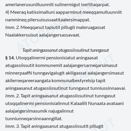
amerlanerusunilluunniit sulinermigut isertitaqarpat.
4) Meeraq katissimalluni aapparminut meeqqamulluunniit
nammineq pilersuisussaatitaalersimappat.
Imm. 2.
Meeqqanut tapiutit pillugit maleruagassat
Naalakkersuisut aalajangersassavaat.
Tapit aningaasanut atugassiissutinut tunngasut
§ 14.
Utoqqalinermi pensionisiatut aningaasat
atugassiissutit kommunemit aalajangersarneqarsimasut
minnerpaaffii tunngavigalugit akiligassat aalajangersimasut
akilerneqareeraangata kommunalbestyrelsip tapit
aningaasanut atugassiissutinut tunngasut tunniussinnaavai.
Imm. 2
. Tapit aningaasanut atugassiissutinut tunngasut
utoqqalinermi pensionisialinnut Kalaallit Nunaata avataani
aalajangersimasumik najugalinnut
tunniunneqarsinnaanngillat.
Imm. 3.
Tapit aningaasanut atugassiissutit pillugit