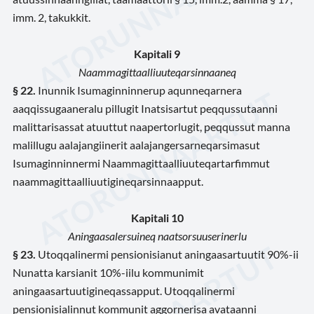
imm. 2, takukkit.
Kapitali 9
Naammagittaalliuuteqarsinnaaneq
§ 22.
Inunnik Isumaginninnerup aqunneqarnera
aaqqissugaaneralu pillugit Inatsisartut peqqussutaanni
malittarisassat atuuttut naapertorlugit, peqqussut manna
malillugu aalajangiinerit aalajangersarneqarsimasut
Isumaginninnermi Naammagittaalliuuteqartarfimmut
naammagittaalliuutigineqarsinnaapput.
Kapitali 10
Aningaasalersuineq naatsorsuuserinerlu
§ 23.
Utoqqalinermi pensionisianut aningaasartuutit 90%-ii
Nunatta karsianit 10%-iilu kommunimit
aningaasartuutigineqassapput. Utoqqalinermi
pensionisialinnut kommunit aggornerisa avataanni