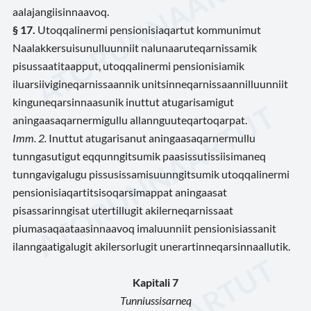
aalajangiisinnaavoq.
§ 17.
Utoqqalinermi pensionisiaqartut kommunimut
Naalakkersuisunulluunniit nalunaaruteqarnissamik
pisussaatitaapput, utoqqalinermi pensionisiamik
iluarsiivigineqarnissaannik unitsinneqarnissaannilluunniit
kinguneqarsinnaasunik inuttut atugarisamigut
aningaasaqarnermigullu allannguuteqartoqarpat.
Imm. 2.
Inuttut atugarisanut aningaasaqarnermullu
tunngasutigut eqqunngitsumik paasissutissiisimaneq
tunngavigalugu pissusissamisuunngitsumik utoqqalinermi
pensionisiaqartitsisoqarsimappat aningaasat
pisassarinngisat utertillugit akilerneqarnissaat
piumasaqaataasinnaavoq imaluunniit pensionisiassanit
ilanngaatigalugit akilersorlugit unerartinneqarsinnaallutik.
Kapitali 7
Tunniussisarneq