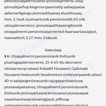
pensionisiaqalernissamik qinnuteqarnermi, ullup
qinnuteqarfiup kingorna qaammatip aallaqqaataa
aallarnerfigalugu pisinnaatitaaneq atuutilissaaq.
Imm. 2.
Inuit siusinaartumik pensionisiallit 65-inik
ukioqalernerminni, qinnuteqaatitaqanngitsumik
utoqqalinermi pensionisiaqarnermut ikaarsaartassapput,
taamaattorli, § 27, imm. 3 takuuk.
Katersineq
§ 6.
Utoqqalinermi pensionisianik ilivitsunik
pisartagaqalerniarnermi, 15-it 65-illu akornanni
ukioqarnerup nalaani Kalaallit Nunaanni, Qallunaat
Nunaanni imaluunniit Savalimmiuni sivikinnerpaamik ukiuni
40-ni aalajangersimasumik najugaqarsimanissaq
piumasaqaataavoq. Utoqqalinermi pensinisiassanik
ilivitsunik pisinnaatitaanerlernissamut piumasaqaat
naammassineqarsimanngippat, piffissap
aalajangersimasumik najugaqarfigisimasap ukiuinut