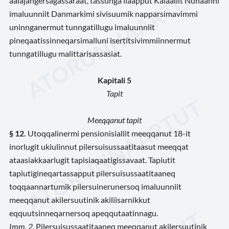
aalajangersagassaraat, tassunga ilaapput Kalaallit Nunaanni
imaluunniit Danmarkimi sivisuumik napparsimavimmi
uninnganermut tunngatillugu imaluunniit
pineqaatissinneqarsimalluni isertitsivimmiinnermut
tunngatillugu malittarisassasiat.
Kapitali 5
Tapit
Meeqqanut tapit
§ 12.
Utoqqalinermi pensionisiallit meeqqanut 18-it
inorlugit ukiulinnut pilersuisussaatitaasut meeqqat
ataasiakkaarlugit tapisiaqaatigissavaat. Tapiutit
tapiutigineqartassapput pilersuisussaatitaaneq
toqqaannartumik pilersuinerunersoq imaluunniit
meeqqanut akilersuutinik akiliisarnikkut
eqquutsinneqarnersoq apeqqutaatinnagu.
Imm. 2.
Pilersuisussaatitaaneq meeqqanut akilersuutinik