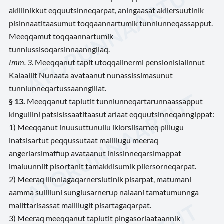
akiliinikkut eqquutsinneqarpat, aningaasat akilersuutinik
pisinnaatitaasumut toqqaannartumik tunniunneqassapput.
Meeqqamut toqqaannartumik
tunniussisoqarsinnaanngilaq.
Imm. 3.
Meeqqanut tapit utoqqalinermi pensionisialinnut
Kalaallit Nunaata avataanut nunassissimasunut
tunniunneqartussaanngillat.
§ 13.
Meeqqanut tapiutit tunniunneqartarunnaassapput
kinguliini patsisissaatitaasut arlaat eqquutsinneqanngippat:
1) Meeqqanut inuusuttunullu ikiorsiisarneq pillugu
inatsisartut peqqussutaat malillugu meeraq
angerlarsimaffiup avataanut inissinneqarsimappat
imaluunniit pisortanit tamakkiisumik pilersorneqarpat.
2) Meeraq ilinniagaqarnersiutinik pisarpat, matumani
aamma sulilluni sungiusarnerup nalaani tamatumunnga
malittarisassat malillugit pisartagaqarpat.
3) Meeraq meeqqanut tapiutit pingasoriaataannik