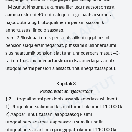
ilivitsunut kingumut akunnaallilerlugu naatsorsornera,
aamma ukiunut 40-nut naleqqiullugu naatsorsornera
najoqqutaralugit, utoqqalinermi pensinisiassanik
annertussusiliineq pisassaaq.
Imm. 2.
Siusinaartumik pensionisialik utoqqalinermi
pensionisiaqalersinneqarpat, piffissami siusinnerusumi
siusinaartumik pensionisiat tunniunneqareersimasut 40-
rarterutaasa avinneqartarsimanerisa amerlaqataannik
utoqqalinermi pensionisiassat tunniunneqartassapput.
Kapitali 3
Pensionisiat aningaasartaat
§ 7.
Utoqqalinermi pensionisiassanik amerlassusiliinerit:
1) Utoqqalinersialimmut kisimiittumut ukiumut 110.000 kr.
2) Aappariinnut, tassani aapppaasoq kisimi
utoqqalinersiaqarpat, aappaasorlu sumilluunniit
utoqqalinersiaqartinneqanngippat, ukiumut 110.000 kr.