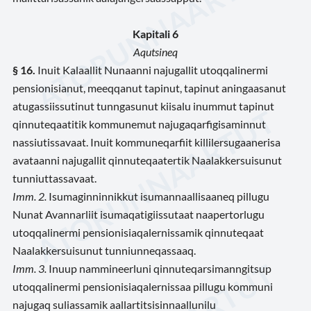
Kapitali 6
Aqutsineq
§ 16.
Inuit Kalaallit Nunaanni najugallit utoqqalinermi
pensionisianut, meeqqanut tapinut, tapinut aningaasanut
atugassiissutinut tunngasunut kiisalu inummut tapinut
qinnuteqaatitik kommunemut najugaqarfigisaminnut
nassiutissavaat. Inuit kommuneqarfiit killilersugaanerisa
avataanni najugallit qinnuteqaatertik Naalakkersuisunut
tunniuttassavaat.
Imm. 2.
Isumaginninnikkut isumannaallisaaneq pillugu
Nunat Avannarliit isumaqatigiissutaat naapertorlugu
utoqqalinermi pensionisiaqalernissamik qinnuteqaat
Naalakkersuisunut tunniunneqassaaq.
Imm. 3.
Inuup nammineerluni qinnuteqarsimanngitsup
utoqqalinermi pensionisiaqalernissaa pillugu kommuni
najugaq suliassamik aallartitsisinnaallunilu