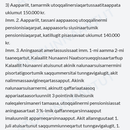
3) Aappariit, tamarmik utoqqalinersiaqartussaatitaappata
ukiumut 150.000 kr.
Imm. 2.
Aappariit, tassani aappaasoq utoqqalinermi
pensionisiaqarpat, aappaasorlu siusinaartumik
pensionisiaqarpat, katillugit pisassavaat ukiumut 140.000
kr.
Imm. 3.
Aningaasat amerlassusissaat imm. 1-mi aamma 2-mi
taaneqartut, Kalaallit Nunaanni Naatsorsueqqissaartarfiup
Kalaallit Nunaanni atuisunut akinik nalunaarsuisarnermini
pisortatigoortumik saqqummersitai tunngavigalugit, akit
nalimmassaavigineqartassapput. Akinik
nalunaarsuisarnermi, akinutt qaffariaataasoq
appariaataasorluunniit 3 pointinik ilivitsunik
naleqalersimaneri tamaasa, utoqqalinermi pensionisiassat
aningaasartaat 3 %-imik qaffanneqarsinnaapput
imaluunniit apparneqarsinnaapput. Akit allannguutaat 1.
juli atuisartunut saqqummiunneqartut tunngavigalugit, 1.