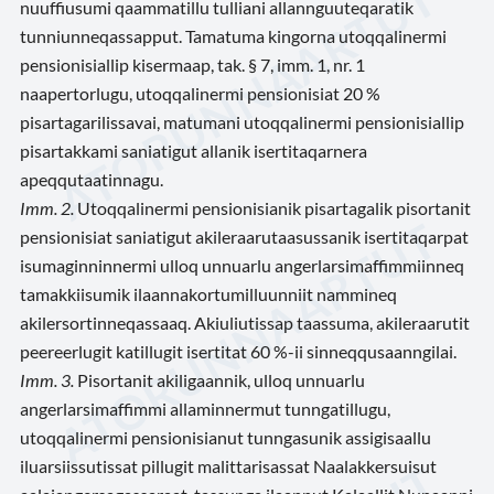
nuuffiusumi qaammatillu tulliani allannguuteqaratik
tunniunneqassapput. Tamatuma kingorna utoqqalinermi
pensionisiallip kisermaap, tak. § 7, imm. 1, nr. 1
naapertorlugu, utoqqalinermi pensionisiat 20 %
pisartagarilissavai, matumani utoqqalinermi pensionisiallip
pisartakkami saniatigut allanik isertitaqarnera
apeqqutaatinnagu.
Imm. 2.
Utoqqalinermi pensionisianik pisartagalik pisortanit
pensionisiat saniatigut akileraarutaasussanik isertitaqarpat
isumaginninnermi ulloq unnuarlu angerlarsimaffimmiinneq
tamakkiisumik ilaannakortumilluunniit nammineq
akilersortinneqassaaq. Akiuliutissap taassuma, akileraarutit
peereerlugit katillugit isertitat 60 %-ii sinneqqusaanngilai.
Imm. 3.
Pisortanit akiligaannik, ulloq unnuarlu
angerlarsimaffimmi allaminnermut tunngatillugu,
utoqqalinermi pensionisianut tunngasunik assigisaallu
iluarsiissutissat pillugit malittarisassat Naalakkersuisut