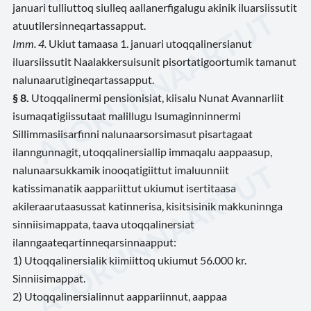
januari tulliuttoq siulleq aallanerfigalugu akinik iluarsiissutit
atuutilersinneqartassapput.
Imm. 4.
Ukiut tamaasa 1. januari utoqqalinersianut
iluarsiissutit Naalakkersuisunit pisortatigoortumik tamanut
nalunaarutigineqartassapput.
§ 8.
Utoqqalinermi pensionisiat, kiisalu Nunat Avannarliit
isumaqatigiissutaat malillugu Isumaginninnermi
Sillimmasiisarfinni nalunaarsorsimasut pisartagaat
ilanngunnagit, utoqqalinersiallip immaqalu aappaasup,
nalunaarsukkamik inooqatigiittut imaluunniit
katissimanatik aappariittut ukiumut isertitaasa
akileraarutaasussat katinnerisa, kisitsisinik makkuninnga
sinniisimappata, taava utoqqalinersiat
ilanngaateqartinneqarsinnaapput:
1) Utoqqalinersialik kiimiittoq ukiumut 56.000 kr.
Sinniisimappat.
2) Utoqqalinersialinnut aappariinnut, aappaa