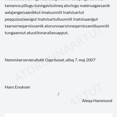
tamanna pillugu tunngavissiineq atorlugu maleruagassanik
aalajangersaanikkut imaluunniit Inatsisartut
peqqussutaasigut Inatsisartulluunniit inatsisaasigut
taarserneqarnissamik atorunnaarsinneqarnissamilluunniit
tungaannut atuutiinnarallassapput.
Namminersornerullutik Oqartussat, ulloq 7. maj 2007
Hans Enoksen
/
Aleqa Hammond