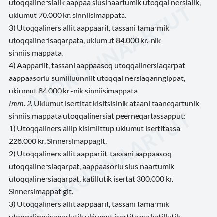
utoqqalinersialik aappaa siusinaartumik utoqqalinersialik,
ukiumut 70.000 kr. sinniisimappata.
3) Utoqqalinersiallit aappaarit, tassani tamarmik
utoqqalinerisaqarpata, ukiumut 84.000 kr.-nik
sinniisimappata.
4) Aappariit, tassani aappaasoq utoqqalinersiaqarpat
aappaasorlu sumilluunniit utoqqalinersiaqanngippat,
ukiumut 84.000 kr.-nik sinniisimappata.
Imm. 2.
Ukiumut isertitat kisitsisinik ataani taaneqartunik
sinniisimappata utoqqalinersiat peerneqartassapput:
1) Utoqqalinersiallip kisimiittup ukiumut isertitaasa
228.000 kr. Sinnersimappagit.
2) Utoqqalinersiallit aappariit, tassani aappaasoq
utoqqalinersiaqarpat, aappaasorlu siusinaartumik
utoqqalinersiaqarpat, katillutik isertat 300.000 kr.
Sinnersimappatigit.
3) Utoqqalinersiallit aappaarit, tassani tamarmik
utoqqalinerisaqarlutik ukiumut isertitaasa katillutik