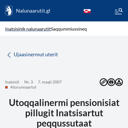
Nalunaarutit.gl
kl-GL
( Toqqagaq )
Oqaatsit toqqakkit
Inatsisinik nalunaarutit
Saqqummiussineq
da
Ujaasinermut uterit
Inatsisit
Nr. 3
7. maaji 2007
Atorunnaartut
Utoqqalinermi pensionisiat
pillugit Inatsisartut
peqqussutaat