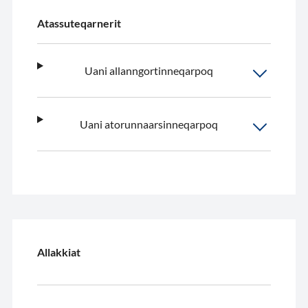
Atassuteqarnerit
Uani allanngortinneqarpoq
Uani atorunnaarsinneqarpoq
Allakkiat