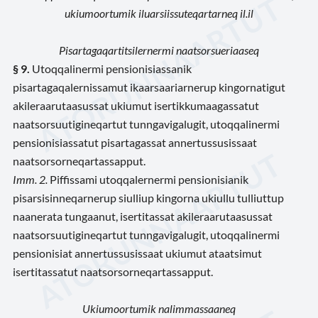
ukiumoortumik iluarsiissuteqartarneq il.il
Pisartagaqartitsilernermi naatsorsueriaaseq
§ 9.
Utoqqalinermi pensionisiassanik
pisartagaqalernissamut ikaarsaariarnerup kingornatigut
akileraarutaasussat ukiumut isertikkumaagassatut
naatsorsuutigineqartut tunngavigalugit, utoqqalinermi
pensionisiassatut pisartagassat annertussusissaat
naatsorsorneqartassapput.
Imm. 2.
Piffissami utoqqalernermi pensionisianik
pisarsisinneqarnerup siulliup kingorna ukiullu tulliuttup
naanerata tungaanut, isertitassat akileraarutaasussat
naatsorsuutigineqartut tunngavigalugit, utoqqalinermi
pensionisiat annertussusissaat ukiumut ataatsimut
isertitassatut naatsorsorneqartassapput.
Ukiumoortumik nalimmassaaneq