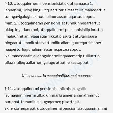
§ 10.
Utoqqalernermi pensionisiat ukiut tamaasa 1.
januarimi, ukioq kingulleq isertitarisimasat ilisimaneqartut
tunngavigalugit akinut nalimmassarneqartassapput.
Imm. 2.
Utoqqalinermi pensionisiat tunniunneqartartut
ukiup ingerlanerani, utoqqalinermi pensionisiallip inuttut
imaluunnit aningaasaqarnikkut pissutsit atugarisaasa
pingaarutilimmik ataavartumillu allannguuteqarsimaneri
naapertorlugit nalimmassarneqartassapput.
Nalimmassaatit, allannguinermiit qaammatip tulliuttup
ullua siulleq aallarnerfigalugu atuutilertassapput.
Ulloq unnuarlu paaqqinniffiusunut nuunneq
§ 11.
Utoqqalinermi pensionisianik pisartagalik
isumaginninnermi ulloq unnuarlu angerlarsimaffimmut
nuuppat, tassanilu najugaqarneq pisortanit
akilersorneqarpat, utoqqalinermi pensionisiat qaammammi