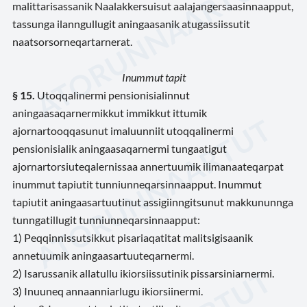
malittarisassanik Naalakkersuisut aalajangersaasinnaapput,
tassunga ilanngullugit aningaasanik atugassiissutit
naatsorsorneqartarnerat.
Inummut tapit
§ 15.
Utoqqalinermi pensionisialinnut
aningaasaqarnermikkut immikkut ittumik
ajornartooqqasunut imaluunniit utoqqalinermi
pensionisialik aningaasaqarnermi tungaatigut
ajornartorsiuteqalernissaa annertuumik ilimanaateqarpat
inummut tapiutit tunniunneqarsinnaapput. Inummut
tapiutit aningaasartuutinut assigiinngitsunut makkununnga
tunngatillugit tunniunneqarsinnaapput:
1) Peqqinnissutsikkut pisariaqatitat malitsigisaanik
annetuumik aningaasartuuteqarnermi.
2) Isarussanik allatullu ikiorsiissutinik pissarsiniarnermi.
3) Inuuneq annaanniarlugu ikiorsiinermi.