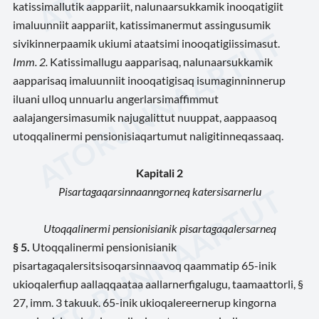
katissimallutik aappariit, nalunaarsukkamik inooqatigiit
imaluunniit aappariit, katissimanermut assingusumik
sivikinnerpaamik ukiumi ataatsimi inooqatigiissimasut.
Imm. 2.
Katissimallugu aapparisaq, nalunaarsukkamik
aapparisaq imaluunniit inooqatigisaq isumaginninnerup
iluani ulloq unnuarlu angerlarsimaffimmut
aalajangersimasumik najugalittut nuuppat, aappaasoq
utoqqalinermi pensionisiaqartumut naligitinneqassaaq.
Kapitali 2
Pisartagaqarsinnaanngorneq katersisarnerlu
Utoqqalinermi pensionisianik pisartagaqalersarneq
§ 5.
Utoqqalinermi pensionisianik
pisartagaqalersitsisoqarsinnaavoq qaammatip 65-inik
ukioqalerfiup aallaqqaataa aallarnerfigalugu, taamaattorli, §
27, imm. 3 takuuk. 65-inik ukioqalereernerup kingorna