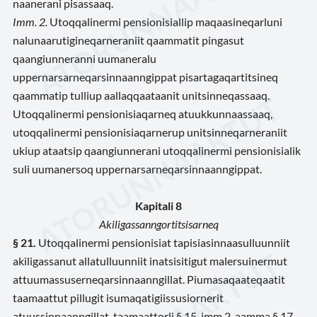
naanerani pisassaaq.
Imm. 2.
Utoqqalinermi pensionisiallip maqaasineqarluni
nalunaarutigineqarneraniit qaammatit pingasut
qaangiunneranni uumaneralu
uppernarsarneqarsinnaanngippat pisartagaqartitsineq
qaammatip tulliup aallaqqaataanit unitsinneqassaaq.
Utoqqalinermi pensionisiaqarneq atuukkunnaassaaq,
utoqqalinermi pensionisiaqarnerup unitsinneqarneraniit
ukiup ataatsip qaangiunnerani utoqqalinermi pensionisialik
suli uumanersoq uppernarsarneqarsinnaanngippat.
Kapitali 8
Akiligassanngortitsisarneq
§ 21.
Utoqqalinermi pensionisiat tapisiasinnaasulluunniit
akiligassanut allatulluunniit inatsisitigut malersuinermut
attuumassuserneqarsinnaanngillat. Piumasaqaateqaatit
taamaattut pillugit isumaqatigiissusiornerit
atuussinnaanngillat, taamaattorli § 15, imm.2, aamma § 17,