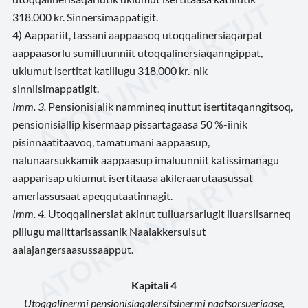
318.000 kr. Sinnersimappatigit.
4) Aappariit, tassani aappaasoq utoqqalinersiaqarpat
aappaasorlu sumilluunniit utoqqalinersiaqanngippat,
ukiumut isertitat katillugu 318.000 kr.-nik
sinniisimappatigit.
Imm. 3.
Pensionisialik nammineq inuttut isertitaqanngitsoq,
pensionisiallip kisermaap pissartagaasa 50 %-iinik
pisinnaatitaavoq, tamatumani aappaasup,
nalunaarsukkamik aappaasup imaluunniit katissimanagu
aapparisap ukiumut isertitaasa akileraarutaasussat
amerlassusaat apeqqutaatinnagit.
Imm. 4.
Utoqqalinersiat akinut tulluarsarlugit iluarsiisarneq
pillugu malittarisassanik Naalakkersuisut
aalajangersaasussaapput.
Kapitali 4
Utoqqalinermi pensionisiaqalersitsinermi naatsorsueriaase,