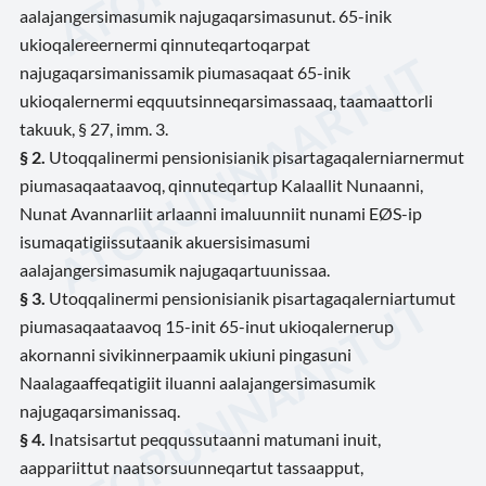
aalajangersimasumik najugaqarsimasunut. 65-inik
ukioqalereernermi qinnuteqartoqarpat
najugaqarsimanissamik piumasaqaat 65-inik
ukioqalernermi eqquutsinneqarsimassaaq, taamaattorli
takuuk, § 27, imm. 3.
§ 2.
Utoqqalinermi pensionisianik pisartagaqalerniarnermut
piumasaqaataavoq, qinnuteqartup Kalaallit Nunaanni,
Nunat Avannarliit arlaanni imaluunniit nunami EØS-ip
isumaqatigiissutaanik akuersisimasumi
aalajangersimasumik najugaqartuunissaa.
§ 3.
Utoqqalinermi pensionisianik pisartagaqalerniartumut
piumasaqaataavoq 15-init 65-inut ukioqalernerup
akornanni sivikinnerpaamik ukiuni pingasuni
Naalagaaffeqatigiit iluanni aalajangersimasumik
najugaqarsimanissaq.
§ 4.
Inatsisartut peqqussutaanni matumani inuit,
aappariittut naatsorsuunneqartut tassaapput,