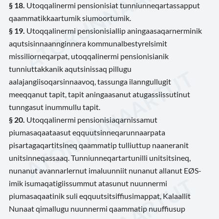
§ 18.
Utoqqalinermi pensionisiat tunniunneqartassapput
qaammatikkaartumik siumoortumik.
§ 19.
Utoqqalinermi pensionisiallip aningaasaqarnerminik
aqutsisinnaannginnera kommunalbestyrelsimit
missiliorneqarpat, utoqqalinermi pensionisianik
tunniuttakkanik aqutsinissaq pillugu
aalajangiisoqarsinnaavoq, tassunga ilanngullugit
meeqqanut tapit, tapit aningaasanut atugassiissutinut
tunngasut inummullu tapit.
§ 20.
Utoqqalinermi pensionisiaqarnissamut
piumasaqaataasut eqquutsinneqarunnaarpata
pisartagaqartitsineq qaammatip tulliuttup naaneranit
unitsinneqassaaq. Tunniunneqartartunilli unitsitsineq,
nunanut avannarlernut imaluunniit nunanut allanut EØS-
imik isumaqatigiissummut atasunut nuunnermi
piumasaqaatinik suli eqquutsitsiffiusimappat, Kalaallit
Nunaat qimallugu nuunnermi qaammatip nuuffiusup