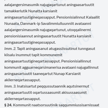
aalajangersimasumik najugaqartunut aningaasartuutit
tamakkerlutik Nunatta karsianit
aningaasartuutigineqassapput. Pensionisialinnut Kalaallit
Nunaata, Danmark-ip Savalimmiulluunniit avataanni
aalajangersimasumik najugaqartunut, utoqqalinermi
pensionisiaannut aningaasartuutit Nunatta karsianit
aningaasartuutigineqassapput.
Imm. 2.
Tapit aningaasanut atugassiissutinut tunngasut
kiisalu inummut tapit kommunemit
aningaasartuutigineqartassapput. Pensionisiallinnut
kommunit agguarneqarsimanerisa avataani najugallinnut
aningaasartuutit taaneqartut Nunap Karsianit
akilerneqartassapput.
Imm. 3.
Inatsisartut peqqussutaannik aqutsinermut
aningaasartuutit oqartussaasumit akisussaasumit
akilerneqartassapput.
§ 24.
Kommunit naatsorsuutinik saqqummiussisarnissaat