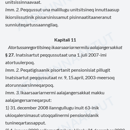
unitsissinnaavaat.
Imm. 2.
Peqqussut una malillugu unitsitsineq innuttaasup
ikiorsiissutinik pissarsinissamut pisinnaatitaaneranut
sunniuteqartussaanngilaq.
Kapitali 11
Atortussanngortitsineq ikaarsaariarnermilu aalajangersakkat
§ 27.
Inatsisartut peqqussutaat una 1. juli 2007-imi
atortuulerpoq.
Imm. 2.
Peqatigisaanik pisortanit pensionisiat pillugit
Inatsisartut peqqussutaat nr. 9, 15.april, 2003-meersoq
atorunnaarsinneqarpoq.
Imm. 3.
Ikaarsaariarnermi aalajangersakkat makku
aalajangersarneqarput:
1) 31. december 2008 ilanngullugu inuit 63-inik
ukioqalersimasut utoqqalinermi pensionisianik
tunineqartassapput.