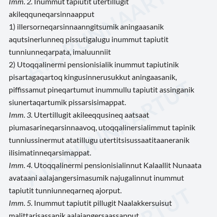
Imm. 2.
Inummut tapiutit utertillugit
akileqquneqarsinnaapput
1) illersorneqarsinnaanngitsumik aningaasanik
aqutsinerlunneq pissutigalugu inummut tapiutit
tunniunneqarpata, imaluunniit
2) Utoqqalinermi pensionisialik inummut tapiutinik
pisartagaqartoq kingusinnerusukkut aningaasanik,
piffissamut pineqartumut inummullu tapiutit assinganik
siunertaqartumik pissarsisimappat.
Imm. 3.
Utertillugit akileeqqusineq aatsaat
piumasarineqarsinnaavoq, utoqqalinersialimmut tapinik
tunniussinermut atatillugu utertitsisussaatitaaneranik
ilisimatinneqarsimappat.
Imm. 4.
Utoqqalinermi pensionisialinnut Kalaallit Nunaata
avataani aalajangersimasumik najugalinnut inummut
tapiutit tunniunneqarneq ajorput.
Imm. 5.
Inummut tapiutit pillugit Naalakkersuisut
malittarisassanik aalajangersaassapput.