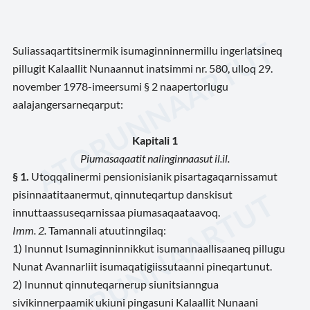
Suliassaqartitsinermik isumaginninnermillu ingerlatsineq
pillugit Kalaallit Nunaannut inatsimmi nr. 580, ulloq 29.
november 1978-imeersumi § 2 naapertorlugu
aalajangersarneqarput:
Kapitali 1
Piumasaqaatit nalinginnaasut il.il.
§ 1.
Utoqqalinermi pensionisianik pisartagaqarnissamut
pisinnaatitaanermut, qinnuteqartup danskisut
innuttaassuseqarnissaa piumasaqaataavoq.
Imm. 2.
Tamannali atuutinngilaq:
1) Inunnut Isumaginninnikkut isumannaallisaaneq pillugu
Nunat Avannarliit isumaqatigiissutaanni pineqartunut.
2) Inunnut qinnuteqarnerup siunitsianngua
sivikinnerpaamik ukiuni pingasuni Kalaallit Nunaani