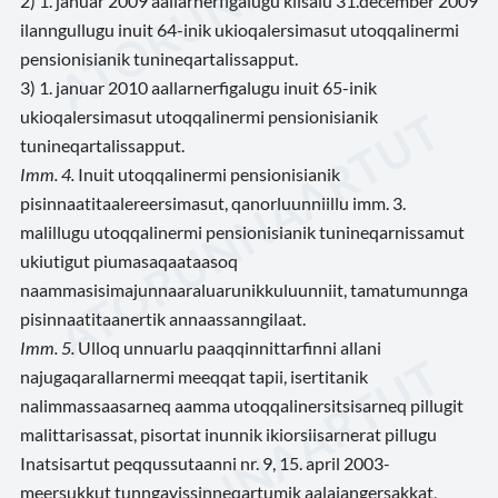
2) 1. januar 2009 aallarnerfigalugu kiisalu 31.december 2009
ilanngullugu inuit 64-inik ukioqalersimasut utoqqalinermi
pensionisianik tunineqartalissapput.
3) 1. januar 2010 aallarnerfigalugu inuit 65-inik
ukioqalersimasut utoqqalinermi pensionisianik
tunineqartalissapput.
Imm. 4.
Inuit utoqqalinermi pensionisianik
pisinnaatitaalereersimasut, qanorluunniillu imm. 3.
malillugu utoqqalinermi pensionisianik tunineqarnissamut
ukiutigut piumasaqaataasoq
naammasisimajunnaaraluarunikkuluunniit, tamatumunnga
pisinnaatitaanertik annaassanngilaat.
Imm. 5.
Ulloq unnuarlu paaqqinnittarfinni allani
najugaqarallarnermi meeqqat tapii, isertitanik
nalimmassaasarneq aamma utoqqalinersitsisarneq pillugit
malittarisassat, pisortat inunnik ikiorsiisarnerat pillugu
Inatsisartut peqqussutaanni nr. 9, 15. april 2003-
meersukkut tunngavissinneqartumik aalajangersakkat,