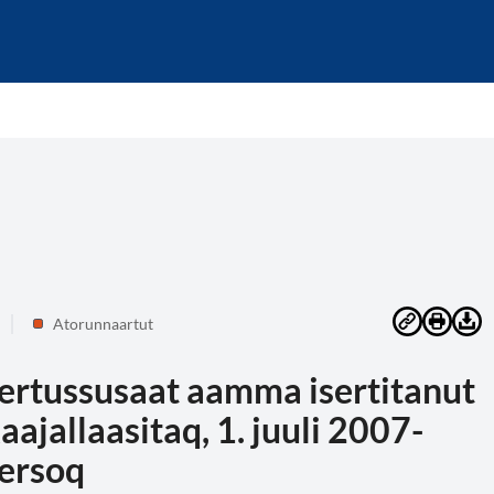
Atorunnaartut
ertussusaat aamma isertitanut
kaajallaasitaq, 1. juuli 2007-
ersoq