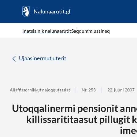
Nalunaarutit.gl
kl-GL
( Toqqagaq )
Oqaatsit toqqakkit
Inatsisinik nalunaarutit
Saqqummiussineq
da
Ujaasinermut uterit
Allaffissornikkut najoqqutassiat
Nr. 253
22. juuni 2007
Utoqqalinermi pensionit ann
killissarititaasut pillugit 
ime