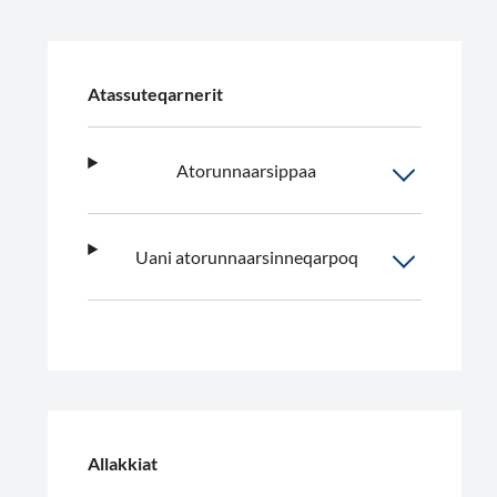
Atassuteqarnerit
Atorunnaarsippaa
Uani atorunnaarsinneqarpoq
Allakkiat