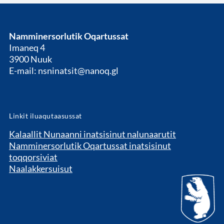
Namminersorlutik Oqartussat
Imaneq 4
3900 Nuuk
E-mail: nsninatsit@nanoq.gl
Linkit iluaqutaasussat
Kalaallit Nunaanni inatsisinut nalunaarutit
Namminersorlutik Oqartussat inatsisinut
toqqorsiviat
Naalakkersuisut