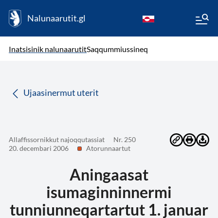
Nalunaarutit.gl
kl-GL
( Toqqagaq )
Oqaatsit toqqakkit
Inatsisinik nalunaarutit
Saqqummiussineq
da
Ujaasinermut uterit
Allaffissornikkut najoqqutassiat
Nr. 250
20. decembari 2006
Atorunnaartut
Aningaasat
isumaginninnermi
tunniunneqartartut 1. januar