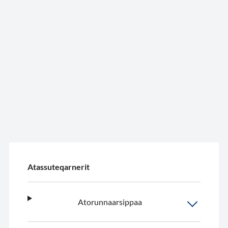
Atassuteqarnerit
Atorunnaarsippaa