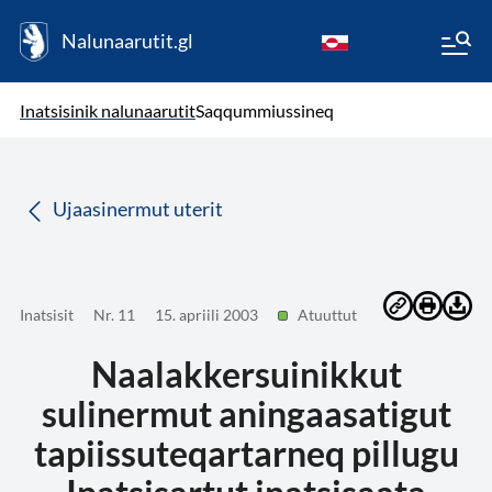
Nalunaarutit.gl
kl-GL
( Toqqagaq )
Oqaatsit toqqakkit
Inatsisinik nalunaarutit
Saqqummiussineq
da
Ujaasinermut uterit
Inatsisit
Nr. 11
15. apriili 2003
Atuuttut
Naalakkersuinikkut
sulinermut aningaasatigut
tapiissuteqartarneq pillugu