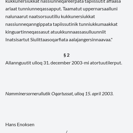
kukkunersiukkat nassiunneqareerpata tapiissutit affaasa
arlaat tunniunneqassapput. Taamatut uppernarsaalluni
nalunaarut naatsorsuutillu kukkunersiukkat
nassiunneqanngippata tapiissutinik tunniukkumaakkat
kinguartinneqassasut atuukkunnaassasulluunniit
Inatsisartut Siulittaasoqarfiata aalajangersinnaavaa."
§ 2
Allannguutit ulloq 31. december 2003-mi atortuutilerput.
Namminersornerullutik Oqartussat, ulloq 15. april 2003.
Hans Enoksen
/