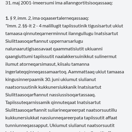
31. maj 2001-imeersumi ima allanngortitsisoqassaaq:
1.
§ 9, imm. 2,
ima oqaasertalerneqassaaq:
"Imm. 2.
§§-it 2 - 4 malillugit tapiissutinik tigusisartut ukiut
tamaasa qinnuteqarnerminnut ilanngullugu Inatsisartut
Siulittaasoqarfiannut uppernarsarlugu
nalunaarutigisassavaat qaammatisiutit ukiuanni
qaangiuttumi tapiissutit naalakkersuinikkut sulinermut
ilumut atorneqarsimasut, kiisalu tamanna
ingerlateqqinneqassamaartoq. Aammattaaq ukiut tamaasa
kingusinnerpaamik 30. juni ukiumut siulianut
naatsorsuutinik kukkunersiukkanik Inatsisartut
Siulittaasoqarfiannut nassiussisoqartassaaq.
Tapiissuteqarnissamik qinnuteqaat Inatsisartut
Siulittaasoqarfiannit suliarineqareerpat naatsorsuutillu
kukkunersiukkat nassiunneqareerpata tapiissutit affaat
tunniunneqassapput. Ukiumut siulianut naatsorsuutit