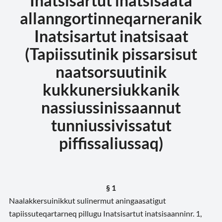
Inatsisartut inatsisaata
allanngortinneqarneranik
Inatsisartut inatsisaat
(Tapiissutinik pissarsisut
naatsorsuutinik
kukkunersiukkanik
nassiussinissaannut
tunniussivissatut
piffissaliussaq)
§ 1
Naalakkersuinikkut sulinermut aningaasatigut
tapiissuteqartarneq pillugu Inatsisartut inatsisaanni
nr. 1,