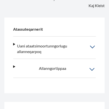
Kaj Kleist
Atassuteqarnerit
Uani ataatsimoortunngorlugu
allanneqarpoq
Allanngortippaa