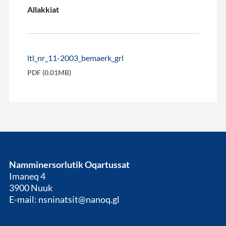
Allakkiat
ltl_nr_11-2003_bemaerk_grl
PDF (0.01MB)
Namminersorlutik Oqartussat
Imaneq 4
3900 Nuuk
E-mail: nsninatsit@nanoq.gl