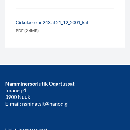
Cirkulaere nr 243 af 21_12_2001_kal
PDF (2.4MB)
Namminersorlutik Oqartussat
Imaneq 4
3900 Nuuk
E-mail: nsninatsit@nanoq.gl
Linkit iluaqutaasussat