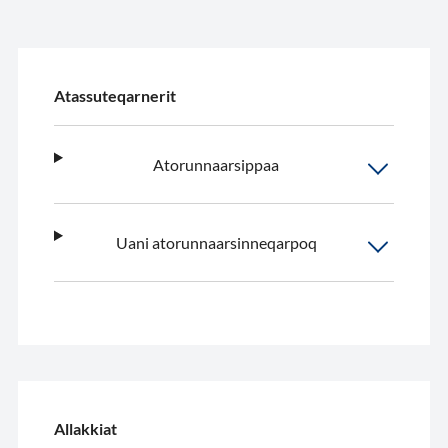
Atassuteqarnerit
Atorunnaarsippaa
Uani atorunnaarsinneqarpoq
Allakkiat