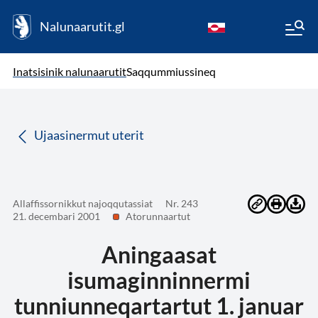
Nalunaarutit.gl
kl-GL
( Toqqagaq )
Oqaatsit toqqakkit
Inatsisinik nalunaarutit
Saqqummiussineq
da
Ujaasinermut uterit
Allaffissornikkut najoqqutassiat
Nr. 243
21. decembari 2001
Atorunnaartut
Aningaasat
isumaginninnermi
tunniunneqartartut 1. januar