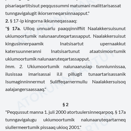
pisariaqartitsisut peqqussummi matumani malittarisassat
tunngavigalugit ikiorserneqarsinnaapput."
2.
§ 17-ip kingorna ikkunneqassaaq:
"
§ 17a.
Ulloq unnuarlu paaqqinniffiit Naalakkersuisunut
ukiumoortumik nalunaaruteqartassapput. Naalakkersuisut
kingusinnerpaamik Inatsisartut upernaakkut
katersuunneranni Inatsisartunut ataatsimoortumik
ukiumoortumik nalunaaruteqartassapput.
Imm. 2.
Ukiumoortumik nalunaarusiap tunniunnissaa,
ilusissaa imarisassai il.il pillugit tunaartarisassanik
Isumaginninnermut Suliffeqarnermullu Naalakkersuisoq
aalajangersaassaaq."
§ 2
"Peqqussut manna 1. juli 2000 atortuulersinneqarpoq. § 17a
tunngavigalugu ukiumoortumik nalunaaruteqartarneq
siullermeertumik pissaaq ukioq 2001."