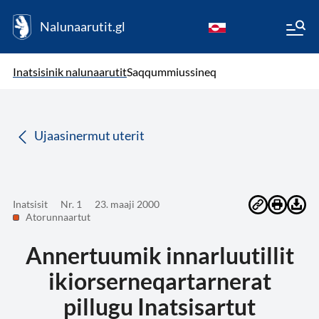
Nalunaarutit.gl
kl-GL
( Toqqagaq )
Oqaatsit toqqakkit
Inatsisinik nalunaarutit
Saqqummiussineq
da
Ujaasinermut uterit
Inatsisit
Nr. 1
23. maaji 2000
Atorunnaartut
Annertuumik innarluutillit
ikiorserneqartarnerat
pillugu Inatsisartut