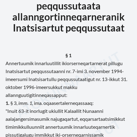
peqqussutaata
allanngortinneqarneranik
Inatsisartut peqqussutaat
§ 1
Annertuumik innarluutillit ikiorserneqartarnerat pillugu
Inatsisartut peqqussutaanni nr. 7-imi 3. november 1994-
imeersumi Inatsisartullu peqqussutaatigut nr. 13-ikkut 31.
oktober 1996-imeersukkut makku
allannguutigitinneqassapput:
1.
§ 3,
imm. 1,
ima. oqaasertalerneqassaaq:
"Inuit 63-it inorlugit ukiullit Kalaallit Nunaanni
aalajangersimasumik najugaqartut, eqqarsartaatsimikkut
timimikkulluunniit annertuumik innarluuteqarnertik
pissutigalugu immikkut iki-orserneqarnissamik