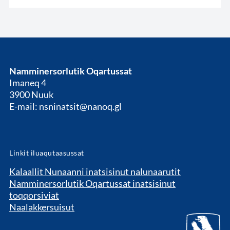
Namminersorlutik Oqartussat
Imaneq 4
3900 Nuuk
E-mail: nsninatsit@nanoq.gl
Linkit iluaqutaasussat
Kalaallit Nunaanni inatsisinut nalunaarutit
Namminersorlutik Oqartussat inatsisinut
toqqorsiviat
Naalakkersuisut