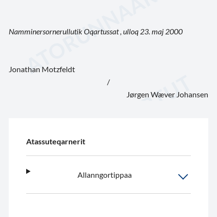
Namminersornerullutik Oqartussat , ulloq 23. maj 2000
Jonathan Motzfeldt
/
Jørgen Wæver Johansen
Atassuteqarnerit
Allanngortippaa