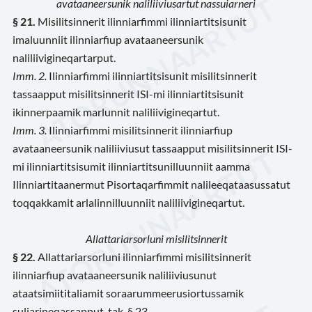
avataaneersunik naliliiviusartut nassuiarneri
§ 21.
Misilitsinnerit ilinniarfimmi ilinniartitsisunit
imaluunniit ilinniarfiup avataaneersunik
naliliivigineqartarput.
Imm. 2.
Ilinniarfimmi ilinniartitsisunit misilitsinnerit
tassaapput misilitsinnerit ISI-mi ilinniartitsisunit
ikinnerpaamik marlunnit naliliivigineqartut.
Imm. 3.
Ilinniarfimmi misilitsinnerit ilinniarfiup
avataaneersunik naliliiviusut tassaapput misilitsinnerit ISI-
mi ilinniartitsisumit ilinniartitsunilluunniit aamma
Ilinniartitaanermut Pisortaqarfimmit nalileeqataasussatut
toqqakkamit arlalinnilluunniit naliliivigineqartut.
Allattariarsorluni misilitsinnerit
§ 22.
Allattariarsorluni ilinniarfimmi misilitsinnerit
ilinniarfiup avataaneersunik naliliiviusunut
ataatsimiititaliamit soraarummeerusiortussamik
suliarineqassapput, tak. § 23.