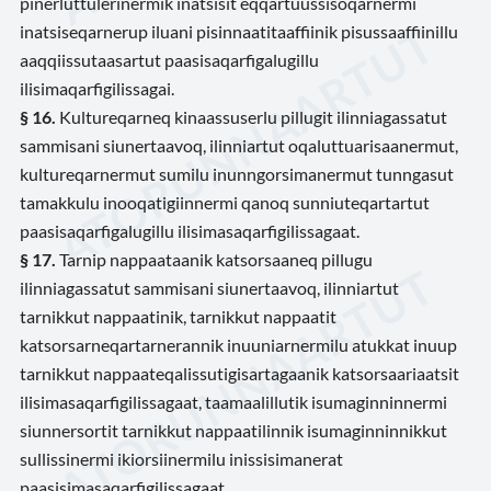
pinerluttulerinermik inatsisit eqqartuussisoqarnermi
inatsiseqarnerup iluani pisinnaatitaaffiinik pisussaaffiinillu
aaqqiissutaasartut paasisaqarfigalugillu
ilisimaqarfigilissagai.
§ 16.
Kultureqarneq kinaassuserlu pillugit ilinniagassatut
sammisani siunertaavoq, ilinniartut oqaluttuarisaanermut,
kultureqarnermut sumilu inunngorsimanermut tunngasut
tamakkulu inooqatigiinnermi qanoq sunniuteqartartut
paasisaqarfigalugillu ilisimasaqarfigilissagaat.
§ 17.
Tarnip nappaataanik katsorsaaneq pillugu
ilinniagassatut sammisani siunertaavoq, ilinniartut
tarnikkut nappaatinik, tarnikkut nappaatit
katsorsarneqartarnerannik inuuniarnermilu atukkat inuup
tarnikkut nappaateqalissutigisartagaanik katsorsaariaatsit
ilisimasaqarfigilissagaat, taamaalillutik isumaginninnermi
siunnersortit tarnikkut nappaatilinnik isumaginninnikkut
sullissinermi ikiorsiinermilu inissisimanerat
paasisimasaqarfigilissagaat.