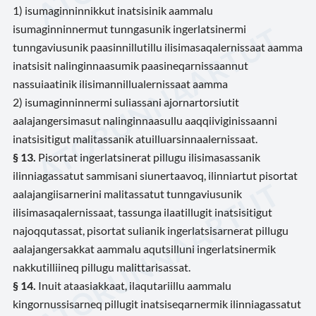
1) isumaginninnikkut inatsisinik aammalu
isumaginninnermut tunngasunik ingerlatsinermi
tunngaviusunik paasinnillutillu ilisimasaqalernissaat aamma
inatsisit nalinginnaasumik paasineqarnissaannut
nassuiaatinik ilisimannillualernissaat aamma
2) isumaginninnermi suliassani ajornartorsiutit
aalajangersimasut nalinginnaasullu aaqqiiviginissaanni
inatsisitigut malitassanik atuilluarsinnaalernissaat.
§ 13.
Pisortat ingerlatsinerat pillugu ilisimasassanik
ilinniagassatut sammisani siunertaavoq, ilinniartut pisortat
aalajangiisarnerini malitassatut tunngaviusunik
ilisimasaqalernissaat, tassunga ilaatillugit inatsisitigut
najoqqutassat, pisortat sulianik ingerlatsisarnerat pillugu
aalajangersakkat aammalu aqutsilluni ingerlatsinermik
nakkutilliineq pillugu malittarisassat.
§ 14.
Inuit ataasiakkaat, ilaqutariillu aammalu
kingornussisarneq pillugit inatsiseqarnermik ilinniagassatut