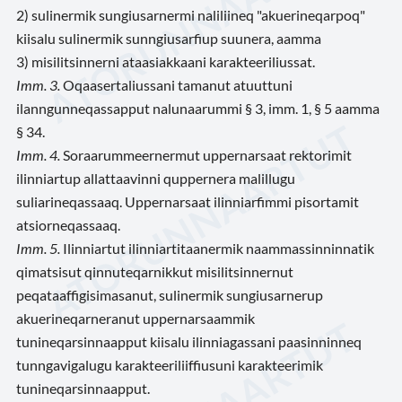
2) sulinermik sungiusarnermi naliliineq "akuerineqarpoq"
kiisalu sulinermik sunngiusarfiup suunera, aamma
3) misilitsinnerni ataasiakkaani karakteeriliussat.
Imm. 3.
Oqaasertaliussani tamanut atuuttuni
ilanngunneqassapput nalunaarummi § 3, imm. 1, § 5 aamma
§ 34.
Imm. 4.
Soraarummeernermut uppernarsaat rektorimit
ilinniartup allattaavinni quppernera malillugu
suliarineqassaaq. Uppernarsaat ilinniarfimmi pisortamit
atsiorneqassaaq.
Imm. 5.
Ilinniartut ilinniartitaanermik naammassinninnatik
qimatsisut qinnuteqarnikkut misilitsinnernut
peqataaffigisimasanut, sulinermik sungiusarnerup
akuerineqarneranut uppernarsaammik
tunineqarsinnaapput kiisalu ilinniagassani paasinninneq
tunngavigalugu karakteeriliiffiusuni karakteerimik
tunineqarsinnaapput.