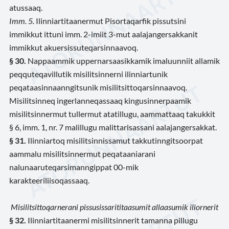
atussaaq.
Imm. 5.
Ilinniartitaanermut Pisortaqarfik pissutsini
immikkut ittuni imm. 2-imiit 3-mut aalajangersakkanit
immikkut akuersissuteqarsinnaavoq.
§ 30.
Nappaammik uppernarsaasikkamik imaluunniit allamik
peqquteqavillutik misilitsinnerni ilinniartunik
peqataasinnaanngitsunik misilitsittoqarsinnaavoq.
Misilitsinneq ingerlanneqassaaq kingusinnerpaamik
misilitsinnermut tullermut atatillugu, aammattaaq takukkit
§ 6, imm. 1, nr. 7 malillugu malittarisassani aalajangersakkat.
§ 31.
Ilinniartoq misilitsinnissamut takkutinngitsoorpat
aammalu misilitsinnermut peqataaniarani
nalunaaruteqarsimanngippat 00-mik
karakteeriliisoqassaaq.
Misilitsittoqarnerani pissusissarititaasumit allaasumik iliornerit
§ 32.
Ilinniartitaanermi misilitsinnerit tamanna pillugu