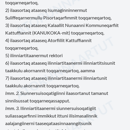
toqqarneqartoq,
2) ilaasortaq ataaseq Isumaginninnermut
Suliffeqarnermullu Pisortaqarfimmit toqqarneqartoq,
3) ilaasortaq ataaseq Kalaallit Nunaanni Kommuneqarfiit
Kattuffiannit (KANUKOKA-mit) toqqarneqartoq,
4) ilaasortaq ataaseq Atorfillit Kattuffiannit
toqqarneqartoq,
5) ilinniartitaanermut rektori
6) ilaasortaq ataaseq ilinniartitaanermi ilinniartitsisunit
taakkulu akornannit toqqarneqartoq, aamma
7) ilaasortaq ataaseq ilinniartitaanermi ilinniartunit
taakkulu akornannit toqqarneqartoq.
Imm. 2.
Siunnersuisoqatigiinni ilaasortanut tamanut
sinniisussat toqqarneqassapput.
Imm. 3.
Ilinniartitaanermi siunnersuisoqatigiit
suliassaqarfinni immikkut ittuni ilisimasalinnik
aalajangiinerni taaseqataasinnaanngitsunik