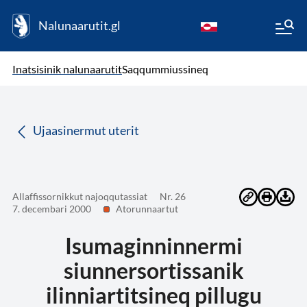
Nalunaarutit.gl
kl-GL
( Toqqagaq )
Oqaatsit toqqakkit
Inatsisinik nalunaarutit
Saqqummiussineq
da
Ujaasinermut uterit
Allaffissornikkut najoqqutassiat
Nr. 26
7. decembari 2000
Atorunnaartut
Isumaginninnermi
siunnersortissanik
ilinniartitsineq pillugu