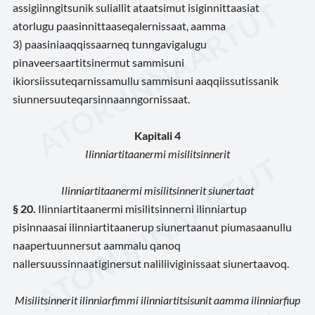
assigiinngitsunik suliallit ataatsimut isiginnittaasiat
atorlugu paasinnittaaseqalernissaat, aamma
3) paasiniaaqqissaarneq tunngavigalugu
pinaveersaartitsinermut sammisuni
ikiorsiissuteqarnissamullu sammisuni aaqqiissutissanik
siunnersuuteqarsinnaanngornissaat.
Kapitali 4
Ilinniartitaanermi misilitsinnerit
Ilinniartitaanermi misilitsinnerit siunertaat
§ 20.
Ilinniartitaanermi misilitsinnerni ilinniartup
pisinnaasai ilinniartitaanerup siunertaanut piumasaanullu
naapertuunnersut aammalu qanoq
nallersuussinnaatiginersut naliliiviginissaat siunertaavoq.
Misilitsinnerit ilinniarfimmi ilinniartitsisunit aamma ilinniarfiup