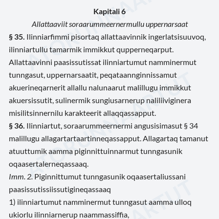
Kapitali 6
Allattaaviit soraarummeernermullu uppernarsaat
§ 35.
Ilinniarfimmi pisortaq allattaavinnik ingerlatsisuuvoq,
ilinniartullu tamarmik immikkut qupperneqarput.
Allattaavinni paasissutissat ilinniartumut namminermut
tunngasut, uppernarsaatit, peqataannginnissamut
akuerineqarnerit allallu nalunaarut malillugu immikkut
akuersissutit, sulinermik sungiusarnerup naliliiviginera
misilitsinnernilu karakteerit allaqqassapput.
§ 36.
Ilinniartut, soraarummeernermi angusisimasut § 34
malillugu allagartartaartinneqassapput. Allagartaq tamanut
atuuttumik aamma piginnittuinnarmut tunngasunik
oqaasertalerneqassaaq.
Imm. 2.
Piginnittumut tunngasunik oqaasertaliussani
paasissutissiissutigineqassaaq
1) ilinniartumut namminermut tunngasut aamma ulloq
ukiorlu ilinniarnerup naammassiffia,