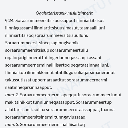
Oqaluttarissanik misilitsinnerit
§ 24.
Soraarummeersitsisuussapput ilinniartitsisut
ilinniagassami ilinniartitsisuusimasut, taamaalilluni
ilinniartitsisoq soraarummeersitsisuulluni.
Soraarummeersitsineq sapinngisamik
soraarummeersitsisup soraarummeertullu
oqaloqatigiinnerattut ingerlanneqassaaq, tassani
soraarummeernermi naliliisartoq peqataasinnaalluni.
Ilinniartup ilinniakkamut atatillugu suliaqarsimaneranut
takussutissat uppernarsaatitut soraarummeernermi
ilaatinneqarsinnaapput.
Imm. 2.
Soraarummeernermi apeqqutit soraarummeertunut
makitsinikkut tunniunneqassapput. Soraarummeertup
allattarissanik suliaa soraarummeerutaassappat, taanna
soraarummeersitsinermi tunngaviussaaq.
Imm. 3.
Soraarummeernermi naliliisartoq