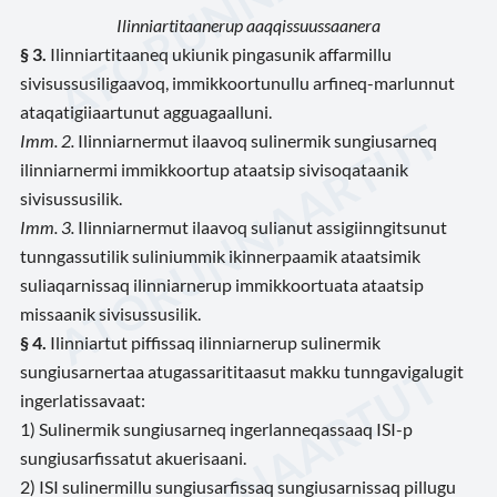
Ilinniartitaanerup aaqqissuussaanera
§ 3.
Ilinniartitaaneq ukiunik pingasunik affarmillu
sivisussusiligaavoq, immikkoortunullu arfineq-marlunnut
ataqatigiiaartunut agguagaalluni.
Imm. 2.
Ilinniarnermut ilaavoq sulinermik sungiusarneq
ilinniarnermi immikkoortup ataatsip sivisoqataanik
sivisussusilik.
Imm. 3.
Ilinniarnermut ilaavoq sulianut assigiinngitsunut
tunngassutilik suliniummik ikinnerpaamik ataatsimik
suliaqarnissaq ilinniarnerup immikkoortuata ataatsip
missaanik sivisussusilik.
§ 4.
Ilinniartut piffissaq ilinniarnerup sulinermik
sungiusarnertaa atugassarititaasut makku tunngavigalugit
ingerlatissavaat:
1) Sulinermik sungiusarneq ingerlanneqassaaq ISI-p
sungiusarfissatut akuerisaani.
2) ISI sulinermillu sungiusarfissaq sungiusarnissaq pillugu