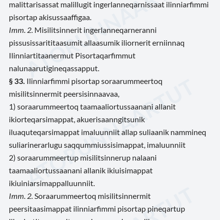
malittarisassat malillugit ingerlanneqarnissaat ilinniarfimmi
pisortap akisussaaffigaa.
Imm. 2.
Misilitsinnerit ingerlanneqarneranni
pissusissarititaasumit allaasumik iliornerit erniinnaq
Ilinniartitaanermut Pisortaqarfimmut
nalunaarutigineqassapput.
§ 33.
Ilinniarfimmi pisortap soraarummeertoq
misilitsinnermit peersisinnaavaa,
1) soraarummeertoq taamaaliortussaanani allanit
ikiorteqarsimappat, akuerisaanngitsunik
iluaquteqarsimappat imaluunniit allap suliaanik nammineq
suliarinerarlugu saqqummiussisimappat, imaluunniit
2) soraarummeertup misilitsinnerup nalaani
taamaaliortussaanani allanik ikiuisimappat
ikiuiniarsimappalluunniit.
Imm. 2.
Soraarummeertoq misilitsinnermit
peersitaasimappat ilinniarfimmi pisortap pineqartup