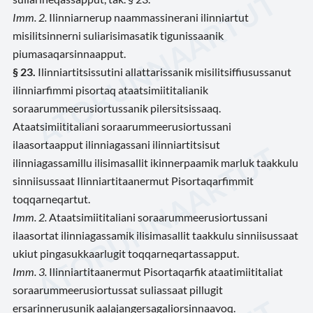
Imm. 2.
Ilinniarnerup naammassinerani ilinniartut
misilitsinnerni suliarisimasatik tigunissaanik
piumasaqarsinnaapput.
§ 23.
Ilinniartitsissutini allattarissanik misilitsiffiusussanut
ilinniarfimmi pisortaq ataatsimiititalianik
soraarummeerusiortussanik pilersitsissaaq.
Ataatsimiititaliani soraarummeerusiortussani
ilaasortaapput ilinniagassani ilinniartitsisut
ilinniagassamillu ilisimasallit ikinnerpaamik marluk taakkulu
sinniisussaat Ilinniartitaanermut Pisortaqarfimmit
toqqarneqartut.
Imm. 2.
Ataatsimiititaliani soraarummeerusiortussani
ilaasortat ilinniagassamik ilisimasallit taakkulu sinniisussaat
ukiut pingasukkaarlugit toqqarneqartassapput.
Imm. 3.
Ilinniartitaanermut Pisortaqarfik ataatimiititaliat
soraarummeerusiortussat suliassaat pillugit
ersarinnerusunik aalajangersagaliorsinnaavoq.