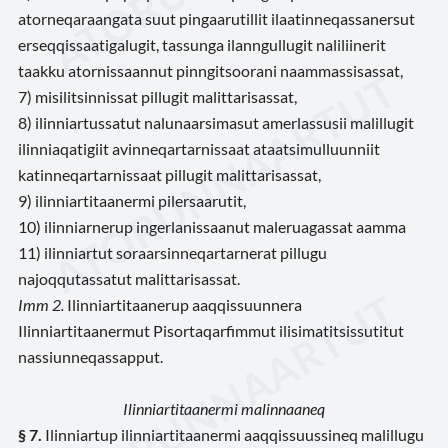
atorneqaraangata suut pingaarutillit ilaatinneqassanersut
erseqqissaatigalugit, tassunga ilanngullugit naliliinerit
taakku atornissaannut pinngitsoorani naammassisassat,
7) misilitsinnissat pillugit malittarisassat,
8) ilinniartussatut nalunaarsimasut amerlassusii malillugit
ilinniaqatigiit avinneqartarnissaat ataatsimulluunniit
katinneqartarnissaat pillugit malittarisassat,
9) ilinniartitaanermi pilersaarutit,
10) ilinniarnerup ingerlanissaanut maleruagassat aamma
11) ilinniartut soraarsinneqartarnerat pillugu
najoqqutassatut malittarisassat.
Imm 2.
Ilinniartitaanerup aaqqissuunnera
Ilinniartitaanermut Pisortaqarfimmut ilisimatitsissutitut
nassiunneqassapput.
Ilinniartitaanermi malinnaaneq
§ 7.
Ilinniartup ilinniartitaanermi aaqqissuussineq malillugu