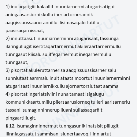
1) inuiaqatigiit kalaallit inuuniarnermi atugarisatigut
aningaasarsiornikkullu ineriartornerannik
aaqqissuussaanerannillu ilisimasaqalerlutillu
paasisaqarnissaat,
2) innuttaasut inuuniarnerminni atugarisaat, tassunga
ilanngullugit isertitaqartarnermut akileraartarnermullu
tunngasut kiisalu suliffeqarnermut ineqarnermullu
tunngasut,
3) pisortat akuleruttarnerisa aaqqissuussisarnerisalu
sunniutaat aammalu inuit ataatsimoortut inuuniarnerminni
atugarisaat inuuniarnikkullu ajornartorsiutaat aamma
4) pisortat ingerlatsiviini nuna tamaat isigalugu
kommunikkaartumillu pilersaarusiorneq tulleriiaarisarnerlu
tassani isumaginninnerup iluani suliassaqarfiit
pingaartillugit.
§ 12.
Isumaginninnermut tunngasunik inatsisit pillugit
ilinniagassatut sammisani siunertaavoq, ilinniartut