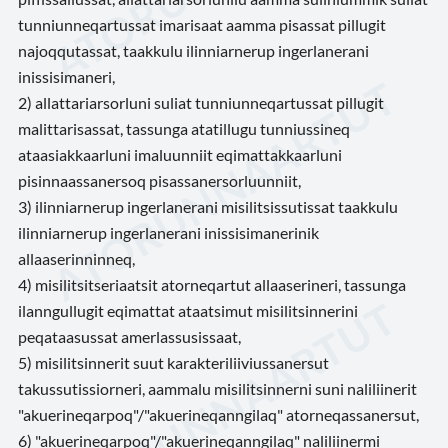
tunniunneqartussat imarisaat aamma pisassat pillugit
najoqqutassat, taakkulu ilinniarnerup ingerlanerani
inissisimaneri,
2) allattariarsorluni suliat tunniunneqartussat pillugit
malittarisassat, tassunga atatillugu tunniussineq
ataasiakkaarluni imaluunniit eqimattakkaarluni
pisinnaassanersoq pisassanersorluunniit,
3) ilinniarnerup ingerlanerani misilitsissutissat taakkulu
ilinniarnerup ingerlanerani inissisimanerinik
allaaserinninneq,
4) misilitsitseriaatsit atorneqartut allaaserineri, tassunga
ilanngullugit eqimattat ataatsimut misilitsinnerini
peqataasussat amerlassusissaat,
5) misilitsinnerit suut karakteriliiviussanersut
takussutissiorneri, aammalu misilitsinnerni suni naliliinerit
"akuerineqarpoq"/"akuerineqanngilaq" atorneqassanersut,
6) "akuerineqarpoq"/"akuerineqanngilaq" naliliinermi