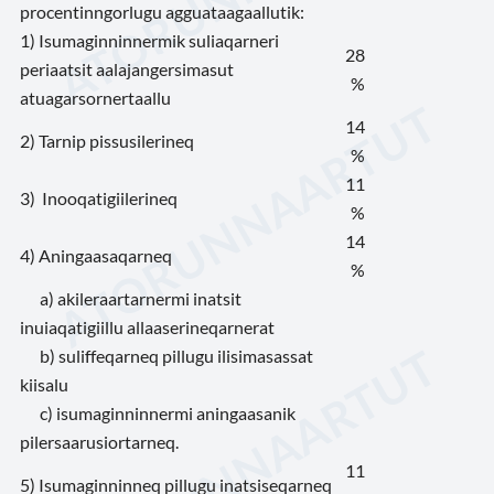
procentinngorlugu agguataagaallutik:
1) Isumaginninnermik suliaqarneri
28
periaatsit aalajangersimasut
%
atuagarsornertaallu
14
2) Tarnip pissusilerineq
%
11
3) Inooqatigiilerineq
%
14
4) Aningaasaqarneq
%
a) akileraartarnermi inatsit
inuiaqatigiillu allaaserineqarnerat
b) suliffeqarneq pillugu ilisimasassat
kiisalu
c) isumaginninnermi aningaasanik
pilersaarusiortarneq.
11
5) Isumaginninneq pillugu inatsiseqarneq