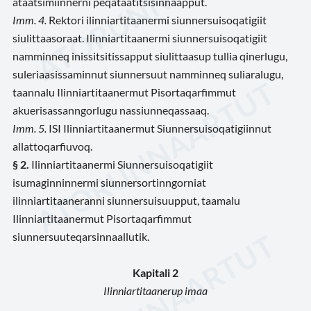
ataatsimiinnerni peqataatitsisinnaapput.
Imm. 4.
Rektori ilinniartitaanermi siunnersuisoqatigiit
siulittaasoraat. Ilinniartitaanermi siunnersuisoqatigiit
namminneq inissitsitissapput siulittaasup tullia qinerlugu,
suleriaasissaminnut siunnersuut namminneq suliaralugu,
taannalu Ilinniartitaanermut Pisortaqarfimmut
akuerisassanngorlugu nassiunneqassaaq.
Imm. 5.
ISI Ilinniartitaanermut Siunnersuisoqatigiinnut
allattoqarfiuvoq.
§ 2.
Ilinniartitaanermi Siunnersuisoqatigiit
isumaginninnermi siunnersortinngorniat
ilinniartitaaneranni siunnersuisuupput, taamalu
Ilinniartitaanermut Pisortaqarfimmut
siunnersuuteqarsinnaallutik.
Kapitali 2
Ilinniartitaanerup imaa