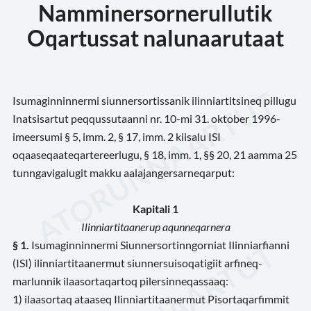
Namminersornerullutik
Oqartussat nalunaarutaat
Isumaginninnermi siunnersortissanik ilinniartitsineq pillugu
Inatsisartut peqqussutaanni nr. 10-mi 31. oktober 1996-
imeersumi § 5, imm. 2, § 17, imm. 2 kiisalu ISI
oqaaseqaateqartereerlugu, § 18, imm. 1, §§ 20, 21 aamma 25
tunngavigalugit makku aalajangersarneqarput:
Kapitali 1
Ilinniartitaanerup aqunneqarnera
§ 1.
Isumaginninnermi Siunnersortinngorniat Ilinniarfianni
(ISI) ilinniartitaanermut siunnersuisoqatigiit arfineq-
marlunnik ilaasortaqartoq pilersinneqassaaq:
1) ilaasortaq ataaseq Ilinniartitaanermut Pisortaqarfimmit