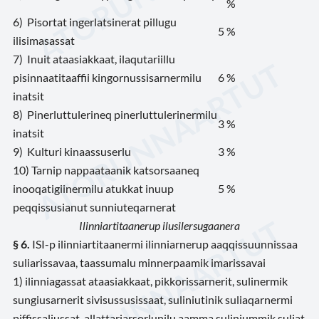
%
6) Pisortat ingerlatsinerat pillugu
5 %
ilisimasassat
7) Inuit ataasiakkaat, ilaqutariillu
pisinnaatitaaffii kingornussisarnermilu
6 %
inatsit
8) Pinerluttulerineq pinerluttulerinermilu
3 %
inatsit
9) Kulturi kinaassuserlu
3 %
10) Tarnip nappaataanik katsorsaaneq
inooqatigiinermilu atukkat inuup
5 %
peqqissusianut sunniuteqarnerat
Ilinniartitaanerup ilusilersugaanera
§ 6.
ISI-p ilinniartitaanermi ilinniarnerup aaqqissuunnissaa
suliarissavaa, taassumalu minnerpaamik imarissavai
1) ilinniagassat ataasiakkaat, pikkorissarnerit, sulinermik
sungiusarnerit sivisussusissaat, suliniutinik suliaqarnermi
piffissaliussat, allattariarsorlunilu aamma suliniummik suliat