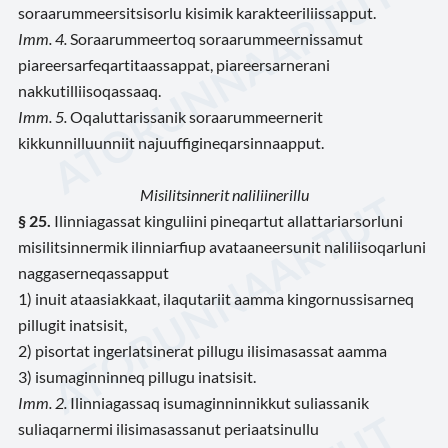
soraarummeersitsisorlu kisimik karakteeriliissapput.
Imm. 4.
Soraarummeertoq soraarummeernissamut
piareersarfeqartitaassappat, piareersarnerani
nakkutilliisoqassaaq.
Imm. 5.
Oqaluttarissanik soraarummeernerit
kikkunnilluunniit najuuffigineqarsinnaapput.
Misilitsinnerit naliliinerillu
§ 25.
Ilinniagassat kinguliini pineqartut allattariarsorluni
misilitsinnermik ilinniarfiup avataaneersunit naliliisoqarluni
naggaserneqassapput
1) inuit ataasiakkaat, ilaqutariit aamma kingornussisarneq
pillugit inatsisit,
2) pisortat ingerlatsinerat pillugu ilisimasassat aamma
3) isumaginninneq pillugu inatsisit.
Imm. 2.
Ilinniagassaq isumaginninnikkut suliassanik
suliaqarnermi ilisimasassanut periaatsinullu