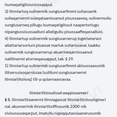
isumaqatigiissusiussapput.
3) Ilinniartoq sulinermik sungiusarfimmi suliassanik
suliaqarnermi suleqataanissamut pisussaavoq, sulinermullu
sungiusarneq pillugu isumaqatigiissut naapertorlugu
nipangiussisussaalluni allatigullu pisussaaffeqassalluni.
4) Ilinniartup sulinermik sungiusarnerup ingerlanerani
allattariarsorluni pisassat marluk suliarissavai, taakku
sulinermik sungiusarnerup akuerineqarnissaanut
naliliinermi atorneqassapput, tak. § 29.
5) Ilinniartup sulinermik sungiusarfimmi akisussaasumik
ilitsersuisoqarnissaa (sulilluni sungiusarnermi
ilinniartitsisoq) ISI-p qularnaassavaa.
Ilinniartitsissutissat aaqqissuunneri
§ 5.
Ilinniartitaanermi ilinniagassat ilinniartitsissutigineri
nal. akunnerinik ilinniartitsiffiusunik 2300-nik
sivisussuseqarput, imatullu najoqqutassiaanerusumik