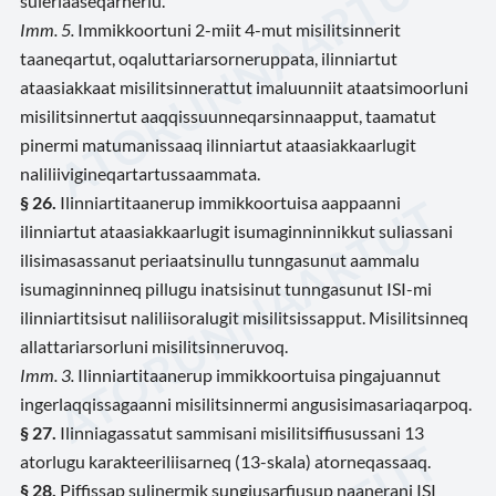
suleriaaseqarnerlu.
Imm. 5.
Immikkoortuni 2-miit 4-mut misilitsinnerit
taaneqartut, oqaluttariarsorneruppata, ilinniartut
ataasiakkaat misilitsinnerattut imaluunniit ataatsimoorluni
misilitsinnertut aaqqissuunneqarsinnaapput, taamatut
pinermi matumanissaaq ilinniartut ataasiakkaarlugit
naliliivigineqartartussaammata.
§ 26.
Ilinniartitaanerup immikkoortuisa aappaanni
ilinniartut ataasiakkaarlugit isumaginninnikkut suliassani
ilisimasassanut periaatsinullu tunngasunut aammalu
isumaginninneq pillugu inatsisinut tunngasunut ISI-mi
ilinniartitsisut naliliisoralugit misilitsissapput. Misilitsinneq
allattariarsorluni misilitsinneruvoq.
Imm. 3.
Ilinniartitaanerup immikkoortuisa pingajuannut
ingerlaqqissagaanni misilitsinnermi angusisimasariaqarpoq.
§ 27.
Ilinniagassatut sammisani misilitsiffiusussani 13
atorlugu karakteeriliisarneq (13-skala) atorneqassaaq.
§ 28.
Piffissap sulinermik sungiusarfiusup naanerani ISI