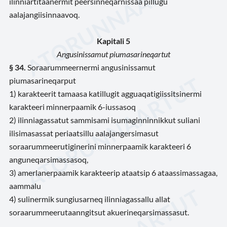
ilinniartitaanermit peersinneqarnissaa pillugu
aalajangiisinnaavoq.
Kapitali 5
Angusinissamut piumasarineqartut
§ 34.
Soraarummeernermi angusinissamut
piumasarineqarput
1) karakteerit tamaasa katillugit agguaqatigiissitsinermi
karakteeri minnerpaamik 6-iussasoq
2) ilinniagassatut sammisami isumaginninnikkut suliani
ilisimasassat periaatsillu aalajangersimasut
soraarummeerutiginerini minnerpaamik karakteeri 6
anguneqarsimassasoq,
3) amerlanerpaamik karakteerip ataatsip 6 ataassimassagaa,
aammalu
4) sulinermik sungiusarneq ilinniagassallu allat
soraarummeerutaanngitsut akuerineqarsimassasut.