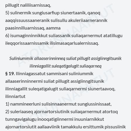
pillugit naliliisarnissaq,
5) sulinermik sungiusarfiup siunertaanik, qanoq
aaqqissuussaaneranik sulisullu akuleriiaarnerannik
paasinnilluarnissaq, aamma
6) isumaginninnikkut suliassanik suliaqarnermut atatillugu
ileqqorissaarnissamik ilisimasaqarlualernissaq.
Suliniummik allaaserinninneq suliat pillugit assigiinngitsunik
ilinniagallit suleqatigalugit suliaqarneq
§ 19.
Ilinniagassatut sammisani suliniummik
allaaserinninnermi suliat pillugit assigiinngitsunik
ilinniagallit suleqatigalugit suliaqarnermi siunertaavoq,
ilinniartut
1) nammineerluni sulisinnaanermut sungiussinissaat,
2) suleriaaseq ajornartorsiutinik suliaqarnermut atortoq
tunngavigalugu inooqatigiinnermi inuuniarnikkut
ajornartorsiutit aallaaviinik tamakkulu ersittumik pissusiinik