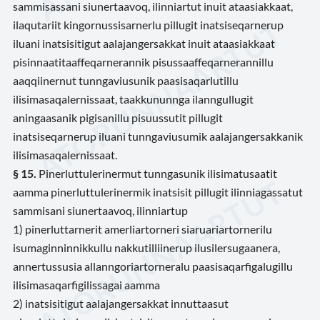
sammisassani siunertaavoq, ilinniartut inuit ataasiakkaat,
ilaqutariit kingornussisarnerlu pillugit inatsiseqarnerup
iluani inatsisitigut aalajangersakkat inuit ataasiakkaat
pisinnaatitaaffeqarnerannik pisussaaffeqarnerannillu
aaqqiinernut tunngaviusunik paasisaqarlutillu
ilisimasaqalernissaat, taakkununnga ilanngullugit
aningaasanik pigisanillu pisuussutit pillugit
inatsiseqarnerup iluani tunngaviusumik aalajangersakkanik
ilisimasaqalernissaat.
§ 15.
Pinerluttulerinermut tunngasunik ilisimatusaatit
aamma pinerluttulerinermik inatsisit pillugit ilinniagassatut
sammisani siunertaavoq, ilinniartup
1) pinerluttarnerit amerliartorneri siaruariartornerilu
isumaginninnikkullu nakkutilliinerup ilusilersugaanera,
annertussusia allanngoriartorneralu paasisaqarfigalugillu
ilisimasaqarfigilissagai aamma
2) inatsisitigut aalajangersakkat innuttaasut