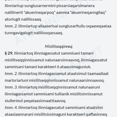
ilinniartup sungiusarnermini pissarsiaqarsimanera
naliliinerit "akuerineqarpoq" aamma "akuerineqanngilaq"
atorlugit naliliissaaq.
Imm. 2.
Ilinniartup allaaserisai sungiusarfiullu oqaaseqaataa
tunngavigalugit naliliisoqassaaq.
Misilitseqqinneq
§ 29.
Ilinniartoq ilinniagassatut sammisani tamani
misilitseqqinnissamut nalunaarsinnaavoq, ilinniagassatut
sammisani tamani karakteeri 6 ataassimaguniuk.
Imm. 2.
Ilinniartoq ilinniagassamut ataatsimut taamaallaat
marloriarluni misilitseqqinnissamut nalunaarsinnaavoq.
Imm. 3.
Ilinniartoq misilitseqqinnissamut nalunaaruni
ilinniagassamut sammisami tullianik misilitsinnissamut
siullermut peqataasinnaatitaavoq.
Imm. 4.
Ilinniartoq ilinniagassatut sammisami ataatsimi
ataasiaannarani misilitsissimaguni karakteeri qaffasinneq