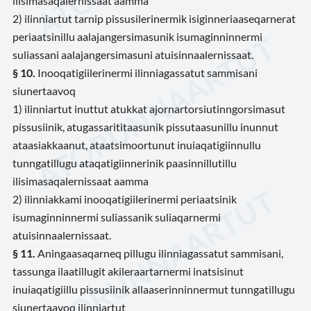
ilisimasaqalernissaat aamma
2) ilinniartut tarnip pissusilerinermik isiginneriaaseqarnerat
periaatsinillu aalajangersimasunik isumaginninnermi
suliassani aalajangersimasuni atuisinnaalernissaat.
§ 10.
Inooqatigiilerinermi ilinniagassatut sammisani
siunertaavoq
1) ilinniartut inuttut atukkat ajornartorsiutinngorsimasut
pissusiinik, atugassarititaasunik pissutaasunillu inunnut
ataasiakkaanut, ataatsimoortunut inuiaqatigiinnullu
tunngatillugu ataqatigiinnerinik paasinnillutillu
ilisimasaqalernissaat aamma
2) ilinniakkami inooqatigiilerinermi periaatsinik
isumaginninnermi suliassanik suliaqarnermi
atuisinnaalernissaat.
§ 11.
Aningaasaqarneq pillugu ilinniagassatut sammisani,
tassunga ilaatillugit akileraartarnermi inatsisinut
inuiaqatigiillu pissusiinik allaaserinninnermut tunngatillugu
siunertaavoq ilinniartut