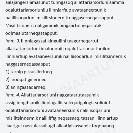
aalajangersiamasunut tunngasoq allattariarsorluni aamma
oqaluttariarsorlunilu ilinniarfiup avataaneersunik
naliliisoqarluni misilitsinnernik naggaserneqassapput.
Misilitsinnerit naligiimmik pingaartinneqarlutik
oqimaalutarneqassapput.
Imm. 3.
Ilinniagassat kinguliini taagorneqartut
allattariarsorluni imaluunniit oqaluttariarsorluniluni
ilinniarfiup avataaneersunik naliliisoqarluni misilitsinnernik
naggaserneqassapput
1) tarnip pissusilerineq
2) inooqatigiilerineq
3) aningaasaqarneq.
Imm. 4.
Allattariarsorluni naggataarutaasumik
assigiinngitsunik ilinniagallit suleqatigalugit suliniut
oqaluttariarsorluni avataaneersunik naliliisoqarluni
misilitsinnermik naliliiffigineqassaaq, tassani ilinniartup
ilaatigut nassuiassallugit allaatigisassamik toqqaaneq