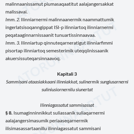
malinnaanissamut piumasaqaatitut aalajangersakkat
malissavai.
Imm. 2.
Ilinniarnermi malinnaanermik naammattumik
ingerlatsisoqanngippat ISI-p ilinniartoq ilinniarnermi
peqataaginnarnissaanit tunuartissinnaavaa.
Imm. 3.
Ilinniartup qinnuteqarneratigut ilinniarfimmi
pisortap ilinniartoq semesterimik uteqqiinissaanik
akuersissuteqarsinnaavoq.
Kapitali 3
Sammisani ataasiakkaani ilinniakkat, sulinermik sungiusarnerni
suliniusiornernilu siunertat
Ilinniagassatut sammisassat
§ 8.
Isumaginninnikkut suliassanik suliaqarnermi
aalajangersimasumik periaaseqarnermik
ilisimasassartaanillu ilinniagassatut sammisani