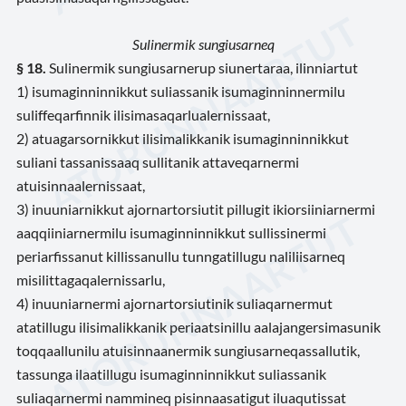
Sulinermik sungiusarneq
§ 18.
Sulinermik sungiusarnerup siunertaraa, ilinniartut
1) isumaginninnikkut suliassanik isumaginninnermilu
suliffeqarfinnik ilisimasaqarlualernissaat,
2) atuagarsornikkut ilisimalikkanik isumaginninnikkut
suliani tassanissaaq sullitanik attaveqarnermi
atuisinnaalernissaat,
3) inuuniarnikkut ajornartorsiutit pillugit ikiorsiiniarnermi
aaqqiiniarnermilu isumaginninnikkut sullissinermi
periarfissanut killissanullu tunngatillugu naliliisarneq
misilittagaqalernissarlu,
4) inuuniarnermi ajornartorsiutinik suliaqarnermut
atatillugu ilisimalikkanik periaatsinillu aalajangersimasunik
toqqaallunilu atuisinnaanermik sungiusarneqassallutik,
tassunga ilaatillugu isumaginninnikkut suliassanik
suliaqarnermi nammineq pisinnaasatigut iluaqutissat