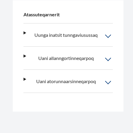
Atassuteqarnerit
Uunga inatsit tunngaviusussaq
Uani allanngortinneqarpoq
Uani atorunnaarsinneqarpoq