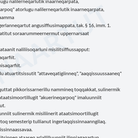
lugu nalilerneqarlutik inaarneqarpata,
qarpoq" atorlugu nalilerneqarlutik inaarneqarpata,
, aamma
ngerlanneqartut angusiffiusimappata, tak. § 16, imm. 1.
aatitut soraarummeernermut uppernarsaat
anit naliliisoqarluni misilitsiffiussapput:
qarfiit.
saqarfiit.
salu atuartitsissutit "attaveqatigiinneq", "aaqqissuussaaneq"
equttat pikkorissarnerillu nammineq toqqakkat, sulinermik
t ataatsimoortillugit "akuerineqarpoq" imaluunniit
ut.
niit sulinermik misiliinerit ataatsimoortillugit
toq semesterip tullianut ingerlaqqissinnaanngilaq.
issinnaassavaa.
tsinneq ataaseq arlallilluunniit ilinniagaqartup