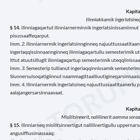
Kapital
Ilinniakkamik ingerlatsineq
§ 14.
Ilinniagaqartut ilinniarnerminnik ingerlatsinissaminnut
pisussaaffeqarput.
Imm. 2.
Ilinniarnermik ingerlatsinnginneq najuuttussaatitaan
ingerlaqqissinnaannginneq ilinniagaqartullu semesterimik ut
ittut atuutsillugit ilinniagaqartup semesterimik uteqqiinissa
Imm. 3.
Semesterip tullianut ingerlaqqinnissamik semesterimil
Siunnersuisoqatigiinnut naammagittaalliuutigineqarsinnaasu
Imm. 4.
Ilinniarnermik ingerlatsineq najuuttussaatitaanerlu p
aalajangersarsinnaavaat.
Kapital
Misilitsinnerit, naliliinerit aamma s
§ 15.
Ilinniarneq misilitsinnertigut naliliinertigullu uppern
angusiffiusimassaaq: