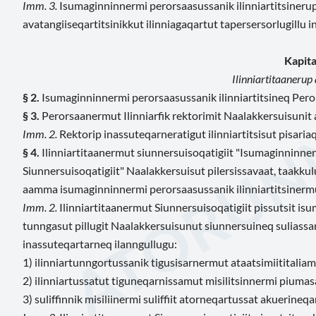
Imm. 3.
Isumaginninnermi perorsaasussanik ilinniartitsineru
avatangiiseqartitsinikkut ilinniagaqartut tapersersorlugillu i
Kapital
Ilinniartitaanerup
§ 2.
Isumaginninnermi perorsaasussanik ilinniartitsineq Pero
§ 3.
Perorsaanermut Ilinniarfik rektorimit Naalakkersuisunit
Imm. 2.
Rektorip inassuteqarneratigut ilinniartitsisut pisaria
§ 4.
Ilinniartitaanermut siunnersuisoqatigiit "Isumaginninne
Siunnersuisoqatigiit" Naalakkersuisut pilersissavaat, taakku
aamma isumaginninnermi perorsaasussanik ilinniartitsinermut
Imm. 2.
Ilinniartitaanermut Siunnersuisoqatigiit pissutsit is
tunngasut pillugit Naalakkersuisunut siunnersuineq suliass
inassuteqartarneq ilanngullugu:
1) ilinniartunngortussanik tigusisarnermut ataatsimiititaliami
2) ilinniartussatut tiguneqarnissamut misilitsinnermi piumas
3) suliffinnik misiliinermi suliffiit atorneqartussat akuerineqa