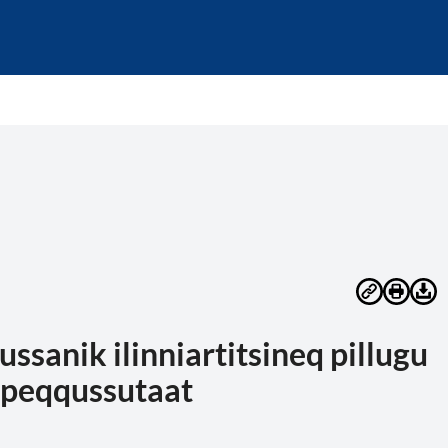
sanik ilinniartitsineq pillugu
t peqqussutaat