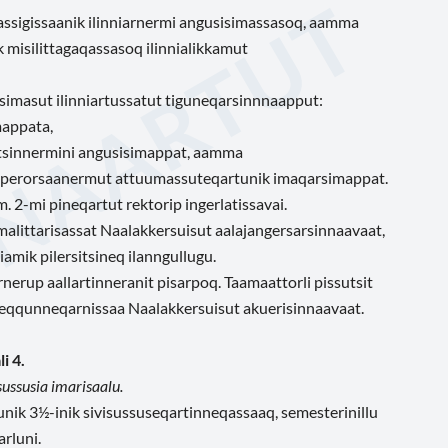
 assigissaanik ilinniarnermi angusisimassasoq, aamma
 misilittagaqassasoq ilinnialikkamut
simasut ilinniartussatut tiguneqarsinnnaapput:
mappata,
litsinnermini angusisimappat, aamma
mi perorsaanermut attuumassuteqartunik imaqarsimappat.
m. 2-mi pineqartut rektorip ingerlatissavai.
malittarisassat Naalakkersuisut aalajangersarsinnaavaat,
iamik pilersitsineq ilanngullugu.
nerup aallartinneranit pisarpoq. Taamaattorli pissutsit
eqqunneqarnissaa Naalakkersuisut akuerisinnaavaat.
i 4.
sussusia imarisaalu.
unik 3½-inik sivisussuseqartinneqassaaq, semesterinillu
rluni.