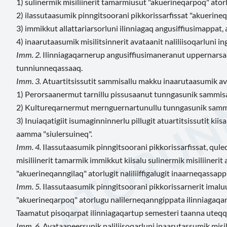
1) sulinermik misiliinerit tamarmiusut "akuerineqarpoq" ator
2) ilassutaasumik pinngitsoorani pikkorissarfissat "akuerine
3) immikkut allattariarsorluni ilinniagaq angusiffiusimappat
4) inaarutaasumik misilitsinnerit avataanit naliliisoqarluni i
Imm. 2.
Ilinniagaqarnerup angusiffiusimaneranut uppernars
tunniunneqassaaq.
Imm. 3.
Atuartitsissutit sammisallu makku inaarutaasumik avata
1) Perorsaanermut tarnillu pissusaanut tunngasunik sammisa
2) Kultureqarnermut mernguernartunullu tunngasunik sammi
3) Inuiaqatigiit isumaginninnerlu pillugit atuartitsissutit kii
aamma "siulersuineq".
Imm. 4.
Ilassutaasumik pinngitsoorani pikkorissarfissat, qul
misiliinerit tamarmik immikkut kiisalu sulinermik misiliineri
"akuerineqanngilaq" atorlugit naliliiffigalugit inaarneqassapp
Imm. 5.
Ilassutaasumik pinngitsoorani pikkorissarnerit imaluun
"akuerineqarpoq" atorlugu nalilerneqanngippata ilinniagaqar
Taamatut pisoqarpat ilinniagaqartup semesteri taanna uteqq
Imm. 6.
Avataaneersunik naliliisoqarluni inaarutassumik misili