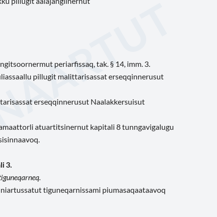
ku pillugit aalajangiinernut
ngitsoornermut periarfissaq, tak. § 14, imm. 3.
liassaallu pillugit malittarisassat erseqqinnerusut
ttarisassat erseqqinnerusut Naalakkersuisut
maattorli atuartitsinernut kapitali 8 tunngavigalugu
sisinnaavoq.
i 3.
 tiguneqarneq.
linniartussatut tiguneqarnissami piumasaqaataavoq