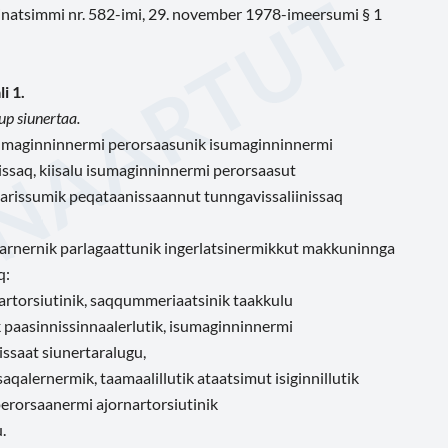
t inatsimmi nr. 582-imi, 29. november 1978-imeersumi § 1
i 1.
up siunertaa.
isumaginninnermi perorsaasunik isumaginninnermi
issaq, kiisalu isumaginninnermi perorsaasut
aarissumik peqataanissaannut tunngavissaliinissaq
isarnernik parlagaattunik ingerlatsinermikkut makkuninnga
q:
artorsiutinik, saqqummeriaatsinik taakkulu
k paasinnissinnaalerlutik, isumaginninnermi
issaat siunertaralugu,
aqalernermik, taamaalillutik ataatsimut isiginnillutik
perorsaanermi ajornartorsiutinik
.