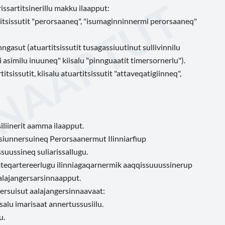
rissartitsinerillu makku ilaapput:
rtitsissutit "perorsaaneq", "isumaginninnermi perorsaaneq"
gasut (atuartitsissutit tusagassiuutinut sullivinnilu
i asimilu inuuneq" kiisalu "pinnguaatit timersornerlu").
sissutit, kiisalu atuartitsissutit "attaveqatigiinneq",
siliinerit aamma ilaapput.
t siunnersuineq Perorsaanermut Ilinniarfiup
suussineq suliarissallugu.
ateqartereerlugu ilinniagaqarnermik aaqqissuuussinerup
aalajangersarsinnaapput.
ersuisut aalajangersinnaavaat:
isalu imarisaat annertussusiilu.
u.