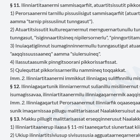
§ 11.
Ilinniartitaanermi sammisaqarfiit, atuartitsissutit pikko
1) Perorsaanermi tarnillu pissusiisigut sammisaqarfiit (atua
aamma "tarnip pissusiinut tunngasut").
2) Atuartitsissutit kultureqarnermut mernguernartunullu tunn
tunngasut, "isiginnaartitsineq nipilersornerlu", "pinngortitam
3) Inuiaqatigiinnut isumaginninnermullu tunngasutigut atuartit
"aaqqissuussaaneq" aamma "siulersuineq".
4) Ilassutaasumik pinngitsoorani pikkorissarfissat.
5) Qulequttat pikkorissarnerillu nammineq toqqakkat.
Imm. 2.
Ilinniartitaanermi immikkut ilinniagaq suliffinnillu mi
§ 12.
Ilinniagaqartunik ilinniarnermut sulianillu misiliinernu
isumagissavaa, ilinniartitaanermilu ilinniagaqarnermik aaqqis
Imm. 2.
Ilinniagaqartut Perorsaanermut Ilinniarfik oqaaseqa
sunik imaqarnissaa pillugu malittarisassat Naalakkersuisut 
§ 13.
Makku pillugit malittarisassat erseqqinnerusut Naalakk
1) Ilinniartitaanerup ilaasa § 11-mi taaneqartut siunertaat ki
2) Ukiup ilinniartitsiviusup sivisussusia agguataarneqarneral