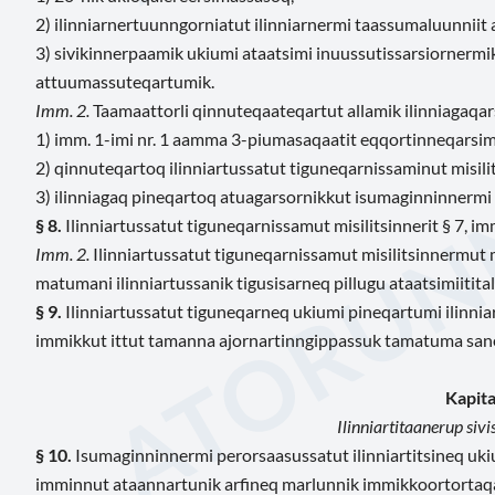
2) ilinniarnertuunngorniatut ilinniarnermi taassumaluunniit
3) sivikinnerpaamik ukiumi ataatsimi inuussutissarsiornermik
attuumassuteqartumik.
Imm. 2.
Taamaattorli qinnuteqaateqartut allamik ilinniagaqar
1) imm. 1-imi nr. 1 aamma 3-piumasaqaatit eqqortinneqarsi
2) qinnuteqartoq ilinniartussatut tiguneqarnissaminut misi
3) ilinniagaq pineqartoq atuagarsornikkut isumaginninner
§ 8.
Ilinniartussatut tiguneqarnissamut misilitsinnerit § 7, im
Imm. 2.
Ilinniartussatut tiguneqarnissamut misilitsinnermut 
matumani ilinniartussanik tigusisarneq pillugu ataatsimiitital
§ 9.
Ilinniartussatut tiguneqarneq ukiumi pineqartumi ilinniar
immikkut ittut tamanna ajornartinngippassuk tamatuma san
Kapital
Ilinniartitaanerup sivi
§ 10.
Isumaginninnermi perorsaasussatut ilinniartitsineq uki
imminnut ataannartunik arfineq marlunnik immikkoortortaqa