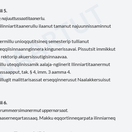
i 5.
 najuuttussaatitaanerlu.
 ilinniartitaanerullu ilaanut tamanut najuunnissaminnut
ermillu unioqqutitsineq semesterip tullianut
eqqiisinnaannginnera kingunerissavai. Pissutsit immikkut
a rektorip akuersissutigisinnaavaa.
lu uteqqiinissamik aalaja-ngiinerit Ilinniartitaanermut
ssaapput, tak. § 4, imm. 3 aamma 4.
illugit malittarisassat erseqqinnerusut Naalakkersuisut
i 6.
oraarummeersimanermut uppernarsaat.
arsaaserneqartassaaq. Makku eqqortinneqarpata ilinniarneq