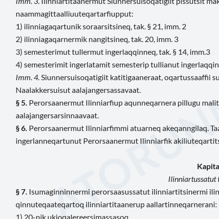
Imm. 3.
Ilinniartitaanermut Siunnersuisoqatigiit pissutsit mak
naammagittaalliuuteqartarfiupput:
1) ilinniagaqartunik soraarsitsineq, tak. § 21, imm. 2
2) ilinniagaqarnermik nangitsineq, tak. 20, imm. 3
3) semesterimut tullermut ingerlaqqinneq, tak. § 14, imm.3
4) semesterimit ingerlatamit semesterip tullianut ingerlaqqin
Imm. 4.
Siunnersuisoqatigiit katitigaaneraat, oqartussaaffii su
Naalakkersuisut aalajangersassavaat.
§ 5.
Perorsaanermut Ilinniarfiup aqunneqarnera pillugu mali
aalajangersarsinnaavaat.
§ 6.
Perorsaanermut Ilinniarfimmi atuarneq akeqanngilaq. Taa
ingerlanneqartunut Perorsaanermut Ilinniarfik akiliuteqartit
Kapital
Ilinniartussatut
§ 7.
Isumaginninnermi perorsaasussatut ilinniartitsinermi i
qinnuteqaateqartoq ilinniartitaanerup aallartinneqarnerani:
1) 20-nik ukioqalereersimassasoq,