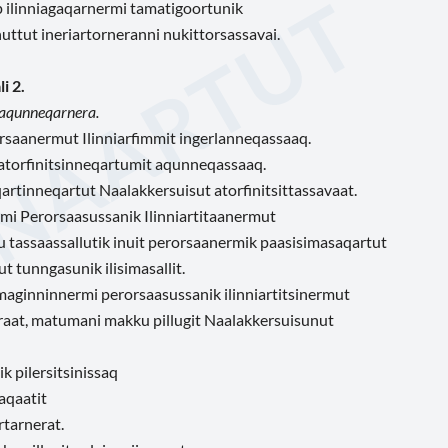
p ilinniagaqarnermi tamatigoortunik
nuttut ineriartorneranni nukittorsassavai.
i 2.
 aqunneqarnera.
rsaanermut Ilinniarfimmit ingerlanneqassaaq.
 atorfinitsinneqartumit aqunneqassaaq.
qartinneqartut Naalakkersuisut atorfinitsittassavaat.
rmi Perorsaasussanik Ilinniartitaanermut
lu tassaassallutik inuit perorsaanermik paasisimasaqartut
 tunngasunik ilisimasallit.
umaginninnermi perorsaasussanik ilinniartitsinermut
araat, matumani makku pillugit Naalakkersuisunut
k pilersitsinissaq
aqaatit
rtarnerat.