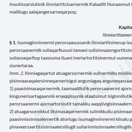
Inuutissarsiutinik ilinniartitsisarnermik Kalaallit Nunaannu
malillugu aalajangersarneqarpoq:
Kapital
Ilinniartitaaner
§ 1.
Isumaginninnermi perorsaasussanik ilinniartitsinerup 
perorsaanermik suliaqarfiusuni tamani sulisinnaanngortitsin
suliassaqarfiup taassuma iluani ineriartortitsinermut uumm
siunertaraa.
Imm. 2.
Ilinniagaqartut atuagarsornermik sulinermillu misili
pisinnaasaqalersinneqarnerisigut anguniagaq anguneqassaa
1) paasisimasaqarnermik, taamaalillutik perorsaanermi ajorn
kingunerisartagaannik erseqqissunik ataatsimut isiginnilluti
perorsaanermi ajornartorsiutit tamakku aaqqiivigisinnaalern
2) atuagarsornikkut ilisimasaqarnermik sulinikkullu pisinnaas
paasinnissinnaalernertik atorlugu isumaginninnermi kiisalu 
pinaveersaartitsisinnaalersillugit suliarinnissinnaalersillugillu