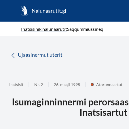
Nalunaarutit.gl
kl-GL
( Toqqagaq )
Oqaatsit toqqakkit
Inatsisinik nalunaarutit
Saqqummiussineq
da
Ujaasinermut uterit
Inatsisit
Nr. 2
26. maaji 1998
Atorunnaartut
Isumaginninnermi perorsaasus
Inatsisartu